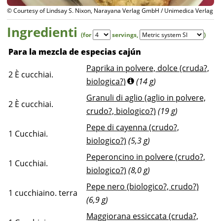
© Courtesy of Lindsay S. Nixon, Narayana Verlag GmbH / Unimedica Verlag
Ingredienti
(for
servings
,
)
Para la mezcla de especias cajún
Paprika in polvere, dolce (cruda?,
2
È cucchiai.
biologica?)
(14 g)
Granuli di aglio (aglio in polvere,
2
È cucchiai.
crudo?, biologico?)
(19 g)
Pepe di cayenna (crudo?,
1
Cucchiai.
biologico?)
(5,3 g)
Peperoncino in polvere (crudo?,
1
Cucchiai.
biologico?)
(8,0 g)
Pepe nero (biologico?, crudo?)
1
cucchiaino. terra
(6,9 g)
Maggiorana essiccata (cruda?,