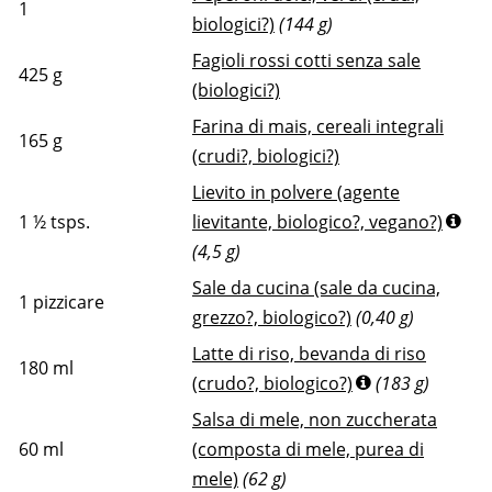
1
biologici?)
(144 g)
Fagioli rossi cotti senza sale
425
g
(biologici?)
Farina di mais, cereali integrali
165
g
(crudi?, biologici?)
Lievito in polvere (agente
1 ½
tsps.
lievitante, biologico?, vegano?)
(4,5 g)
Sale da cucina (sale da cucina,
1
pizzicare
grezzo?, biologico?)
(0,40 g)
Latte di riso, bevanda di riso
180
ml
(crudo?, biologico?)
(183 g)
Salsa di mele, non zuccherata
60
ml
(composta di mele, purea di
mele)
(62 g)