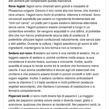
altri alimenti per compensare questa mancanza.
Rene fagioli:
fagioli sono chiamati semi grandi e rossastre di
Phaseolus vulgaris. Devono il loro nome alla loro forma, che ricorda il
rene umano. I fagioli sono ricchi di proteine, vitamine e minerali. Sono
conosciuti soprattutto per essere un ingrediente fondamentale del
"chili con carne", un piatto per il quale esistono deliziose alternative
senza carne. I fagioli possono essere conservati a lungo in un
contenitore ermetico. Se vengono acquistati in una lattina, si potrebbe
dire che non hanno praticamente alcuna data di scadenza. È
preferibile utilizzare fagioli confezionati naturalmente, cioè senza sale
o altri additivi. Durante la cottura, i fagioli assorbono gli aromi di altri
ingredienti, mantengono la loro forma e non si rompono.
Sedano sul ramo: il
sedano sul ramo è una varietà di sedano. Ha un
leggero sapore di sedano e, poiché contiene molta acqua, la sua
consistenza è anche fresca, succosa e croccante. Inoltre, quella
quantità di acqua lo rende anche tra le verdure che forniscono meno
calorie. Il suo aroma caratteristico è dovuto agli olii essenziali che
contiene e che possono essere trovati in piccoli condotti in tutti i suoi
organi vegetali. Inoltre, il sedano contiene vitamine antiossidanti
come la vitamina C o il beta carotene e molti polifenoli (sostanze
vegetali secondarie), che ritardano il processo di ossidazione o lo
fermano completamente.
Peperoni verdi:
ci sono molti diversi tipi di peperoni. La maggior
parte dei peperoni cambia colore verde e diventa rosso, giallo o
arancione, qualcosa che devono ai carotenoidi. Nei peperoni verdi, la
clorofilla si sovrappone ancora ai carotenoidi perché non sono