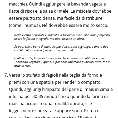
macchie). Quindi aggiungere la bevanda vegetale
(latte di riso) e la salsa di mele. La miscela dovrebbe
essere piuttosto densa, ma facile da distribuire
(come l'humus). Né dovrebbe essere molto secco.
Nella ricetta originale è indicata la farina di mais. Abbiamo preferito
usare la farina integrale, ma puoi usarne un'altra.
Se vuoi che il pane di mais sia più dolce, puoi aggiungere uno o due
cucchiai di zucchero (per quattro persone).
D'altra parte, l'autore indica solo che è necessario utilizzare una
"bevanda vegetale", quindi è possibile utilizzare qualsiasi altro che il
latte di riso.
Versa lo stufato di fagioli nella teglia da forno e
premi con una spatola per renderlo compatto.
Quindi, aggiungi l'impasto del pane di mais in cima e
inforna per 30-35 minuti fino a quando la farina di
mais ha acquisito una tonalità dorata, si è
leggermente spezzata e appare soda. Prima di
servire, lasciare riposare per circa 15 minuti.