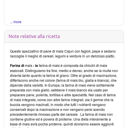
... more
Note relative alla ricetta
Questo spezzatino di pane di mais Cajun con fagioli, pepe e sedano
raccoglie il meglio di cereali, legumi e verdure in un delizioso piatto.
Farina di
mais
: la
farina di mais è composta da chicchi di mais
essiccati. Distinguiamo tra fine, medio e denso, anche se la multa non
diventa tanto quanto la farina di grano. Oltre al grado di macinazione,
differiscono anche nel colore (farina di mais blu, gialla e bianca), che
dipende dalla varietà. In Europa, la farina di mais viene solitamente
preparata con mais giallo, sebbene il mais bianco sia usato per
preparare pane, polenta, tortillas e altre specialità. Nel caso di farina
di mais integrale, come con altre farine integrali, sia il germe che la
buccia vengono macinati, in modo che tutti i nutrienti vengano
conservati dopo la macinazione e non vengano persi avendo
precedentemente rimosso parte del cereale . La farina di mais non
contiene glutine ed è povera di proteine. Una dieta interamente a
base di mais avrà poche proteine, quindi dovranno essere aggiunti