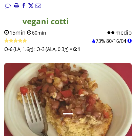
vegani cotti
15min
medio
60min
73%
80
/
16
/
04
Ω-6 (LA, 1.6g)
:
Ω-3 (ALA, 0.3g)
=
6:1