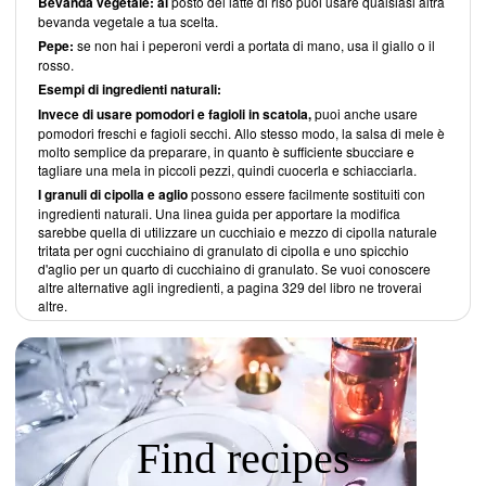
Bevanda vegetale: al
posto del latte di riso puoi usare qualsiasi altra
bevanda vegetale a tua scelta.
Pepe:
se non hai i peperoni verdi a portata di mano, usa il giallo o il
rosso.
Esempi di ingredienti naturali:
Invece di usare pomodori e fagioli in scatola,
puoi anche usare
pomodori freschi e fagioli secchi. Allo stesso modo, la salsa di mele è
molto semplice da preparare, in quanto è sufficiente sbucciare e
tagliare una mela in piccoli pezzi, quindi cuocerla e schiacciarla.
I granuli di cipolla e aglio
possono essere facilmente sostituiti con
ingredienti naturali. Una linea guida per apportare la modifica
sarebbe quella di utilizzare un cucchiaio e mezzo di cipolla naturale
tritata per ogni cucchiaino di granulato di cipolla e uno spicchio
d'aglio per un quarto di cucchiaino di granulato. Se vuoi conoscere
altre alternative agli ingredienti, a pagina 329 del libro ne troverai
altre.
Find recipes