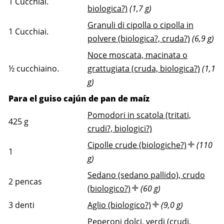
1
Cucchiai.
biologica?)
(1,7 g)
Granuli di cipolla o cipolla in
1
Cucchiai.
polvere (biologica?, cruda?)
(6,9 g)
Noce moscata, macinata o
½
cucchiaino.
grattugiata (cruda, biologica?)
(1,1
g)
Para el guiso cajún de pan de maíz
Pomodori in scatola (tritati,
425
g
crudi?, biologici?)
Cipolle crude (biologiche?)
(110
1
g)
Sedano (sedano pallido), crudo
2
pencas
(biologico?)
(60 g)
3
denti
Aglio (biologico?)
(9,0 g)
Peperoni dolci, verdi (crudi,