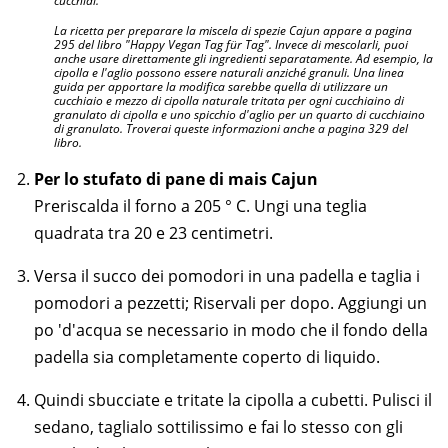
cucchiai.
La ricetta per preparare la miscela di spezie Cajun appare a pagina
295 del libro "Happy Vegan Tag für Tag". Invece di mescolarli, puoi
anche usare direttamente gli ingredienti separatamente. Ad esempio, la
cipolla e l'aglio possono essere naturali anziché granuli. Una linea
guida per apportare la modifica sarebbe quella di utilizzare un
cucchiaio e mezzo di cipolla naturale tritata per ogni cucchiaino di
granulato di cipolla e uno spicchio d'aglio per un quarto di cucchiaino
di granulato. Troverai queste informazioni anche a pagina 329 del
libro.
Per lo stufato di pane di mais Cajun
Preriscalda il forno a 205 ° C. Ungi una teglia
quadrata tra 20 e 23 centimetri.
Versa il succo dei pomodori in una padella e taglia i
pomodori a pezzetti; Riservali per dopo. Aggiungi un
po 'd'acqua se necessario in modo che il fondo della
padella sia completamente coperto di liquido.
Quindi sbucciate e tritate la cipolla a cubetti. Pulisci il
sedano, taglialo sottilissimo e fai lo stesso con gli