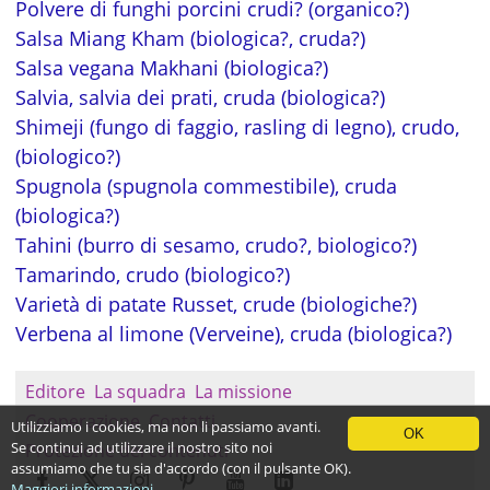
Polvere di funghi porcini crudi? (organico?)
Salsa Miang Kham (biologica?, cruda?)
Salsa vegana Makhani (biologica?)
Salvia, salvia dei prati, cruda (biologica?)
Shimeji (fungo di faggio, rasling di legno), crudo,
(biologico?)
Spugnola (spugnola commestibile), cruda
(biologica?)
Tahini (burro di sesamo, crudo?, biologico?)
Tamarindo, crudo (biologico?)
Varietà di patate Russet, crude (biologiche?)
Verbena al limone (Verveine), cruda (biologica?)
Editore
La squadra
La missione
Cooperazione
Contatti
Utilizziamo i cookies, ma non li passiamo avanti.
OK
Se continui ad utilizzare il nostro sito noi
Protezione dei contenuti
assumiamo che tu sia d'accordo (con il pulsante OK).
Maggiori informazioni