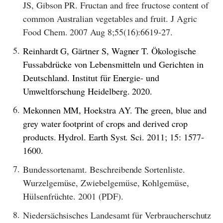
JS, Gibson PR. Fructan and free fructose content of
common Australian vegetables and fruit. J Agric
Food Chem. 2007 Aug 8;55(16):6619-27.
5.
Reinhardt G, Gärtner S, Wagner T. Ökologische
Fussabdrücke von Lebensmitteln und Gerichten in
Deutschland. Institut für Energie- und
Umweltforschung Heidelberg. 2020.
6.
Mekonnen MM, Hoekstra AY. The green, blue and
grey water footprint of crops and derived crop
products. Hydrol. Earth Syst. Sci. 2011; 15: 1577-
1600.
7.
Bundessortenamt. Beschreibende Sortenliste.
Wurzelgemüse, Zwiebelgemüse, Kohlgemüse,
Hülsenfrüchte. 2001 (PDF).
8.
Niedersächsisches Landesamt für Verbraucherschutz