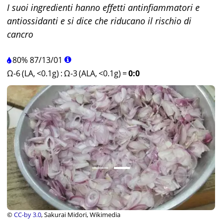
I suoi ingredienti hanno effetti antinfiammatori e
antiossidanti e si dice che riducano il rischio di
cancro
80%
87
/
13
/
01
Ω-6 (LA, <0.1g)
:
Ω-3 (ALA, <0.1g)
=
0:0
©
CC-by 3.0
, Sakurai Midori, Wikimedia