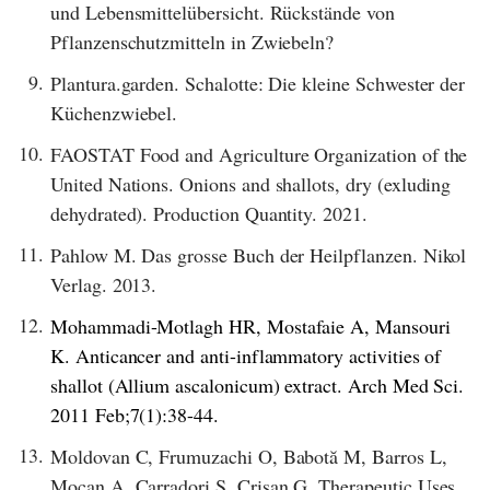
und Lebensmittelübersicht. Rückstände von
Pflanzenschutzmitteln in Zwiebeln?
9.
Plantura.garden. Schalotte: Die kleine Schwester der
Küchenzwiebel.
10.
FAOSTAT Food and Agriculture Organization of the
United Nations. Onions and shallots, dry (exluding
dehydrated). Production Quantity. 2021.
11.
Pahlow M. Das grosse Buch der Heilpflanzen. Nikol
Verlag. 2013.
12.
Mohammadi-Motlagh HR, Mostafaie A, Mansouri
K. Anticancer and anti-inflammatory activities of
shallot (Allium ascalonicum) extract. Arch Med Sci.
2011 Feb;7(1):38-44.
13.
Moldovan C, Frumuzachi O, Babotă M, Barros L,
Mocan A, Carradori S, Crişan G. Therapeutic Uses