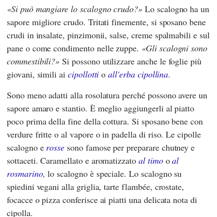
Si può mangiare lo scalogno crudo?
Lo scalogno ha un
sapore migliore crudo. Tritati finemente, si sposano bene
crudi in insalate, pinzimonii, salse, creme spalmabili e sul
pane o come condimento nelle zuppe.
Gli scalogni sono
commestibili?
Si possono utilizzare anche le foglie più
giovani, simili ai
cipollotti
o
all'erba cipollina
.
Sono meno adatti alla rosolatura perché possono avere un
sapore amaro e stantio. È meglio aggiungerli al piatto
poco prima della fine della cottura. Si sposano bene con
verdure fritte o al vapore o in padella di riso. Le cipolle
scalogno e
rosse
sono famose per preparare chutney e
sottaceti. Caramellato e aromatizzato
al timo
o
al
rosmarino,
lo scalogno è speciale. Lo scalogno su
spiedini vegani alla griglia, tarte flambée, crostate,
focacce o pizza conferisce ai piatti una delicata nota di
cipolla.