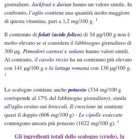
giornaliero.
Jackfruit
e
durian
hanno un valore simile. In
confronto,
l’aglio
contiene una quantità molto maggiore
1
di questa vitamina, pari a 1,2 mg/100 g.
Il contenuto di
folati (acido folico)
di 34 µg/100 g non è
molto elevato se si considera il fabbisogno giornaliero di
300 µg.
Pomodori carnosi
e
sedano
hanno valori simili.
Al contrario,
il cavolo riccio
ha un contenuto più elevato
con 141 µg/100 g e
la lattuga romana
con 136 µg/100 g.
1
Lo scalogno contiene anche
potassio
(334 mg/100 g
corrisponde al 17% del fabbisogno giornaliero), simile
all'aglio orsino
o
ai broccoli
.
Il crescione
ne contiene
quasi il doppio (606 mg/100 g) -
Le cipolle essiccate
1
contengono ancora più potassio (1622 mg/100 g).
Gli ingredienti totali dello scalogno (crudo), la