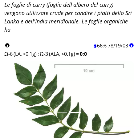
Le foglie di curry (foglie dell'albero del curry)
vengono utilizzate crude per condire i piatti dello Sri
Lanka e dell'India meridionale. Le foglie organiche
ha
66%
78
/
19
/
03
Ω-6 (LA, <0.1g)
:
Ω-3 (ALA, <0.1g)
=
0:0