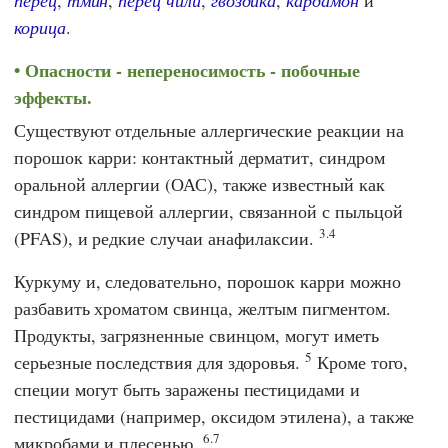
перец
,
тмин
,
перец чили
,
гвоздика
,
кардамон
и
корица
.
Опасности - непереносимость - побочные
эффекты.
Существуют отдельные аллергические реакции на
порошок карри: контактный дерматит, синдром
оральной аллергии (ОАС), также известный как
синдром пищевой аллергии, связанной с пыльцой
3.4
(PFAS), и редкие случаи анафилаксии.
Куркуму и, следовательно, порошок карри можно
разбавить хроматом свинца, желтым пигментом.
Продукты, загрязненные свинцом, могут иметь
5
серьезные последствия для здоровья.
Кроме того,
специи могут быть заражены пестицидами и
пестицидами (например, оксидом этилена), а также
6.7
микробами и плесенью.