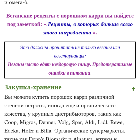
и омега-6.
Веганские рецепты с порошком карри вы найдете
под заметкой: «
Рецепты, в которых больше всего
».
этого ингредиента
Это должны прочитать не только веганы или
вегетарианцы:
Веганы часто едят нездоровую пищу. Предотвратимые
ошибки в питании
.
Закупка-хранение
Вы можете купить порошок карри различной
степени остроты, иногда еще и органического
качества, у крупных дистрибьюторов, таких как
Coop
,
Migros
,
Denner
,
Volg
,
Spar
,
Aldi
,
Lidl
,
Rewe
,
Edeka
,
Hofer
и
Billa
. Органические супермаркеты,
такие как
Denn's Biomarkt
и
Alnatura
, аптеки и