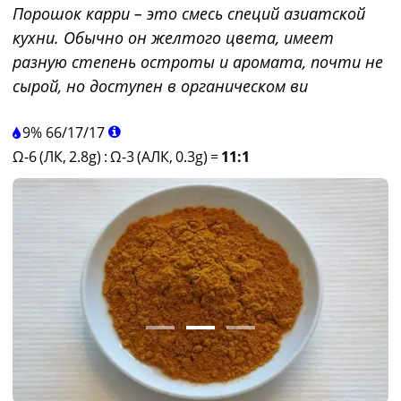
Порошок карри – это смесь специй азиатской
кухни. Обычно он желтого цвета, имеет
разную степень остроты и аромата, почти не
сырой, но доступен в органическом ви
9%
66
/
17
/
17
Ω-6 (ЛК, 2.8g)
:
Ω-3 (АЛК, 0.3g)
=
11:1