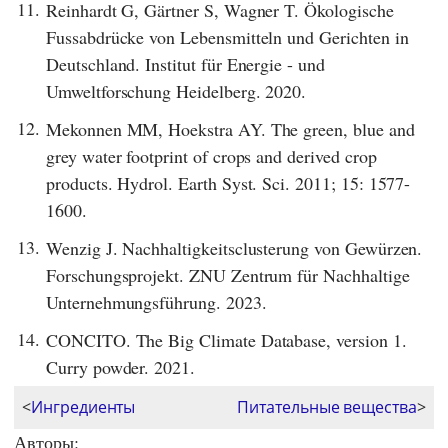
11.
Reinhardt G, Gärtner S, Wagner T. Ökologische
Fussabdrücke von Lebensmitteln und Gerichten in
Deutschland. Institut für Energie - und
Umweltforschung Heidelberg. 2020.
12.
Mekonnen MM, Hoekstra AY. The green, blue and
grey water footprint of crops and derived crop
products. Hydrol. Earth Syst. Sci. 2011; 15: 1577-
1600.
13.
Wenzig J. Nachhaltigkeitsclusterung von Gewürzen.
Forschungsprojekt. ZNU Zentrum für Nachhaltige
Unternehmungsführung. 2023.
14.
CONCITO. The Big Climate Database, version 1.
Curry powder. 2021.
<
Ингредиенты
Питательные вещества
>
Авторы: