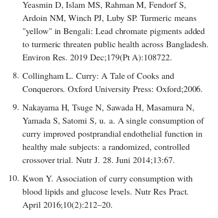
Yeasmin D, Islam MS, Rahman M, Fendorf S,
Ardoin NM, Winch PJ, Luby SP. Turmeric means
"yellow" in Bengali: Lead chromate pigments added
to turmeric threaten public health across Bangladesh.
Environ Res. 2019 Dec;179(Pt A):108722.
8.
Collingham L. Curry: A Tale of Cooks and
Conquerors. Oxford University Press: Oxford;2006.
9.
Nakayama H, Tsuge N, Sawada H, Masamura N,
Yamada S, Satomi S, u. a. A single consumption of
curry improved postprandial endothelial function in
healthy male subjects: a randomized, controlled
crossover trial. Nutr J. 28. Juni 2014;13:67.
10.
Kwon Y. Association of curry consumption with
blood lipids and glucose levels. Nutr Res Pract.
April 2016;10(2):212–20.