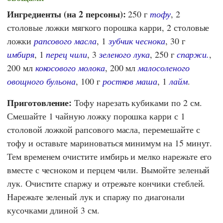
Ингредиенты (на 2 персоны):
250 г
тофу
, 2
столовые ложки мягкого порошка карри, 2 столовые
ложки
рапсового масла
, 1
зубчик чеснока
, 30 г
имбиря
, 1
перец чили
, 3
зеленого лука
, 250 г
спаржи.
,
200 мл
кокосового молока
, 200 мл
малосоленого
овощного бульона
, 100 г
ростков маша
, 1
лайм
.
Приготовление:
Тофу нарезать кубиками по 2 см.
Смешайте 1 чайную ложку порошка карри с 1
столовой ложкой рапсового масла, перемешайте с
тофу и оставьте мариноваться минимум на 15 минут.
Тем временем очистите имбирь и мелко нарежьте его
вместе с чесноком и перцем чили. Вымойте зеленый
лук. Очистите спаржу и отрежьте кончики стеблей.
Нарежьте зеленый лук и спаржу по диагонали
кусочками длиной 3 см.