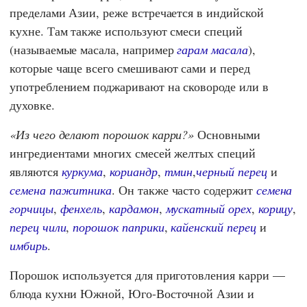
пределами Азии, реже встречается в индийской
кухне. Там также используют смеси специй
(называемые масала, например
гарам масала
),
которые чаще всего смешивают сами и перед
употреблением поджаривают на сковороде или в
духовке.
Из чего делают порошок карри?
Основными
ингредиентами многих смесей желтых специй
являются
куркума
,
кориандр
,
тмин
,
черный перец
и
семена пажитника
. Он также часто содержит
семена
горчицы
,
фенхель
,
кардамон
,
мускатный орех
,
корицу
,
перец чили
,
порошок паприки
,
кайенский перец
и
имбирь
.
Порошок используется для приготовления карри —
блюда кухни Южной, Юго-Восточной Азии и