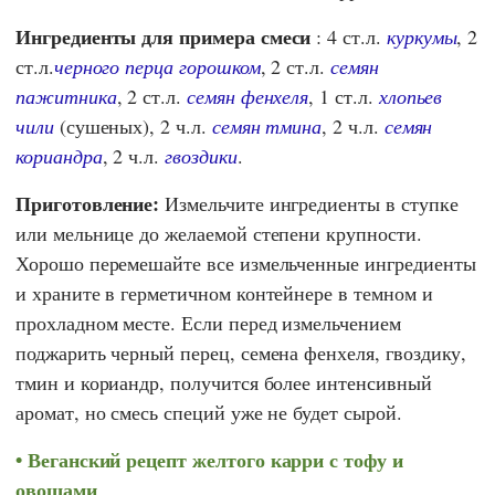
Ингредиенты для примера смеси
: 4 ст.л.
куркумы
, 2
ст.л.
черного перца горошком
, 2 ст.л.
семян
пажитника
, 2 ст.л.
семян фенхеля
, 1 ст.л.
хлопьев
чили
(сушеных), 2 ч.л.
семян тмина
, 2 ч.л.
семян
кориандра
, 2 ч.л.
гвоздики
.
Приготовление:
Измельчите ингредиенты в ступке
или мельнице до желаемой степени крупности.
Хорошо перемешайте все измельченные ингредиенты
и храните в герметичном контейнере в темном и
прохладном месте. Если перед измельчением
поджарить черный перец, семена фенхеля, гвоздику,
тмин и кориандр, получится более интенсивный
аромат, но смесь специй уже не будет сырой.
Веганский рецепт желтого карри с тофу и
овощами