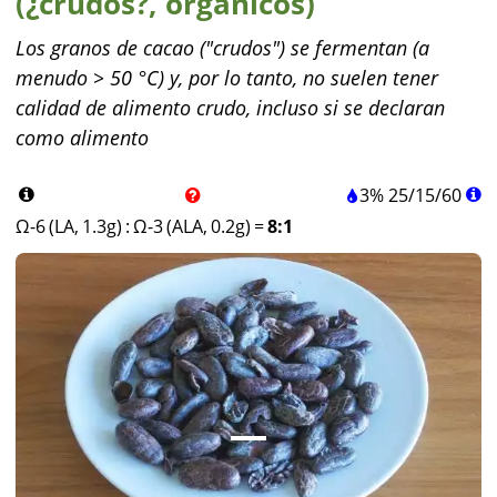
(¿crudos?, orgánicos)
Los granos de cacao ("crudos") se fermentan (a
menudo > 50 °C) y, por lo tanto, no suelen tener
calidad de alimento crudo, incluso si se declaran
como alimento
3%
25
/
15
/
60
Ω-6 (LA, 1.3g)
:
Ω-3 (ALA, 0.2g)
=
8:1