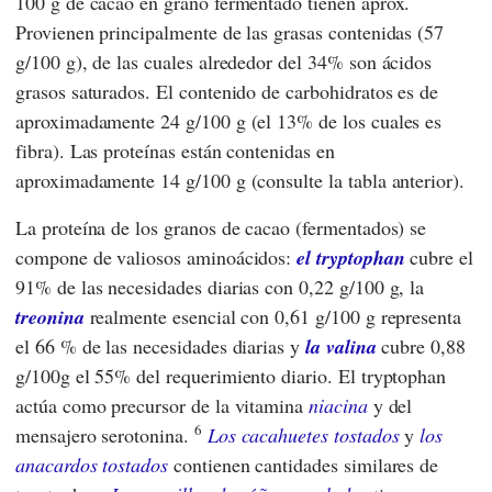
100 g de cacao en grano fermentado tienen aprox.
Provienen principalmente de las grasas contenidas (57
g/100 g), de las cuales alrededor del 34% son ácidos
grasos saturados. El contenido de carbohidratos es de
aproximadamente 24 g/100 g (el 13% de los cuales es
fibra). Las proteínas están contenidas en
aproximadamente 14 g/100 g (consulte la tabla anterior).
La proteína de los granos de cacao (fermentados) se
compone de valiosos aminoácidos:
el tryptophan
cubre el
91% de las necesidades diarias con 0,22 g/100 g, la
treonina
realmente esencial con 0,61 g/100 g representa
el 66 % de las necesidades diarias y
la valina
cubre 0,88
g/100g el 55% del requerimiento diario. El tryptophan
actúa como precursor de la vitamina
niacina
y del
6
mensajero serotonina.
Los cacahuetes tostados
y
los
anacardos tostados
contienen cantidades similares de