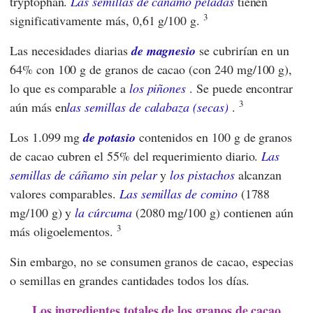
tryptophan.
Las semillas de cáñamo peladas
tienen
3
significativamente más, 0,61 g/100 g.
Las necesidades diarias
de magnesio
se cubrirían en un
64% con 100 g de granos de cacao (con 240 mg/100 g),
lo que es comparable a
los piñones
. Se puede encontrar
3
aún más en
las semillas de calabaza (secas)
.
Los 1.099 mg
de potasio
contenidos en 100 g de granos
de cacao cubren el 55% del requerimiento diario.
Las
semillas de cáñamo sin pelar
y
los pistachos
alcanzan
valores comparables.
Las semillas de comino
(1788
mg/100 g) y
la cúrcuma
(2080 mg/100 g) contienen aún
3
más oligoelementos.
Sin embargo, no se consumen granos de cacao, especias
o semillas en grandes cantidades todos los días.
Los ingredientes totales de los granos de cacao