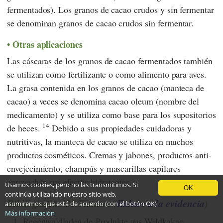
fermentados). Los granos de cacao crudos y sin fermentar
se denominan granos de cacao crudos sin fermentar.
Otras aplicaciones
Las cáscaras de los granos de cacao fermentados también
se utilizan como fertilizante o como alimento para aves.
La grasa contenida en los granos de cacao (manteca de
cacao) a veces se denomina cacao oleum (nombre del
medicamento) y se utiliza como base para los supositorios
14
de heces.
Debido a sus propiedades cuidadoras y
nutritivas, la manteca de cacao se utiliza en muchos
productos cosméticos. Cremas y jabones, productos anti-
envejecimiento, champús y mascarillas capilares
aprovechan sus efectos hidratantes.
Usamos cookies, pero no las transmitimos. Si
OK
continúa utilizando nuestro sitio web,
Bibliografía - 29 Fuentes (
Enlace a la evidencia
)
asumiremos que está de acuerdo (con el botón OK)
Más información
1.
Regenwaldladen.de Produkte aus Wildkakao.