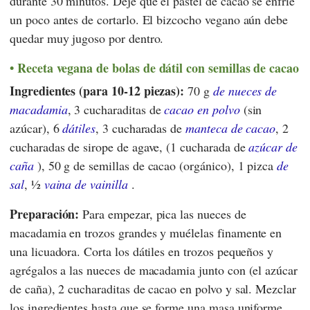
durante 30 minutos. Deje que el pastel de cacao se enfríe
un poco antes de cortarlo. El bizcocho vegano aún debe
quedar muy jugoso por dentro.
Receta vegana de bolas de dátil con semillas de cacao
Ingredientes (para 10-12 piezas):
70 g
de nueces de
macadamia
, 3 cucharaditas de
cacao en polvo
(sin
azúcar), 6
dátiles
, 3 cucharadas de
manteca de cacao
, 2
cucharadas de sirope de agave, (1 cucharada de
azúcar de
caña
), 50 g de semillas de cacao (orgánico), 1 pizca
de
sal
, ½
vaina de vainilla
.
Preparación:
Para empezar, pica las nueces de
macadamia en trozos grandes y muélelas finamente en
una licuadora. Corta los dátiles en trozos pequeños y
agrégalos a las nueces de macadamia junto con (el azúcar
de caña), 2 cucharaditas de cacao en polvo y sal. Mezclar
los ingredientes hasta que se forme una masa uniforme.