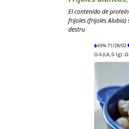
El contenido de proteí
frijoles (frijoles Alubi
destru
69%
71
/
28
/
02
Ω-6 (LA, 0.1g)
:
Ω-