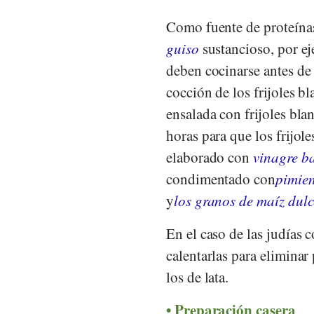
Como fuente de proteínas
guiso
sustancioso, por e
deben cocinarse antes de
cocción de los frijoles b
ensalada con frijoles bla
horas para que los frijol
elaborado con
vinagre b
condimentado con
pimien
y
los granos de maíz dulc
En el caso de las judías 
calentarlas para eliminar 
los de lata.
Preparación casera