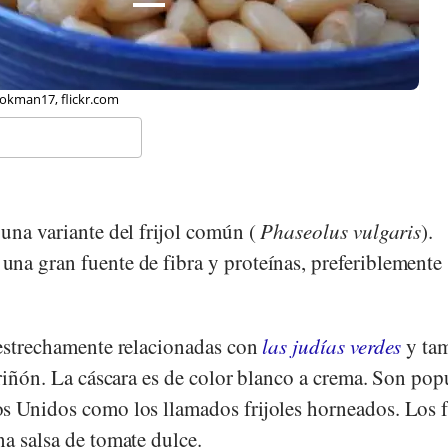
okman17, flickr.com
una variante del frijol común (
Phaseolus vulgaris
).
una gran fuente de fibra y proteínas, preferiblemente s
 estrechamente relacionadas con
las judías verdes
y ta
 riñón. La cáscara es de color blanco a crema. Son pop
s Unidos como los llamados frijoles horneados. Los f
a salsa de tomate dulce.