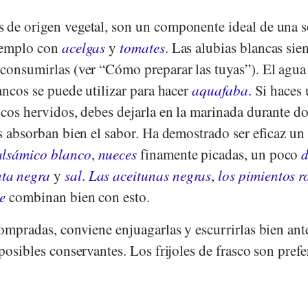
 de origen vegetal, son un componente ideal de una 
jemplo con
acelgas
y
tomates
. Las alubias blancas si
 consumirlas (ver “Cómo preparar las tuyas”). El agua
lancos se puede utilizar para hacer
aquafaba
. Si haces
ncos hervidos, debes dejarla en la marinada durante do
es absorban bien el sabor. Ha demostrado ser eficaz u
alsámico blanco
,
nueces
finamente picadas, un poco
d
ta negra
y
sal
.
Las aceitunas negras
,
los pimientos r
e
combinan bien con esto.
compradas, conviene enjuagarlas y escurrirlas bien ant
posibles conservantes. Los frijoles de frasco son prefe