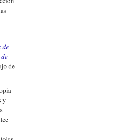
occión
las
s de
 de
ojo de
ropia
s y
s
ltee
joles