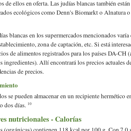
s de ellos en oferta. Las judías blancas también están
rcados ecológicos como
Denn's Biomarkt
o
Alnatura
o
ías blancas en los supermercados mencionados varía
tablecimiento, zona de captación, etc. Si está interes
cios de alimentos registrados para los países DA-CH (
s ingredientes). Allí encontrará los precios actuales d
encias de precios.
amiento
idos se pueden almacenar en un recipiente hermético en
 o dos días.
10
es nutricionales - Calorías
as (orgánicas) contienen 118 kcal por 100 g. Con 7,0