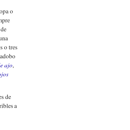
sopa o
empre
 de
 una
s o tres
n adobo
e ajo
,
ojos
es de
ribles a