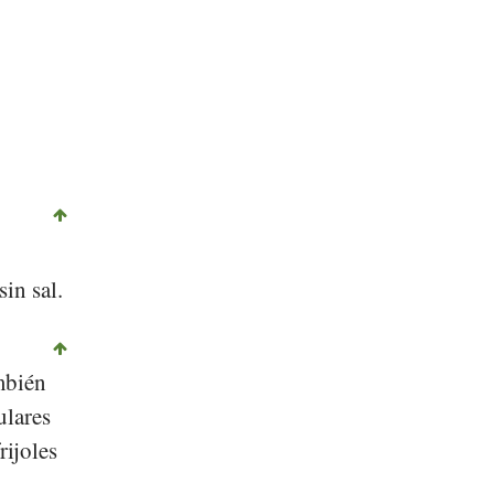
in sal.
mbién
ulares
rijoles