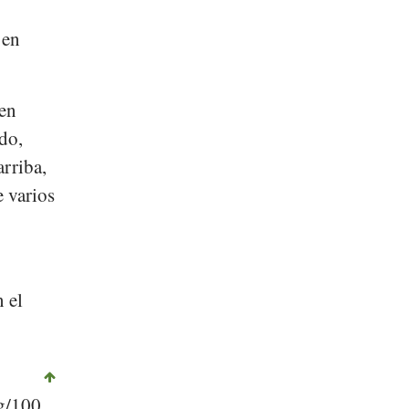
 en
 en
ado,
arriba,
e varios
 el
 g/100