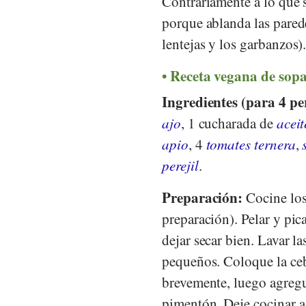
Contrariamente a lo que s
porque ablanda las parede
lentejas y los garbanzos)
Receta vegana de sopa
Ingredientes (para 4 pe
ajo
, 1 cucharada de
aceit
apio
, 4
tomates ternera
,
perejil
.
Preparación:
Cocine los 
preparación). Pelar y pica
dejar secar bien. Lavar la
pequeños. Coloque la cebo
brevemente, luego agregu
pimentón. Deje cocinar a