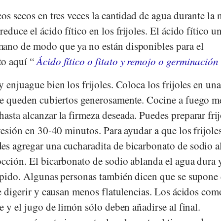
cos secos en tres veces la cantidad de agua durante la
educe el ácido fítico en los frijoles. El ácido fítico u
ano de modo que ya no están disponibles para el
to aquí “
Ácido fítico o fitato y remojo o germinación
 enjuague bien los frijoles. Coloca los frijoles en una
ue queden cubiertos generosamente. Cocine a fuego m
asta alcanzar la firmeza deseada. Puedes preparar frij
presión en 30-40 minutos. Para ayudar a que los frijole
es agregar una cucharadita de bicarbonato de sodio a
occión. El bicarbonato de sodio ablanda el agua dura 
rápido. Algunas personas también dicen que se supone 
de digerir y causan menos flatulencias. Los ácidos com
re y el jugo de limón sólo deben añadirse al final.