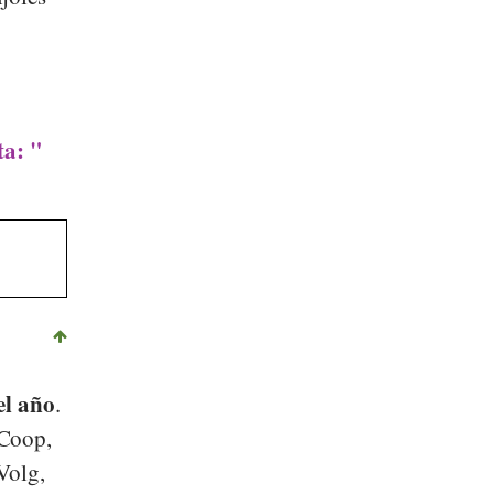
ta: "
el año
.
Coop
,
Volg
,