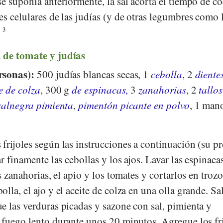
e suponía anteriormente, la sal acorta el tiempo de c
s celulares de las judías (y de otras legumbres como 
.
3
 de tomate y judías
rsonas):
500 judías blancas secas, 1
cebolla
, 2
diente
e de colza
, 300 g
de espinacas,
3
zanahorias
, 2
tallos
sal
negra pimienta
,
pimentón picante en polvo
, 1 man
frijoles según las instrucciones a continuación (su p
r finamente las cebollas y los ajos. Lavar las espinaca
s zanahorias, el apio y los tomates y cortarlos en trozo
lla, el ajo y el aceite de colza en una olla grande. Sa
e las verduras picadas y sazone con sal, pimienta y
 fuego lento durante unos 20 minutos. Agregue los fri