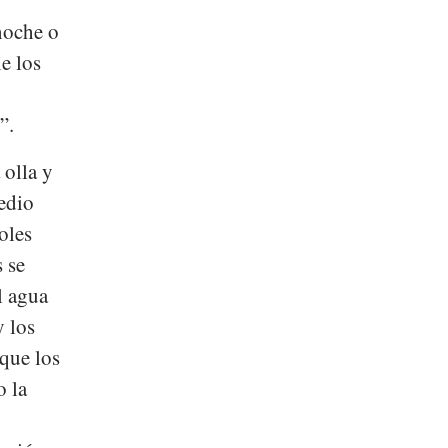
 noche o
ne los
”.
 olla y
edio
oles
s se
l agua
y los
que los
o la