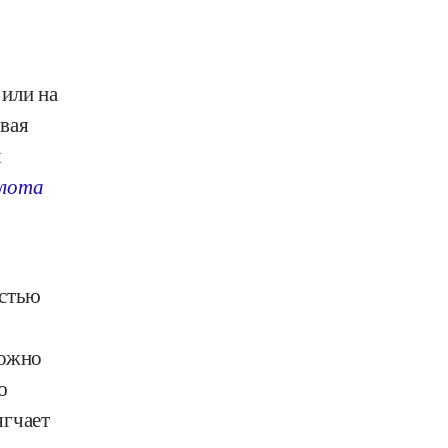
 или на
вая
я
слота
остью
можно
ю
ягчает