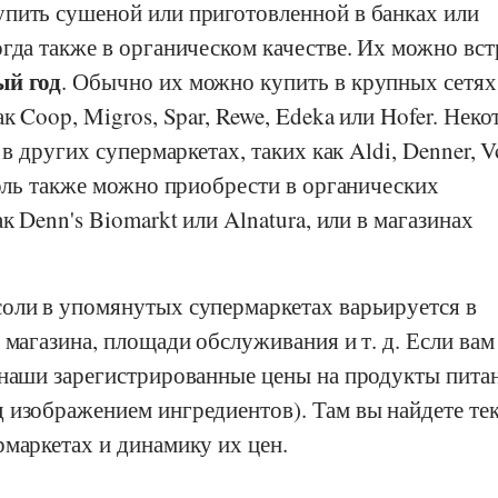
пить сушеной или приготовленной в банках или
гда также в органическом качестве. Их можно вст
ый год
. Обычно их можно купить в крупных сетях
ак
Coop
,
Migros
,
Spar
,
Rewe
,
Edeka
или
Hofer
. Неко
и в других супермаркетах, таких как
Aldi
,
Denner
,
V
оль также можно приобрести в органических
ак
Denn's Biomarkt
или
Alnatura
, или в магазинах
оли в упомянутых супермаркетах варьируется в
 магазина, площади обслуживания и т. д. Если вам
 наши зарегистрированные цены на продукты пита
 изображением ингредиентов). Там вы найдете те
маркетах и динамику их цен.