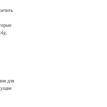
ретить
торые
olg
,
ния для
кущие