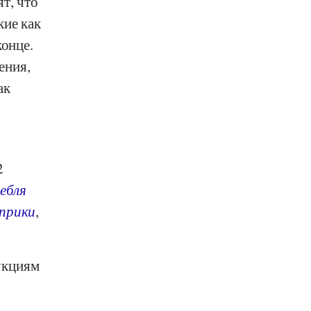
т, что
кие как
конце.
ения,
ак
2
ебля
прики
,
укциям