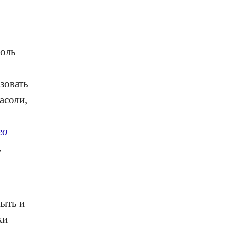
соль
зовать
асоли,
о
го
,
ыть и
ки