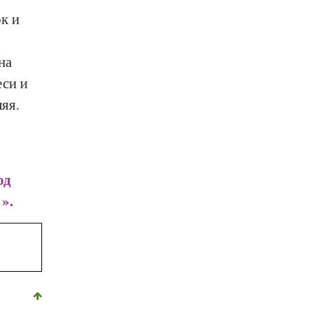
к и
на
еси и
яя.
од
».