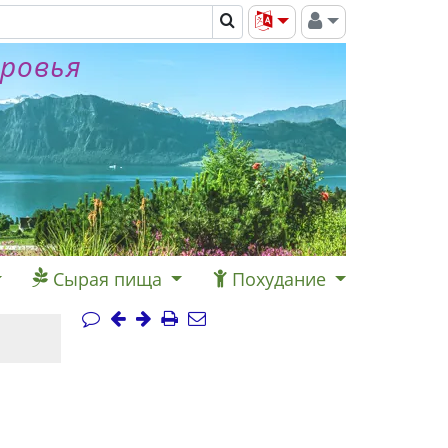
оровья
Сырая пища
Похудание