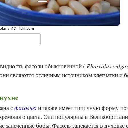
okman17, flickr.com
видность фасоли обыкновенной (
Phaseolus vulgar
они являются отличным источником клетчатки и б
 кухне
зана с
фасолью
и также имеет типичную форму поч
 кремового цвета. Они популярны в Великобритани
е запеченные бобы. Фасоль запекается в духовке 