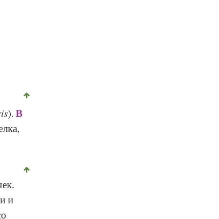
В
is
).
елка,
ек.
и и
со