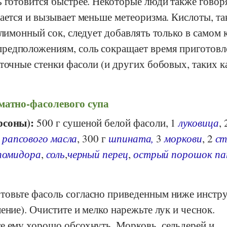
 готовится быстрее. Некоторые люди также говоря
ается и вызывает меньше метеоризма. Кислоты, та
 лимонный сок, следует добавлять только в самом 
едположениям, соль сокращает время приготовл
точные стенки фасоли (и других бобовых, таких к
матно-фасолевого супа
рсоны):
500 г сушеной белой фасоли, 1
луковица
, 
.
рапсового масла
, 300 г
шпината,
3
моркови
, 2
ст
помидора
,
соль
,
черный перец
,
острый порошок па
товьте фасоль согласно приведенным ниже инстр
ение). Очистите и мелко нарежьте лук и чеснок.
е ему хорошо обсохнуть. Морковь, сельдерей и