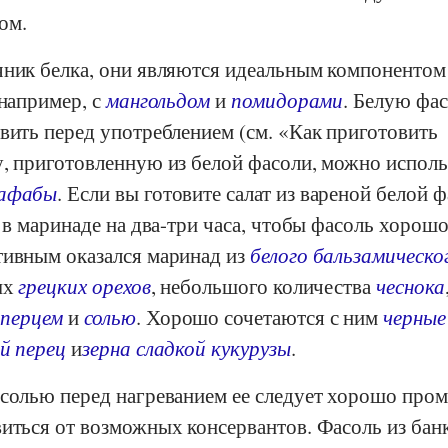
ом.
чник белка, они являются идеальным компонентом
 например, с
мангольдом
и
помидорами
. Белую фа
вить перед употреблением (см. «Как приготовить
у, приготовленную из белой фасоли, можно исполь
вафабы
. Если вы готовите салат из вареной белой ф
о в маринаде на два-три часа, чтобы фасоль хорош
тивным оказался маринад из
белого бальзамическо
ых
грецких орехов
, небольшого количества
чеснока
 перцем
и
солью
. Хорошо сочетаются с ним
черные
й перец
и
зерна сладкой кукурузы
.
асолью перед нагреванием ее следует хорошо пром
виться от возможных консервантов. Фасоль из бан