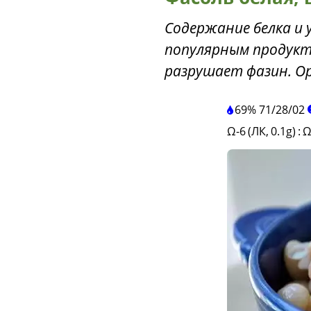
Содержание белка и 
популярным продукт
разрушает фазин. Ор
69%
71
/
28
/
02
Ω-6 (ЛК, 0.1g)
:
Ω