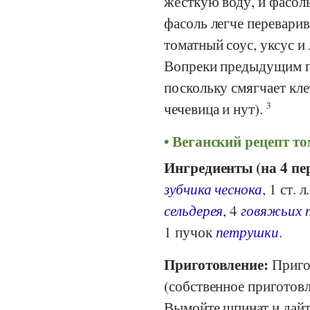
жесткую воду, и фасоль
фасоль легче переварив
томатный соус, уксус и
Вопреки предыдущим пр
поскольку смягчает кле
чечевица и нут).
3
Веганский рецепт то
Ингредиенты (на 4 пе
зубчика чеснока
, 1 ст. л
сельдерея
, 4
говяжьих 
1 пучок
петрушки
.
Приготовление:
Приго
(собственное приготовл
Вымойте шпинат и дайт