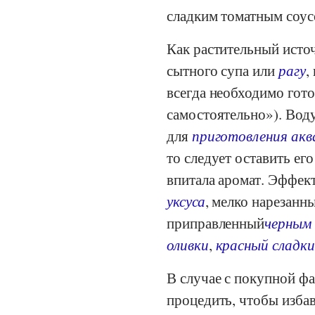
сладким томатным соус
Как растительный исто
сытного супа или
рагу
,
всегда необходимо гото
самостоятельно»). Вод
для
приготовления ак
то следует оставить ег
впитала аромат. Эффек
уксуса
, мелко нарезанн
приправленный
черным
оливки
,
красный сладки
В случае с покупной ф
процедить, чтобы изба