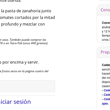
esté blanda.
Cons
 la pasta de zanahoria junto
 tomates cortados por la mitad
Cocer
co profundo y mezclar con
alubia
y 12 h
tiempo
unos 
r en casa. También puede comprar las
BPA o en Tetra Pak (unos 440 gramos).
Prep
 por encima y servir.
Caldo
sencil
frutos secos en la página cuatro del
hacerl
del m
dispo
caser
-
Cald
-
Cald
-
Cald
niciar sesión
.
apio