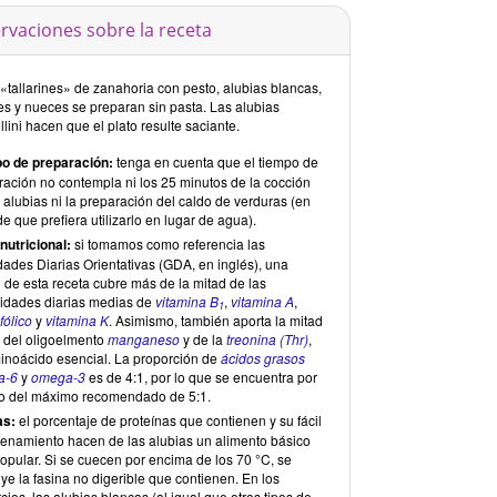
rvaciones sobre la receta
«tallarines» de zanahoria con pesto, alubias blancas,
es y nueces se preparan sin pasta. Las alubias
lini hacen que el plato resulte saciante.
o de preparación:
tenga en cuenta que el tiempo de
ración no contempla ni los 25 minutos de la cocción
 alubias ni la preparación del caldo de verduras (en
e que prefiera utilizarlo en lugar de agua).
 nutricional:
si tomamos como referencia las
dades Diarias Orientativas (GDA, en inglés), una
 de esta receta cubre más de la mitad de las
idades diarias medias de
vitamina B
,
vitamina A
,
1
fólico
y
vitamina K
. Asimismo, también aporta la mitad
s del oligoelmento
manganeso
y de la
treonina (Thr)
,
inoácido esencial. La proporción de
ácidos grasos
a-6
y
omega-3
es de 4:1, por lo que se encuentra por
o del máximo recomendado de 5:1.
as:
el porcentaje de proteínas que contienen y su fácil
enamiento hacen de las alubias un alimento básico
opular. Si se cuecen por encima de los 70 °C, se
ye la fasina no digerible que contienen. En los
ios, las alubias blancas (al igual que otros tipos de