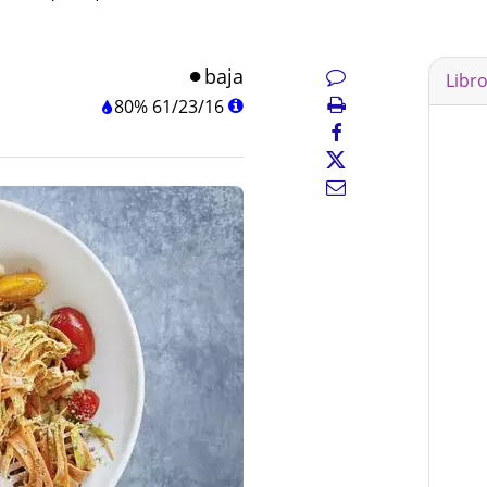
baja
Libr
80%
61
/
23
/
16