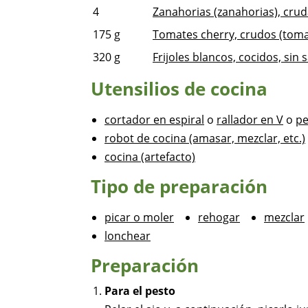
4
Zanahorias (zanahorias), crud
175
g
Tomates cherry, crudos (toma
320
g
Frijoles blancos, cocidos, sin s
Utensilios de cocina
cortador en espiral
o
rallador en V
o
pe
robot de cocina (amasar, mezclar, etc.)
cocina (artefacto)
Tipo de preparación
picar o moler
rehogar
mezclar
lonchear
Preparación
Para el pesto