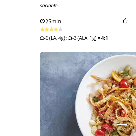
saciante.
25min
Ω-6 (LA, 4g)
:
Ω-3 (ALA, 1g)
=
4:1