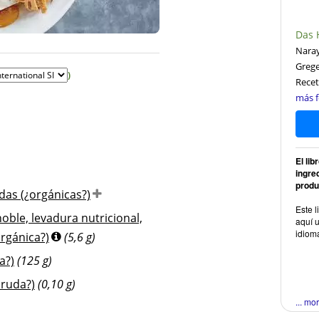
Das 
Naray
Greg
)
Recet
más f
El li
ingre
produ
das (¿orgánicas?)
Este l
oble, levadura nutricional,
aquí u
idiom
orgánica?)
(5,6 g)
a?)
(125 g)
cruda?)
(0,10 g)
... mo