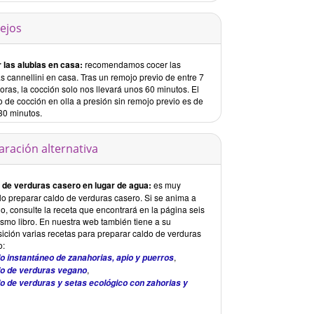
ejos
 las alubias en casa:
recomendamos cocer las
s cannellini en casa. Tras un remojo previo de entre 7
oras, la cocción solo nos llevará unos 60 minutos. El
 de cocción en olla a presión sin remojo previo es de
30 minutos.
aración alternativa
 de verduras casero en lugar de agua:
es muy
lo preparar caldo de verduras casero. Si se anima a
o, consulte la receta que encontrará en la página seis
ismo libro. En nuestra web también tiene a su
sición varias recetas para preparar caldo de verduras
o:
,
o instantáneo de zanahorias, apio y puerros
,
o de verduras vegano
o de verduras y setas ecológico con zahorias y