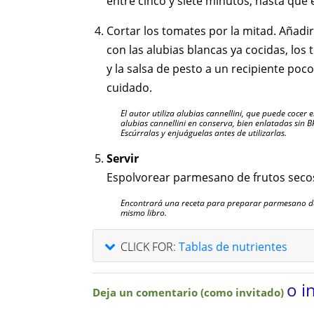
entre cinco y siete minutos, hasta que 
Cortar los tomates por la mitad. Añadir
con las alubias blancas ya cocidas, los
y la salsa de pesto a un recipiente po
cuidado.
El autor utiliza alubias cannellini, que puede coce
alubias cannellini en conserva, bien enlatadas sin 
Escúrralas y enjuáguelas antes de utilizarlas.
Servir
Espolvorear parmesano de frutos secos
Encontrará una receta para preparar parmesano de 
mismo libro.
CLICK FOR:
Tablas de nutrientes
o i
Deja un comentario (como invitado)