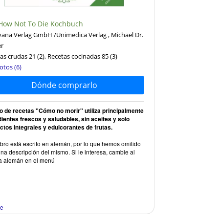
How Not To Die Kochbuch
ana Verlag GmbH /Unimedica Verlag , Michael Dr.
er
as crudas 21
(2)
, Recetas cocinadas 85
(3)
otos (6)
Dónde comprarlo
bro de recetas "Cómo no morir" utiliza principalmente
dientes frescos y saludables, sin aceites y solo
ctos integrales y edulcorantes de frutas.
ibro está escrito en alemán, por lo que hemos omitido
na descripción del mismo. Si le interesa, cambie al
a alemán en el menú
re