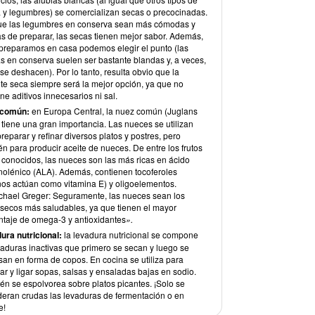
a y legumbres) se comercializan secas o precocinadas.
e las legumbres en conserva sean más cómodas y
as de preparar, las secas tienen mejor sabor. Además,
s preparamos en casa podemos elegir el punto (las
as en conserva suelen ser bastante blandas y, a veces,
se deshacen). Por lo tanto, resulta obvio que la
nte seca siempre será la mejor opción, ya que no
ne aditivos innecesarios ni sal.
 común
:
en Europa Central, la nuez común (Juglans
 tiene una gran importancia. Las nueces se utilizan
reparar y refinar diversos platos y postres, pero
n para producir aceite de nueces. De entre los frutos
 conocidos, las nueces son las más ricas en ácido
inolénico (ALA). Además, contienen tocoferoles
nos actúan como vitamina E) y oligoelementos.
ichael Greger: Seguramente, las nueces sean los
s secos más saludables, ya que tienen el mayor
ntaje de omega-3 y antioxidantes
».
ura nutricional:
la levadura nutricional se compone
vaduras inactivas que primero se secan y luego se
san en forma de copos. En cocina se utiliza para
r y ligar sopas, salsas y ensaladas bajas en sodio.
én se espolvorea sobre platos picantes. ¡Solo se
deran crudas las levaduras de fermentación o en
e!