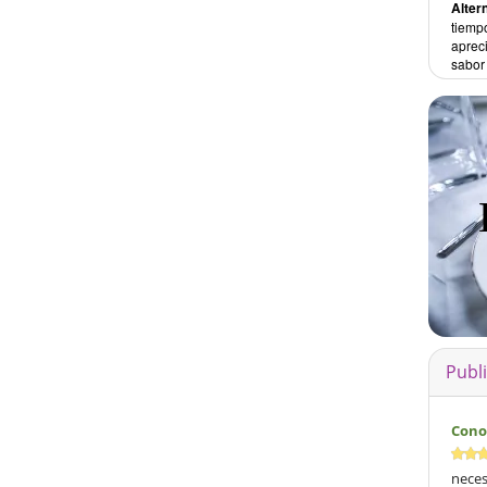
Alter
tiemp
apreci
sabor
Publ
Cono
neces