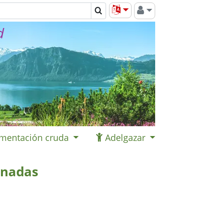
d
imentación cruda
Adelgazar
inadas