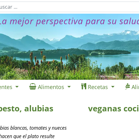
La mejor perspectiva para su salu
entes
Alimentos
Recetas
Al
pesto, alubias
veganas coc
ubias blancas, tomates y nueces
hacen que el plato resulte