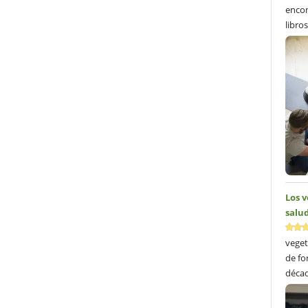
encon
libros
Los 
salud
veget
de fo
décad