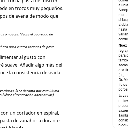
junto con la pasta de miso en
alubi
quede en trozos muy pequeños.
Aunqu
rápid
 copos de avena de modo que
si la
alubi
hasta 
varia
dras o nueces. (Véase el apartado de
contie
Nuez
bahaca para cuatro raciones de pesto.
regia)
para p
dimentar al gusto con
tambié
ré suave. Añadir algo más del
secos
alfa-l
ance la consistencia deseada.
(algu
Dr. M
fruto
porce
verduras. Si se decanta por esta última
o (véase «Preparación alternativa»).
Levad
de le
proce
sazona
 con un cortador en espiral,
Tambi
a pasta de zanahoria durante
consi
bloqu