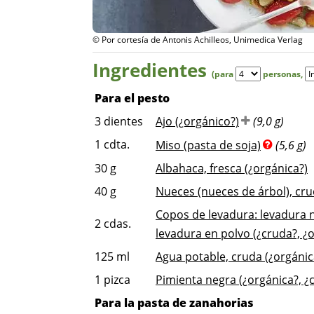
© Por cortesía de Antonis Achilleos, Unimedica Verlag
Ingredientes
(para
personas
,
Para el pesto
3
dientes
Ajo (¿orgánico?)
(9,0 g)
1
cdta.
Miso (pasta de soja)
(5,6 g)
30
g
Albahaca, fresca (¿orgánica?)
40
g
Nueces (nueces de árbol), cru
Copos de levadura: levadura n
2
cdas.
levadura en polvo (¿cruda?, ¿
125
ml
Agua potable, cruda (¿orgánic
1
pizca
Pimienta negra (¿orgánica?, ¿
Para la pasta de zanahorias