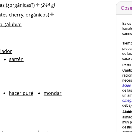
as (¿orgánicas?)
(244 g)
Obse
tes cherry, orgánicos)
Estos 
al (Alubia)
tomat
cannel
Tiemp
prepa
lador
de las
caso d
sartén
Perfil
Canti
ración
neces
ácido 
de la
hacer puré
mondar
un am
omeg
debaj
Alubi
almac
muy p
destru
comerc