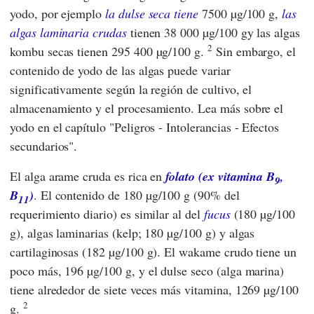
yodo, por ejemplo
la dulse seca tiene
7500 µg/100 g,
las
algas laminaria crudas
tienen 38 000 µg/100 gy las algas
2
kombu secas tienen 295 400 µg/100 g.
Sin embargo, el
contenido de yodo de las algas puede variar
significativamente según la región de cultivo, el
almacenamiento y el procesamiento. Lea más sobre el
yodo en el capítulo "Peligros - Intolerancias - Efectos
secundarios".
El alga arame cruda es rica en
folato (ex vitamina B
,
9
B
)
. El contenido de 180 µg/100 g (90% del
11
requerimiento diario) es similar al del
fucus
(180 µg/100
g), algas laminarias (kelp; 180 µg/100 g) y algas
cartilaginosas (182 µg/100 g). El wakame crudo tiene un
poco más, 196 µg/100 g, y el dulse seco (alga marina)
tiene alrededor de siete veces más vitamina, 1269 µg/100
2
g.