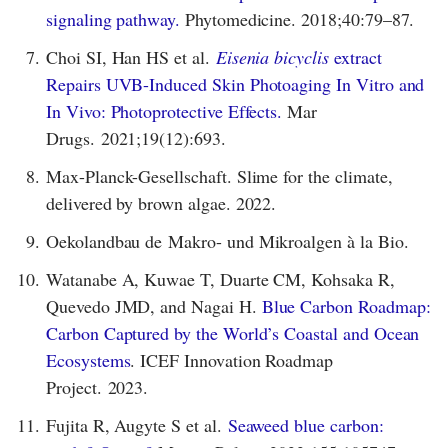
signaling pathway.
Phytomedicine. 2018;40:79–87.
7.
Choi SI, Han HS et al.
Eisenia bicyclis
extract
Repairs UVB-Induced Skin Photoaging In Vitro and
In Vivo: Photoprotective Effects.
Mar
Drugs. 2021;19(12):693.
8.
Max-Planck-Gesellschaft. Slime for the climate,
delivered by brown algae. 2022.
9.
Oekolandbau de Makro- und Mikroalgen à la Bio.
10.
Watanabe A, Kuwae T, Duarte CM, Kohsaka R,
Quevedo JMD, and Nagai H.
Blue Carbon Roadmap:
Carbon Captured by the World’s Coastal and Ocean
Ecosystems
. ICEF Innovation Roadmap
Project. 2023.
11.
Fujita R, Augyte S et al.
Seaweed blue carbon: