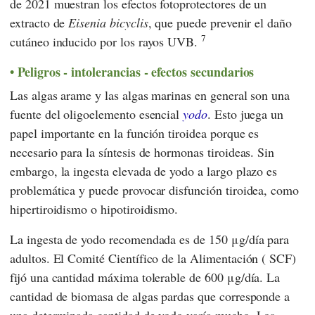
de 2021 muestran los efectos fotoprotectores de un
extracto de
Eisenia bicyclis
, que puede prevenir el daño
7
cutáneo inducido por los rayos UVB.
Peligros - intolerancias - efectos secundarios
Las algas arame y las algas marinas en general son una
fuente del oligoelemento esencial
yodo
. Esto juega un
papel importante en la función tiroidea porque es
necesario para la síntesis de hormonas tiroideas. Sin
embargo, la ingesta elevada de yodo a largo plazo es
problemática y puede provocar disfunción tiroidea, como
hipertiroidismo o hipotiroidismo.
La ingesta de yodo recomendada es de 150 μg/día para
adultos. El
Comité Científico de la Alimentación
(
SCF
)
fijó una cantidad máxima tolerable de 600 μg/día. La
cantidad de biomasa de algas pardas que corresponde a
una determinada cantidad de yodo varía mucho. Los