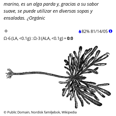
marino, es un alga parda y, gracias a su sabor
suave, se puede utilizar en diversas sopas y
ensaladas. ¿Orgánic
82%
81
/
14
/
05
Ω-6 (LA, <0.1g)
:
Ω-3 (ALA, <0.1g)
=
0:0
© Public Domain, Nordisk familjebok, Wikipedia