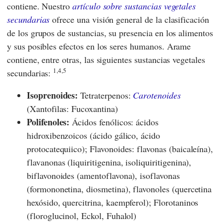
contiene. Nuestro
artículo sobre sustancias vegetales
secundarias
ofrece una visión general de la clasificación
de los grupos de sustancias, su presencia en los alimentos
y sus posibles efectos en los seres humanos. Arame
contiene, entre otras, las siguientes sustancias vegetales
1,4,5
secundarias:
Isoprenoides:
Tetraterpenos:
Carotenoides
(Xantofilas: Fucoxantina)
Polifenoles:
Ácidos fenólicos: ácidos
hidroxibenzoicos (ácido gálico, ácido
protocatequiico); Flavonoides: flavonas (baicaleína),
flavanonas (liquiritigenina, isoliquiritigenina),
biflavonoides (amentoflavona), isoflavonas
(formononetina, diosmetina), flavonoles (quercetina
hexósido, quercitrina, kaempferol); Florotaninos
(floroglucinol, Eckol, Fuhalol)