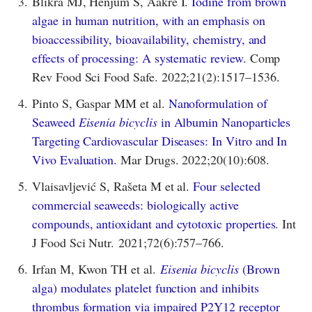
3.
Blikra MJ, Henjum S, Aakre I.
Iodine from brown
algae in human nutrition, with an emphasis on
bioaccessibility, bioavailability, chemistry, and
effects of processing: A systematic review.
Comp
Rev Food Sci Food Safe. 2022;21(2):1517–1536.
4.
Pinto S, Gaspar MM et al.
Nanoformulation of
Seaweed
Eisenia bicyclis
in Albumin Nanoparticles
Targeting Cardiovascular Diseases: In Vitro and In
Vivo Evaluation.
Mar Drugs. 2022;20(10):608.
5.
Vlaisavljević S, Rašeta M et al.
Four selected
commercial seaweeds: biologically active
compounds, antioxidant and cytotoxic properties.
Int
J Food Sci Nutr. 2021;72(6):757–766.
6.
Irfan M, Kwon TH et al.
Eisenia bicyclis
(Brown
alga) modulates platelet function and inhibits
thrombus formation via impaired P2Y12 receptor