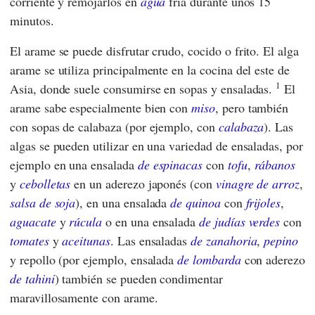
corriente y remojarlos en
agua
fría durante unos 15
minutos.
El arame se puede disfrutar crudo, cocido o frito. El alga
arame se utiliza principalmente en la cocina del este de
1
Asia, donde suele consumirse en sopas y ensaladas.
El
arame sabe especialmente bien con
miso
, pero también
con sopas de calabaza (por ejemplo, con
calabaza
). Las
algas se pueden utilizar en una variedad de ensaladas, por
ejemplo en una ensalada
de espinacas
con
tofu
,
rábanos
y
cebolletas
en un aderezo japonés (con
vinagre de arroz
,
salsa de soja
), en una ensalada
de quinoa
con
frijoles
,
aguacate
y
rúcula
o en una ensalada
de judías verdes
con
tomates
y
aceitunas
. Las ensaladas
de zanahoria
,
pepino
y repollo (por ejemplo, ensalada
de lombarda
con aderezo
de tahini
) también se pueden condimentar
maravillosamente con arame.