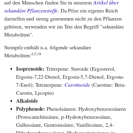
auf den Menschen finden Sie in unserem
Artikel über
sekundäre Pflanzenstoffe
. Da Pilze ein eigenes Reich
darstellen und streng genommen nicht zu den Pflanzen
gehören, verwenden wir im Text den Begriff "sekundäre
Metaboliten".
Steinpilz enthält u.a. folgende sekundäre
4,5,18
Metaboliten:
Isoprenoide:
Triterpene: Steroide (Ergosterol,
Ergosta-7,22-Dienol, Ergosta-5,7-Dienol, Ergosta-
7-Enol); Tetraterpene:
Carotinoide
(Carotine: Beta-
Carotin, Lycopin)
Alkaloide
Polyphenole:
Phenolsäuren: Hydroxybenzoesäuren
(Protocatechinsäure, p-Hydroxybenzoesäure,
Gallussäure, Gentisinsäure, Vanillesäure, 2,4-
Dihydroxybenzosäure), Hydroxyzimtsäuren (p-