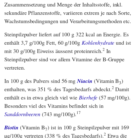
Zusammensetzung und Menge der Inhaltsstoffe, inkl.
sekundäre Pflanzenstoffe, variieren extrem je nach Sorte,
Wachstumsbedingungen und Verarbeitungsmethoden etc.
Steinpilzpulver liefert auf 100 g 322 kcal an Energie. Es
enthält 3,7 g/100g Fett, 60 g/100g
Kohlenhydrate
und ist
2
mit 30 g/100g Eiweiss äusserst proteinreich.
In
Steinpilzpulver sind vor allem Vitamine der B-Gruppe
vertreten.
In 100 g des Pulvers sind 56 mg
Niacin
(Vitamin B
)
3
2
enthalten, was 351 % des Tagesbedarfs abdeckt.
Damit
enthält es in etwa gleich viel wie
Bierhefe
(57 mg/100g).
Besonders viel des Vitamins befindet sich in
17
Sanddornbeeren
(743 mg/100g).
Biotin
(Vitamin B
) ist in 100 g Steinpilzpulver mit 169
7
2
µg/100g vertreten (338 % des Tagesbedarfs).
Etwa die