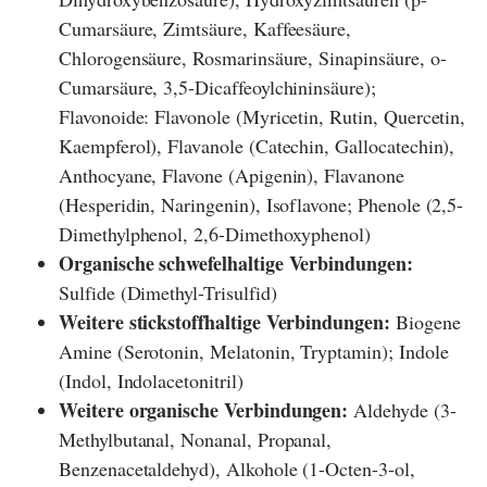
Cumarsäure, Zimtsäure, Kaffeesäure,
Chlorogensäure, Rosmarinsäure, Sinapinsäure, o-
Cumarsäure, 3,5-Dicaffeoylchininsäure);
Flavonoide: Flavonole (Myricetin, Rutin, Quercetin,
Kaempferol), Flavanole (Catechin, Gallocatechin),
Anthocyane, Flavone (Apigenin), Flavanone
(Hesperidin, Naringenin), Isoflavone; Phenole (2,5-
Dimethylphenol, 2,6-Dimethoxyphenol)
Organische schwefelhaltige Verbindungen:
Sulfide (Dimethyl-Trisulfid)
Weitere stickstoffhaltige Verbindungen:
Biogene
Amine (Serotonin, Melatonin, Tryptamin); Indole
(Indol, Indolacetonitril)
Weitere organische Verbindungen:
Aldehyde (3-
Methylbutanal, Nonanal, Propanal,
Benzenacetaldehyd), Alkohole (1-Octen-3-ol,