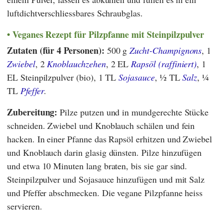
luftdichtverschliessbares Schraubglas.
Veganes Rezept für Pilzpfanne mit
Steinpilzpulver
Zutaten (für 4 Personen):
500 g
Zucht-Champignons
, 1
Zwiebel
, 2
Knoblauchzehen
, 2 EL
Rapsöl (raffiniert)
, 1
EL Steinpilzpulver (bio), 1 TL
Sojasauce
, ½ TL
Salz
, ¼
TL
Pfeffer
.
Zubereitung:
Pilze putzen und in mundgerechte Stücke
schneiden. Zwiebel und Knoblauch schälen und fein
hacken. In einer Pfanne das Rapsöl erhitzen und Zwiebel
und Knoblauch darin glasig dünsten. Pilze hinzufügen
und etwa 10 Minuten lang braten, bis sie gar sind.
Steinpilzpulver und Sojasauce hinzufügen und mit Salz
und Pfeffer abschmecken. Die vegane Pilzpfanne heiss
servieren.