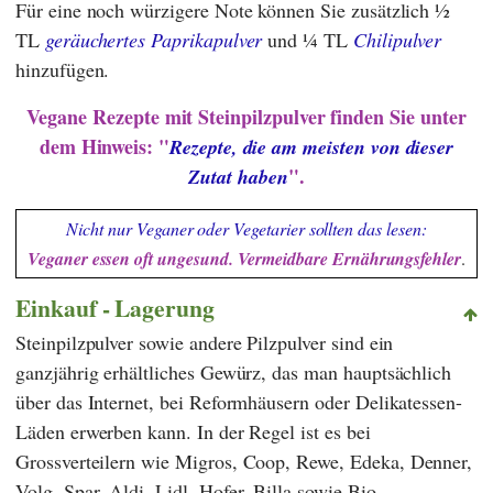
Für eine noch würzigere Note können Sie zusätzlich ½
TL
geräuchertes Paprikapulver
und ¼ TL
Chilipulver
hinzufügen.
Vegane Rezepte mit Steinpilzpulver finden Sie unter
dem Hinweis: "
Rezepte, die am meisten von dieser
".
Zutat haben
Nicht nur Veganer oder Vegetarier sollten das lesen:
Veganer essen oft ungesund. Vermeidbare Ernährungsfehler
.
Einkauf - Lagerung
Steinpilzpulver sowie andere Pilzpulver sind ein
ganzjährig erhältliches Gewürz, das man hauptsächlich
über das Internet, bei Reformhäusern oder Delikatessen-
Läden erwerben kann. In der Regel ist es bei
Grossverteilern wie
Migros
,
Coop
,
Rewe
,
Edeka
,
Denner
,
Volg
,
Spar
,
Aldi
,
Lidl
,
Hofer
,
Billa
sowie Bio-