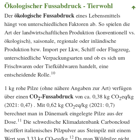
Ökologischer Fussabdruck - Tierwohl
ökologische Fussabdruck
Der
eines Lebensmittels
hängt von unterschiedlichen Faktoren ab. So spielen die
Art der landwirtschaftlichen Produktion (konventionell vs.
ökologisch), saisonale, regionale oder inländische
Produktion bzw. Import per Lkw, Schiff oder Flugzeug,
unterschiedliche Verpackungsarten und ob es sich um
Frischwaren oder Tiefkühlwaren handelt, eine
10
entscheidende Rolle.
1 kg rohe Pilze (ohne nähere Angaben zur Art) verfügen
CO
-Fussabdruck
über einen
von ca. 0,38 kg CO
eq/kg
2
2
(2021: 0,47) . Mit 0,62 kg CO
eq/kg (2021: 0,7)
2
berechnet man in Dänemark eingelegte Pilze aus der
11
Dose.
Die schwedische Klimadatenbank
Carboncloud
beziffert italienisches Pilzpulver aus Steinpilz mit einem
12
Wert von 3,33 kg CO
eq/kg.
Da man Wildpilze nicht