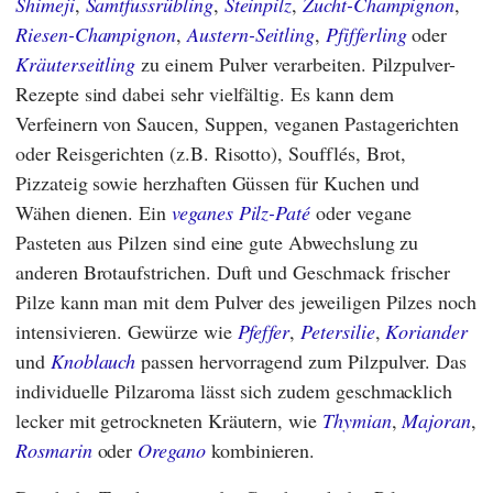
Shimeji
,
Samtfussrübling
,
Steinpilz
,
Zucht-Champignon
,
Riesen-Champignon
,
Austern-Seitling
,
Pfifferling
oder
Kräuterseitling
zu einem Pulver verarbeiten. Pilzpulver-
Rezepte sind dabei sehr vielfältig. Es kann dem
Verfeinern von Saucen, Suppen, veganen Pastagerichten
oder Reisgerichten (z.B. Risotto), Soufflés, Brot,
Pizzateig sowie herzhaften Güssen für Kuchen und
Wähen dienen. Ein
veganes Pilz-Paté
oder vegane
Pasteten aus Pilzen sind eine gute Abwechslung zu
anderen Brotaufstrichen. Duft und Geschmack frischer
Pilze kann man mit dem Pulver des jeweiligen Pilzes noch
intensivieren. Gewürze wie
Pfeffer
,
Petersilie
,
Koriander
und
Knoblauch
passen hervorragend zum Pilzpulver. Das
individuelle Pilzaroma lässt sich zudem geschmacklich
lecker mit getrockneten Kräutern, wie
Thymian
,
Majoran
,
Rosmarin
oder
Oregano
kombinieren.