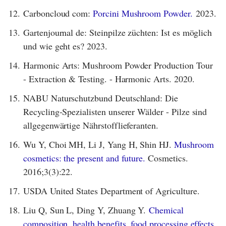
12.
Carboncloud com:
Porcini Mushroom Powder.
2023.
13.
Gartenjournal de: Steinpilze züchten: Ist es möglich
und wie geht es? 2023.
14.
Harmonic Arts: Mushroom Powder Production Tour
- Extraction & Testing. - Harmonic Arts. 2020.
15.
NABU Naturschutzbund Deutschland: Die
Recycling-Spezialisten unserer Wälder - Pilze sind
allgegenwärtige Nährstofflieferanten.
16.
Wu Y, Choi MH, Li J, Yang H, Shin HJ.
Mushroom
cosmetics: the present and future.
Cosmetics.
2016;3(3):22.
17.
USDA United States Department of Agriculture.
18.
Liu Q, Sun L, Ding Y, Zhuang Y.
Chemical
composition, health benefits, food processing effects