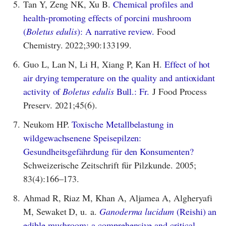
5.
Tan Y, Zeng NK, Xu B.
Chemical profiles and
health-promoting effects of porcini mushroom
(
Boletus edulis
): A narrative review.
Food
Chemistry. 2022;390:133199.
6.
Guo L, Lan N, Li H, Xiang P, Kan H.
Effect of hot
air drying temperature on the quality and antioxidant
activity of
Boletus edulis
Bull.: Fr.
J Food Process
Preserv. 2021;45(6).
7.
Neukom HP.
Toxische Metallbelastung in
wildgewachsenene Speisepilzen:
Gesundheitsgefährdung für den Konsumenten?
Schweizerische Zeitschrift für Pilzkunde. 2005;
83(4):166–173.
8.
Ahmad R, Riaz M, Khan A, Aljamea A, Algheryafi
M, Sewaket D, u. a.
Ganoderma lucidum
(Reishi) an
edible mushroom; a comprehensive and critical