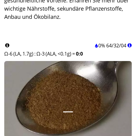
gesundheitliche Vorteile. Erfahren Sie mehr über
wichtige Nährstoffe, sekundäre Pflanzenstoffe,
Anbau und Ökobilanz.
0%
64
/
32
/
04
Ω-6 (LA, 1.7g)
:
Ω-3 (ALA, <0.1g)
=
0:0