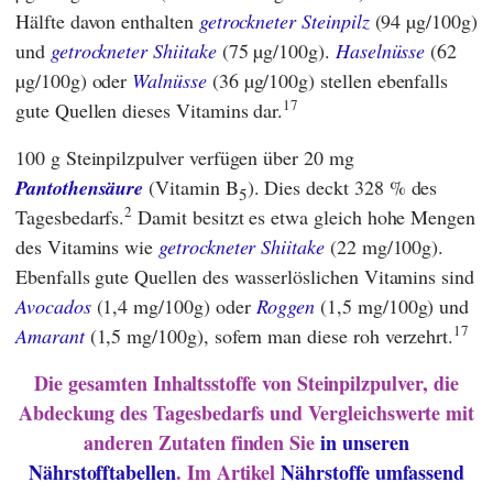
Hälfte davon enthalten
getrockneter Steinpilz
(94 µg/100g)
und
getrockneter Shiitake
(75 µg/100g).
Haselnüsse
(62
µg/100g) oder
Walnüsse
(36 µg/100g) stellen ebenfalls
17
gute Quellen dieses Vitamins dar.
100 g Steinpilzpulver verfügen über 20 mg
Pantothensäure
(Vitamin B
). Dies deckt 328 % des
5
2
Tagesbedarfs.
Damit besitzt es etwa gleich hohe Mengen
des Vitamins wie
getrockneter Shiitake
(22 mg/100g).
Ebenfalls gute Quellen des wasserlöslichen Vitamins sind
Avocados
(1,4 mg/100g) oder
Roggen
(1,5 mg/100g) und
17
Amarant
(1,5 mg/100g), sofern man diese roh verzehrt.
Die gesamten Inhaltsstoffe von Steinpilzpulver, die
Abdeckung des Tagesbedarfs und Vergleichswerte mit
anderen Zutaten finden Sie
in unseren
Nährstofftabellen
. Im Artikel
Nährstoffe umfassend