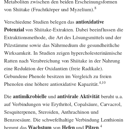
Metaboliten zwischen den beiden Erscheinungsformen
8
von Shiitake (Fruchtkörper und Myzelium).
antioxidative
Verschiedene Studien belegen das
Potenzial
von Shiitake-Extrakten. Dabei beeinflussen die
Extraktionsmethode, die Art des Lösungsmittels und der
Pilzstämme sowie das Nährmedium die gesundheitliche
Wirksamkeit. In Studien zeigen hypercholesterinämische
Ratten nach Verabreichung von Shiitake in der Nahrung
eine Reduktion der Oxidantien (freie Radikale).
Gebundene Phenole besitzen im Vergleich zu freien
4,10
Phenolen eine höhere antioxidative Kapazität.
antimikrobielle
antivirale Aktivität
Die
und
beruht u.a.
auf Verbindungen wie Erythritol, Copalsäure, Carvacrol,
Sesquiterpenen, Steroiden, Anthrachinon und
Benzoesäure. Die schwefelhaltige Verbindung Lenthionin
4
Wachstum
Hefen
Pilzen
hemmt das
von
und
.