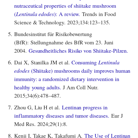
nutraceutical properties of shiitake mushroom
(
Lentinula edodes
): A review.
Trends in Food
Science & Technology. 2023;134:123–135.
5.
Bundesinstitut für Risikobewertung
(BfR): Stellungnahme des BfR vom 23. Juni
2004.
Gesundheitliches Risiko von Shiitake-Pilzen.
6.
Dai X, Stanilka JM et al.
Consuming
Lentinula
edodes
(Shiitake) mushrooms daily improves human
immunity: a randomized dietary intervention in
healthy young adults.
J Am Coll Nutr.
2015;34(6):478–487.
7.
Zhou G, Liu H et al.
Lentinan progress in
inflammatory diseases and tumor diseases.
Eur J
Med Res. 2024;29(1):8.
8.
Kenji I, Takae K, Takafumi A.
The Use of Lentinan