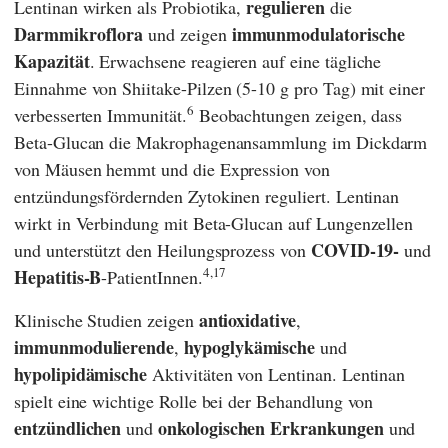
regulieren
Lentinan wirken als Probiotika,
die
Darmmikroflora
immunmodulatorische
und zeigen
Kapazität
. Erwachsene reagieren auf eine tägliche
Einnahme von Shiitake-Pilzen (5-10 g pro Tag) mit einer
6
verbesserten Immunität.
Beobachtungen zeigen, dass
Beta-Glucan die Makrophagenansammlung im Dickdarm
von Mäusen hemmt und die Expression von
entzündungsfördernden Zytokinen reguliert. Lentinan
wirkt in Verbindung mit Beta-Glucan auf Lungenzellen
COVID-19-
und unterstützt den Heilungsprozess von
und
4,17
Hepatitis-B
-PatientInnen.
antioxidative
Klinische Studien zeigen
,
immunmodulierende
hypoglykämische
,
und
hypolipidämische
Aktivitäten von Lentinan. Lentinan
spielt eine wichtige Rolle bei der Behandlung von
entzündlichen
onkologischen Erkrankungen
und
und