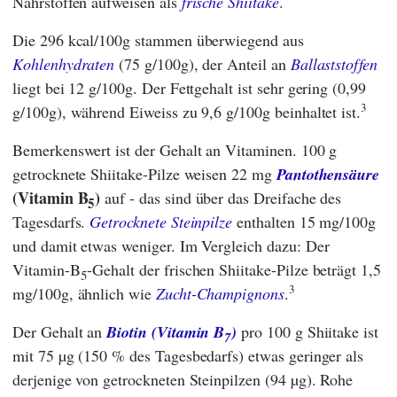
Nährstoffen aufweisen als
frische Shiitake
.
Die 296 kcal/100g stammen überwiegend aus
Kohlenhydraten
(75 g/100g), der Anteil an
Ballaststoffen
liegt bei 12 g/100g. Der Fettgehalt ist sehr gering (0,99
3
g/100g), während Eiweiss zu 9,6 g/100g beinhaltet ist.
Bemerkenswert ist der Gehalt an Vitaminen. 100 g
getrocknete Shiitake-Pilze weisen 22 mg
Pantothensäure
(Vitamin B
)
auf - das sind über das Dreifache des
5
Tagesdarfs.
Getrocknete Steinpilze
enthalten 15 mg/100g
und damit etwas weniger. Im Vergleich dazu: Der
Vitamin-B
-Gehalt der frischen Shiitake-Pilze beträgt 1,5
5
3
mg/100g, ähnlich wie
Zucht-Champignons
.
Der Gehalt an
Biotin (Vitamin B
)
pro 100 g Shiitake ist
7
mit 75 µg (150 % des Tagesbedarfs) etwas geringer als
derjenige von getrockneten Steinpilzen (94 µg). Rohe