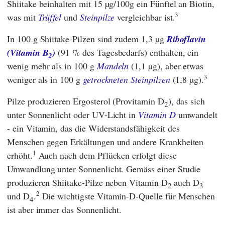
Shiitake beinhalten mit 15 µg/100g ein Fünftel an Biotin,
3
was mit
Trüffel
und
Steinpilze
vergleichbar ist.
In 100 g Shiitake-Pilzen sind zudem 1,3 µg
Riboflavin
(Vitamin B
)
(91 % des Tagesbedarfs) enthalten, ein
2
wenig mehr als in 100 g
Mandeln
(1,1 µg), aber etwas
3
weniger als in 100 g
getrockneten Steinpilzen
(1,8 µg).
Pilze produzieren Ergosterol (Provitamin D
), das sich
2
unter Sonnenlicht oder UV-Licht in
Vitamin D
umwandelt
- ein Vitamin, das die Widerstandsfähigkeit des
Menschen gegen Erkältungen und andere Krankheiten
1
erhöht.
Auch nach dem Pflücken erfolgt diese
Umwandlung unter Sonnenlicht. Gemäss einer Studie
produzieren Shiitake-Pilze neben Vitamin D
auch D
2
3
2
und D
.
Die wichtigste Vitamin-D-Quelle für Menschen
4
ist aber immer das Sonnenlicht.