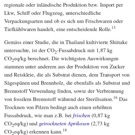
regionale oder inländische Produktion bzw. Import per
Lkw, Schiff oder Flugzeug, unterschiedliche
Verpackungsarten und ob es sich um Frischwaren oder
15
Tiefkühlwaren handelt, eine entscheidende Rolle.
Gemäss einer Studie, die in Thailand kultivierte Shiitake
untersuchte, ist der CO
-Fussabdruck mit 1,87 kg
2
CO
eq/kg berechnet. Die wichtigsten Auswirkungen
2
stammen unter anderem aus der Produktion von Zucker
und Reiskleie, die als Substrat dienen, dem Transport von
Sägespänen und Brennholz, die ebenfalls als Substrat und
Brennstoff Verwendung finden, sowie der Verbrennung
16
von fossilem Brennstoff während der Sterilisation.
Das
Trocknen von Pilzen bedingt auch einen erhöhten
Fussabdruck, wie man z.B. bei
frischen
(0,87 kg
CO
eq/kg) und
getrockneten Aprikosen
(2,73 kg
2
18
CO
eq/kg) erkennen kann.
2