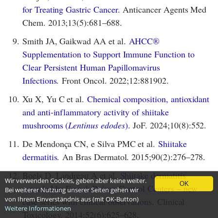
for Treating Gastric Cancer.
Anticancer Agents Med
Chem. 2013;13(5):681–688.
9.
Smith JA, Gaikwad AA et al.
AHCC®
Supplementation to Support Immune Function to
Clear Persistent Human Papillomavirus
Infections.
Front Oncol. 2022;12:881902.
10.
Xu X, Yu C et al.
Chemical composition, antioxidant
and anti-inflammatory activity of shiitake
mushrooms (
Lentinus edodes
).
JoF. 2024;10(8):552.
11.
De Mendonça CN, e Silva PMC et al.
Shiitake
dermatitis.
An Bras Dermatol. 2015;90(2):276–278.
12.
Boels D, Landreau A et al.
Shiitake dermatitis
Wir verwenden Cookies, geben aber keine weiter.
OK
recorded by French Poison Control Centers – new
Bei weiterer Nutzung unserer Seiten gehen wir
von Ihrem Einverständnis aus (mit OK-Button)
case series with clinical observations.
Clinical
Weitere Informationen
Toxicology. 2014;52(6):625–628.