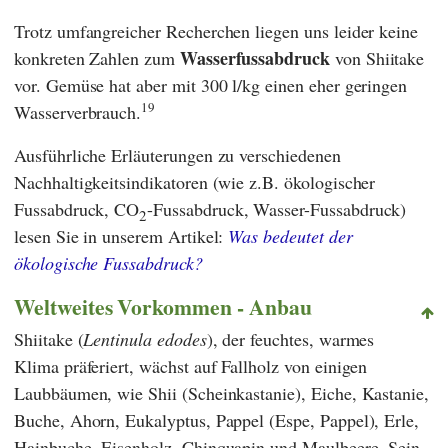
Trotz umfangreicher Recherchen liegen uns leider keine
Wasserfussabdruck
konkreten Zahlen zum
von Shiitake
vor. Gemüse hat aber mit 300 l/kg einen eher geringen
19
Wasserverbrauch.
Ausführliche Erläuterungen zu verschiedenen
Nachhaltigkeitsindikatoren (wie z.B. ökologischer
Fussabdruck, CO
-Fussabdruck, Wasser-Fussabdruck)
2
lesen Sie in unserem Artikel:
Was bedeutet der
ökologische Fussabdruck?
Weltweites Vorkommen - Anbau
Shiitake (
Lentinula edodes
), der feuchtes, warmes
Klima präferiert, wächst auf Fallholz von einigen
Laubbäumen, wie Shii (Scheinkastanie), Eiche, Kastanie,
Buche, Ahorn, Eukalyptus, Pappel (Espe, Pappel), Erle,
Hainbuche, Eisenholz, Chinquapin und Maulbeere. Sein