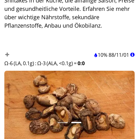
Shiitakes in der Küche, die allfällige Saison, Preise
und gesundheitliche Vorteile. Erfahren Sie mehr
über wichtige Nährstoffe, sekundäre
Pflanzenstoffe, Anbau und Ökobilanz.
10%
88
/
11
/
01
Ω-6 (LA, 0.1g)
:
Ω-3 (ALA, <0.1g)
=
0:0