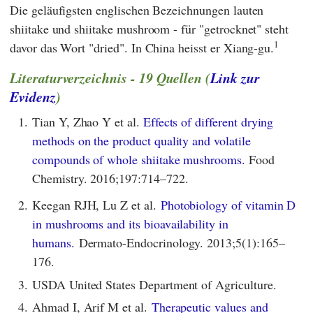
Die geläufigsten englischen Bezeichnungen lauten
shiitake und shiitake mushroom - für "getrocknet" steht
1
davor das Wort "dried". In China heisst er Xiang-gu.
Literaturverzeichnis - 19 Quellen (
Link zur
Evidenz
)
1.
Tian Y, Zhao Y et al.
Effects of different drying
methods on the product quality and volatile
compounds of whole shiitake mushrooms.
Food
Chemistry. 2016;197:714–722.
2.
Keegan RJH, Lu Z et al.
Photobiology of vitamin D
in mushrooms and its bioavailability in
humans.
Dermato-Endocrinology. 2013;5(1):165–
176.
3.
USDA United States Department of Agriculture.
4.
Ahmad I, Arif M et al.
Therapeutic values and