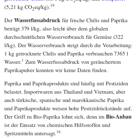
2
19
(5,21 kg CO
eq/kg).
2
Wasserfussabdruck
Der
für frische Chilis und Paprika
beträgt 379 l/kg, also leicht über dem globalen
durchschnittlichen Wasserverbrauch für Gemüse (322
l/kg). Der Wasserverbrauch steigt durch die Verarbeitung:
1 kg getrocknete Chilis und Paprika verbrauchen 7365 l
1
Wasser.
Zum Wasserfussabdruck von geräuchertem
Paprikapulver konnten wir keine Daten finden.
Paprika und Paprikaprodukte sind häufig mit Pestiziden
belastet. Importwaren aus Thailand und Vietnam, aber
auch türkische, spanische und marokkanische Paprika
und Paprikaprodukte weisen hohe Pestizidrückstände auf.
Bio-Anbau
Der Griff zu Bio-Paprika lohnt sich, denn im
ist der Einsatz von chemischen Hilfsstoffen und
16
Spritzmitteln untersagt.