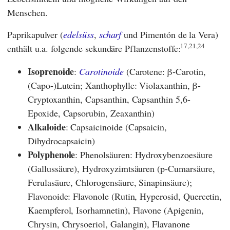
Menschen.
Paprikapulver (
edelsüss
,
scharf
und Pimentón de la Vera)
17,21,24
enthält u.a. folgende sekundäre Pflanzenstoffe:
Isoprenoide
:
Carotinoide
(Carotene: β-Carotin,
(Capo-)Lutein; Xanthophylle: Violaxanthin, β-
Cryptoxanthin, Capsanthin, Capsanthin 5,6-
Epoxide, Capsorubin, Zeaxanthin)
Alkaloide
: Capsaicinoide (Capsaicin,
Dihydrocapsaicin)
Polyphenole
: Phenolsäuren: Hydroxybenzoesäure
(Gallussäure), Hydroxyzimtsäuren (p-Cumarsäure,
Ferulasäure, Chlorogensäure, Sinapinsäure);
Flavonoide: Flavonole (Rutin, Hyperosid, Quercetin,
Kaempferol, Isorhamnetin), Flavone (Apigenin,
Chrysin, Chrysoeriol, Galangin), Flavanone