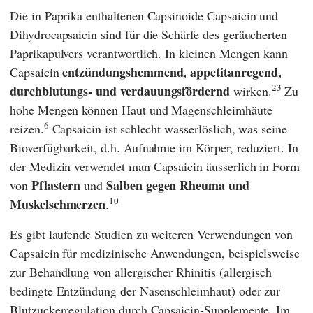
Die in Paprika enthaltenen Capsinoide Capsaicin und
Dihydrocapsaicin sind für die Schärfe des geräucherten
Paprikapulvers verantwortlich. In kleinen Mengen kann
entzündungshemmend, appetitanregend,
Capsaicin
23
durchblutungs- und verdauungsfördernd
wirken.
Zu
hohe Mengen können Haut und Magenschleimhäute
6
reizen.
Capsaicin ist schlecht wasserlöslich, was seine
Bioverfügbarkeit, d.h. Aufnahme im Körper, reduziert. In
der Medizin verwendet man Capsaicin äusserlich in Form
Pflastern
Salben gegen Rheuma und
von
und
10
Muskelschmerzen
.
Es gibt laufende Studien zu weiteren Verwendungen von
Capsaicin für medizinische Anwendungen, beispielsweise
zur Behandlung von allergischer Rhinitis (allergisch
bedingte Entzündung der Nasenschleimhaut) oder zur
Blutzuckerregulation durch Capsaicin-Supplemente. Im