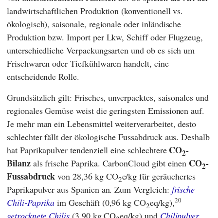
landwirtschaftlichen Produktion (konventionell vs.
ökologisch), saisonale, regionale oder inländische
Produktion bzw. Import per Lkw, Schiff oder Flugzeug,
unterschiedliche Verpackungsarten und ob es sich um
Frischwaren oder Tiefkühlwaren handelt, eine
entscheidende Rolle.
Grundsätzlich gilt: Frisches, unverpacktes, saisonales und
regionales Gemüse weist die geringsten Emissionen auf.
Je mehr man ein Lebensmittel weiterverarbeitet, desto
schlechter fällt der ökologische Fussabdruck aus. Deshalb
CO
-
hat Paprikapulver tendenziell eine schlechtere
2
Bilanz
CO
-
als frische Paprika.
CarbonCloud
gibt einen
2
Fussabdruck
von 28,36 kg CO
e/kg für geräuchertes
2
Paprikapulver aus Spanien an. Zum Vergleich:
frische
20
Chili-Paprika
im Geschäft (0,96 kg CO
eq/kg),
2
getrocknete Chilis
(3,90 kg CO
eq/kg) und
Chilipulver