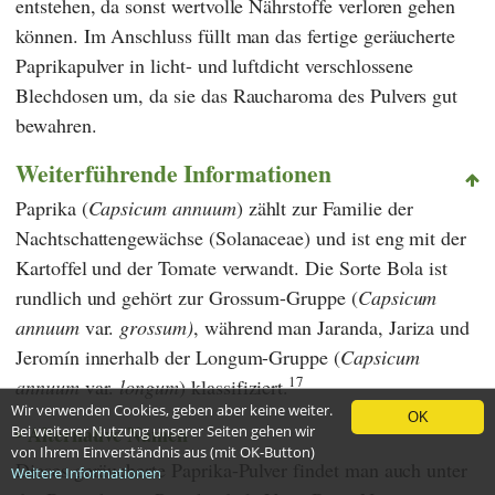
entstehen, da sonst wertvolle Nährstoffe verloren gehen
können. Im Anschluss füllt man das fertige geräucherte
Paprikapulver in licht- und luftdicht verschlossene
Blechdosen um, da sie das Raucharoma des Pulvers gut
bewahren.
Weiterführende Informationen
Paprika (
Capsicum annuum
) zählt zur Familie der
Nachtschattengewächse (Solanaceae)
und ist eng mit der
Kartoffel und der Tomate verwandt. Die Sorte Bola ist
rundlich und gehört zur Grossum-Gruppe (
Capsicum
annuum
var.
grossum)
, während man Jaranda, Jariza und
Jeromín innerhalb der Longum-Gruppe (
Capsicum
17
annuum
var.
longum
)
klassifiziert.
Wir verwenden Cookies, geben aber keine weiter.
OK
Alternative Namen
Bei weiterer Nutzung unserer Seiten gehen wir
von Ihrem Einverständnis aus (mit OK-Button)
Dieses geräucherte Paprika-Pulver findet man auch unter
Weitere Informationen