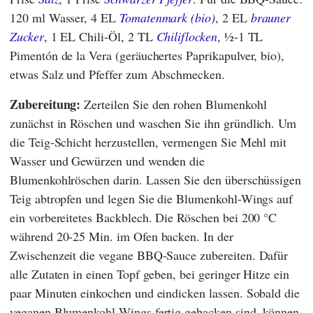
120 ml Wasser, 4 EL
Tomatenmark (bio)
, 2 EL
brauner
Zucker
, 1 EL Chili-Öl, 2 TL
Chiliflocken
, ½-1 TL
Pimentón de la Vera (geräuchertes Paprikapulver, bio),
etwas Salz und Pfeffer zum Abschmecken.
Zubereitung:
Zerteilen Sie den rohen Blumenkohl
zunächst in Röschen und waschen Sie ihn gründlich. Um
die Teig-Schicht herzustellen, vermengen Sie Mehl mit
Wasser und Gewürzen und wenden die
Blumenkohlröschen darin. Lassen Sie den überschüssigen
Teig abtropfen und legen Sie die Blumenkohl-Wings auf
ein vorbereitetes Backblech. Die Röschen bei 200 °C
während 20-25 Min. im Ofen backen. In der
Zwischenzeit die vegane BBQ-Sauce zubereiten. Dafür
alle Zutaten in einen Topf geben, bei geringer Hitze ein
paar Minuten einkochen und eindicken lassen. Sobald die
veganen Blumenkohl-Wings fertig gebacken sind, können