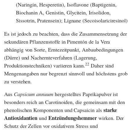
(Naringin, Hesperetin), Isoflavone (Baptigenin,
Biochanin A, Genistin, Glycitein, Irisolidon,
Sissotrin, Pratensein); Lignane (Secoisolariciresinol)
Es ist jedoch zu beachten, dass die Zusammensetzung der
sekundären Pflanzenstoffe in Pimentón de la Vera
abhängig von Sorte, Erntezeitpunkt, Anbaubedingungen
(Dürre) und Nachernteverfahren (Lagerung,
22
Produktionstechniken) variieren kann.
Daher sind
Mengenangaben nur begrenzt sinnvoll und höchstens grob
zu verstehen.
Aus
Capsicum annuum
hergestelltes Paprikapulver ist
besonders reich an Carotinoiden, die gemeinsam mit den
starke
phenolischen Komponenten und Capsaicin als
Antioxidantien
Entzündungshemmer
und
wirken. Der
Schutz der Zellen vor oxidativem Stress und