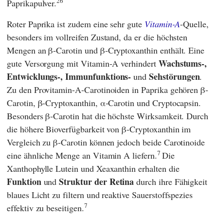
26
Paprikapulver.
Roter Paprika ist zudem eine sehr gute
Vitamin-A
-Quelle,
besonders im vollreifen Zustand, da er die höchsten
Mengen an β-Carotin und β-Cryptoxanthin enthält. Eine
Wachstums-,
gute Versorgung mit Vitamin-A verhindert
Entwicklungs-, Immunfunktions-
Sehstörungen
und
.
Zu den Provitamin-A-Carotinoiden in Paprika gehören β-
Carotin, β-Cryptoxanthin, α-Carotin und Cryptocapsin.
Besonders β-Carotin hat die höchste Wirksamkeit. Durch
die höhere Bioverfügbarkeit von β-Cryptoxanthin im
Vergleich zu β-Carotin können jedoch beide Carotinoide
7
eine ähnliche Menge an Vitamin A liefern.
Die
Xanthophylle Lutein und Xeaxanthin erhalten die
Funktion
Struktur der Retina
und
durch ihre Fähigkeit
blaues Licht zu filtern und reaktive Sauerstoffspezies
7
effektiv zu beseitigen.