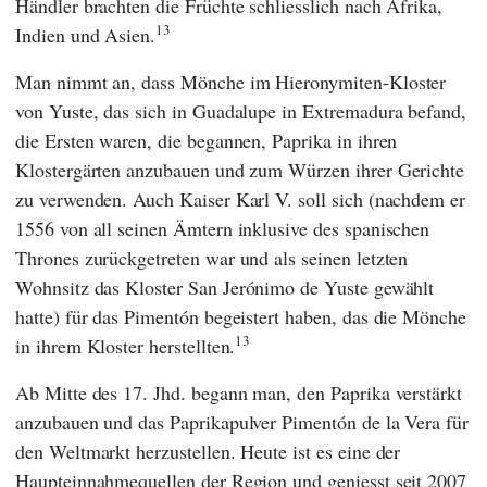
Händler brachten die Früchte schliesslich nach Afrika,
13
Indien und Asien.
Man nimmt an, dass
Mönche im
Hieronymiten-Kloster
von Yuste
, das sich in Guadalupe in Extremadura befand,
die Ersten waren, die begannen, Paprika in ihren
Klostergärten anzubauen und zum Würzen ihrer Gerichte
zu verwenden. Auch
Kaiser Karl V.
soll sich (nachdem er
1556 von all seinen Ämtern inklusive des spanischen
Thrones zurückgetreten war und als seinen letzten
Wohnsitz das
Kloster San Jerónimo de Yuste
gewählt
hatte) für das Pimentón begeistert haben, das die Mönche
13
in ihrem Kloster herstellten.
Ab Mitte des 17. Jhd. begann man, den Paprika verstärkt
anzubauen und das Paprikapulver Pimentón de la Vera für
den Weltmarkt herzustellen. Heute ist es eine der
Haupteinnahmequellen der Region und geniesst seit 2007