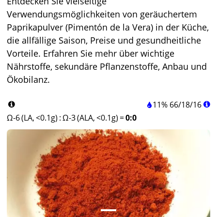
Entdecken Sie vielseitige
Verwendungsmöglichkeiten von geräuchertem
Paprikapulver (Pimentón de la Vera) in der Küche,
die allfällige Saison, Preise und gesundheitliche
Vorteile. Erfahren Sie mehr über wichtige
Nährstoffe, sekundäre Pflanzenstoffe, Anbau und
Ökobilanz.
11%
66
/
18
/
16
Ω-6 (LA, <0.1g)
:
Ω-3 (ALA, <0.1g)
=
0:0