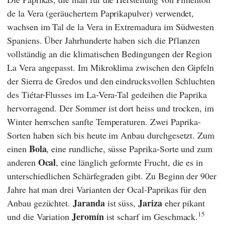
de la Vera (geräuchertem Paprikapulver) verwendet,
wachsen im Tal de la Vera in Extremadura im Südwesten
Spaniens. Über Jahrhunderte haben sich die Pflanzen
vollständig an die klimatischen Bedingungen der Region
La Vera angepasst. Im Mikroklima zwischen den Gipfeln
der Sierra de Gredos und den eindrucksvollen Schluchten
des Tiétar-Flusses im La-Vera-Tal gedeihen die Paprika
hervorragend. Der Sommer ist dort heiss und trocken, im
Winter herrschen sanfte Temperaturen. Zwei Paprika-
Sorten haben sich bis heute im Anbau durchgesetzt. Zum
Bola
einen
, eine rundliche, süsse Paprika-Sorte und zum
Ocal
anderen
, eine länglich geformte Frucht, die es in
unterschiedlichen Schärfegraden gibt. Zu Beginn der 90er
Jahre hat man drei Varianten der Ocal-Paprikas für den
Jaranda
Jariza
Anbau gezüchtet.
ist süss,
eher pikant
15
Jeromín
und die Variation
ist scharf im Geschmack.