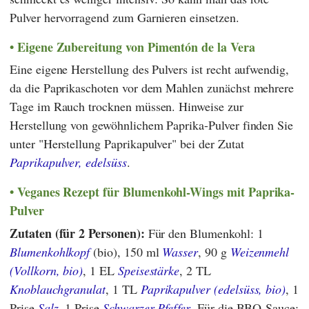
Pulver hervorragend zum Garnieren einsetzen.
Eigene Zubereitung von Pimentón de la Vera
Eine eigene Herstellung des Pulvers ist recht aufwendig,
da die Paprikaschoten vor dem Mahlen zunächst mehrere
Tage im Rauch trocknen müssen. Hinweise zur
Herstellung von gewöhnlichem Paprika-Pulver finden Sie
unter "Herstellung Paprikapulver" bei der Zutat
Paprikapulver, edelsüss
.
Veganes Rezept für Blumenkohl-Wings mit Paprika-
Pulver
Zutaten (für 2 Personen):
Für den Blumenkohl: 1
Blumenkohlkopf
(bio), 150 ml
Wasser
, 90 g
Weizenmehl
(Vollkorn, bio)
, 1 EL
Speisestärke
, 2 TL
Knoblauchgranulat
, 1 TL
Paprikapulver (edelsüss, bio)
, 1
Prise
Salz
, 1 Prise
Schwarzer Pfeffer
. Für die BBQ-Sauce: