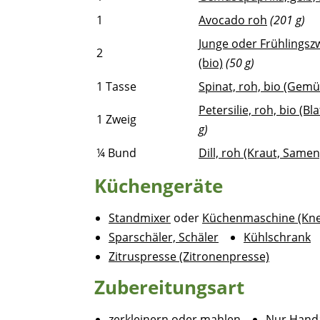
1
Avocado roh
(201 g)
Junge oder Frühlingsz
2
(bio)
(50 g)
1
Tasse
Spinat, roh, bio (Gemü
Petersilie, roh, bio (Bla
1
Zweig
g)
¼
Bund
Dill, roh (Kraut, Samen
Küchengeräte
Standmixer
oder
Küchenmaschine (Knet
Sparschäler, Schäler
Kühlschrank
Zitruspresse (Zitronenpresse)
Zubereitungsart
zerkleinern oder mahlen
Nur Handa