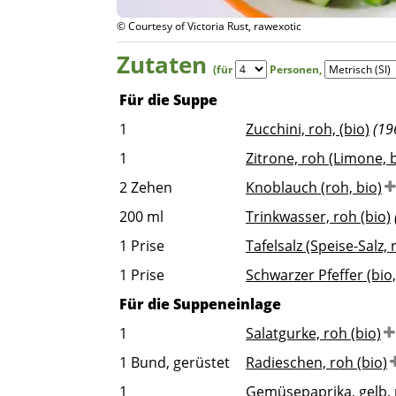
© Courtesy of Victoria Rust, rawexotic
Zutaten
(für
Personen
,
Für die Suppe
1
Zucchini, roh, (bio)
(19
1
Zitrone, roh (Limone, b
2
Zehen
Knoblauch (roh, bio)
200
ml
Trinkwasser, roh (bio)
1
Prise
Tafelsalz (Speise-Salz, 
1
Prise
Schwarzer Pfeffer (bio,
Für die Suppeneinlage
1
Salatgurke, roh (bio)
1
Bund, gerüstet
Radieschen, roh (bio)
1
Gemüsepaprika, gelb, 