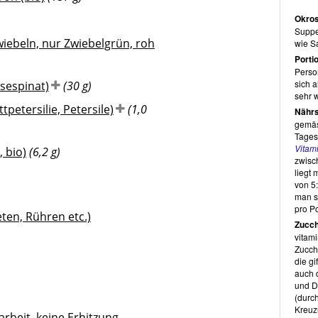
Okro
Gesa
Suppe
wiebeln, nur Zwiebelgrün, roh
wie Sa
Rawex
Porti
enthäl
Perso
Rezep
sich a
sespinat)
(30 g)
russi
sehr w
herkö
ttpetersilie, Petersile)
(1,0
Nährst
Zuges
gemäs
auch 
Tages
bis a
Vitam
, bio)
(6,2 g)
Dattel
zwis
Lebens
liegt
Handv
von 5
andere
man s
genom
pro Po
norma
en, Rühren etc.)
Zucch
da si
Phasin
vitami
Sojae
Zucch
ledig
die gi
Cash
auch 
sind,
und D
einfa
(durc
zuzub
Kreuz
rbeit, keine Erhitzung