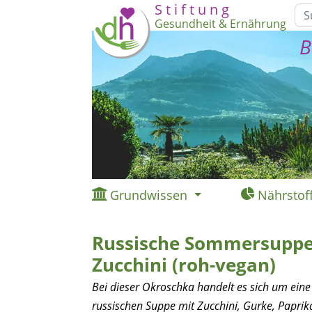
S t i f t u n g
Gesundheit & Ernährung
B
Grundwissen
Nährstof
Russische Sommersuppe
Zucchini (roh-vegan)
Bei dieser Okroschka handelt es sich um eine
russischen Suppe mit Zucchini, Gurke, Paprik