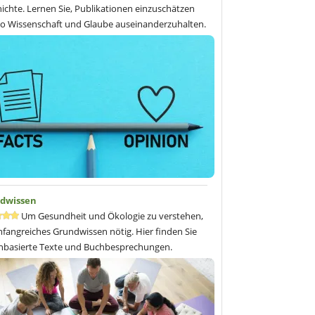
amen Ingwer und Kurkuma.
ichte. Lernen Sie, Publikationen einzuschätzen
ess:
o Wissenschaft und Glaube auseinanderzuhalten.
pargel Avocado Rucola Salat
ist eines der zwei
e, das noch nicht in anderen Kapiteln erwähnt ist.
Besprechung vom 19. Juni 2019, von Dr. med. vet. Inke
enborn
dwissen
Um Gesundheit und Ökologie zu verstehen,
mfangreiches Grundwissen nötig. Hier finden Sie
nbasierte Texte und Buchbesprechungen.