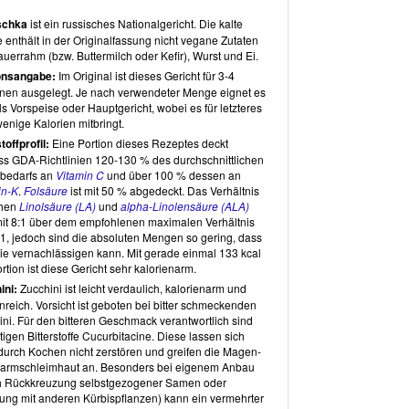
Artikel sind nicht berücksichtigt.
schka
ist ein russisches Nationalgericht. Die kalte
mteindruck
 enthält in der Originalfassung nicht vegane Zutaten
uerrahm (bzw. Buttermilch oder Kefir), Wurst und Ei.
otic – Rohkost macht natürlich sexy
von
Victoria Rust
onsangabe:
Im Original ist dieses Gericht für 3-4
t eine gute Auswahl an zum Teil sehr kreativen
nen ausgelegt. Je nach verwendeter Menge eignet es
ten. Die Rezepte sind zumeist deutschen, teilweise
ls Vorspeise oder Hauptgericht, wobei es für letzteres
schen Ursprungs und entweder roh-vegane Varianten
enige Kalorien mitbringt.
mmlicher Rezepte oder neuartige Kreationen.
offprofil:
Eine Portion dieses Rezeptes deckt
etzte Öle kommen lediglich in zwei Rezepten und dort
s GDA-Richtlinien 120-130 % des durchschnittlichen
nur in geringen Mengen vor. Süssungsmittel kommen
bedarfs an
Vitamin C
und über 100 % dessen an
uf 3 Ausnahmen lediglich in Form von getrockneten
in-K
.
Folsäure
ist mit 50 % abgedeckt. Das Verhältnis
n zum Einsatz. Die Bloggerin setzt bewusst auf frische
chen
Linolsäure (LA)
und
alpha-Linolensäure (ALA)
mittel, so verwendet sie auch lediglich in einer
 mit 8:1 über dem empfohlenen maximalen Verhältnis
oll Rezepten
Sojasauce (Tamari)
,
Mandelmus
oder
:1, jedoch sind die absoluten Mengen so gering, dass
 fertige Zutaten. Tamari Sojasauce ist streng
ie vernachlässigen kann. Mit gerade einmal 133 kcal
men auch nicht wirklich roh, da man die Sojabohnen
rtion ist diese Gericht sehr kalorienarm.
lerweise während des Herstellungsprozesses erhitzt,
ini:
Zucchini ist leicht verdaulich, kalorienarm und
e das für den Menschen schädliche Glykoprotein
 enthalten. Somit sind selbst unpasteurisierte
nreich. Vorsicht ist geboten bei bitter schmeckenden
rzeugnisse keine eigentliche Rohkost mehr, sondern
ini. Für den bitteren Geschmack verantwortlich sind
lich durch die Fermentation "wiederbelebte" Kochkost.
ftigen Bitterstoffe Cucurbitacine. Diese lassen sich
ewkerne
durch Kochen nicht zerstören und greifen die Magen-
, die im Grunde auch selten tatsächlich roh
 kommen nur selten zum Einsatz. Die Rezepte sind alle
armschleimhaut an. Besonders bei eigenem Anbau
ch und dank fehlender Dörrzeiten, auch schnell
h Rückkreuzung selbstgezogener Samen oder
ereiten. Zusätzliche Hinweise zu Zubereitungszeiten
ung mit anderen Kürbispflanzen) kann ein vermehrter