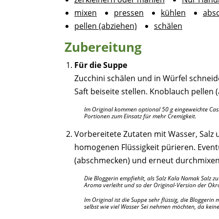
mixen
pressen
kühlen
abs
pellen (abziehen)
schälen
Zubereitung
Für die Suppe
Zucchini schälen und in Würfel schnei
Saft beiseite stellen. Knoblauch pellen 
Im Original kommen optional 50 g eingeweichte Cas
Portionen zum Einsatz für mehr Cremigkeit.
Vorbereitete Zutaten mit Wasser, Salz u
homogenen Flüssigkeit pürieren. Even
(abschmecken) und erneut durchmixen
Die Bloggerin empfiehlt, als Salz Kala Namak Salz z
Aroma verleiht und so der Original-Version der Ok
Im Original ist die Suppe sehr flüssig, die Bloggerin 
selbst wie viel Wasser Sei nehmen möchten, da kein