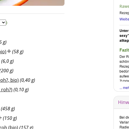
Rawe
© Courtesy of Victoria Rust, rawexoti
Rezep
Weite
)
Unter
sexy"
allta
6 g)
Fazit
io)
(58 g)
Der R
(6,0 g)
schön
Rezept
(200 g)
bedür
aufwe
roh?, bio)
(0,40 g)
Zutat
zuges
... me
 roh?)
(0,10 g)
Es is
nur g
allta
Hinw
(458 g)
Bei d
(150 g)
Die B
Varia
verö
roh (bio)
(157 g)
Radie
der 