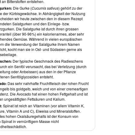
or allem eine Portionsangabe wären hilfreich.
 an Bitterstoffen entstehen.
dungen sind zu vielen, wenn auch nicht allen
gurken:
Die Gurke (
Cucumis sativus
) gehört zu der
ten vorhanden.
ie der Kürbisgewächse. In Abhängigkeit der Nutzung
samt eine schöne Zusammenstellung alltagstauglicher
scheiden wir heute zwischen den in diesem Rezept
esunder roh-veganer Rezepte. Sie finden die Rezepte
ndeten Salatgurken und den Einlege- bzw.
rawexotic.com.
zgurken. Die Salatgurke ist durch ihren grossen
ranteil (über 90-96%) ein kalorienarmes, aber sehr
 die Bloggerin
schendes Gemüse. Während in vielen europäischen
us Sibirien stammende
Victoria Rust
kam im Jahre
rn die Verwendung der Salatgurke ihrem Namen
nach Deutschland, bevor sie 2017 nach Portugal
icht, kocht man sie in Ost- und Südasien gerne als
delte. Nach ihrem Studium zur Diplom-Ökonomin und
ebeilage.
dung zur Fitnesstrainerin befasste sie sich
schen:
Der typische Geschmack des Radieschens
mend mit dem Thema Ernährung. Mittlerweile ist sie
urch ein Senföl verursacht, das bei Verletzung (durch
rtifizierter integrativer Nutrition Health Coach tätig und
eitung oder Anbeissen) aus den in der Pflanze
ibt auf ihrem Blog
Rawexotic.com
.
ltenen Senfölglycosiden entsteht.
t
ado:
Das sehr nahrhafte Fruchtfleisch der rohen Frucht
rüngelb bis goldgelb, weich und von einer cremeartigen
log
Rawexotic
von
Victoria Rust
besteht aus 5
stenz. Die Avocado hat einen hohen Fettgehalt und ist
bereichen:
 an ungesättigten Fettsäuren und Kalium.
Ernährungs-Basics
t:
Spinat ist reich an Vitaminen (vor allem Vitamin K,
Rezepte
re, Vitamin A und C), Eiweiss und Mineralstoffen.
Schönheit
 des hohen Oxalsäuregehalts ist der Konsum von
 Spinat in vernünftigem Masse nicht
Roh auf Reisen
dheitsschädlich.
Inspiration