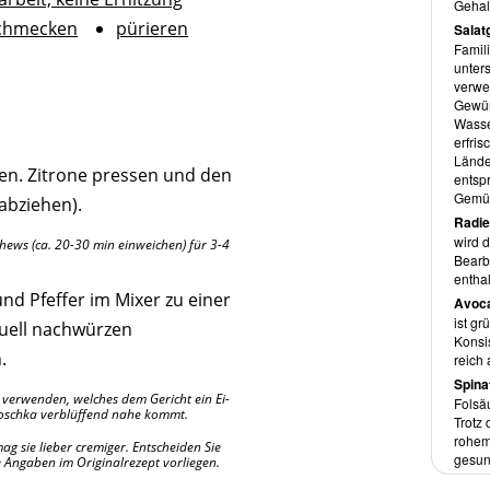
und v
Gehalt
Abbil
chmecken
pürieren
Salat
Rezep
Famil
Insge
unter
und g
verwe
unter
Gewür
Wasse
Über
erfri
Die a
Lände
den. Zitrone pressen und den
2000 
entspr
umsie
Gemüs
(abziehen).
Ausbil
Radie
zuneh
wird d
hews (ca. 20-30 min einweichen) für 3-4
als ze
Bearb
schre
entha
nd Pfeffer im Mixer zu einer
Inhal
Avoc
ist g
Der B
tuell nachwürzen
Konsi
Haupt
.
reich
Spina
u verwenden, welches dem Gericht ein Ei-
Folsäu
roschka verblüffend nahe kommt.
Trotz
rohem
mag sie lieber cremiger. Entscheiden Sie
gesun
e Angaben im Originalrezept vorliegen.