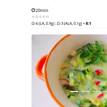
20min
Ω-6 (LA, 0.9g)
:
Ω-3 (ALA, 0.1g)
=
8:1