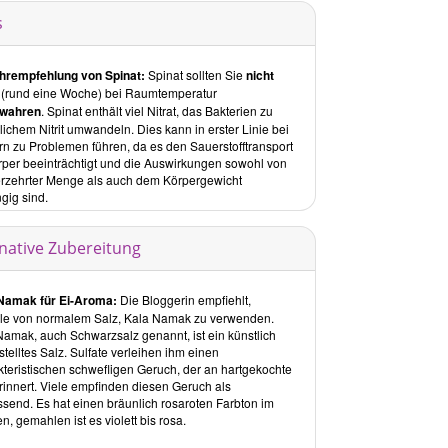
schnitt Rezepte sind die Rezepte in insgesamt 9
s
l untergliedert:
Getränke
hrempfehlung von Spinat:
Spinat sollten Sie
nicht
Smoothies
(rund eine Woche) bei Raumtemperatur
Salate
ewahren
. Spinat enthält viel Nitrat, das Bakterien zu
ichem Nitrit umwandeln. Dies kann in erster Linie bei
Suppen
rn zu Problemen führen, da es den Sauerstofftransport
Herzhaftes
rper beeinträchtigt und die Auswirkungen sowohl von
Dips und Saucen
erzehrter Menge als auch dem Körpergewicht
gig sind.
Desserts
Detox
Fitness
rnative Zubereitung
pte
Namak für Ei-Aroma:
Die Bloggerin empfiehlt,
änke:
lle von normalem Salz, Kala Namak zu verwenden.
inden Sie vier raffinierte Getränke, wie die
Roh-vegane
Namak, auch Schwarzsalz genannt, ist ein künstlich
enkernmilch
.
telltes Salz. Sulfate verleihen ihm einen
kteristischen schwefligen Geruch, der an hartgekochte
thies:
rinnert. Viele empfinden diesen Geruch als
reativen Smoothie-Rezepte haben teilweise Dessert-
ssend. Es hat einen bräunlich rosaroten Farbton im
kter, wie der
, gemahlen ist es violett bis rosa.
After Eight Smoothie
.