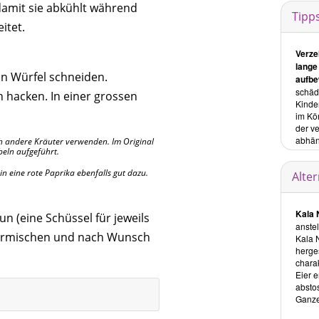
damit sie abkühlt während
Im Ab
Tipp
Kapite
itet.
Verze
lange
in Würfel schneiden.
aufb
schädl
n hacken. In einer grossen
Kinde
im Kö
der v
abhän
ch andere Kräuter verwenden. Im Original
eln aufgeführt.
n eine rote Paprika ebenfalls gut dazu.
Alte
Reze
Kala 
tun (eine Schüssel für jeweils
Getr
anste
 vermischen und nach Wunsch
Hier f
Kala 
Melon
herges
chara
Smoo
Eier e
Die k
absto
Chara
Ganzen