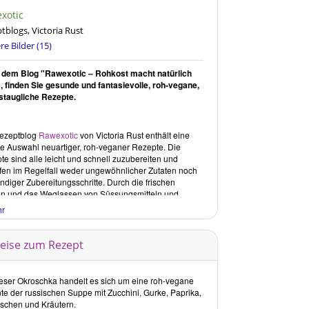
xotic
c
© Courtesy of Vict
tblogs, Victoria Rust
re Bilder (15)
 dem Blog "Rawexotic – Rohkost macht natürlich
, finden Sie gesunde und fantasievolle, roh-vegane,
gstaugliche Rezepte.
ezeptblog
Rawexotic
von
Victoria Rust
enthält eine
e Auswahl neuartiger, roh-veganer Rezepte. Die
e sind alle leicht und schnell zuzubereiten und
fen im Regelfall weder ungewöhnlicher Zutaten noch
ndiger Zubereitungsschritte. Durch die frischen
en und das Weglassen von Süssungsmitteln und
etzten Ölen, sind die Rezepte überwiegend gesund.
hr
t somit eine gelungene Zusammenstellung von nicht
esunden sondern auch andersartigen und dabei
gstauglichen roh-veganen Rezepten.
eise zum Rezept
Kritische Rezensionen
ieser Okroschka handelt es sich um eine roh-vegane
logrezension bezieht sich ausschliesslich auf im Blog
nte der russischen Suppe mit Zucchini, Gurke, Paprika,
ffentlichte Rezepte, die zum Zeitpunkt der Erstellung
schen und Kräutern.
Rezension veröffentlicht waren. Im Blog erschienene