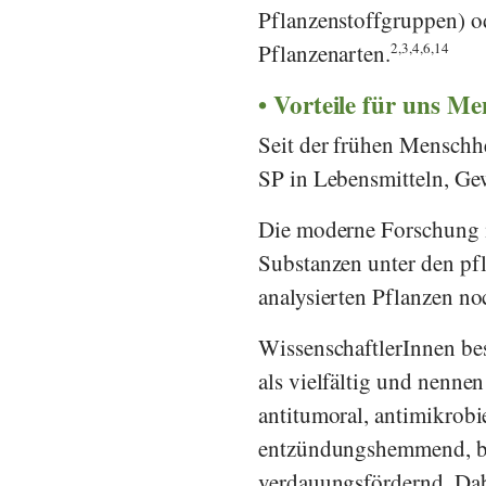
Pflanzenstoffgruppen) od
Pflanzenarten.
2,3,4,6,14
Vorteile für uns M
Seit der frühen Menschh
SP in Lebensmitteln, Gew
Die moderne Forschung id
Substanzen unter den pf
analysierten Pflanzen noc
WissenschaftlerInnen be
als vielfältig und nenne
antitumoral, antimikrobi
entzündungshemmend, bl
verdauungsfördernd. Dab