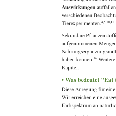
Auswirkungen
auffalle
verschiedenen Beobacht
Tierexperimenten.
4,5,10,11
Sekundäre Pflanzenstoff
aufgenommenen Mengen. 
Nahrungsergänzungsmitte
haben können.
16
Weitere 
Kapitel.
Was bedeutet "Eat
Diese Anregung für eine
Wir erreichen eine ausg
Farbspektrum an natürlic