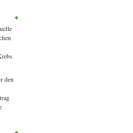
uelle
schen
t
Krebs
ur den
trag
e