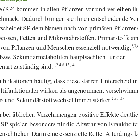
e (SP) kommen in allen Pflanzen vor und verleihen i
chmack. Dadurch bringen sie ihnen entscheidende Vor
scheidet SP dem Namen nach von primären Pflanzens
issen, Fetten und Mikronährstoffen. Primärstoffe sin
 von Pflanzen und Menschen essenziell notwendig,
2,3,
bzw. Sekundärmetaboliten hauptsächlich für den
enart zuständig sind.
1,2,4,6,13,14
blikationen häufig, dass diese starren Unterscheidu
multifunktionaler wirken als angenommen, verschwimm
- und Sekundärstoffwechsel immer stärker.
2,3,4,14
 bei üblichen Verzehrmengen positive Effekte deutli
 SP spielen besonders für die Abwehr von Krankheit
nschlichen Darm eine essenzielle Rolle. Allerdings 