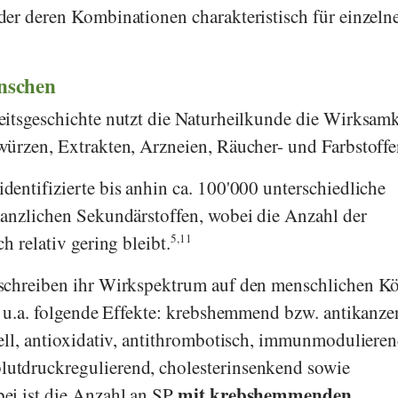
er deren Kombinationen charakteristisch für einzeln
enschen
eitsgeschichte nutzt die Naturheilkunde die Wirksamk
ürzen, Extrakten, Arzneien, Räucher- und Farbstoffe
entifizierte bis anhin ca. 100'000 unterschiedliche
lanzlichen Sekundärstoffen, wobei die Anzahl der
h relativ gering bleibt.
5,11
schreiben ihr Wirkspektrum auf den menschlichen K
n u.a. folgende Effekte: krebshemmend bzw. antikanze
ell, antioxidativ, antithrombotisch, immunmodulieren
utdruckregulierend, cholesterinsenkend sowie
mit krebshemmenden
ei ist die Anzahl an SP