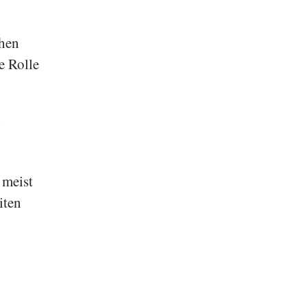
chen
e Rolle
n
 meist
iten