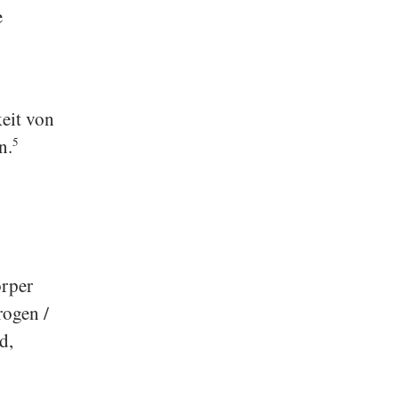
e
eit von
n.
5
örper
rogen /
d,