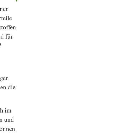
hnen
teile
toffen
d für
4
ngen
en die
ch im
en und
können