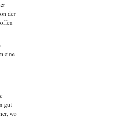
der
von der
offen
n
m eine
he
n gut
her, wo