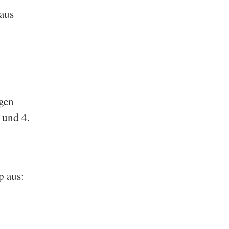
 aus
lgen
 und 4.
p aus: