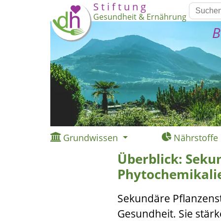
S t i f t u n g
Gesundheit & Ernährung
B
Grundwissen
Nährstoffe
Überblick: Sekun
Phytochemikali
Sekundäre Pflanzensto
Gesundheit. Sie stä