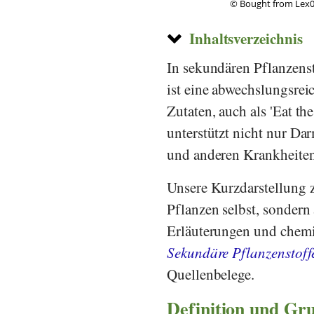
© Bought from Lex0
Inhaltsverzeichnis
In sekundären Pflanzensto
ist eine abwechslungsrei
Zutaten, auch als 'Eat t
unterstützt nicht nur D
und anderen Krankheiten
Unsere Kurzdarstellung z
Pflanzen selbst, sonder
Erläuterungen und chemi
Sekundäre Pflanzenstoff
Quellenbelege.
Definition und Gr