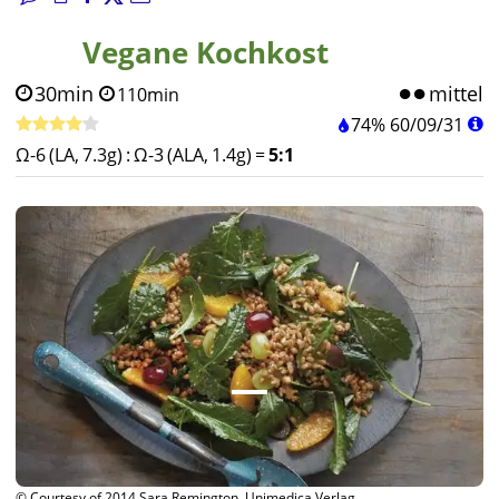
Vegane Kochkost
30min
mittel
110min
74%
60
/
09
/
31
Ω-6 (LA, 7.3g)
:
Ω-3 (ALA, 1.4g)
=
5:1
© Courtesy of 2014 Sara Remington, Unimedica Verlag