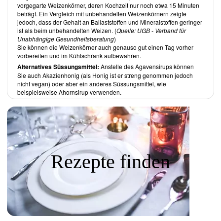
vorgegarte Weizenkörner, deren Kochzeit nur noch etwa 15 Minuten
Dieses Kapitel beinhaltet zum Grossteil Abwandlungen klassischer
beträgt. Ein Vergleich mit unbehandelten Weizenkörnern zeigte
Hauptgerichte, wie man bei der
Sommer-Pesto-Pizza
, der
Vier-
jedoch, dass der Gehalt an Ballaststoffen und Mineralstoffen geringer
Bohnen-Süsskartoffel-Chili mit Maisbrot aus der Pfanne
und
ist als beim unbehandelten Weizen. (
Quelle: UGB - Verband für
Gebackenen Falafel in Pitabrot mit griechischem Salat und
Unabhängige Gesundheitsberatung
)
Cashewsoße
erkennen kann. Die Rezepte sind jedoch durch ihre
Sie können die Weizenkörner auch genauso gut einen Tag vorher
kreative Abwandlung keineswegs gewöhnlich, sondern heben sich
vorbereiten und im Kühlschrank aufbewahren.
von den üblichen veganen Rezepten erfrischend ab.
Alternatives Süssungsmittel:
Anstelle des Agavensirups können
Sie auch Akazienhonig (als Honig ist er streng genommen jedoch
Beilagen
nicht vegan) oder aber ein anderes Süssungsmittel, wie
Die aufgeführten Gerichte reichen von eher klassisch, wie
Ländlicher
beispielsweise Ahornsirup verwenden.
Kartoffelstanz mit Pilzsoße
bis hin zu kreativen Rezepten, wie die
Miso-geröstete Aubergine
.
Desserts
Aufgeführt sind sowohl Backwaren, wie die
Mandel-Rosinen-Biscotti
mit Ingwer und Melasse
als auch fruchtigere Desserts wie
Ofengeschmorte Birnen mit Granatapfelsirup
. Auch fehlt es nicht an
Rezepte finden
Eiscremes und Sorbets, wie das
Pfirsich-Basilikum-Limette-Sorbet
zeigt.
Das Buch schliesst mit einem
Rezeptregister
ab.
Gesamteindruck
Myra und Marea Goodman
haben mit
Straight From The Earth
(Direkt
von der Erde) eine bunte Zusammenstellung zumeist fantasievoller
andersartiger veganer Rezepte hervorgebracht. In den Rezepten