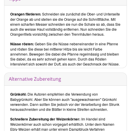
auch süsse Speisen. Die Auswahl reicht vom
Johannisbeer-
Knuspermüsli mit Pecanüssen und Kürbiskernen
über die herzhafte
Knusprige Kartoffel-Tempeh-Pfanne
Orangen filetieren:
Schneiden sie zunächst die Ober- und Unterseite
bis hin zum
Drei-Beeren-
Smoothie
.
der Orange ab und stellen sie die Orange auf die Schnittfläche. Mit
einem scharfen Messer schneiden sie nun die Schale so ab, dass Sie
Salate
auch die weisse Haut vollständig entfernen. Nun schneiden Sie die
Orangenfilets vorsichtig zwischen den Trennhäuten heraus.
Die Auswahl an Salaten veranschaulicht die grosse Bandbreite an
Möglichkeiten, die einem hier zur Verfügung steht. Der
Salat aus
Nüsse rösten:
Geben Sie die Nüsse nebeneinander in eine Pfanne
gegrillten Palmherzen mit Grapefruit und Avocado
, der
Kresse-
und rösten Sie diese bei mittlerer Hitze bis sie leicht Farbe
Endivien-Salat mit Kakifrüchten und Haselnüssen
und der
annehmen. Bewegen Sie dabei die Pfanne regelmässig und bleiben
Weizenkornsalat mit Baby-Grünkohl, Trauben und Orangen
sind nur
Sie dabei, da es sehr schnell gehen kann. Durch das Rösten
einige Beispiele der bunten Auswahl an Rezepten.
intensiviert sich sowohl der Duft, als auch der Geschmack der Nüsse.
Suppen
Die vorgestellten Suppen sind klassisch, wie die
einfache
Alternative Zubereitung
Gemüsesuppe
, teils aufwendiger aufgrund vieler Zutaten, wie
Grandma´s Grüne Suppe
oder exotisch, wie die
Thailändische
Kokossuppe
.
Grünkohl:
Die Autoren empfehlen die Verwendung von
Babygrünkohl. Aber Sie können auch "ausgewachsenen" Grünkohl
Vorspeisen
verwenden. Dann sollten Sie jedoch vor der Verarbeitung den Strunk
Die Gerichte reichen von Snacks, wie
Kokos-Curry-Cashewkerne
herausschneiden und die Blätter in kleine Streifen schneiden.
über klassische Dips, wie der
Dreifarbige Hummus mit Knoblauch-
Vollkorn-Pitachips
bis hin zu ausgefallenen Rezepten wie den
Schnellere Zubereitung der Weizenkörner:
Im Handel sind
Shiitake-, Wasserkastanien-und Tofu-Salatwraps
.
Weizenkörner auch schon vorgegart erhältlich. Unter dem Namen
Ebly-Weizen erhält man unter einem Dampfdruck-Verfahren
Hauptspeisen