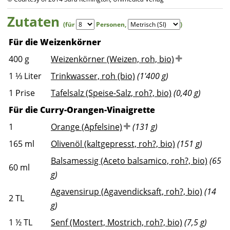
Zutaten
(für
Personen
,
)
Für die Weizenkörner
400
g
Weizenkörner (Weizen, roh, bio)
1 ⅓
Liter
Trinkwasser, roh (bio)
(1'400 g)
1
Prise
Tafelsalz (Speise-Salz, roh?, bio)
(0,40 g)
Für die Curry-Orangen-Vinaigrette
1
Orange (Apfelsine)
(131 g)
165
ml
Olivenöl (kaltgepresst, roh?, bio)
(151 g)
Balsamessig (Aceto balsamico, roh?, bio)
(65
60
ml
g)
Agavensirup (Agavendicksaft, roh?, bio)
(14
2
TL
g)
1 ½
TL
Senf (Mostert, Mostrich, roh?, bio)
(7,5 g)