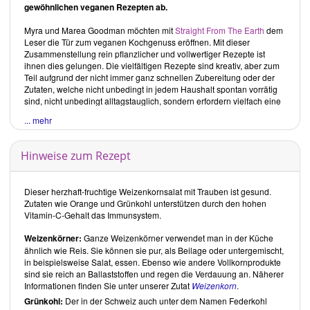
gewöhnlichen veganen Rezepten ab.
Myra und Marea Goodman
möchten mit
Straight From The Earth
dem
Leser die Tür zum veganen Kochgenuss eröffnen. Mit dieser
Zusammenstellung rein pflanzlicher und vollwertiger Rezepte ist
ihnen dies gelungen. Die vielfältigen Rezepte sind kreativ, aber zum
Teil aufgrund der nicht immer ganz schnellen Zubereitung oder der
Zutaten, welche nicht unbedingt in jedem Haushalt spontan vorrätig
sind, nicht unbedingt alltagstauglich, sondern erfordern vielfach eine
gewisse Planung.
... mehr
Über die Autorinnen
Myra Goodman
gründete 1984 gemeinsam mit ihrem Mann die
Hinweise zum Rezept
Earthbound Farm
, die sich zu einem der grössten Bioerzeuger
Nordamerikas entwickelt hat. Dort wuchs auch ihre Tochter
Marea
Goodman
auf, die so von klein auf lernte, mit frischen biologischen
Dieser herzhaft-fruchtige Weizenkornsalat mit Trauben ist gesund.
Zutaten zu kochen. Seit Jahren ernähren sich die in Kalifornien
Zutaten wie Orange und Grünkohl unterstützen durch den hohen
lebenden Autorinnen bewusst gesund, wenn auch nicht rein vegan.
Vitamin-C-Gehalt das Immunsystem.
Das Schreiben dieses Kochbuches hat sie jedoch selbst mehr und
mehr von der rein veganen Küche überzeugt und ihnen gezeigt, dass
Weizenkörner:
Ganze Weizenkörner verwendet man in der Küche
Milch-und Fleischprodukte durch die Auswahl richtiger Zutaten für ein
ähnlich wie Reis. Sie können sie pur, als Beilage oder untergemischt,
gelungenes Essen nicht nötig sind.
in beispielsweise Salat, essen. Ebenso wie andere Vollkornprodukte
Inhalt des Buches
sind sie reich an Ballaststoffen und regen die Verdauung an. Näherer
Informationen finden Sie unter unserer Zutat
Weizenkorn
.
Das Buch beinhaltet Kapitel mit Rezepten von Frühstück bis Desserts,
Grünkohl:
Der in der Schweiz auch unter dem Namen Federkohl
wobei ausschliesslich pflanzliche Produkte und Vollkorngetreide zum