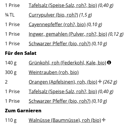
1
Prise
Tafelsalz (Speise-Salz, roh?, bio)
(0,40 g)
¾
TL
Currypulver (bio, roh?)
(1,5 g)
1
Prise
Cayennepfeffer (roh?, bio)
(0,10 g)
1
Prise
Ingwer, gemahlen (Pulver, roh?, bio)
(0,12 g)
1
Prise
Schwarzer Pfeffer (bio, roh?)
(0,10 g)
Für den Salat
140
g
Grünkohl, roh (Federkohl, Kale, bio)
300
g
Weintrauben (roh, bio)
2
Orangen (Apfelsinen), roh, (bio)
(262 g)
1
Prise
Tafelsalz (Speise-Salz, roh?, bio)
(0,40 g)
1
Prise
Schwarzer Pfeffer (bio, roh?)
(0,10 g)
Zum Garnieren
110
g
Walnüsse (Baumnüsse), roh (bio)