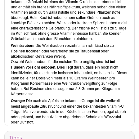
bekannte Grünkohl ist eines der Vitamin-C reichsten Lebensmittel
Einsatz kommen.
und enthält ein breites Nährstoffspektrum, welches neben den vielen
Zu jedem Rezept sind Nährwertinformationen mit Angaben zu
Vitaminen auch durch Ballaststoffe und sekundäre Pflanzenstoffe
beispielsweise Kalorien, Fett, Kohlenhydraten und Natrium
überzeugt. Beim Kauf ist neben einem satten Grünton auch auf
aufgeführt. Zusätzlich beinhaltet jedes Kapitel neben den Rezepten
knackige Blätter zu achten. Welke oder trockene Spitzen haben meist
einen Informationsteil, in dem die Autorinnen ein ausgewähltes
eine charakteristische Gelbfärbung. Der frische Kohl ist bis zu 5 Tage
Lebensmittel bzw. eine Lebensmittelgruppe näher beleuchten. Am
im Kühlschrank ohne grosse Vitamineinbusse haltbar. Sie können
Ende des Buches finden Sie
Menüvorschläge
, eine
Grünkohl auch nach dem Blanchieren einfrieren.
Umrechnungstabelle
in der die verwendeten, klein geschnittenen
Zutaten in Tassen und der Masseinheit Gramm angegeben sind
Weintrauben:
Die Weintrauben verzehrt man roh, lässt sie zu
sowie eine
Tabelle zur Treibhausgasemission
bei der Erzeugung
Rosinen trocknen oder verarbeitet sie zu Traubensaft oder
gängiger Lebensmittel.
alkoholischen Getränken (Wein).
Die Rezepte sind in die folgenden Kapitel untergliedert:
Obwohl Weintrauben für die meisten Tiere ungiftig sind, ist
bei
Hunden
Vorsicht geboten
. Dies liegt daran, dass ein noch nicht
Frühstück
identifizierter, für die Hunde toxischer Inhaltsstoff, enthalten ist. Dieser
Salate
kann bei einer Dosis von mehr als 10 Gramm Weinbeeren pro
Suppen
Kilogramm Körpermasse eine Weintraubenvergiftung zur Folge
haben. Bei Rosinen sind es sogar nur 2.8 Gramm pro Kilogramm
Vorspeisen
Körpermasse.
Hauptgerichte
Orange:
Die auch als Apfelsine bekannte Orange ist die weltweit
Beilagen
meist angebaute Zitrusfrucht und einer der bekanntesten Vitamin-C
Desserts
Träger. Man verwendet sie in der Küche in allen Formen, egal ob roh
oder gekocht, und benutzt ihre abgeriebene Schale als Würzzutat
Rezepte:
oder Duftstoff.
Frühstück
Tipps
Die aufgeführten Rezepte sind vielfach warme, sowohl herzhafte als