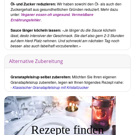
Vorspeisen - beste Begleiter
Öl- und Zucker reduzieren:
Wir haben sowohl den Öl- als auch den
Hauptgerichte - köstliche Klassiker aus dem Morgenland
Zuckergehalt aus gesundheitlichen Gründen reduziert. Mehr dazu
unter:
Veganer essen oft ungesund. Vermeidbare
Kindheitsessen - kreativ orientalisch
.
Ernährungsfehler
Desserts - für die süssen Momente
Getränke - von wohlig wärmend bis erfrischend anders
Sauce länger köcheln lassen:
Je länger du die Sauce köcheln
lässt, desto intensiver der Geschmack. Sie darf also gern 2-3 Stunden
Rezepte
auf dem Herd Platz nehmen. Und schmeckt am nächsten Tag noch
besser- also auch fabelhaft vorzubereiten.
Vorspeisen - beste Begleiter:
In diesem Kapitel sind sowohl Salate und Suppen als auch
Alternative Zubereitung
orientalische Brote und Dips aufgeführt. Als Beispiele sind die
Auberginencreme (Baba Ghanush)
,
Sesamringe (Simit)
und ein
Cremiger Karottensalat (Havuc Salatasi)
genannt.
Granatapfelsirup selbst zubereiten:
Möchten Sie Ihren eigenen
Hauptgerichte - köstliche Klassiker aus dem Morgenland:
Granatapfelsirup zubereiten, legen wir Ihnen folgendes Rezept nahe:
Dieses mit Abstand grösste Kapitel beinhaltet sehr unterschiedliche
-
Klassischer Granatapfelsirup mit Kristallzucker
orientalische Gerichte, die neben Hauptspeisen wie Reisgerichten
auch Gemüsebeilagen und Fingerfood enthalten. Beispiele von
aufgeführten Gerichten sind der
Quittenschmortopf (Khoresh Beh
Aloo)
, die
Granatapfel-Walnuss-Sauce (Fessenjan)
und die
Bulgurfrikadellen (Cig Köfte)
.
Kindheitsessen - kreativ orientalisch:
Rezepte finden
In diesem Kapitel hat die Autorin die liebsten Gerichte aus ihrer
Kindheit zusammengestellt. Dabei hat sie ursprünglich nicht vegane