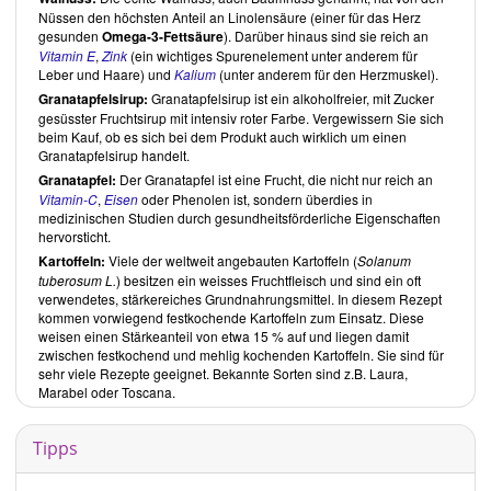
Nüssen den höchsten Anteil an Linolensäure (einer für das Herz
Eine Angabe der Zubereitungszeit würde die Planung erleichtern.
gesunden
Omega-3-Fettsäure
). Darüber hinaus sind sie reich an
Gelungen sind die ansprechenden Bilder und Tipps zu jedem
Vitamin E
,
Zink
(ein wichtiges Spurenelement unter anderem für
Gericht, die sowohl bei der Auswahl als auch bei der Zubereitung
Leber und Haare) und
Kalium
(unter anderem für den Herzmuskel).
hilfreich sind.
Granatapfelsirup:
Granatapfelsirup ist ein alkoholfreier, mit Zucker
Orient trifft vegan
von
Serayi Degerli
ist beim
GrünerSinn Verlag
oder
gesüsster Fruchtsirup mit intensiv roter Farbe. Vergewissern Sie sich
bei
Amazon
erhältlich.
beim Kauf, ob es sich bei dem Produkt auch wirklich um einen
Granatapfelsirup handelt.
Über die Autorin
Granatapfel:
Der Granatapfel ist eine Frucht, die nicht nur reich an
Die in Schwaben aufgewachsene
Serayi Degerli
ist Tochter eines
Vitamin-C
,
Eisen
oder Phenolen ist, sondern überdies in
Gastarbeiters und einer deutschen Mutter. Mit ihrem Blog
medizinischen Studien durch gesundheitsförderliche Eigenschaften
orienttrifftvegan
hat sie ihre zwei grossen Leidenschaften vereint: die
hervorsticht.
Küche des Orients und den Tierschutz.
Kartoffeln:
Viele der weltweit angebauten Kartoffeln (
Solanum
Inhalt des Buches
tuberosum L.
) besitzen ein weisses Fruchtfleisch und sind ein oft
Orient trifft vegan
beginnt mit einem Inhaltsverzeichnis, gefolgt vom
verwendetes, stärkereiches Grundnahrungsmittel. In diesem Rezept
Kapitel
Mein veganer Orient
. Hier erzählt die Autorin über sich und,
kommen vorwiegend festkochende Kartoffeln zum Einsatz. Diese
weshalb sie sich für eine vegane Ernährungsweise entschieden hat.
weisen einen Stärkeanteil von etwa 15 % auf und liegen damit
In
Kulinarisch durch 1001 Nacht
bekommt der/die LeserIn Einblicke in
zwischen festkochend und mehlig kochenden Kartoffeln. Sie sind für
den Orient mit seiner kulturellen Vielfältigkeit und den kulinarischen
sehr viele Rezepte geeignet. Bekannte Sorten sind z.B. Laura,
Besonderheiten. Des Weiteren stellt
Serayi Degerli
orientalische
Marabel oder Toscana.
Zutaten wie
Bulgur
und unterschiedliche Gewürze vor. Das Kapitel
endet mit einem praktischen Einkaufszettel, der die wichtigsten
Tipps
orientalischen Zutaten enthält.
Die Rezepte sind in 5 Kapitel untergliedert: