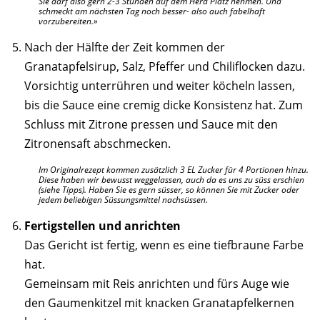
Sie darf also gern 2-3 Stunden auf dem Herd Platz nehmen. Und
schmeckt am nächsten Tag noch besser- also auch fabelhaft
vorzubereiten.
Nach der Hälfte der Zeit kommen der
Granatapfelsirup, Salz, Pfeffer und Chiliflocken dazu.
Vorsichtig unterrühren und weiter köcheln lassen,
bis die Sauce eine cremig dicke Konsistenz hat. Zum
Schluss mit Zitrone pressen und Sauce mit den
Zitronensaft abschmecken.
Im Originalrezept kommen zusätzlich 3 EL Zucker für 4 Portionen hinzu.
Diese haben wir bewusst weggelassen, auch da es uns zu süss erschien
(siehe Tipps). Haben Sie es gern süsser, so können Sie mit Zucker oder
jedem beliebigen Süssungsmittel nachsüssen.
Fertigstellen und anrichten
Das Gericht ist fertig, wenn es eine tiefbraune Farbe
hat.
Gemeinsam mit Reis anrichten und fürs Auge wie
den Gaumenkitzel mit knacken Granatapfelkernen