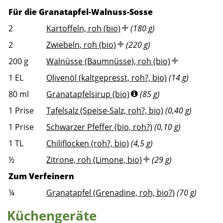
Für die Granatapfel-Walnuss-Sosse
2
Kartoffeln, roh (bio)
(180 g)
2
Zwiebeln, roh (bio)
(220 g)
200
g
Walnüsse (Baumnüsse), roh (bio)
1
EL
Olivenöl (kaltgepresst, roh?, bio)
(14 g)
80
ml
Granatapfelsirup (bio)
(85 g)
1
Prise
Tafelsalz (Speise-Salz, roh?, bio)
(0,40 g)
1
Prise
Schwarzer Pfeffer (bio, roh?)
(0,10 g)
1
TL
Chiliflocken (roh?, bio)
(4,5 g)
½
Zitrone, roh (Limone, bio)
(29 g)
Zum Verfeinern
¼
Granatapfel (Grenadine, roh, bio?)
(70 g)
Küchengeräte