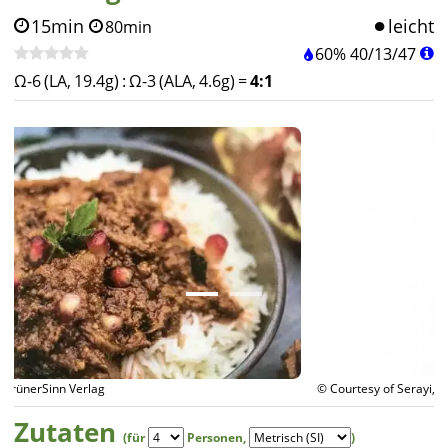
15min
leicht
80min
60%
40
/
13
/
47
Ω-6 (LA, 19.4g)
:
Ω-3 (ALA, 4.6g)
=
4:1
© Courtesy of Serayi, GrünerSinn Verlag
Zutaten
(für
Personen
,
)