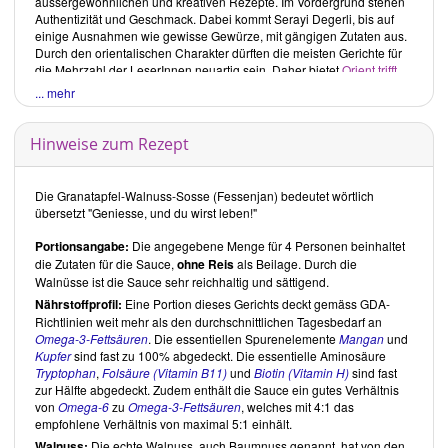
aussergewöhnlichen und kreativen Rezepte. Im Vordergrund stehen
Authentizität und Geschmack. Dabei kommt
Serayi Degerli
, bis auf
einige Ausnahmen wie gewisse Gewürze, mit gängigen Zutaten aus.
Durch den orientalischen Charakter dürften die meisten Gerichte für
die Mehrzahl der LeserInnen neuartig sein. Daher bietet
Orient trifft
vegan
auch für den erfahrenen Veganer noch Überraschungen.
... mehr
Kritische Buchrezensionen
Seit August 2018 sprechen wir die Verwendung von nicht
Hinweise zum Rezept
besonders gesunden Zutaten gezielter an.
Betroffene Buchrezepte
belassen wir zwar im Original, ergänzen sie aber durch gesündere
Tochterrezepte.
Die Granatapfel-Walnuss-Sosse (Fessenjan) bedeutet wörtlich
übersetzt "Geniesse, und du wirst leben!"
Gesamteindruck
Serayi Degerli
hat in
Orient trifft vegan
eine grosse Auswahl an
Portionsangabe:
Die angegebene Menge für 4 Personen beinhaltet
orientalischen Gerichten zusammengetragen. Neben klassisch
die Zutaten für die Sauce,
ohne Reis
als Beilage. Durch die
veganen Speisen hat sie ursprünglich nicht vegane Gerichte zum Teil
Walnüsse ist die Sauce sehr reichhaltig und sättigend.
auf sehr kreative Weise angepasst. Obgleich die Autorin aus Gründen
Nährstoffprofil:
Eine Portion dieses Gerichts deckt gemäss GDA-
des Mitgefühls und der Rücksicht zu einer veganen Ernährung
Richtlinien weit mehr als den durchschnittlichen Tagesbedarf an
gefunden hat, sind auch zugesetzte Öle und Süssungsmittel, ausser
Omega-3-Fettsäuren
. Die essentiellen Spurenelemente
Mangan
und
im Kapitel
Desserts
, grossteils geringgehalten. Auch Konserven
Kupfer
sind fast zu 100% abgedeckt. Die essentielle Aminosäure
verwendet die Autorin nur selten. Dennoch liegt der Schwerpunkt auf
Tryptophan
,
Folsäure (Vitamin B11)
und
Biotin (Vitamin H)
sind fast
Authentizität und Geschmack, weshalb beispielsweise bei den
zur Hälfte abgedeckt. Zudem enthält die Sauce ein gutes Verhältnis
Backwaren, wie Fladenbrot, kein Vollkornmehl zum Einsatz kommt.
von
Omega-6
zu
Omega-3-Fettsäuren
, welches mit 4:1 das
Die Rezepte sind mehrheitlich leicht bis mittelschwer und sind
empfohlene Verhältnis von maximal 5:1 einhält.
entsprechend für den Alltag, beziehungsweise eher für spezielle
Anlässe geeignet.
Walnuss:
Die echte Walnuss, auch Baumnuss genannt, hat von den