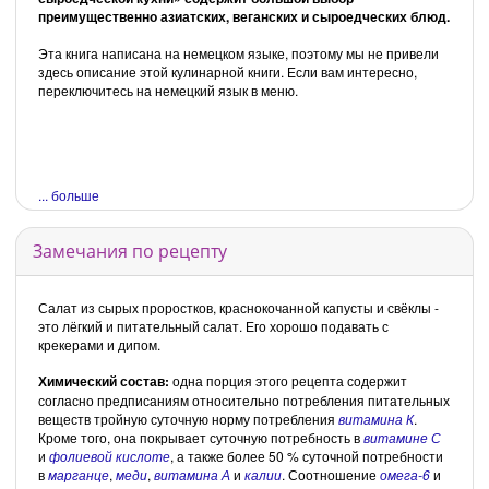
преимущественно азиатских, веганских и сыроедческих блюд.
Эта книга написана на немецком языке, поэтому мы не привели
здесь описание этой кулинарной книги. Если вам интересно,
переключитесь на немецкий язык в меню.
... больше
Замечания по рецепту
Салат из сырых проростков, краснокочанной капусты и свёклы -
это лёгкий и питательный салат. Его хорошо подавать с
крекерами и дипом.
Химический состав:
одна порция этого рецепта содержит
согласно предписаниям относительно потребления питательных
веществ тройную суточную норму потребления
витамина К
.
Кроме того, она покрывает суточную потребность в
витамине С
и
фолиевой кислоте
, а также более 50 % суточной потребности
в
марганце
,
меди
,
витамина А
и
калии
. Соотношение
омега-6
и