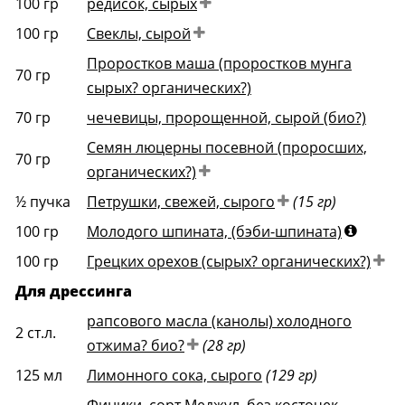
100
гр
редисок, сырых
100
гр
Свеклы, сырой
Проростков маша (проростков мунга
70
гр
сырых? органических?)
70
гр
чечевицы, пророщенной, сырой (био?)
Семян люцерны посевной (проросших,
70
гр
органических?)
½
пучка
Петрушки, свежей, сырого
(15 гр)
100
гр
Молодого шпината, (бэби-шпината)
100
гр
Грецких орехов (сырых? органических?)
Для дрессинга
рапсового масла (канолы) холодного
2
ст.л.
отжима? био?
(28 гр)
125
мл
Лимонного сока, сырого
(129 гр)