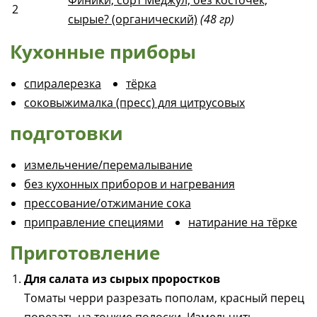
Финики, сорт Меджул, без косточек,
2
сырые? (органический)
(48 гр)
Кухонные приборы
спиралерезка
тёрка
соковыжималка (пресс) для цитрусовых
подготовки
измельчение/перемалывание
без кухонных приборов и нагревания
прессование/отжимание сока
приправление специями
натирание на тёрке
Приготовление
Для салата из сырых проростков
Томаты черри разрезать пополам, красный перец