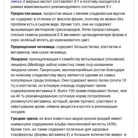
омега-3
жирных кислот составляет 4:1 и поэтому находится в
рамках макисмального рекомендуемого соотношения 5:1.
Проростки маша:
проростки маша с мягким сладковатым вкусом
не содержат в отличие от фасоли фазин, поэтому их можно без
проблем есть в сыром виде. Кроме того, они не содержат
вызывающих метеоризм трисахаридов. Легко прорастающие,
спелые семена размером 2-5 мм имеют цилиндрическую форму и
серо-зелёный вплоть до коричневатого цвет.
Пророщенная чечевица:
содержит больше белка, клетчатки и
витаминов, чем сухая чечевица.
Люцерна:
принадлежащая к семейству мотыльковых (посевная)
люцерна (
Medicago sativa
) известна также под названием
люцерна синяя. Проросшие, малокалорийные ростки благодаря
их нежному сладковатому вкусу являются одними из самых
популярных среди бобовых. Они содержат много белка (почти 10
%) и клетчатки, но в первую очередь подкупают своим
содержанием витамина К. Всего 100 грамм покрывают более, чем
на 40 % рекомендованную суточную норму потребления
упомянутого витамина, который, кроме прочего, участвует в
свёртывании крови, обмене веществ в костях и регенерации
сосудов.
Грецкие орехи:
из всех известных видов орехов грецкий имеет
наивысшее содержание альфа-линоленовой кислоты (АЛК).
Кроме того, он также содержит полезные для здоровья
токоферолы (формы витамина Е) и большое количество микро- и