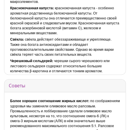
макроэлементов.
Краснокочанная капуста:
краснокочанная
капуста - особенно
ароматная родственница белокочанной капусты. От
белокочанной капусты она отличается преимущественно своей
красной окраской и сладковатым вкусом. Краснокочанная капуста
богата аскорбиновой кислотой (витамин C), железом и
минеральными веществами.
Свёкла:
свёкла действует обеззараживающе и укрепляюще.
Также она богата антиоксидантами и обладает
противовоспалительными свойствами. Однако во время варки
свёкла теряет часть своих питательных веществ.
Черешковый сельдерей:
черешки сырого черешкового или
листового сельдерея содержат относительно большие
количества β-каротина и отличаются тонким ароматом.
Советы
Более хорошее соотношение жирных кислот:
по соображениям
здоровья мы заменили оливковое масло рапсовым.
Промышленность и лоббирование сделали оливковое масло
культовым, несмотря на то, что соотношение омега-6 (ЛК) к
омега-3 жирным кислотам (АЛК) в нём значительно выше
рекомендованного максимального соотношения 5:1. Рапсовое