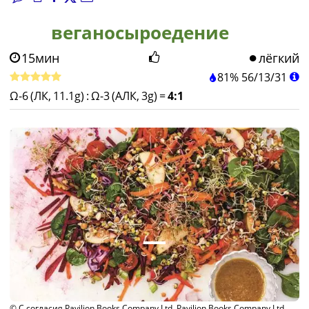
веганосыроедение
15мин
лёгкий
81%
56
/
13
/
31
Ω-6 (ЛК, 11.1g)
:
Ω-3 (АЛК, 3g)
=
4:1
© С согласия Pavilion Books Company Ltd, Pavilion Books Company Ltd