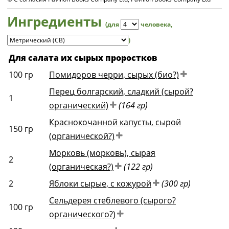
Ингредиенты
(для
человека
,
)
Для салата их сырых проростков
100
гр
Помидоров черри, сырых (био?)
Перец болгарский, сладкий (сырой?
1
органический)
(164 гр)
Краснокочанной капусты, сырой
150
гр
(органической?)
Морковь (морковь), сырая
2
(органическая?)
(122 гр)
2
Яблоки сырые, с кожурой
(300 гр)
Сельдерея стеблевого (сырого?
100
гр
органического?)