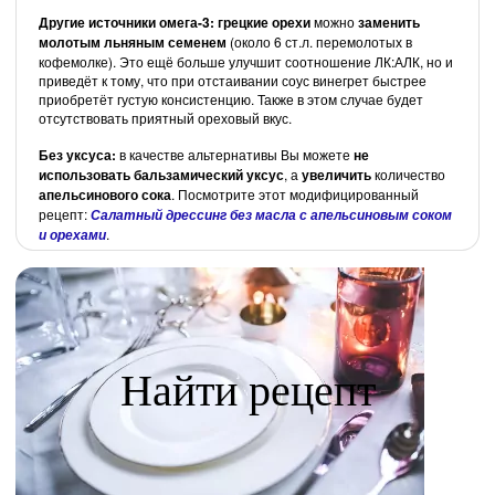
Другие источники омега-3:
грецкие орехи
можно
заменить
молотым льняным семенем
(около 6 ст.л. перемолотых в
кофемолке). Это ещё больше улучшит соотношение ЛК:АЛК, но и
приведёт к тому, что при отстаивании соус винегрет быстрее
приобретёт густую консистенцию. Также в этом случае будет
отсутствовать приятный ореховый вкус.
Без уксуса:
в качестве альтернативы Вы можете
не
использовать бальзамический уксус
, а
увеличить
количество
апельсинового сока
. Посмотрите этот модифицированный
рецепт:
Салатный дрессинг без масла с апельсиновым соком
.
и орехами
Найти рецепт