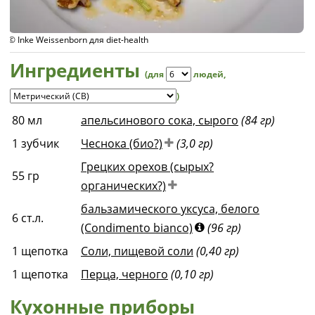
© Inke Weissenborn для diet-health
Ингредиенты
(для
людей
,
)
80
мл
апельсинового сока, сырого
(84 гр)
1
зубчик
Чеснока (био?)
(3,0 гр)
Грецких орехов (сырых?
55
гр
органических?)
бальзамического уксуса, белого
6
ст.л.
(Condimento bianco)
(96 гр)
1
щепотка
Соли, пищевой соли
(0,40 гр)
1
щепотка
Перца, черного
(0,10 гр)
Кухонные приборы