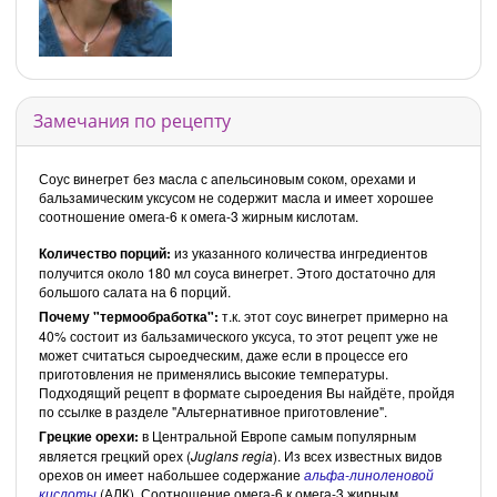
Замечания по рецепту
Соус винегрет без масла с апельсиновым соком, орехами и
бальзамическим уксусом не содержит масла и имеет хорошее
соотношение омега-6 к омега-3 жирным кислотам.
Количество порций:
из указанного количества ингредиентов
получится около 180 мл соуса винегрет. Этого достаточно для
большого салата на 6 порций.
Почему "термообработка":
т.к. этот соус винегрет примерно на
40% состоит из бальзамического уксуса, то этот рецепт уже не
может считаться сыроедческим, даже если в процессе его
приготовления не применялись высокие температуры.
Подходящий рецепт в формате сыроедения Вы найдёте, пройдя
по ссылке в разделе "Альтернативное приготовление".
Грецкие орехи:
в Центральной Европе самым популярным
является грецкий орех (
Juglans regia
). Из всех известных видов
орехов он имеет набольшее содержание
альфа-линоленовой
кислоты
(АЛК). Соотношение омега-6 к омега-3 жирным