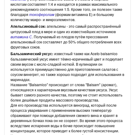
кислотам составляет 1:4 и находится в рамках максимального
рекомендуемого соотношения 1:5. Кроме того, он полезен также
благодаря
токоферолам
(формам витамина Е) и большому
количеству макро- и микроэлементов.
Апельсиновый сок:
апельсины - это самый распространённый
цитрусовый плод в мире и один из известнейших источников
витамина С
. Получаемый из плодов путём прессования
апельсиновый сок составляет до 50% общего потребления всех
фруктовых соков.
Бальзамический уксус:
известный также как Aceto balsamico
бальзамический уксус имеет тёмно-коричневый цвет и подкупает
своим вкусом с кисло-сладкой ноткой. В кулинарии он
используется преимущественно для приготовления салатов с
соусом винегрет, но также хорошо подходит для использования в
маринадах.
Название "Balsamico" происходит от слова "Balsam" (аромат),
относящееся к характерным вкусовым качествам уксуса. Уксус
бывает самого разного качества, поэтому не стоит использовать
более дешёвые продукты массового производства.
Для его производства используется виноград, который после
процесса уваривания с применением высоких температур
сбраживают при помощи добавления свежего вина и хранят в
деревянных бочках пока он не созреет. Во время этого процесса
вследствие испарения воды в бочке происходит повышение
концентрации, которое приводит к более густой консистенции.