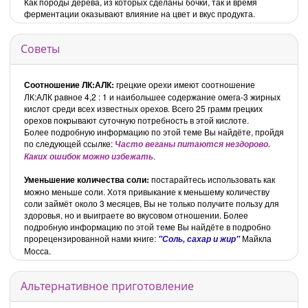
Как породы дерева, из которых сделаны бочки, так и время
ферментации оказывают влияние на цвет и вкус продукта.
Советы
Соотношение ЛК:АЛК:
грецкие орехи имеют соотношение
ЛК:АЛК равное 4,2 : 1 и наибольшее содержание омега-3 жирных
кислот среди всех известных орехов. Всего 25 грамм грецких
орехов покрывают суточную потребность в этой кислоте.
Более подробную информацию по этой теме Вы найдёте, пройдя
по следующей ссылке:
Часто веганы питаются нездорово.
.
Каких ошибок можно избежать
Уменьшение количества соли:
постарайтесь использовать как
можно меньше соли. Хотя привыкание к меньшему количеству
соли займёт около 3 месяцев, Вы не только получите пользу для
здоровья, но и выиграете во вкусовом отношении. Более
подробную информацию по этой теме Вы найдёте в подробно
прорецензированной нами книге:
Майкла
"Соль, сахар и жир"
Мосса.
Альтернативное приготовление