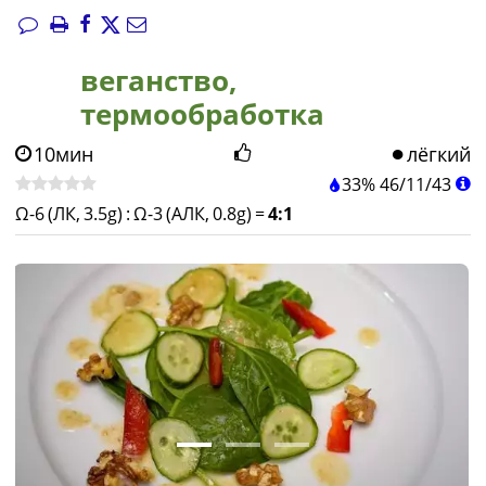
веганство,
термообработка
10мин
лёгкий
33%
46
/
11
/
43
Ω-6 (ЛК, 3.5g)
:
Ω-3 (АЛК, 0.8g)
=
4:1