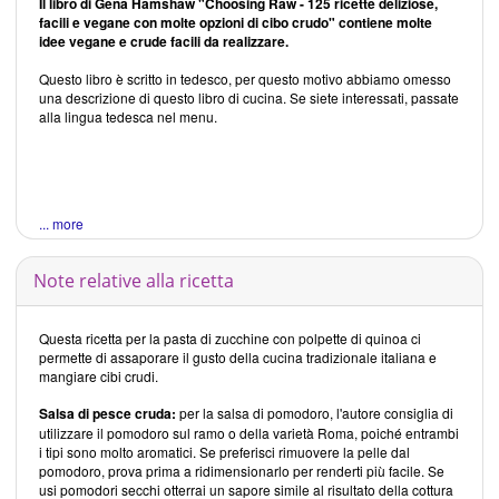
Il libro di Gena Hamshaw "Choosing Raw - 125 ricette deliziose,
facili e vegane con molte opzioni di cibo crudo" contiene molte
idee vegane e crude facili da realizzare.
Questo libro è scritto in tedesco, per questo motivo abbiamo omesso
una descrizione di questo libro di cucina. Se siete interessati, passate
alla lingua tedesca nel menu.
... more
Note relative alla ricetta
Questa ricetta per la pasta di zucchine con polpette di quinoa ci
permette di assaporare il gusto della cucina tradizionale italiana e
mangiare cibi crudi.
Salsa di pesce cruda:
per la salsa di pomodoro, l'autore consiglia di
utilizzare il pomodoro sul ramo o della varietà Roma, poiché entrambi
i tipi sono molto aromatici. Se preferisci rimuovere la pelle dal
pomodoro, prova prima a ridimensionarlo per renderti più facile. Se
usi pomodori secchi otterrai un sapore simile al risultato della cottura