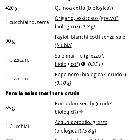
420
g
Quinoa cotta (biologica?)
Origano, essiccato (grezzo?,
1
cucchiaino. terra
biologico?)
(1,8 g)
Fagioli bianchi cotti senza sale
90
g
(Alubia)
Sale marino (grezzo?,
1
pizzicare
biologico?)
(0,35 g)
Pepe nero (biologico?, crudo?)
1
pizzicare
(0,10 g)
Para la salsa marinera cruda
Pomodori secchi (crudi?,
55
g
biologici?)
Acqua potabile, grezza
1
Cucchiai.
(biologica?)
(5,8 g)