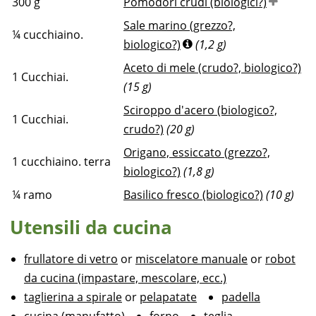
300
g
Pomodori crudi (biologici?)
Sale marino (grezzo?,
¼
cucchiaino.
biologico?)
(1,2 g)
Aceto di mele (crudo?, biologico?)
1
Cucchiai.
(15 g)
Sciroppo d'acero (biologico?,
1
Cucchiai.
crudo?)
(20 g)
Origano, essiccato (grezzo?,
1
cucchiaino. terra
biologico?)
(1,8 g)
¼
ramo
Basilico fresco (biologico?)
(10 g)
Utensili da cucina
frullatore di vetro
or
miscelatore manuale
or
robot
da cucina (impastare, mescolare, ecc.)
taglierina a spirale
or
pelapatate
padella