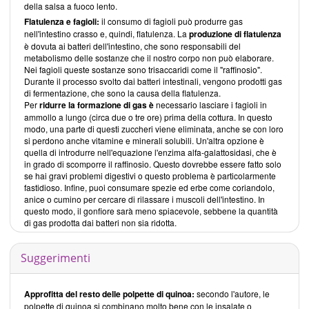
della salsa a fuoco lento.
Flatulenza e fagioli:
il consumo di fagioli può produrre gas
nell'intestino crasso e, quindi, flatulenza. La
produzione di flatulenza
è dovuta ai batteri dell'intestino, che sono responsabili del
metabolismo delle sostanze che il nostro corpo non può elaborare.
Nei fagioli queste sostanze sono trisaccaridi come il "raffinosio".
Durante il processo svolto dai batteri intestinali, vengono prodotti gas
di fermentazione, che sono la causa della flatulenza.
Per
ridurre la formazione di gas è
necessario lasciare i fagioli in
ammollo a lungo (circa due o tre ore) prima della cottura. In questo
modo, una parte di questi zuccheri viene eliminata, anche se con loro
si perdono anche vitamine e minerali solubili. Un'altra opzione è
quella di introdurre nell'equazione l'enzima alfa-galattosidasi, che è
in grado di scomporre il raffinosio. Questo dovrebbe essere fatto solo
se hai gravi problemi digestivi o questo problema è particolarmente
fastidioso. Infine, puoi consumare spezie ed erbe come coriandolo,
anice o cumino per cercare di rilassare i muscoli dell'intestino. In
questo modo, il gonfiore sarà meno spiacevole, sebbene la quantità
di gas prodotta dai batteri non sia ridotta.
Suggerimenti
Approfitta del resto delle polpette di quinoa:
secondo l'autore, le
polpette di quinoa si combinano molto bene con le insalate o