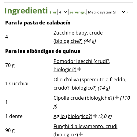
Verlag
Ingredienti
(for
servings
,
)
Para la pasta de calabacín
Zucchine baby, crude
4
(biologiche?)
(44 g)
Para las albóndigas de quinua
Pomodori secchi (crudi?,
70
g
biologici?)
Olio d'oliva (spremuto a freddo,
1
Cucchiai.
crudo?, biologico?)
(14 g)
Cipolle crude (biologiche?)
(110
1
g)
1
dente
Aglio (biologico?)
(3,0 g)
Funghi d'allevamento, crudi
90
g
(biologici?)