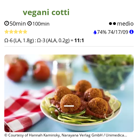
vegani cotti
50min
medio
100min
74%
74
/
17
/
09
Ω-6 (LA, 1.8g)
:
Ω-3 (ALA, 0.2g)
=
11:1
© Courtesy of Hannah Kaminsky, Narayana Verlag GmbH / Unimedica