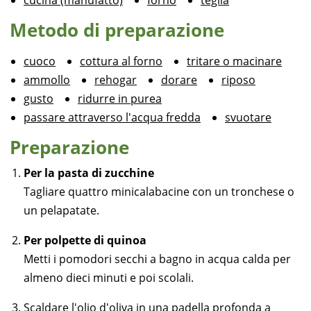
cucina (manufatto)
forno
teglia
Metodo di preparazione
cuoco
cottura al forno
tritare o macinare
ammollo
rehogar
dorare
riposo
gusto
ridurre in purea
passare attraverso l'acqua fredda
svuotare
Preparazione
Per la pasta di zucchine
Tagliare quattro minicalabacine con un tronchese o
un pelapatate.
Per polpette di quinoa
Metti i pomodori secchi a bagno in acqua calda per
almeno dieci minuti e poi scolali.
Scaldare l'olio d'oliva in una padella profonda a