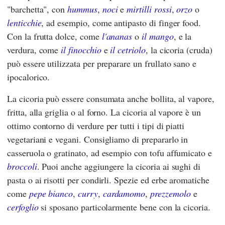
"barchetta", con
hummus
,
noci
e
mirtilli rossi
,
orzo
o
lenticchie
, ad esempio, come antipasto di finger food.
Con la frutta dolce, come
l'ananas
o
il mango
, e la
verdura, come
il finocchio
e
il cetriolo
, la cicoria (cruda)
può essere utilizzata per preparare un frullato sano e
ipocalorico.
La cicoria può essere consumata anche bollita, al vapore,
fritta, alla griglia o al forno. La cicoria al vapore è un
ottimo contorno di verdure per tutti i tipi di piatti
vegetariani e vegani. Consigliamo di prepararlo in
casseruola o gratinato, ad esempio con tofu affumicato e
broccoli
. Puoi anche aggiungere la cicoria ai sughi di
pasta o ai risotti per condirli. Spezie ed erbe aromatiche
come
pepe bianco
,
curry
,
cardamomo
,
prezzemolo
e
cerfoglio
si sposano particolarmente bene con la cicoria.