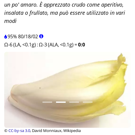
un po' amaro. È apprezzato crudo come aperitivo,
insalata o frullato, ma può essere utilizzato in vari
modi
95%
80
/
18
/
02
Ω-6 (LA, <0.1g)
:
Ω-3 (ALA, <0.1g)
=
0:0
©
CC-by-sa 3.0
, David Monniaux, Wikipedia