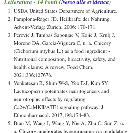
Letteratura - 14 Fonti (
Nesso alle evidenca
)
1.
USDA United States Department of Agriculture.
2.
Pamplona-Roger JD. Heilkräfte der Nahrung.
Advent-Verlag: Zürich. 2006: 170-171.
3.
Perović J, Tumbas Šaponjac V, Kojić J, Krulj J,
Moreno DA, García-Viguera C, u. a. Chicory
(Cichorium intybus L.) as a food ingredient -
Nutritional composition, bioactivity, safety, and
health claims: A review. Food Chem.
2021;336:127676.
4.
Venkatesan R, Shim W-S, Yeo E-J, Kim SY.
Lactucopicrin potentiates neuritogenesis and
neurotrophic effects by regulating
Ca2+/CaMKII/ATF1 signaling pathway. J
Ethnopharmacol. 2017;198:174–83.
5.
Bian M, Wang J, Wang Y, Nie A, Zhu C, Sun Z, u.
a. Chicory ameliorates hyperuricemia via modulating