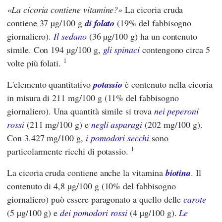
La cicoria contiene vitamine?
La cicoria cruda
contiene 37 µg/100 g
di folato
(19% del fabbisogno
giornaliero).
Il sedano
(36 µg/100 g) ha un contenuto
simile. Con 194 µg/100 g,
gli spinaci
contengono circa 5
1
volte più folati.
L'elemento quantitativo
potassio
è contenuto nella cicoria
in misura di 211 mg/100 g (11% del fabbisogno
giornaliero). Una quantità simile si trova
nei peperoni
rossi
(211 mg/100 g) e
negli asparagi
(202 mg/100 g).
Con 3.427 mg/100 g,
i pomodori secchi
sono
1
particolarmente ricchi di potassio.
La cicoria cruda contiene anche la vitamina
biotina
. Il
contenuto di 4,8 µg/100 g (10% del fabbisogno
giornaliero) può essere paragonato a quello delle
carote
(5 µg/100 g) e
dei pomodori rossi
(4 µg/100 g).
Le