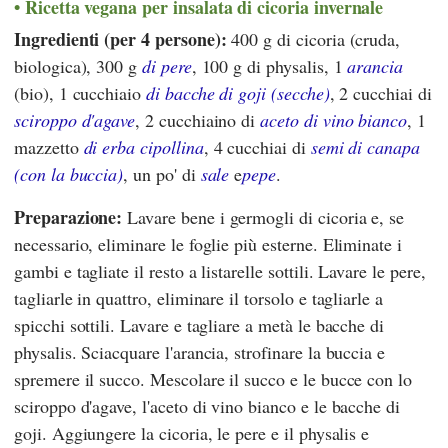
Ricetta vegana per insalata di cicoria invernale
Ingredienti (per 4 persone):
400 g di cicoria (cruda,
biologica), 300 g
di pere
, 100 g di physalis, 1
arancia
(bio), 1 cucchiaio
di bacche di goji (secche)
, 2 cucchiai di
sciroppo d'agave
, 2 cucchiaino di
aceto di vino bianco
, 1
mazzetto
di erba cipollina
, 4 cucchiai di
semi di canapa
(con la buccia)
, un po' di
sale
e
pepe
.
Preparazione:
Lavare bene i germogli di cicoria e, se
necessario, eliminare le foglie più esterne. Eliminate i
gambi e tagliate il resto a listarelle sottili. Lavare le pere,
tagliarle in quattro, eliminare il torsolo e tagliarle a
spicchi sottili. Lavare e tagliare a metà le bacche di
physalis. Sciacquare l'arancia, strofinare la buccia e
spremere il succo. Mescolare il succo e le bucce con lo
sciroppo d'agave, l'aceto di vino bianco e le bacche di
goji. Aggiungere la cicoria, le pere e il physalis e