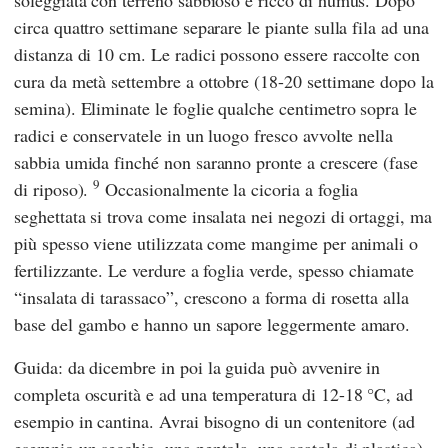
soleggiata con terreno sabbioso e ricco di humus. Dopo
circa quattro settimane separare le piante sulla fila ad una
distanza di 10 cm. Le radici possono essere raccolte con
cura da metà settembre a ottobre (18-20 settimane dopo la
semina). Eliminate le foglie qualche centimetro sopra le
radici e conservatele in un luogo fresco avvolte nella
sabbia umida finché non saranno pronte a crescere (fase
9
di riposo).
Occasionalmente la cicoria a foglia
seghettata si trova come insalata nei negozi di ortaggi, ma
più spesso viene utilizzata come mangime per animali o
fertilizzante. Le verdure a foglia verde, spesso chiamate
“insalata di tarassaco”, crescono a forma di rosetta alla
base del gambo e hanno un sapore leggermente amaro.
Guida: da dicembre in poi la guida può avvenire in
completa oscurità e ad una temperatura di 12-18 °C, ad
esempio in cantina. Avrai bisogno di un contenitore (ad