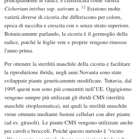
principalmente le radici, è classificata come varietà
12
Cichorium intybus
ssp.
sativum
a.
Esistono molte
varietà diverse di cicoria che differiscono per colore,
epoca di raccolta e crescita con o senza strato superiore.
Botanicamente parlando, la cicoria è il germoglio della
radice, poiché le foglie vere e proprie vengono rimosse
l'anno prima.
Per ottenere la sterilità maschile della cicoria e facilitare
la riproduzione ibrida, negli anni Novanta sono state
sviluppate piante geneticamente modificate. Tuttavia, dal
1995 questi non sono più consentiti nell’UE. Oggigiorno
vengono sempre più utilizzati gli ibridi CMS (sterilità
maschile citoplasmatica), nei quali la sterilità maschile
viene ottenuta mediante fusioni cellulari con altre piante
(ad es. girasoli). Le piante CMS vengono utilizzate anche
per cavoli e broccoli. Poiché questo metodo è "vicino