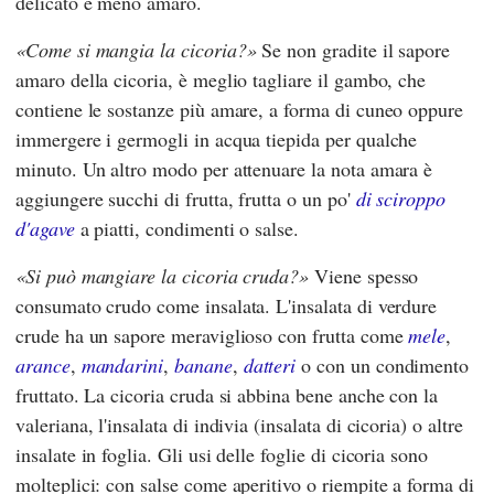
delicato e meno amaro.
Come si mangia la cicoria?
Se non gradite il sapore
amaro della cicoria, è meglio tagliare il gambo, che
contiene le sostanze più amare, a forma di cuneo oppure
immergere i germogli in acqua tiepida per qualche
minuto. Un altro modo per attenuare la nota amara è
aggiungere succhi di frutta, frutta o un po'
di sciroppo
d'agave
a piatti, condimenti o salse.
Si può mangiare la cicoria cruda?
Viene spesso
consumato crudo come insalata. L'insalata di verdure
crude ha un sapore meraviglioso con frutta come
mele
,
arance
,
mandarini
,
banane
,
datteri
o con un condimento
fruttato. La cicoria cruda si abbina bene anche con la
valeriana, l'insalata di indivia (insalata di cicoria) o altre
insalate in foglia. Gli usi delle foglie di cicoria sono
molteplici: con salse come aperitivo o riempite a forma di