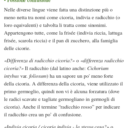
Possibile confusione
Nelle diverse lingue viene fatta una distinzione più o
meno netta tra nomi come cicoria, indivia e radicchio (o
loro equivalenti) e talvolta li tratta come sinonimi.
Appartengono tutte, come la frisée (indivia riccia, lattuga
frisée, scarola riccia) e il pan di zucchero, alla famiglia
delle cicorie.
Differenza di radicchio cicoria?
o
differenza radicchio
cicoria?
Il radicchio (dal latino anche:
Cichorium
intybus
var.
foliosum
) ha un sapore un po' meno forte
della cicoria. A differenza della cicoria, viene utilizzato il
primo germoglio, quindi non vi è alcuna forzatura (dove
le radici scavate e tagliate germogliano in germogli di
cicoria). Anche il termine “radicchio rosso” per indicare
il radicchio crea un po’ di confusione.
Indivia cicoria / cicoria indivia - la stessa cosa?
o