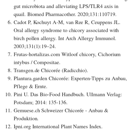
gut microbiota and alleviating LPS/TLR4 axis in
quail. Biomed Pharmacother. 2020;131:110719.
6.
Cadot P, Kochuyt A-M, van Ree R, Ceuppens JL.
Oral allergy syndrome to chicory associated with
birch pollen allergy. Int Arch Allergy Immunol.
2003;131(1):19–24.
7.
Frutas-hortalizas.com Witloof chicory, Cichorium
intybus / Compositae.
8.
Transgen.de Chicorée (Radicchio).
9.
Plantura.garden Chicorée: Experten-Tipps zu Anbau,
Pflege & Ernte.
10.
Pini U. Das Bio-Food Handbuch. Ullmann Verlag:
Potsdam; 2014: 135-136.
11.
Gemuese.ch Schweizer Chicorée - Anbau &
Produktion.
12.
Ipni.org International Plant Names Index.