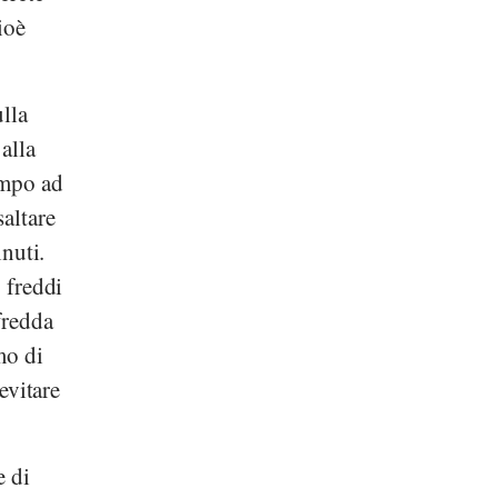
ioè
lla
alla
empo ad
altare
inuti.
o freddi
fredda
mo di
evitare
e di