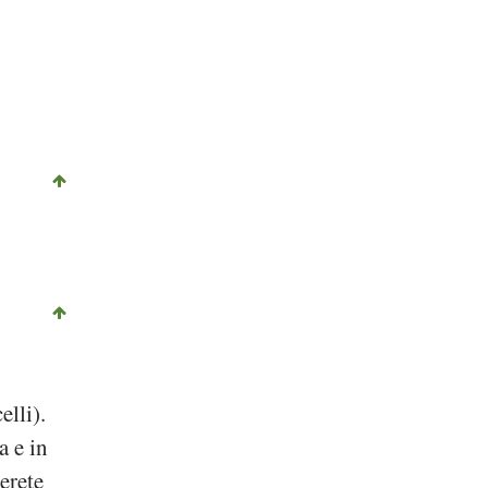
lli).
a e in
erete