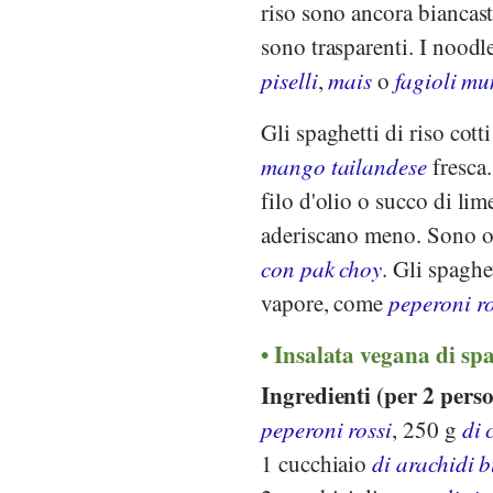
riso sono ancora biancast
sono trasparenti. I noodl
piselli
,
mais
o
fagioli m
Gli spaghetti di riso cott
mango tailandese
fresca.
filo d'olio o succo di li
aderiscano meno. Sono ot
con pak choy
. Gli spaghe
vapore, come
peperoni ro
Insalata vegana di spag
Ingredienti (per 2 pers
peperoni rossi
, 250 g
di 
1 cucchiaio
di arachidi 