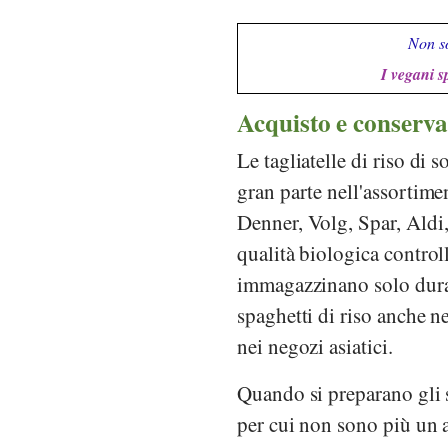
Non so
I vegani s
Acquisto e conserva
Le tagliatelle di riso di 
gran parte nell'assortim
Denner
,
Volg
,
Spar
,
Aldi
qualità biologica controll
immagazzinano solo duran
spaghetti di riso anche 
nei negozi asiatici.
Quando si preparano gli s
per cui non sono più un 