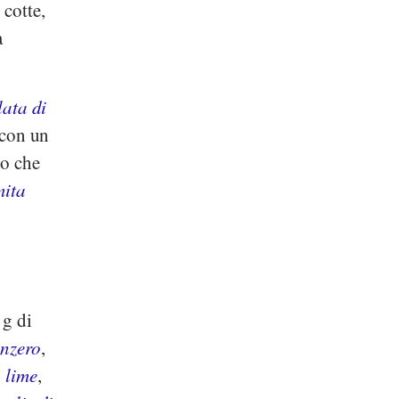
 cotte,
a
lata di
o con un
do che
mita
 g di
enzero
,
 lime
,