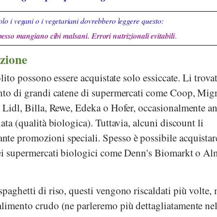
lo i vegani o i vegetariani dovrebbero leggere questo:
pesso mangiano cibi malsani. Errori nutrizionali evitabili
.
zione
solito possono essere acquistate solo essiccate. Li trova
ento di grandi catene di supermercati come
Coop
,
Mig
,
Lidl
,
Billa
,
Rewe
,
Edeka
o
Hofer
, occasionalmente an
ata (qualità biologica). Tuttavia, alcuni discount li
te promozioni speciali. Spesso è possibile acquistare
nei supermercati biologici come
Denn's Biomarkt
o
Aln
paghetti di riso, questi vengono riscaldati più volte,
alimento crudo (ne parleremo più dettagliatamente nel