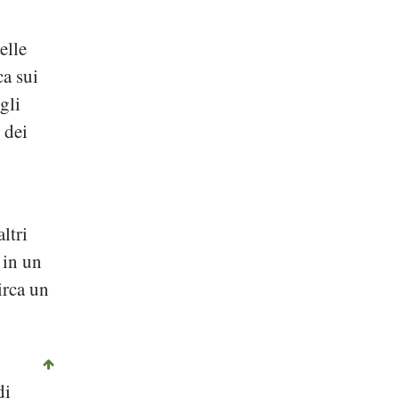
elle
ca sui
gli
 dei
ltri
 in un
irca un
di