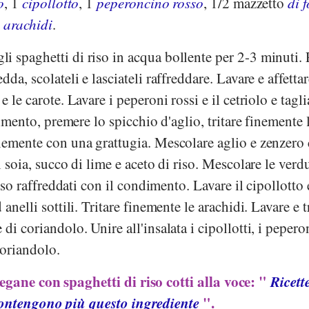
o
, 1
cipollotto
, 1
peperoncino rosso
, 1/2 mazzetto
di f
i arachidi
.
i spaghetti di riso in acqua bollente per 2-3 minuti. 
dda, scolateli e lasciateli raffreddare. Lavare e affettar
 le carote. Lavare i peperoni rossi e il cetriolo e taglia
ndimento, premere lo spicchio d'aglio, tritare finemente 
inemente con una grattugia. Mescolare aglio e zenzero
i soia, succo di lime e aceto di riso. Mescolare le verd
riso raffreddati con il condimento. Lavare il cipollotto e
anelli sottili. Tritare finemente le arachidi. Lavare e t
di coriandolo. Unire all'insalata i cipollotti, i pepero
 coriandolo.
vegane con spaghetti di riso cotti alla voce: "
Ricett
ontengono più questo ingrediente
".