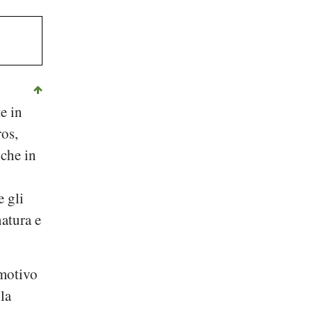
te in
ros
,
che in
 gli
atura
e
 motivo
la