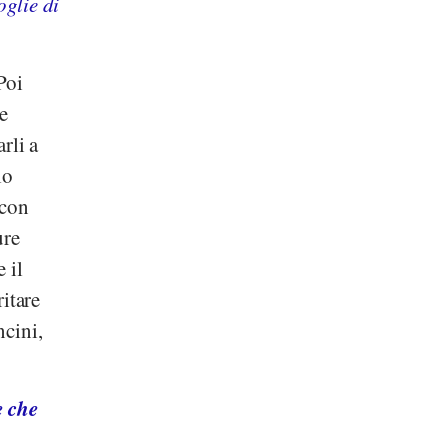
oglie di
Poi
e
rli a
lo
 con
ure
 il
ritare
ncini,
e che