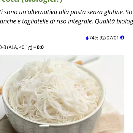
tti sono un'alternativa alla pasta senza glutine. S
ianche e tagliatelle di riso integrale. Qualità biolog
74%
92
/
07
/
01
Ω-3 (ALA, <0.1g)
=
0:0