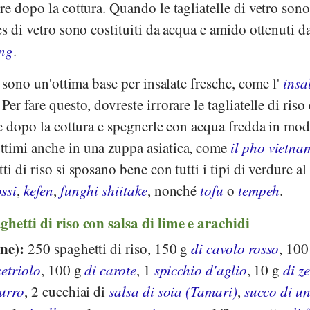
re dopo la cottura. Quando le tagliatelle di vetro sono
es di vetro sono costituiti da acqua e amido ottenuti d
ung
.
i sono un'ottima base per insalate fresche, come l'
insa
 Per fare questo, dovreste irrorare le tagliatelle di ris
me dopo la cottura e spegnerle con acqua fredda in mo
timi anche in una zuppa asiatica, come
il pho vietna
tti di riso si sposano bene con tutti i tipi di verdure al
ssi
,
kefen
,
funghi shiitake
, nonché
tofu
o
tempeh
.
hetti di riso con salsa di lime e arachidi
one):
250 spaghetti di riso, 150 g
di cavolo rosso
, 100
cetriolo
, 100 g
di carote
, 1
spicchio d'aglio
, 10 g
di z
burro
, 2 cucchiai di
salsa di soia (Tamari)
,
succo di un