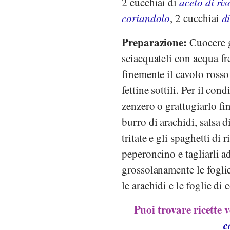
2 cucchiai di
aceto di ris
coriandolo
, 2 cucchiai
d
Preparazione:
Cuocere gl
sciacquateli con acqua fre
finemente il cavolo rosso e
fettine sottili. Per il co
zenzero o grattugiarlo f
burro di arachidi, salsa d
tritate e gli spaghetti di 
peperoncino e tagliarli ad 
grossolanamente le foglie 
le arachidi e le foglie di
Puoi trovare ricette 
c