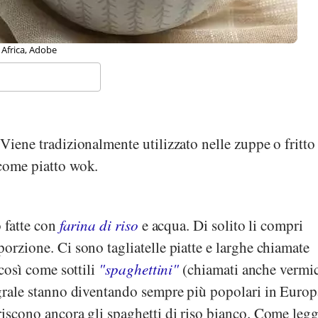
Africa, Adobe
Viene tradizionalmente utilizzato nelle zuppe o fritto
 come piatto wok.
o fatte con
farina di riso
e acqua. Di solito li compri
porzione. Ci sono tagliatelle piatte e larghe chiamate
 così come sottili
"spaghettini"
(chiamati anche vermice
egrale stanno diventando sempre più popolari in Europ
riscono ancora gli spaghetti di riso bianco. Come legg