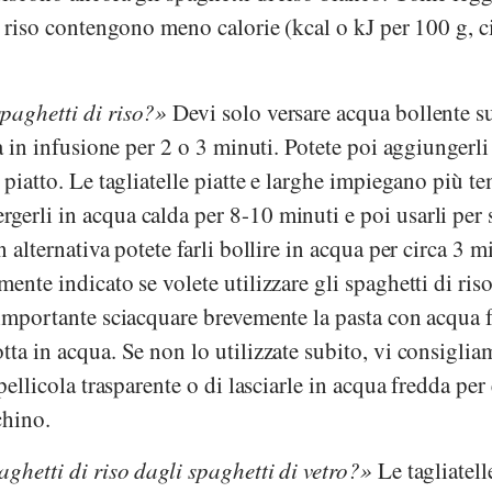
di riso contengono meno calorie (kcal o kJ per 100 g, c
paghetti di riso?
Devi solo versare acqua bollente su
la in infusione per 2 o 3 minuti. Potete poi aggiungerli 
n piatto. Le tagliatelle piatte e larghe impiegano più t
erli in acqua calda per 8-10 minuti e poi usarli per s
n alternativa potete farli bollire in acqua per circa 3 m
ente indicato se volete utilizzare gli spaghetti di ris
 importante sciacquare brevemente la pasta con acqua 
tta in acqua. Se non lo utilizzate subito, vi consiglia
 pellicola trasparente o di lasciarle in acqua fredda per 
chino.
ghetti di riso dagli spaghetti di vetro?
Le tagliatell