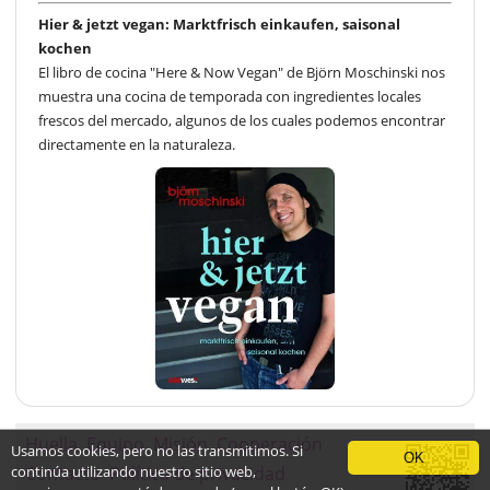
Hier & jetzt vegan: Marktfrisch einkaufen, saisonal
kochen
El libro de cocina "Here & Now Vegan" de Björn Moschinski nos
muestra una cocina de temporada con ingredientes locales
frescos del mercado, algunos de los cuales podemos encontrar
directamente en la naturaleza.
Huella
Equipo
Misión
Cooperación
Usamos cookies, pero no las transmitimos. Si
OK
continúa utilizando nuestro sitio web,
Contacto
Política de privacidad