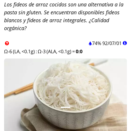
Los fideos de arroz cocidos son una alternativa a la
pasta sin gluten. Se encuentran disponibles fideos
blancos y fideos de arroz integrales. ¿Calidad
orgánica?
74%
92
/
07
/
01
Ω-6 (LA, <0.1g)
:
Ω-3 (ALA, <0.1g)
=
0:0