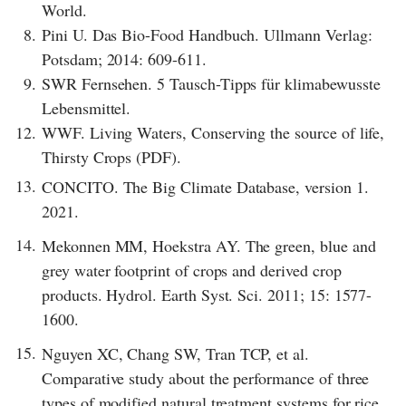
World.
8.
Pini U. Das Bio-Food Handbuch. Ullmann Verlag:
Potsdam; 2014: 609-611.
9.
SWR Fernsehen. 5 Tausch-Tipps für klimabewusste
Lebensmittel.
12.
WWF. Living Waters, Conserving the source of life,
Thirsty Crops (PDF).
13.
CONCITO. The Big Climate Database, version 1.
2021.
14.
Mekonnen MM, Hoekstra AY. The green, blue and
grey water footprint of crops and derived crop
products. Hydrol. Earth Syst. Sci. 2011; 15: 1577-
1600.
15.
Nguyen XC, Chang SW, Tran TCP, et al.
Comparative study about the performance of three
types of modified natural treatment systems for rice