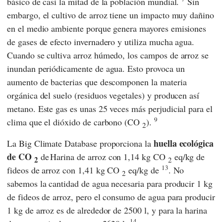
básico de casi la mitad de la población mundial.
Sin
embargo, el cultivo de arroz tiene un impacto muy dañino
en el medio ambiente porque genera mayores emisiones
de gases de efecto invernadero y utiliza mucha agua.
Cuando se cultiva arroz húmedo, los campos de arroz se
inundan periódicamente de agua. Esto provoca un
aumento de bacterias que descomponen la materia
orgánica del suelo (residuos vegetales) y producen así
metano. Este gas es unas 25 veces más perjudicial para el
9
clima que el dióxido de carbono (CO
).
2
huella ecológica
La
Big Climate Database
proporciona la
de CO
de
Harina de arroz con 1,14 kg CO
eq/kg de
2
2
13
fideos de arroz con 1,41 kg CO
eq/kg de
. No
2
sabemos la cantidad de agua necesaria para producir 1 kg
de fideos de arroz, pero el consumo de agua para producir
1 kg de arroz es de alrededor de 2500 l, y para la harina
14