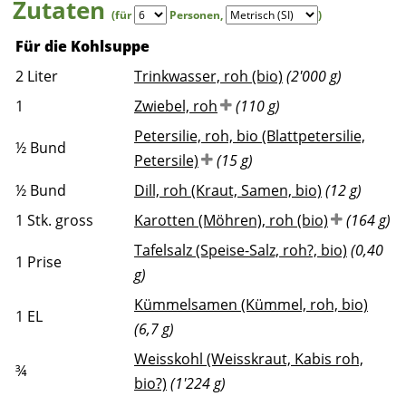
Zutaten
(für
Personen
,
)
Für die Kohlsuppe
2
Liter
Trinkwasser, roh (bio)
(2'000 g)
1
Zwiebel, roh
(110 g)
Petersilie, roh, bio (Blattpetersilie,
½
Bund
Petersile)
(15 g)
½
Bund
Dill, roh (Kraut, Samen, bio)
(12 g)
1
Stk. gross
Karotten (Möhren), roh (bio)
(164 g)
Tafelsalz (Speise-Salz, roh?, bio)
(0,40
1
Prise
g)
Kümmelsamen (Kümmel, roh, bio)
1
EL
(6,7 g)
Weisskohl (Weisskraut, Kabis roh,
¾
bio?)
(1'224 g)