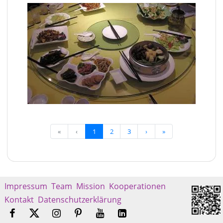
«
‹
1
2
3
›
»
Impressum
Team
Mission
Kooperationen
Kontakt
Datenschutzerklärung