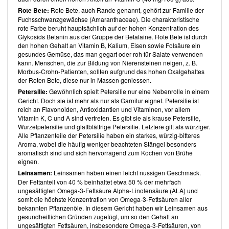
Rote Bete:
Rote Bete, auch Rande genannt, gehört zur Familie der
Fuchsschwanzgewächse (Amaranthaceae). Die charakteristische
rote Farbe beruht hauptsächlich auf der hohen Konzentration des
Glykosids Betanin aus der Gruppe der Betalaine. Rote Bete ist durch
den hohen Gehalt an Vitamin B, Kalium, Eisen sowie Folsäure ein
gesundes Gemüse, das man gegart oder roh für Salate verwenden
kann. Menschen, die zur Bildung von Nierensteinen neigen, z. B.
Morbus-Crohn-Patienten, sollten aufgrund des hohen Oxalgehaltes
der Roten Bete, diese nur in Massen geniessen.
Petersilie:
Gewöhnlich spielt Petersilie nur eine Nebenrolle in einem
Gericht. Doch sie ist mehr als nur als Garnitur eignet. Petersilie ist
reich an Flavonoiden, Antioxidantien und Vitaminen, vor allem
Vitamin K, C und A sind vertreten. Es gibt sie als krause Petersilie,
Wurzelpetersilie und glattblättrige Petersilie. Letztere gilt als würziger.
Alle Pflanzenteile der Petersilie haben ein starkes, würzig-bitteres
Aroma, wobei die häufig weniger beachteten Stängel besonders
aromatisch sind und sich hervorragend zum Kochen von Brühe
eignen.
Leinsamen:
Leinsamen haben einen leicht nussigen Geschmack.
Der Fettanteil von 40 % beinhaltet etwa 50 % der mehrfach
ungesättigten Omega-3-Fettsäure Alpha-Linolensäure (ALA) und
somit die höchste Konzentration von Omega-3-Fettsäuren aller
bekannten Pflanzenöle. In diesem Gericht haben wir Leinsamen aus
gesundheitlichen Gründen zugefügt, um so den Gehalt an
ungesättigten Fettsäuren, insbesondere Omega-3-Fettsäuren, von