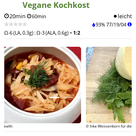
Vegane Kochkost
20min
leicht
60min
93%
77
/
19
/
04
Ω-6 (LA, 0.3g)
:
Ω-3 (ALA, 0.6g)
=
1:2
© Inke Weissenborn für diet-health