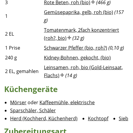
3
Rote Beten, roh (bio)
(466 g)
Gemüsepaprika, gelb, roh (bio)
(157
1
g)
Tomatenmark, 2fach konzentriert
2
EL
(roh?, bio)
(32 g)
1
Prise
Schwarzer Pfeffer (bio, roh?)
(0,10 g)
240
g
Kidney-Bohnen, gekocht, (bio)
Leinsamen, roh, bio (Gold-Leinsaat,
2
EL, gemahlen
Flachs)
(14 g)
Küchengeräte
Mörser
oder
Kaffeemühle, elektrische
Sparschäler, Schäler
Herd (Kochherd, Küchenherd)
Kochtopf
Sieb
Zubereitungsart