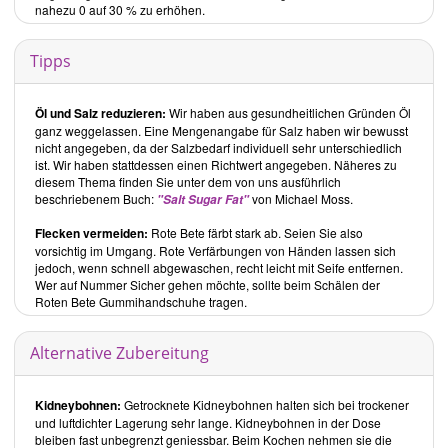
nahezu 0 auf 30 % zu erhöhen.
Tipps
Öl und Salz reduzieren:
Wir haben aus gesundheitlichen Gründen Öl
ganz weggelassen. Eine Mengenangabe für Salz haben wir bewusst
nicht angegeben, da der Salzbedarf individuell sehr unterschiedlich
ist. Wir haben stattdessen einen Richtwert angegeben. Näheres zu
diesem Thema finden Sie unter dem von uns ausführlich
beschriebenem Buch:
von Michael Moss.
"Salt Sugar Fat"
Flecken vermeiden:
Rote Bete färbt stark ab. Seien Sie also
vorsichtig im Umgang. Rote Verfärbungen von Händen lassen sich
jedoch, wenn schnell abgewaschen, recht leicht mit Seife entfernen.
Wer auf Nummer Sicher gehen möchte, sollte beim Schälen der
Roten Bete Gummihandschuhe tragen.
Alternative Zubereitung
Kidneybohnen:
Getrocknete Kidneybohnen halten sich bei trockener
und luftdichter Lagerung sehr lange. Kidneybohnen in der Dose
bleiben fast unbegrenzt geniessbar. Beim Kochen nehmen sie die