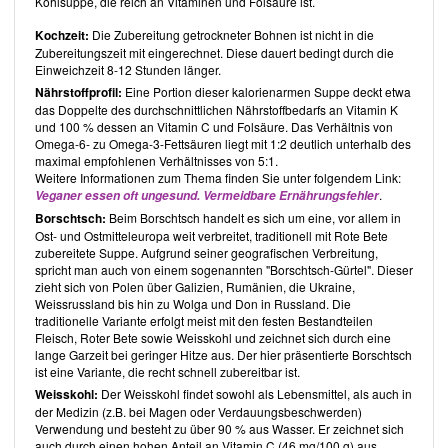
Kohlsuppe, die reich an Vitaminen und Folsäure ist.
Kochzeit:
Die Zubereitung getrockneter Bohnen ist nicht in die
Zubereitungszeit mit eingerechnet. Diese dauert bedingt durch die
Einweichzeit 8-12 Stunden länger.
Nährstoffprofil:
Eine Portion dieser kalorienarmen Suppe deckt etwa
das Doppelte des durchschnittlichen Nährstoffbedarfs an Vitamin K
und 100 % dessen an Vitamin C und Folsäure. Das Verhältnis von
Omega-6- zu Omega-3-Fettsäuren liegt mit 1:2 deutlich unterhalb des
maximal empfohlenen Verhältnisses von 5:1.
Weitere Informationen zum Thema finden Sie unter folgendem Link:
.
Veganer essen oft ungesund. Vermeidbare Ernährungsfehler
Borschtsch:
Beim Borschtsch handelt es sich um eine, vor allem in
Ost- und Ostmitteleuropa weit verbreitet, traditionell mit Rote Bete
zubereitete Suppe. Aufgrund seiner geografischen Verbreitung,
spricht man auch von einem sogenannten "Borschtsch-Gürtel". Dieser
zieht sich von Polen über Galizien, Rumänien, die Ukraine,
Weissrussland bis hin zu Wolga und Don in Russland. Die
traditionelle Variante erfolgt meist mit den festen Bestandteilen
Fleisch, Roter Bete sowie Weisskohl und zeichnet sich durch eine
lange Garzeit bei geringer Hitze aus. Der hier präsentierte Borschtsch
ist eine Variante, die recht schnell zubereitbar ist.
Weisskohl:
Der Weisskohl findet sowohl als Lebensmittel, als auch in
der Medizin (z.B. bei Magen oder Verdauungsbeschwerden)
Verwendung und besteht zu über 90 % aus Wasser. Er zeichnet sich
auch durch einen hohen Anteil an Vitamin C (46 mg/100 g) aus.