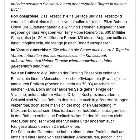
pflanzlichen Proteinquellen ein. Ihr Credo:
Schmuggeln Sie
auf oder servieren Sie sie zu einem der herzhaften Burger in diesem
veganes Eiweiss in alle erdenklichen Mahlzeiten und Snacks
.
Buch"
Dafür verwendet die Autorin neben vollwertigen Nahrungsmitteln
Portionsgrösse:
Das Rezept ist eine Beilage und das Rezeptbild
auch unterschiedliche pflanzliche Proteinpulver. Da Eiweisspulver
veranschaulicht eine mögliche Kombination mit dieser Pilze-Bohnen-
den Geschmack und die Konsistenz der Rezepte verändern,
Gravy. Die Zutatenangaben die wir für 5 Personen ausgelegt haben
verwendet die Autorin für jedes Rezept ein bestimmtes Proteinpulver,
ergeben gemäss Angaben von Terry Hope Romero ca. 600 Milliliter
nämlich Eiweisspulver aus Hanf, braunem Reis oder Erbsen.
Sauce, also je 120 Milliliter pro Person. Mit diesen Angaben sollte es
In
Vorräte
sind eiweissreiche Zutaten besprochen.
Grundlagen
Ihnen möglich sein, die Menge je nach Bedarf anzupassen.
beinhaltet Tipps, etwa zum Kochen und Einfrieren von Getreide und
Im Voraus zubereitbar:
"Sie können die Sauce auch bis zu 2 Tage im
Bohnen.
Grundrezepte
für u.a. Bohnen und Seitan helfen, auf
Voraus zubereiten und fest verschlossen im Kühlschrank
unverarbeitete Produkte auszuweichen.
aufbewahren. Auf kleiner Flamme wieder aufwärmen, dabei
gelegentlich umrühren."
Teil 2: Rezepte
Weisse Bohnen:
Alle Bohnen der Gattung Phaseolus enthalten
Jedes der aufgeführten Rezepte verfügt über entsprechende
Phasin, ein für den Menschen toxisches Glykoprotein (Eiweiss), das
Rezeptsymbole für: Glutenfrei, Sojafrei, Veganes Proteinpulver,
man durch Erhitzen (Kochen bei mehr als 70 °C) unschädlich
Erbsenprotein, Hanfprotein, Reisprotein, Sojaprotein (Tofu oder
machen kann. Doch auf der anderen Seite gehen einige der
Tempeh), Bohnenprotein (Bohnen ausser Soja- oder Erbsenprotein),
Vitamine, unter anderem Vitamin C, beim Kochprozess verloren.
Weizenprotein sowie Nuss-/Samenprotein. Dadurch sind die jeweils
Gekocht sind Weisse Bohnen demzufolge auch in grösseren Mengen
verwendeten Eiweissquellen leicht auszumachen.
verzehrbar, doch sollte man sich der möglichen Gasbildung im
Dickdarm bewusst sein.
Dies ist darauf zurückführbar, dass gewisse
Unaufhaltsame Smoothie-Bowls und Granola-Müslis
in den Bohnen enthaltene Dreifachzucker für den Menschen nicht
Unter Smoothie-Bowls sind Smoothies zum Löffeln zu verstehen, wie
verdaubar sind, sehr wohl aber für seine unter anderem auch
beispielsweise die
Mango-Avocado-Hanf-Smoothie-Bowl
.
Faulgase absondernden Darmbakterien.
Die Samen der Gartenbohne haben einen hohen Proteingehalt und
Des Ninjas Protein-Pfannkuchen, -Waffeln und viel, viel mehr
enthalten eine Reihe von essentiellen Aminosäuren, jedoch nicht