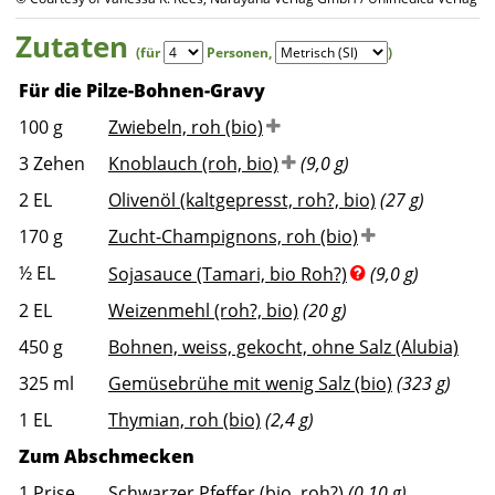
Zutaten
(für
Personen
,
)
Für die Pilze-Bohnen-Gravy
100
g
Zwiebeln, roh (bio)
3
Zehen
Knoblauch (roh, bio)
(9,0 g)
2
EL
Olivenöl (kaltgepresst, roh?, bio)
(27 g)
170
g
Zucht-Champignons, roh (bio)
½
EL
Sojasauce (Tamari, bio Roh?)
(9,0 g)
2
EL
Weizenmehl (roh?, bio)
(20 g)
450
g
Bohnen, weiss, gekocht, ohne Salz (Alubia)
325
ml
Gemüsebrühe mit wenig Salz (bio)
(323 g)
1
EL
Thymian, roh (bio)
(2,4 g)
Zum Abschmecken
1
Prise
Schwarzer Pfeffer (bio, roh?)
(0,10 g)