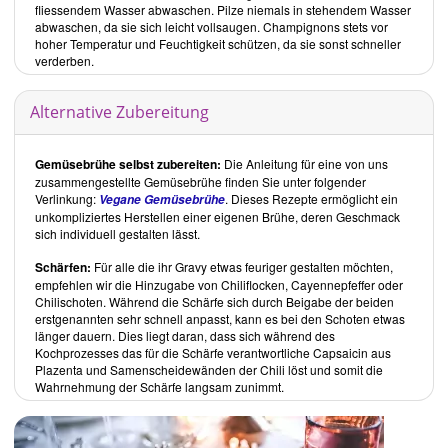
fliessendem Wasser abwaschen. Pilze niemals in stehendem Wasser
In diesem Kapitel ist die Grundzutat nicht der
Burger
, sondern Nudeln,
abwaschen, da sie sich leicht vollsaugen. Champignons stets vor
Getreide oder Brötchen. Hinzu kommen Schichten aus Gemüse,
hoher Temperatur und Feuchtigkeit schützen, da sie sonst schneller
frischem Blattgemüse und pflanzlichen Proteinquellen wie Seitan
verderben.
oder Tempeh. Es entstehen Gerichte wie die
Brötchen-Grünkohl-Bowl
mit Tomaten-Gravy
und die
Zitronengras-Tempehfleischbällchen mit
Erdnussbutter-Satay
.
Alternative Zubereitung
Süsse Leckereien
Neben vielen Cookie-Rezepten sind auch Rezepte wie
Schwarze-
Gemüsebrühe selbst zubereiten:
Die Anleitung für eine von uns
Bohnen-Hanf-Brownies
und
Cashew-Ingwer-Milchreis
aufgeführt.
zusammengestellte Gemüsebrühe finden Sie unter folgender
Das Buch schliesst mit einem
Index
ab.
Verlinkung:
. Dieses Rezepte ermöglicht ein
Vegane Gemüsebrühe
unkompliziertes Herstellen einer eigenen Brühe, deren Geschmack
Gesamteindruck
sich individuell gestalten lässt.
Protein Ninja
von
Terry Hope Romero
enthält eine Vielzahl an
Rezepten mit unterschiedlichsten Eiweissquellen. Hierfür verwendet
Schärfen:
Für alle die ihr Gravy etwas feuriger gestalten möchten,
sie neben den in den Zutaten natürlich vorkommenden Eiweissen,
empfehlen wir die Hinzugabe von Chiliflocken, Cayennepfeffer oder
leider auch pflanzliche Proteinpulver. Da verschiedene Eiweisspulver
Chilischoten. Während die Schärfe sich durch Beigabe der beiden
zum Einsatz kommen, ist der Kauf mehrerer teurer Produkte
erstgenannten sehr schnell anpasst, kann es bei den Schoten etwas
erforderlich.
länger dauern. Dies liegt daran, dass sich während des
Proteinpulver sind industrielle Massenware. Diesen Protein-Isolaten,
Kochprozesses das für die Schärfe verantwortliche Capsaicin aus
fehlen die wertvollen
sekundären Pflanzenstoffe
, die vollwertige
Plazenta und Samenscheidewänden der Chili löst und somit die
pflanzliche Proteinquellen enthalten. Ihre Verwendung vermittelt den
Wahrnehmung der Schärfe langsam zunimmt.
Eindruck, dass der Proteinbedarf nicht über natürliche, vollwertige
Lebensmittel deckbar ist. Dies ist ein Trugschluss. Auch ohne teure
Eiweisspulver lässt sich der Bedarf problemlos decken. Zudem ist der