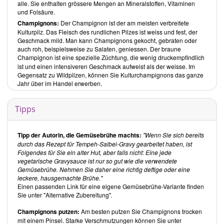
Von
Kürbis-Power-Pfannkuchen
über
Kichererbsen-
alle. Sie enthalten grössere Mengen an Mineralstoffen, Vitaminen
Gemüsepfannkuchen mit Korianderminze-Apfel-Chutney
- hier ist
und Folsäure.
eine breite Auswahl sehr unterschiedlicher Rezepte aufgeführt.
Champignons:
Der Champignon ist der am meisten verbreitete
Kulturpilz. Das Fleisch des rundlichen Pilzes ist weiss und fest, der
Die Protein-Backstube
Geschmack mild. Man kann Champignons gekocht, gebraten oder
Süsse Rezepte wie
Blaubeer-Zitronen-Protein-Scones
oder
auch roh, beispielsweise zu Salaten, geniessen. Der braune
herzhafte, wie
Hanf-Maisbrot
und
Süsskartoffel-Erbsen-Brötchen
Champignon
ist eine spezielle Züchtung, die wenig druckempfindlich
zeigen, wie vielfältig die Möglichkeiten sind.
ist und einen intensiveren Geschmack aufweist als der weisse. Im
Gegensatz zu Wildpilzen, können Sie Kulturchampignons das ganze
Supertoast: herzhaft und süss
Jahr über im Handel erwerben.
Hier finden Sie verschiedene Aufstriche. Als Beispiel sind der
Ingwer-
Kürbis-Adzuki-Toast
und
Toast mit Spinat-Dill-Ricotta
genannt.
Tipps
Proteinbeladene Bratlinge und Burger
Die Burger-Rezepte sind als Rezepte für Bratlinge ohne
dazugehöriges Brot zu verstehen, wie der
Super-Hanfprotein-Bete-
Tipp der Autorin, die Gemüsebrühe machts:
"Wenn Sie sich bereits
Burger
und der
Linsen-Walnuss-Braten
.
durch das Rezept für Tempeh-Salbei-Gravy gearbeitet haben, ist
Folgendes für Sie ein alter Hut, aber falls nicht: Eine jede
Die besten Burgerbowls aller Zeiten
vegetarische Gravysauce ist nur so gut wie die verwendete
Burgerbowls bestehen aus frischem Blattgemüse bzw. Salat und
Gemüsebrühe. Nehmen Sie daher eine richtig deftige oder eine
Dressing, kombiniert mit Bratlingen. Dadurch weisen sie ein
leckere, hausgemachte Brühe."
gesundes Verhältnis zwischen proteinhaltigen Nahrungsmitteln und
Einen passenden Link für eine eigene Gemüsebrühe-Variante finden
frischem Gemüse. Der
Korma-Burger mit Kokosquinoa & Spinatsalat
Sie unter "Alternative Zubereitung"
.
ist ein Beispiel eines solchen Rezeptes.
Champignons putzen:
Am besten putzen Sie Champignons trocken
Getreide- und Nudelbowls
mit einem Pinsel. Starke Verschmutzungen können Sie unter