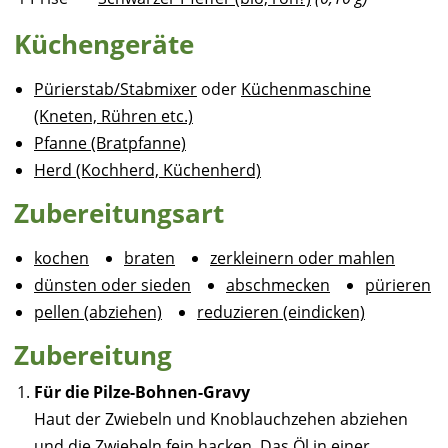
Küchengeräte
Pürierstab/Stabmixer
oder
Küchenmaschine
(Kneten, Rühren etc.)
Pfanne (Bratpfanne)
Herd (Kochherd, Küchenherd)
Zubereitungsart
kochen
braten
zerkleinern oder mahlen
dünsten oder sieden
abschmecken
pürieren
pellen (abziehen)
reduzieren (eindicken)
Zubereitung
Für die Pilze-Bohnen-Gravy
Haut der Zwiebeln und Knoblauchzehen abziehen
und die Zwiebeln fein hacken. Das Öl in einer