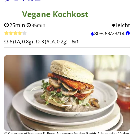
Vegane Kochkost
25min
leicht
35min
80%
63
/
23
/
14
Ω-6 (LA, 0.8g)
:
Ω-3 (ALA, 0.2g)
=
5:1
© Courtesy of Vanessa K. Rees, Narayana Verlag GmbH / Unimedica Verlag