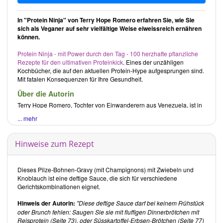
In "Protein Ninja" von Terry Hope Romero erfahren Sie, wie Sie
sich als Veganer auf sehr vielfältige Weise eiweissreich ernähren
können.
Protein Ninja - mit Power durch den Tag - 100 herzhafte pflanzliche
Rezepte für den ultimativen Proteinkick
. Eines der unzähligen
Kochbücher, die auf den aktuellen Protein-Hype aufgesprungen sind.
Mit fatalen Konsequenzen für Ihre Gesundheit.
Über die Autorin
Terry Hope Romero
, Tochter von Einwanderern aus Venezuela, ist in
den USA geboren. Sie ist eine mehrfach ausgezeichnete Chefköchin
... mehr
und Kochbuchautorin und wirkt mit bei
VegNews
, einem führenden
veganen Lifestyle-Magazin. Von der
Cornell Universität
hat sie ein
"Certificate in Plant Based Nutrition" erhalten.
Hinweise zum Rezept
Inhalt des Buches
Das Kochbuch ist in zwei Teile untergliedert. Im ersten Teil erfahren
Dieses Pilze-Bohnen-Gravy (mit Champignons) mit Zwiebeln und
Sie alles über verschiedene Eiweissquellen und erhalten zahlreiche
Knoblauch ist eine deftige Sauce, die sich für verschiedene
Tipps für Vorrat und Küche. Im zweiten Teil sind die Rezepte
Gerichtskombinationen eignet.
aufgeführt.
Hinweis der Autorin:
"Diese deftige Sauce darf bei keinem Frühstück
Teil 1: Im Reich des Protein-Ninjas
oder Brunch fehlen: Saugen Sie sie mit fluffigen Dinnerbrötchen mit
In diesem Teil geht
Terry Hope Romero
auf die unterschiedlichen
Reisprotein (Seite 73), oder Süsskartoffel-Erbsen-Brötchen (Seite 77)