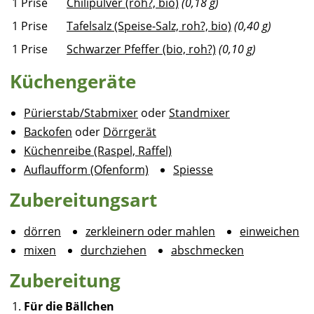
1
Prise
Chilipulver (roh?, bio)
(0,18 g)
1
Prise
Tafelsalz (Speise-Salz, roh?, bio)
(0,40 g)
1
Prise
Schwarzer Pfeffer (bio, roh?)
(0,10 g)
Küchengeräte
Pürierstab/Stabmixer
oder
Standmixer
Backofen
oder
Dörrgerät
Küchenreibe (Raspel, Raffel)
Auflaufform (Ofenform)
Spiesse
Zubereitungsart
dörren
zerkleinern oder mahlen
einweichen
mixen
durchziehen
abschmecken
Zubereitung
Für die Bällchen