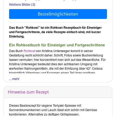
Weitere Bilder (3)
Bestellmöglichkeiten
Das Buch "Rohkost" ist ein Rohkost Rezeptbuch für Einsteiger
und Fortgeschrittene, da viele Rezepte einfach sind, mit kurzer
Einleitung.
Ein Rohkostbuch für Einsteiger und Fortgeschrittene
Das Buch
Rohkost
von
Kristina Unterweger
kommt in seiner
Gestaltung recht schlicht daher. Schrift, Fotos sowie Bucheinteilung
lassen vermuten: hier konzentriert man sich auf das Wesentliche. Für
Kristina Unterweger
bedeutet dies den achtsamen Umgang mit
wertvollen Nahrungsmitteln, die mit der Erhitzung über 42° Celsius
hinsichtlich Vitaminen und Enzymen einen Teil ihrer positiven
Eigenschaften verlieren. Sie plädiert für roh-vegane Ernährung als
... mehr
unterstützende, wohltuende Gesundheitsküche. Dabei ist es ihr ein
Anliegen, zu vermitteln, dass Spaß am Essen und Zubereiten sowie
Genuss Teil ihres Konzepts von Rohkost sind.
Hinweise zum Rezept
Nach einer kurzen Einleitung zum Begriff
Rohkost
und einem Hinweis
auf wenige notwendige Küchengeräte sowie
Vorratsschrankorganisation
beginnt der Rezeptteil des Buches.
Dieses Basisrezept für vegane Teriyaki-Spiesse mit
Dieser ist unterteilt in
Suppen & Salate
,
Hauptspeisen
,
Snacks, Brote
Sonnenblumenkernen und Lauch lässt sich schön mit Gemüse
& Aufstriche
,
Desserts
und
Getränke
.
kombinieren. Alternative zu deftigen Grillspiessen.