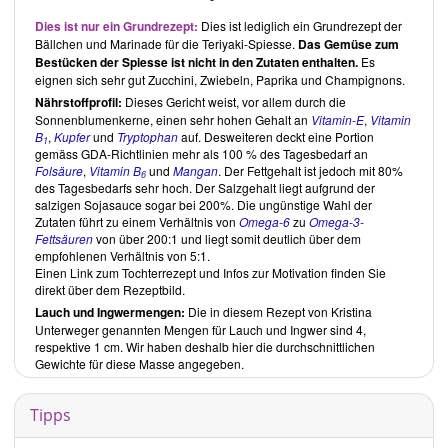
Die Gerichte sind jeweils sehr einfach aufgebaut und benötigen nur
Dies ist nur ein Grundrezept:
Dies ist lediglich ein Grundrezept
der
wenige Zubereitungsschritte. Falls man eine Zutat vorher einweichen
Bällchen und Marinade für die Teriyaki-Spiesse.
Das Gemüse zum
muss oder das Gericht anschließend Kühlung benötigt, so ist dies
Bestücken der Spiesse ist nicht in den Zutaten enthalten.
Es
extra angegeben. Zu vielen der Rezepte findet man Tipps bezüglich
eignen sich sehr gut Zucchini, Zwiebeln, Paprika und Champignons.
alternativer Zubereitung oder Hinweise zu den Zutaten.
Nährstoffprofil:
Dieses Gericht weist, vor allem durch die
Alle 61 der enthaltenen Rezepte sind roh-vegan und fast
durchgängig sehr simpel in der Zubereitung. Wie
Sonnenblumenkerne, einen sehr hohen Gehalt an
Kristina Unterweger
Vitamin-E
,
Vitamin
eingangs betont, haben einige der Rezepte eine sehr lange
B
,
Kupfer
und
Tryptophan
auf. Desweiteren deckt eine Portion
1
Zutatenliste. Andere hingegen kommen mit 4-9 Zutaten aus. Die
gemäss GDA-Richtlinien mehr als 100 % des Tagesbedarf an
meisten der genannten Nahrungsmittel sind sehr gängig und
Folsäure
,
Vitamin B
und
Mangan
. Der Fettgehalt ist jedoch mit 80%
6
unkompliziert zu besorgen.
des Tagesbedarfs sehr hoch. Der Salzgehalt liegt aufgrund der
salzigen Sojasauce sogar bei 200%. Die ungünstige Wahl der
Was Saison, Anlass sowie Zutaten angeht, so ist dieses Buch sehr
Zutaten führt zu einem Verhältnis von
Omega-6
zu
Omega-3-
vielfältig. Ausgefallenes wie
Würzige Muskatcremesuppe
,
Gefüllte
Fettsäuren
von über 200:1 und liegt somit deutlich über dem
Avocados
oder
Pastinaken-Sushi
doch auch Gängigeres wie
empfohlenen Verhältnis von 5:1.
Spanische Gazpacho
und
Zucchinispaghetti
ist hier zu finden. Einzig
Einen Link zum Tochterrezept und Infos zur Motivation finden Sie
ein Detail mag diejenigen verwirren, die nicht im Besitz eines
direkt über dem Rezeptbild.
Dörrautomaten sind: soll man doch nicht über 42° Celsius erhitzen,
so wundert die Angabe in einigen Rezepten, man solle Zutaten im
Lauch und Ingwermengen:
Die in diesem Rezept von Kristina
Ofen bei 50° Celsius trocknen.
Unterweger genannten Mengen für Lauch und Ingwer sind 4,
respektive 1 cm. Wir haben deshalb hier die durchschnittlichen
Dieses Buch bringt sowohl fortgeschrittene Rohköstler als auch
Gewichte für diese Masse angegeben.
Einsteiger gut durch den roh-veganen Alltag. Für feierliche Anlässe
hält es aber ebenso einiges bereit – wie etwa eine
Limetten-Schoko-
Torte
. In der Rohkostwelt unterscheidet man oft zwischen
Tipps
aufwändigen Gourmet-Gerichten und einfach zubereiteten Gerichten,
wie etwa Salaten.
Kristina Unterweger
ergreift keine Partei und bringt