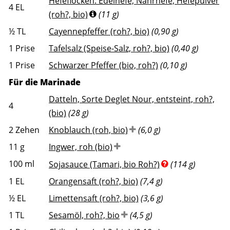
Hefeflocken: Edelhefe, Nährhefe, Hefepulver
4
EL
(roh?, bio)
(11 g)
½
TL
Cayennepfeffer (roh?, bio)
(0,90 g)
1
Prise
Tafelsalz (Speise-Salz, roh?, bio)
(0,40 g)
1
Prise
Schwarzer Pfeffer (bio, roh?)
(0,10 g)
Für die Marinade
Datteln, Sorte Deglet Nour, entsteint, roh?,
4
(bio)
(28 g)
2
Zehen
Knoblauch (roh, bio)
(6,0 g)
11
g
Ingwer, roh (bio)
100
ml
Sojasauce (Tamari, bio Roh?)
(114 g)
1
EL
Orangensaft (roh?, bio)
(7,4 g)
½
EL
Limettensaft (roh?, bio)
(3,6 g)
1
TL
Sesamöl, roh?, bio
(4,5 g)