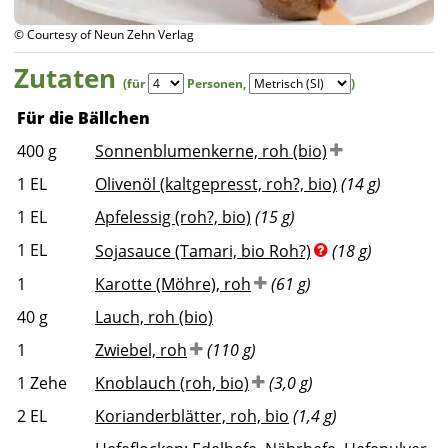
© Courtesy of Neun Zehn Verlag
Zutaten
(für
Personen
,
)
Für die Bällchen
400
g
Sonnenblumenkerne, roh (bio)
1
EL
Olivenöl (kaltgepresst, roh?, bio)
(14 g)
1
EL
Apfelessig (roh?, bio)
(15 g)
1
EL
Sojasauce (Tamari, bio Roh?)
(18 g)
1
Karotte (Möhre), roh
(61 g)
40
g
Lauch, roh (bio)
1
Zwiebel, roh
(110 g)
1
Zehe
Knoblauch (roh, bio)
(3,0 g)
2
EL
Korianderblätter, roh, bio
(1,4 g)