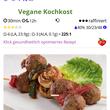
Vegane Kochkost
30min
raffiniert
12h
40%
30
/
23
/
48
Ω-6 (LA, 23.9g)
:
Ω-3 (ALA, 0.1g)
=
225:1
Klick gesundheitlich optimiertes Rezept