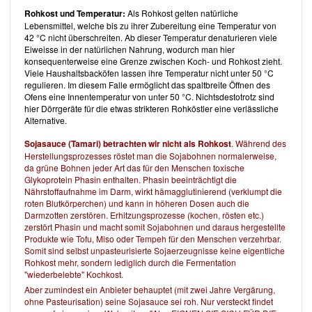
in ihrem Buch einfach beides. Das Preisleistungsverhältnis ist dabei
Rohkost und Temperatur:
Als Rohkost gelten natürliche
kaum schlagbar – für 7,90 Euro bekommt man im großformatigen
Lebensmittel, welche bis zu ihrer Zubereitung eine Temperatur von
Hardcover einiges geboten.
42 °C nicht überschreiten. Ab dieser Temperatur denaturieren viele
Im Februar 2018 zeigte
Amazon
für das Buch 4 Sterne, bewertet von
Eiweisse in der natürlichen Nahrung, wodurch man hier
16 Käufern. Erstausgabe war 29. Mai 2015.
konsequenterweise eine Grenze zwischen Koch- und Rohkost zieht.
Außerdem im
Neun Zehn Verlag
erschienen und unter anderen bei
Viele Haushaltsbacköfen lassen ihre Temperatur nicht unter 50 °C
uns vorgestellt sind
Kick it vegan!
von
Ilja Lauber
und
Vegan Oriental
regulieren. Im diesem Falle ermöglicht das spaltbreite Öffnen des
von
Parvin Razavi
.
Ofens eine Innentemperatur von unter 50 °C. Nichtsdestotrotz sind
hier Dörrgeräte für die etwas strikteren Rohköstler eine verlässliche
Alternative.
Sojasauce (Tamari) betrachten wir nicht als Rohkost
. Während des
Herstellungsprozesses röstet man die Sojabohnen normalerweise,
da grüne Bohnen jeder Art das für den Menschen toxische
Glykoprotein Phasin enthalten. Phasin beeinträchtigt die
Nährstoffaufnahme im Darm, wirkt hämagglutinierend (verklumpt die
roten Blutkörperchen) und kann in höheren Dosen auch die
Darmzotten zerstören. Erhitzungsprozesse (kochen, rösten etc.)
zerstört Phasin und macht somit Sojabohnen und daraus hergestellte
Produkte wie Tofu, Miso oder Tempeh für den Menschen verzehrbar.
Somit sind selbst unpasteurisierte Sojaerzeugnisse keine eigentliche
Rohkost mehr, sondern lediglich durch die Fermentation
"wiederbelebte" Kochkost.
Aber zumindest ein Anbieter behauptet (mit zwei Jahre Vergärung,
ohne Pasteurisation) seine Sojasauce sei roh. Nur versteckt findet