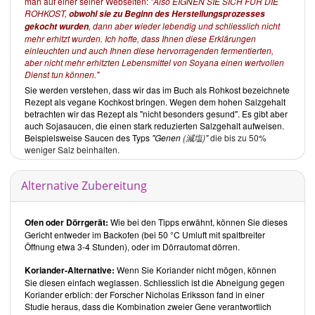
man auf einer seiner Webseiten:
"Also EIGNEN SIE SICH FÜR DIE
ROHKOST,
obwohl sie zu Beginn des Herstellungsprozesses
, dann aber wieder lebendig und schliesslich nicht
gekocht wurden
mehr erhitzt wurden.
Ich hoffe, dass Ihnen diese Erklärungen
einleuchten und auch Ihnen diese hervorragenden fermentierten,
aber nicht mehr erhitzten Lebensmittel von Soyana einen wertvollen
Dienst tun können."
Sie werden verstehen, dass wir das im Buch als Rohkost bezeichnete
Rezept als vegane Kochkost bringen. Wegen dem hohen Salzgehalt
betrachten wir das Rezept als "nicht besonders gesund". Es gibt aber
auch Sojasaucen, die einen stark reduzierten Salzgehalt aufweisen.
Beispielsweise Saucen des Typs
"Genen
(
減塩
)"
die bis zu 50%
weniger Salz beinhalten.
Alternative Zubereitung
Ofen oder Dörrgerät:
Wie bei den Tipps erwähnt, können Sie dieses
Gericht entweder im Backofen (bei 50 °C Umluft mit spaltbreiter
Öffnung etwa 3-4 Stunden), oder im Dörrautomat dörren.
Koriander-Alternative:
Wenn Sie Koriander nicht mögen, können
Sie diesen einfach weglassen. Schliesslich ist die Abneigung gegen
Koriander erblich: der Forscher Nicholas Eriksson fand in einer
Studie heraus, dass die Kombination zweier Gene verantwortlich