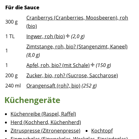
Für die Sauce
Cranberrys (Cranberries, Moosbeeren), roh
300
g
(bio)
1
TL
Ingwer, roh (bio)
(2,0 g)
Zimtstange, roh, bio? (Stangenzimt, Kaneel)
1
(8,0 g)
1
Apfel, roh, bio? (mit Schale)
(150 g)
200
g
Zucker, bio, roh? (Sucrose, Saccharose)
240
ml
Orangensaft (roh?, bio)
(252 g)
Küchengeräte
Küchenreibe (Raspel, Raffel)
Herd (Kochherd, Küchenherd)
Zitruspresse (Zitronenpresse)
Kochtopf