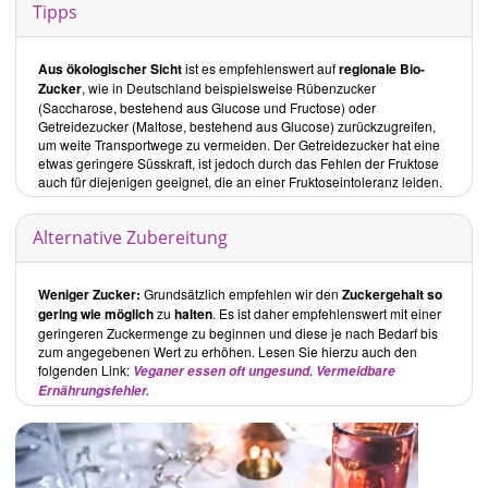
Tipps
Inhalt des Buches
Vegan Christmas - über 70 wundervolle Rezepte für Weihnachten
des Kult Avantgarde Veganers
beginnt mit einer knappen
Aus ökologischer Sicht
ist es empfehlenswert auf
regionale Bio-
Einführung
gefolgt von einem Abschnitt
Zutaten & Ausstattung
.
Zucker
, wie in Deutschland beispielsweise Rübenzucker
Die Rezepte sind in 7 Kapitel unterteilt:
(Saccharose, bestehend aus Glucose und Fructose) oder
Weihnachtsmorgen
Getreidezucker (Maltose, bestehend aus Glucose) zurückzugreifen,
Party-Snacks & leichte Mahlzeiten
um weite Transportwege zu vermeiden. Der Getreidezucker hat eine
etwas geringere Süsskraft, ist jedoch durch das Fehlen der Fruktose
Hauptsachen
auch für diejenigen geeignet, die an einer Fruktoseintoleranz leiden.
Das Drum und Dran
Resteverwertung
Alternative Zubereitung
Hinterher
Essbare Geschenke
Weniger Zucker:
Grundsätzlich empfehlen wir den
Zuckergehalt so
Rezepte
gering wie möglich
zu
halten
. Es ist daher empfehlenswert mit einer
geringeren Zuckermenge zu beginnen und diese je nach Bedarf bis
Weihnachtsmorgen:
zum angegebenen Wert zu erhöhen. Lesen Sie hierzu auch den
Eine kleine Auswahl an hauptsächlich herzhaften Speisen, wie
Tofu
folgenden Link:
Veganer essen oft ungesund. Vermeidbare
Benedict
und der
Durchwachsene "Frühstücksspeck"
.
Ernährungsfehler.
Party-Snacks & leichte Mahlzeiten:
Etwa die Hälfte der aufgeführten Rezepte sind vegane Versionen von
Fleisch- oder Fischgerichten und enthalten auch nicht selten
verarbeitete Produkte, wie Brot oder Konserven. Als Beispiel sind die