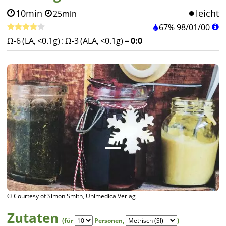
10min
leicht
25min
67%
98
/
01
/
00
Ω-6 (LA, <0.1g)
:
Ω-3 (ALA, <0.1g)
=
0:0
© Courtesy of Simon Smith, Unimedica Verlag
Zutaten
(für
Personen
,
)