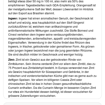
Rezeptkreationen an klassischen Rezepten orientiert und diese in
beträgt etwas über 50 mg in 100 ml, also mehr als 50% des
vegane Gerichte umgewandelt.
empfohlenen Tagesbedarfes nach GDA-Empfehlung. Orangensaft ist
So ist es wenig überraschend, dass ein Viertel der Gerichte
der meistgetrunkene Saft der Welt, dessen Löwenanteil im Hinblick
Fleischersatzprodukte wie
Tofu
oder
Seitan
aufweisen. Ein weiteres
auf den Export aus Brasilien stammt.
Viertel der Rezepte benötigt Alkohol als Zutat. Als Süssungsmittel
Ingwer:
Ingwer hat einen aromatischen Geruch, der Geschmack ist
verwendet der Autor verschiedener Zucker oder
Ahornsirup
. Die
scharf und würzig, was hauptsächlich auf den Stoff Gingerol
Mengen an verwendeten Süssungsmitteln sind bei einem Drittel der
zurückzuführen ist, welchem man antikarzinogene und
Rezepte recht hoch. Zugesetzte Öle setzt er sogar in zwei Drittel der
antiinflammatorische Wirkungen zuschreibt. Die Stoffe Borneol und
Rezepte in grösseren Mengen ein, wobei er neben
Olivenöl
und
Cineol verleihen dem Ingwer seine verdauungsfördernden,
Kokosfett
auch das hochwertige
Rapsöl
verwendet. Zugunsten der
magenstärkenden, antiemetischen, appetit- und kreislaufanregenden
schnellen Zubereitungszeiten kommen Fertigprodukte wie Konserven
Eigenschaften. Verwendung in der Küche findet das Rhizom des
oder auch fertige Teige oft zum Einsatz. Wünschenswert wäre es,
Ingwers, in frischer, getrockneter oder gemahlener Form. Als grünen
grundsätzlich den Fokus in Richtung Gesundheit zu verlegen und auf
oder jungen Ingwer bezeichnet man die jung geernteten Rhizome.
Fertigprodukte ganz zu verzichten sowie den Anteil an Öl- und
Sie sind deutlich milder im Geschmack und weniger holzig.
Süssungsmitteln so gering wie möglich zu halten.
Zimt:
Zimt ist ein Gewürz aus der getrockneten Rinde von
Vegan Christmas
von
Gaz
Oakley
ist ein Kochbuch, dass sich
Zimtbäumen. Sein Aroma verdankt Zimt vor allem dem Zimtöl, das zu
insbesondere für Neulinge der veganen Küche eignet, die sich noch
75 Prozent aus Zimtaldehyd besteht. In Europa verwendet man Zimt
nicht von traditionellen Gerichten lösen können, oder aber zum
als Gewürz hauptsächlich für Süssspeisen und Getränke, in der
Aufzeigen, dass Fleisch-, Fisch- und Milchprodukte zur Zubereitung
indischen und vorderorientalischen Küche gibt man es gerne auch zu
"normaler" Speisen nicht erforderlich sind.
deftigen Speisen. Vor allem im billigeren Cassia-Zimt oder
Über den Autor
chinesischen Zimt ist das in hohen Dosen gesundheitsschädliche
Cumarin enthalten. Da die Cumarin-Menge im besseren Ceylon-Zimt
Der gebürtige Waliser Koch
Gaz Oakley
ist bekannt als
YouTuber
und
nur etwa ein Hundertstel dessen beträgt, ist dieser vorzuziehen für
Kochbuchautor. Er begann das Kochen in frühen Jahren gemeinsam
grössere Zubereitungen vorzuziehen.
mit seinem Vater. 2018 wurde er Chef im Londoner Burger Restaurant
The Vurger Co
.