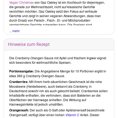
Vegan Christmas
von
Gaz Oakley
ist ein Kochbuch für diejeniegen,
die gerade zur Weihnachtszeit, nicht auf klassische Gerichte
verzichten möchten.
Gaz Oakley
setzt den Fokus auf vertraute
Gerichte und zeigt in seinen veganen Abwandlungen, dass man
durch Ersatz von Fleisch-, Fisch-, Ei- und Milchprodukten
vergleichbare Gerichte zubereiten kann. Die Speisen sind
unkompliziert und benötigen meist weniger als eine Stunde für die
... mehr
Zubereitung. Da der Gesundheitsaspekt ganz klar im Hintergrund
steht, sind viele der Gerichte zwar vegan, aber nicht unbedingt
gesund.
Hinweise zum Rezept
Kritische Buchrezensionen
Seit August 2018 sprechen wir die Verwendung von nicht
Die Cranberry-Orangen-Sauce mit Apfel und frischem Ingwer eignet
besonders gesunden Zutaten gezielter an.
Betroffene Buchrezepte
sich besonders für weihnachtliche Speisen.
belassen wir zwar im Original, ergänzen sie aber durch gesündere
Tochterrezepte.
Portionsangabe:
Die Angegebene Menge für 10 Portionen ergibt in
etwa 360 g Cranberry-Orangen-Sauce.
Gesamteindruck
Cranberries:
Mit ihrem herb-säuerlichen Geschmack ist die rohe
In
Vegan Christmas - über 70 wundervolle Rezepte für Weihnachten
Moosbeere (Heidelbeere), auch bekannt als Cranberry, in
des Kult Avantgarde Veganers
hat
Gaz Oakley
eine grosse Auswahl
Deutschland sowohl roh als auch gekocht beliebt. Cranberreis sollen
klassischer, bevorzugt weihnachtlicher Speisen zusammengetragen.
Inhaltstoffe enthalten, die verhindern, dass sich Bakterien an die
Die Rezepte sind übersichtlich gestaltet und geschmackvoll illustriert.
Oberflächen der Harnwege anheften. Die Wirkung auf
Die Angaben zu Zubereitungszeiten, Schwierigkeitsgrad und zum
Harnwegsinfekte ist jedoch umstritten.
Gluten sind hilfreich und erleichtern die Auswahl. Die Gerichte sind
vorwiegend so gestaltet, dass egal ob Veganer oder nicht, man auf
Orangensaft:
Der auch als O-Saft oder Apfelsinensaft bezeichnete
nichts verzichten muss. So hat
Gaz Oakley
sich bei den
Orangensaft, verfügt über einen hohen
Vitamin C
Anteil. Dieser