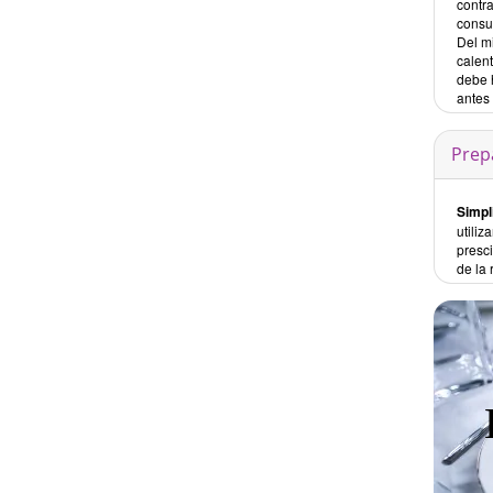
contr
consul
Del m
calen
debe 
antes
Prep
Simpl
utili
presci
de la 