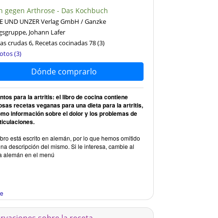
n gegen Arthrose - Das Kochbuch
E UND UNZER Verlag GmbH / Ganzke
gsgruppe, Johann Lafer
as crudas 6, Recetas cocinadas 78
(3)
otos (3)
Dónde comprarlo
tos para la artritis: el libro de cocina contiene
iosas recetas veganas para una dieta para la artritis,
omo información sobre el dolor y los problemas de
ticulaciones.
ibro está escrito en alemán, por lo que hemos omitido
na descripción del mismo. Si le interesa, cambie al
a alemán en el menú
re