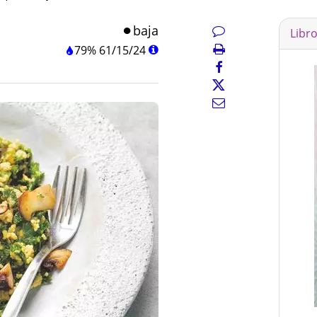
baja
Libr
79%
61
/
15
/
24