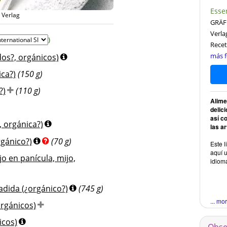
Esse
 Verlag
GRÄF
Verla
)
Recet
más f
dos?, orgánicos)
ica?)
(150 g)
?)
(110 g)
Alimen
delic
así c
, orgánica?)
las ar
rgánico?)
(70 g)
Este l
aquí u
jo en panícula, mijo,
idiom
adida (¿orgánico?)
(745 g)
... mo
orgánicos)
icos)