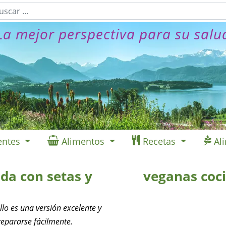
La mejor perspectiva para su salu
entes
Alimentos
Recetas
Al
ada con setas y
veganas coc
illo es una versión excelente y
repararse fácilmente.