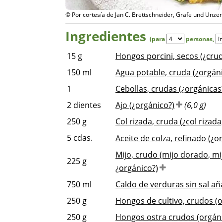
© Por cortesía de Jan C. Brettschneider, Gräfe und Unzer
Ingredientes
(para
personas
,
15
g
Hongos porcini, secos (¿cru
150
ml
Agua potable, cruda (¿orgán
1
Cebollas, crudas (¿orgánicas
2
dientes
Ajo (¿orgánico?)
(6,0 g)
250
g
Col rizada, cruda (¿col rizada
5
cdas.
Aceite de colza, refinado (¿o
Mijo, crudo (mijo dorado, mi
225
g
¿orgánico?)
750
ml
Caldo de verduras sin sal añ
250
g
Hongos de cultivo, crudos (
250
g
Hongos ostra crudos (orgán