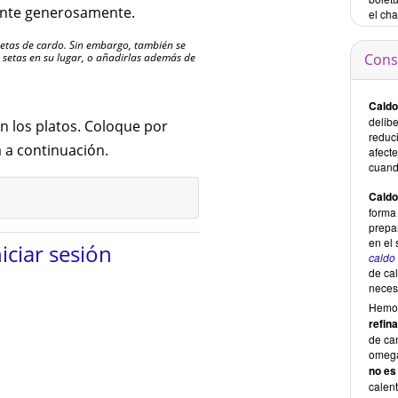
ente generosamente.
el ch
etas de cardo. Sin embargo, también se
 setas en su lugar, o añadirlas además de
Cons
Caldo
delib
en los platos. Coloque por
reduci
a a continuación.
afecte
cuand
Caldo
forma 
prepa
en el
niciar sesión
caldo
de cal
necesa
Hem
refin
de ca
omega
no es
calen