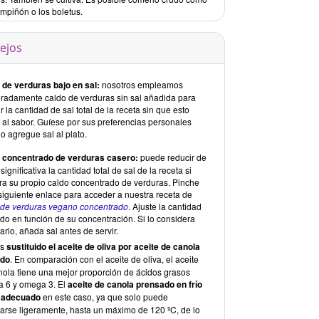
ampiñón o los boletus.
ejos
 de verduras bajo en sal:
nosotros empleamos
eradamente caldo de verduras sin sal añadida para
r la cantidad de sal total de la receta sin que esto
 al sabor. Guíese por sus preferencias personales
o agregue sal al plato.
 concentrado de verduras casero:
puede reducir de
significativa la cantidad total de sal de la receta si
ra su propio caldo concentrado de verduras. Pinche
 siguiente enlace para acceder a nuestra receta de
 de verduras vegano concentrado
. Ajuste la cantidad
do en función de su concentración. Si lo considera
rio, añada sal antes de servir.
os
sustituido el aceite de oliva por aceite de canola
ado
. En comparación con el aceite de oliva, el aceite
nola tiene una mejor proporción de ácidos grasos
 6 y omega 3. El
aceite de canola prensado en frío
 adecuado
en este caso, ya que solo puede
tarse ligeramente, hasta un máximo de 120 ºC, de lo