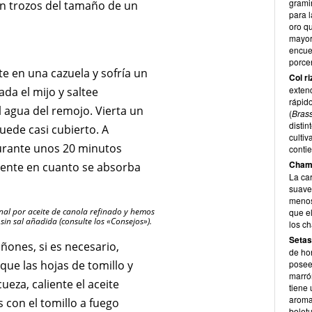
grami
 en trozos del tamaño de un
para l
oro q
mayor
encue
porcen
e en una cazuela y sofría un
Col r
exten
ñada el mijo y saltee
rápido
l agua del remojo. Vierta un
(
Brass
distin
uede casi cubierto. A
culti
durante unos 20 minutos
conti
Cham
iente en cuanto se absorba
La ca
suave
menos
inal por aceite de canola refinado y hemos
que el
sin sal añadida (consulte los «Consejos»).
los c
Setas
ñones, si es necesario,
de hon
que las hojas de tomillo y
posee
marró
ueza, caliente el aceite
tiene 
aroma 
s con el tomillo a fuego
bolet