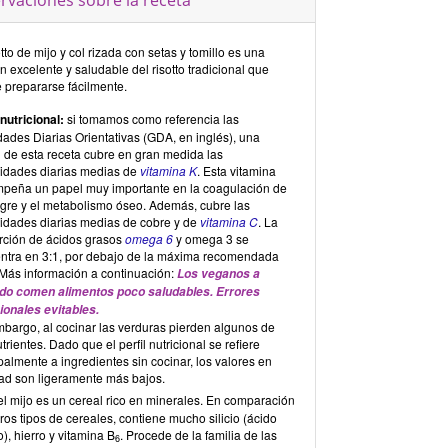
rvaciones sobre la receta
otto de mijo y col rizada con setas y tomillo es una
n excelente y saludable del risotto tradicional que
 prepararse fácilmente.
 nutricional:
si tomamos como referencia las
dades Diarias Orientativas (GDA, en inglés), una
n de esta receta cubre en gran medida las
idades diarias medias de
vitamina K
. Esta vitamina
peña un papel muy importante en la coagulación de
ngre y el metabolismo óseo. Además, cubre las
idades diarias medias de cobre y de
vitamina C
. La
rción de ácidos grasos
omega 6
y omega 3 se
ntra en 3:1, por debajo de la máxima recomendada
. Más información a continuación:
Los veganos a
o comen alimentos poco saludables. Errores
ionales evitables.
mbargo, al cocinar las verduras pierden algunos de
trientes. Dado que el perfil nutricional se refiere
palmente a ingredientes sin cocinar, los valores en
dad son ligeramente más bajos.
l mijo es un cereal rico en minerales. En comparación
ros tipos de cereales, contiene mucho silicio (ácido
co), hierro y vitamina B
. Procede de la familia de las
6