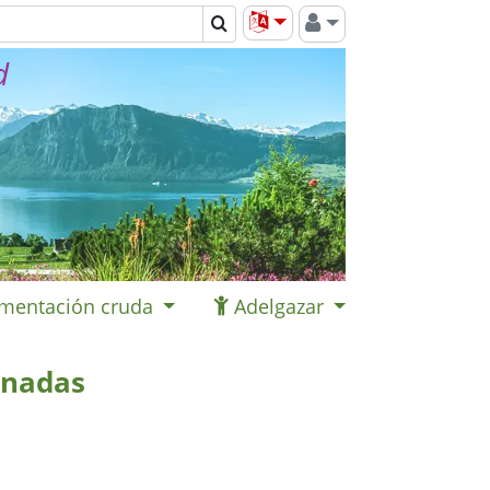
d
imentación cruda
Adelgazar
inadas