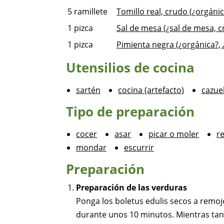
5
ramillete
Tomillo real, crudo (¿orgánic
1
pizca
Sal de mesa (¿sal de mesa, c
1
pizca
Pimienta negra (¿orgánica?, 
Utensilios de cocina
sartén
cocina (artefacto)
cazue
Tipo de preparación
cocer
asar
picar o moler
r
mondar
escurrir
Preparación
Preparación de las verduras
Ponga los boletus edulis secos a remoj
durante unos 10 minutos. Mientras tanto