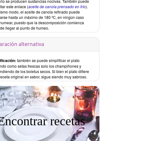
ario se producen sustancias nocivas. También puede
tar este enlace (
aceite de canola prensado en frío
).
ismo modo, el aceite de canola refinado puede
tarse hasta un máximo de 180 ºC, en ningún caso
humear, puesto que la descomposición comienza
 de llegar al punto de humeo.
aración alternativa
ificación:
también se puede simplificar el plato
zando como setas frescas solo los champiñones y
ndiendo de los boletus secos. Si bien el plato difiere
receta original en sabor, sigue siendo muy sabroso.
Encontrar recetas