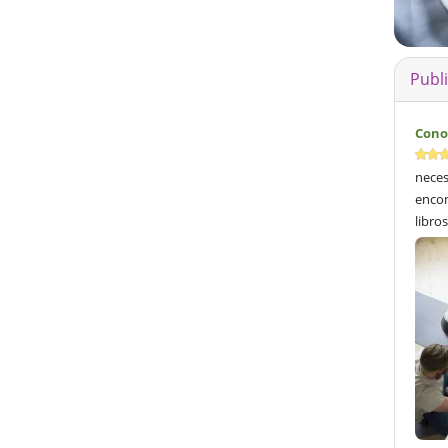
Publ
Cono
neces
encon
libros