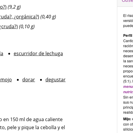
Obse
o?)
(9,2 g)
El ris
ruda?, ¿orgánica?)
(0,40 g)
versió
puede
¿cruda?)
(0,10 g)
Perfil
Canti
ració
neces
la
escurridor de lechuga
desem
la sa
neces
propo
encue
emojo
dorar
degustar
(5:1)
menud
nutric
Sin e
sus nu
princi
reali
o en 150 ml de agua caliente
Mijo:
e
con ot
, pele y pique la cebolla y el
silíci