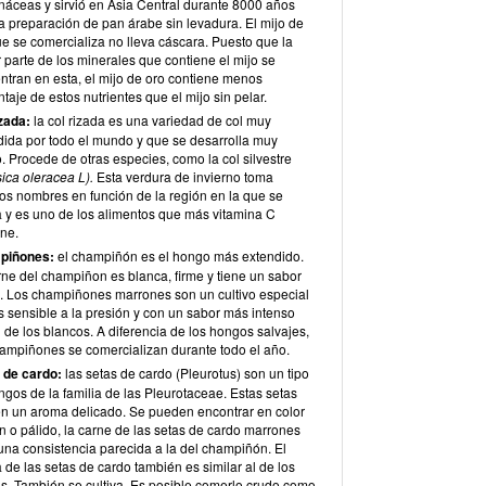
náceas y sirvió en Asia Central durante 8000 años
a preparación de pan árabe sin levadura. El mijo de
ue se comercializa no lleva cáscara. Puesto que la
 parte de los minerales que contiene el mijo se
ntran en esta, el mijo de oro contiene menos
taje de estos nutrientes que el mijo sin pelar.
izada:
la col rizada es una variedad de col muy
dida por todo el mundo y que se desarrolla muy
. Procede de otras especies, como la col silvestre
ica oleracea L).
Esta verdura de invierno toma
tos nombres en función de la región en la que se
va y es uno de los alimentos que más vitamina C
ene.
piñones:
el champiñón es el hongo más extendido.
rne del champiñon es blanca, firme y tiene un sabor
. Los champiñones marrones son un cultivo especial
 sensible a la presión y con un sabor más intenso
 de los blancos. A diferencia de los hongos salvajes,
hampiñones se comercializan durante todo el año.
 de cardo:
las setas de cardo (Pleurotus) son un tipo
gos de la familia de las Pleurotaceae. Estas setas
n un aroma delicado. Se pueden encontrar en color
n o pálido, la carne de las setas de cardo marrones
una consistencia parecida a la del champiñón. El
de las setas de cardo también es similar al de los
us. También se cultiva. Es posible comerlo crudo como