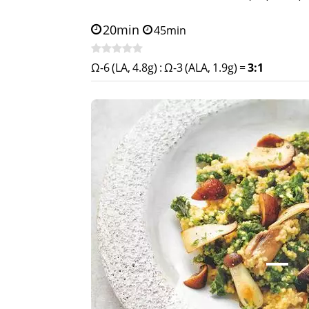
20min
45min
Ω-6 (LA, 4.8g)
:
Ω-3 (ALA, 1.9g)
=
3:1