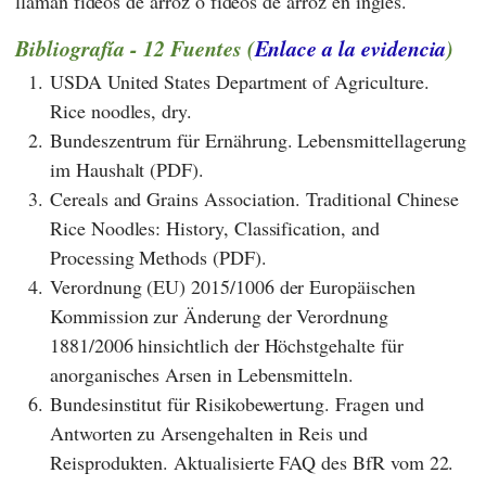
llaman fideos de arroz o fideos de arroz en inglés.
Bibliografía - 12 Fuentes (
Enlace a la evidencia
)
1.
USDA United States Department of Agriculture.
Rice noodles, dry.
2.
Bundeszentrum für Ernährung. Lebensmittellagerung
im Haushalt (PDF).
3.
Cereals and Grains Association. Traditional Chinese
Rice Noodles: History, Classification, and
Processing Methods (PDF).
4.
Verordnung (EU) 2015/1006 der Europäischen
Kommission zur Änderung der Verordnung
1881/2006 hinsichtlich der Höchstgehalte für
anorganisches Arsen in Lebensmitteln.
6.
Bundesinstitut für Risikobewertung. Fragen und
Antworten zu Arsengehalten in Reis und
Reisprodukten. Aktualisierte FAQ des BfR vom 22.