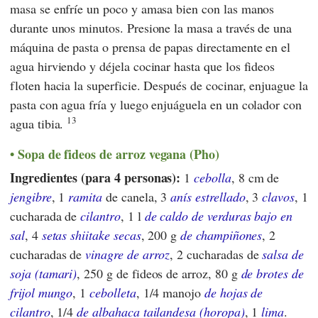
masa se enfríe un poco y amasa bien con las manos
durante unos minutos. Presione la masa a través de una
máquina de pasta o prensa de papas directamente en el
agua hirviendo y déjela cocinar hasta que los fideos
floten hacia la superficie. Después de cocinar, enjuague la
pasta con agua fría y luego enjuáguela en un colador con
13
agua tibia.
Sopa de fideos de arroz vegana (Pho)
Ingredientes (para 4 personas):
1
cebolla
, 8 cm de
jengibre
, 1
ramita
de canela, 3
anís estrellado
, 3
clavos
, 1
cucharada de
cilantro
, 1 l
de caldo de verduras bajo en
sal
, 4
setas shiitake secas
, 200 g
de champiñones
, 2
cucharadas de
vinagre de arroz
, 2 cucharadas de
salsa de
soja (tamari)
, 250 g de fideos de arroz, 80 g
de brotes de
frijol mungo
, 1
cebolleta
, 1/4 manojo
de hojas de
cilantro
, 1/4
de albahaca tailandesa (horopa)
, 1
lima
.