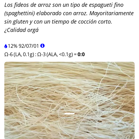
Los fideos de arroz son un tipo de espagueti fino
(spaghettini) elaborado con arroz. Mayoritariamente
sin gluten y con un tiempo de cocción corto.
¿Calidad orgá
12%
92
/
07
/
01
Ω-6 (LA, 0.1g)
:
Ω-3 (ALA, <0.1g)
=
0:0