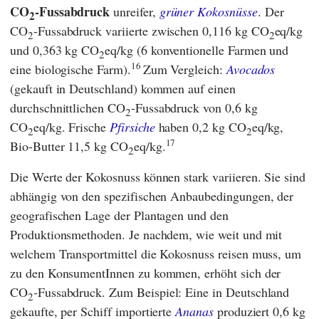
CO
-Fussabdruck
unreifer,
grüner Kokosnüsse
. Der
2
CO
-Fussabdruck variierte zwischen 0,116 kg CO
eq/kg
2
2
und 0,363 kg CO
eq/kg (6 konventionelle Farmen und
2
16
eine biologische Farm).
Zum Vergleich:
Avocados
(gekauft in Deutschland) kommen auf einen
durchschnittlichen CO
-Fussabdruck von 0,6 kg
2
CO
eq/kg. Frische
Pfirsiche
haben 0,2 kg CO
eq/kg,
2
2
17
Bio-Butter 11,5 kg CO
eq/kg.
2
Die Werte der Kokosnuss können stark variieren. Sie sind
abhängig von den spezifischen Anbaubedingungen, der
geografischen Lage der Plantagen und den
Produktionsmethoden. Je nachdem, wie weit und mit
welchem Transportmittel die Kokosnuss reisen muss, um
zu den KonsumentInnen zu kommen, erhöht sich der
CO
-Fussabdruck. Zum Beispiel: Eine in Deutschland
2
gekaufte, per Schiff importierte
Ananas
produziert 0,6 kg