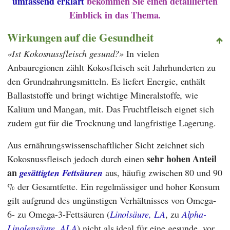
umfassend erklärt
bekommen Sie einen detaillierten
Einblick in das Thema.
Wirkungen auf die Gesundheit
Ist Kokosnussfleisch gesund?
In vielen
Anbauregionen zählt Kokosfleisch seit Jahrhunderten zu
den Grundnahrungsmitteln. Es liefert Energie, enthält
Ballaststoffe und bringt wichtige Mineralstoffe, wie
Kalium und Mangan, mit. Das Fruchtfleisch eignet sich
zudem gut für die Trocknung und langfristige Lagerung.
Aus ernährungswissenschaftlicher Sicht zeichnet sich
sehr hohen Anteil
Kokosnussfleisch jedoch durch einen
an
gesättigten Fettsäuren
aus, häufig zwischen 80 und 90
% der Gesamtfette. Ein regelmässiger und hoher Konsum
gilt aufgrund des ungünstigen Verhältnisses von Omega-
6- zu Omega-3-Fettsäuren (
Linolsäure, LA
, zu
Alpha-
Linolensäure, ALA
) nicht als ideal für eine gesunde, vor