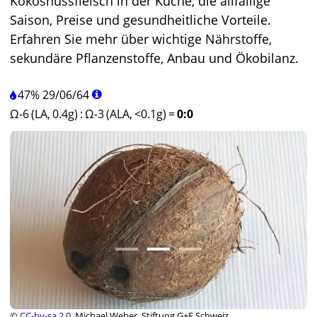
Kokosnussfleisch in der Küche, die allfällige
Saison, Preise und gesundheitliche Vorteile.
Erfahren Sie mehr über wichtige Nährstoffe,
sekundäre Pflanzenstoffe, Anbau und Ökobilanz.
47%
29
/
06
/
64
Ω-6 (LA, 0.4g)
:
Ω-3 (ALA, <0.1g)
=
0:0
©
CC-by-sa 2.0
, Michael Weber, Stiftung G+E Schweiz