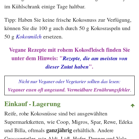
im Kühlschrank einige Tage haltbar.
Tipp: Haben Sie keine frische Kokosnuss zur Verfügung,
können Sie die 100 g auch durch 50 g Kokosraspeln und
50 g
Kokosmilch
ersetzen.
Vegane Rezepte mit rohem Kokosfleisch finden Sie
unter dem Hinweis: "
Rezepte, die am meisten von
".
dieser Zutat haben
Nicht nur Veganer oder Vegetarier sollten das lesen:
Veganer essen oft ungesund. Vermeidbare Ernährungsfehler
.
Einkauf - Lagerung
Reife, rohe Kokosnüsse sind bei ausgewählten
Supermarktketten, wie
Coop
,
Migros
,
Spar
,
Rewe
,
Edeka
ganzjährig
und
Billa
, oftmals
erhältlich. Andere
Grossverteiler, wie
Aldi
,
Lidl
,
Hofer
,
Denner
und
Volg
,