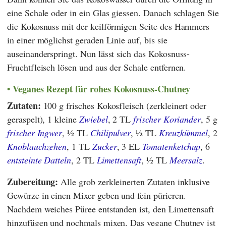
eine Schale oder in ein Glas giessen. Danach schlagen Sie
die Kokosnuss mit der keilförmigen Seite des Hammers
in einer möglichst geraden Linie auf, bis sie
auseinanderspringt. Nun lässt sich das Kokosnuss-
Fruchtfleisch lösen und aus der Schale entfernen.
Veganes Rezept für rohes Kokosnuss-Chutney
Zutaten:
100 g frisches Kokosfleisch (zerkleinert oder
geraspelt), 1 kleine
Zwiebel
, 2 TL
frischer Koriander
, 5 g
frischer Ingwer
, ½ TL
Chilipulver
, ½ TL
Kreuzkümmel
, 2
Knoblauchzehen
, 1 TL
Zucker
, 3 EL
Tomatenketchup
, 6
entsteinte Datteln
, 2 TL
Limettensaft
, ½ TL
Meersalz
.
Zubereitung:
Alle grob zerkleinerten Zutaten inklusive
Gewürze in einen Mixer geben und fein pürieren.
Nachdem weiches Püree entstanden ist, den Limettensaft
hinzufügen und nochmals mixen. Das vegane Chutney ist