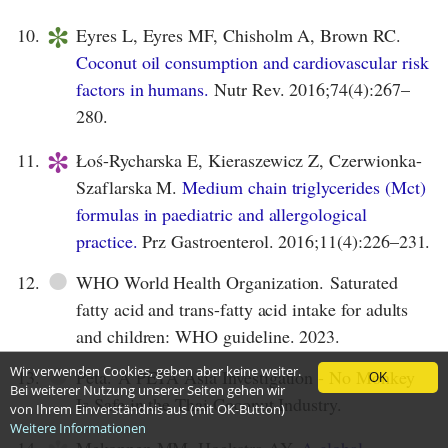
*
10.
Eyres L, Eyres MF, Chisholm A, Brown RC.
Coconut oil consumption and cardiovascular risk
factors in humans.
Nutr Rev. 2016;74(4):267–
280.
*
11.
Łoś-Rycharska E, Kieraszewicz Z, Czerwionka-
Szaflarska M.
Medium chain triglycerides (Mct)
formulas in paediatric and allergological
practice.
Prz Gastroenterol. 2016;11(4):226–231.
●
12.
WHO World Health Organization. Saturated
fatty acid and trans-fatty acid intake for adults
and children: WHO guideline. 2023.
●
Wir verwenden Cookies, geben aber keine weiter.
13.
Peta. A PETA Asia Investigation - No Monkey
OK
Bei weiterer Nutzung unserer Seiten gehen wir
Is Safe in the Thai Coconut Industry.
von Ihrem Einverständnis aus (mit OK-Button)
Weitere Informationen
14.