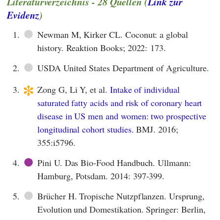
Literaturverzeichnis - 28 Quellen (
Link zur
Evidenz
)
●
1.
Newman M, Kirker CL. Coconut: a global
history. Reaktion Books; 2022: 173.
●
2.
USDA United States Department of Agriculture.
*
3.
Zong G, Li Y, et al.
Intake of individual
saturated fatty acids and risk of coronary heart
disease in US men and women: two prospective
longitudinal cohort studies.
BMJ. 2016;
355:i5796.
●
4.
Pini U. Das Bio-Food Handbuch. Ullmann:
Hamburg, Potsdam. 2014: 397-399.
●
5.
Brücher H. Tropische Nutzpflanzen. Ursprung,
Evolution und Domestikation. Springer: Berlin,