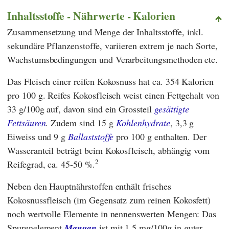
Inhaltsstoffe - Nährwerte - Kalorien
Zusammensetzung und Menge der Inhaltsstoffe, inkl.
sekundäre Pflanzenstoffe, variieren extrem je nach Sorte,
Wachstumsbedingungen und Verarbeitungsmethoden etc.
Das Fleisch einer reifen Kokosnuss hat ca. 354 Kalorien
pro 100 g. Reifes Kokosfleisch weist einen Fettgehalt von
33 g/100g auf, davon sind ein Grossteil
gesättigte
Fettsäuren
. Zudem sind 15 g
Kohlenhydrate
, 3,3 g
Eiweiss und 9 g
Ballaststoffe
pro 100 g enthalten. Der
Wasseranteil beträgt beim Kokosfleisch, abhängig vom
2
Reifegrad, ca. 45-50 %.
Neben den Hauptnährstoffen enthält frisches
Kokosnussfleisch (im Gegensatz zum reinen Kokosfett)
noch wertvolle Elemente in nennenswerten Mengen: Das
Spurenelement
Mangan
ist mit 1,5 mg/100g in guter