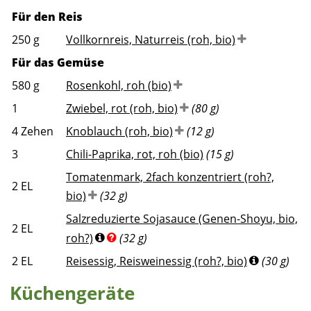
Für den Reis
250
g
Vollkornreis, Naturreis (roh, bio)
Für das Gemüse
580
g
Rosenkohl, roh (bio)
1
Zwiebel, rot (roh, bio)
(80 g)
4
Zehen
Knoblauch (roh, bio)
(12 g)
3
Chili-Paprika, rot, roh (bio)
(15 g)
Tomatenmark, 2fach konzentriert (roh?,
2
EL
bio)
(32 g)
Salzreduzierte Sojasauce (Genen-Shoyu, bio,
2
EL
roh?)
(32 g)
2
EL
Reisessig, Reisweinessig (roh?, bio)
(30 g)
Küchengeräte