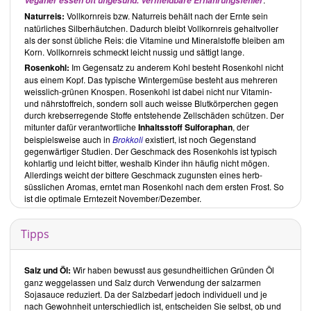
Veganer essen oft ungesund. Vermeidbare Ernährungsfehler
Naturreis:
Vollkornreis bzw. Naturreis behält nach der Ernte sein
natürliches Silberhäutchen. Dadurch bleibt Vollkornreis gehaltvoller
als der sonst übliche Reis: die Vitamine und Mineralstoffe bleiben am
Korn. Vollkornreis schmeckt leicht nussig und sättigt lange.
Rosenkohl:
Im Gegensatz zu anderem Kohl besteht Rosenkohl nicht
aus einem Kopf. Das typische Wintergemüse besteht aus mehreren
weisslich-grünen Knospen. Rosenkohl ist dabei nicht nur Vitamin-
und nährstoffreich, sondern soll auch weisse Blutkörperchen gegen
durch krebserregende Stoffe entstehende Zellschäden schützen. Der
mitunter dafür verantwortliche
Inhaltsstoff Sulforaphan
, der
beispielsweise auch in
Brokkoli
existiert, ist noch Gegenstand
gegenwärtiger Studien. Der Geschmack des Rosenkohls ist typisch
kohlartig und leicht bitter, weshalb Kinder ihn häufig nicht mögen.
Allerdings weicht der bittere Geschmack zugunsten eines herb-
süsslichen Aromas, erntet man Rosenkohl nach dem ersten Frost. So
ist die optimale Erntezeit November/Dezember.
Tipps
Salz und Öl:
Wir haben bewusst aus gesundheitlichen Gründen Öl
ganz weggelassen und Salz durch Verwendung der salzarmen
Sojasauce reduziert. Da der Salzbedarf jedoch individuell und je
nach Gewohnheit unterschiedlich ist, entscheiden Sie selbst, ob und