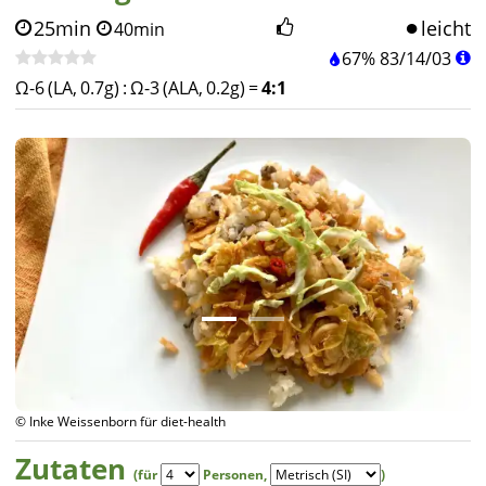
25min
leicht
40min
67%
83
/
14
/
03
Ω-6 (LA, 0.7g)
:
Ω-3 (ALA, 0.2g)
=
4:1
© Inke Weissenborn für diet-health
Zutaten
(für
Personen
,
)