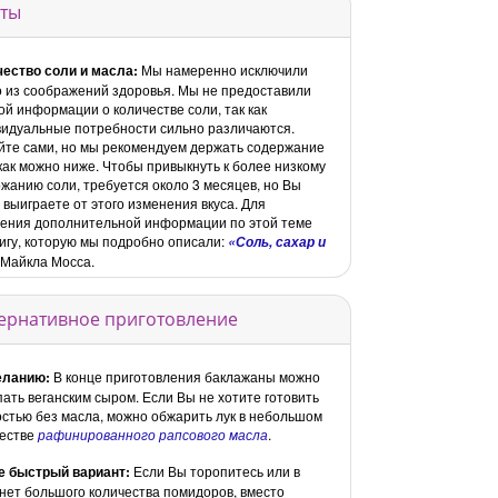
ты
чество соли и масла:
Мы намеренно исключили
 из соображений здоровья. Мы не предоставили
ой информации о количестве соли, так как
идуальные потребности сильно различаются.
те сами, но мы рекомендуем держать содержание
как можно ниже. Чтобы привыкнуть к более низкому
жанию соли, требуется около 3 месяцев, но Вы
 выиграете от этого изменения вкуса. Для
ения дополнительной информации по этой теме
нигу, которую мы подробно описали:
«Соль, сахар и
Майкла Мосса.
ернативное приготовление
еланию:
В конце приготовления баклажаны можно
ать веганским сыром. Если Вы не хотите готовить
стью без масла, можно обжарить лук в небольшом
честве
рафинированного рапсового масла
.
е быстрый вариант:
Если Вы торопитесь или в
нет большого количества помидоров, вместо