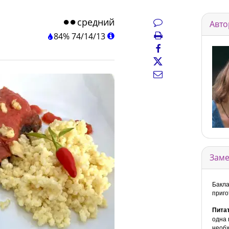
средний
Авто
84%
74
/
14
/
13
Заме
Бакла
приго
Пита
одна 
необ