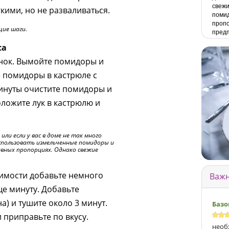
свежи
ими, но не разваливаться.
поми
пропо
щие шаги.
предп
са
снок. Вымойте помидоры и
 помидоры в кастрюле с
инуты очистите помидоры и
оложите лук в кастрюлю и
ли если у вас в доме не так много
спользовать измельченные помидоры и
авных пропорциях. Однако свежие
имости добавьте немного
Важн
ще минуту. Добавьте
) и тушите около 3 минут.
Базо
приправьте по вкусу.
необ