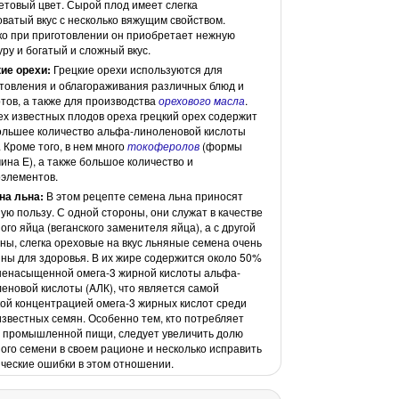
товый цвет. Сырой плод имеет слегка
оватый вкус с несколько вяжущим свойством.
о при приготовлении он приобретает нежную
уру и богатый и сложный вкус.
ие орехи:
Грецкие орехи используются для
товления и облагораживания различных блюд и
тов, а также для производства
орехового масла
.
ех известных плодов ореха грецкий орех содержит
льшее количество альфа-линоленовой кислоты
. Кроме того, в нем много
токоферолов
(формы
ина Е), а также большое количество и
элементов.
на льна:
В этом рецепте семена льна приносят
ую пользу. С одной стороны, они служат в качестве
ого яйца (веганского заменителя яйца), а с другой
ны, слегка ореховые на вкус льняные семена очень
ны для здоровья. В их жире содержится около 50%
енасыщенной омега-3 жирной кислоты альфа-
еновой кислоты (AЛК), что является самой
ой концентрацией омега-3 жирных кислот среди
известных семян. Особенно тем, кто потребляет
 промышленной пищи, следует увеличить долю
ого семени в своем рационе и несколько исправить
ческие ошибки в этом отношении.