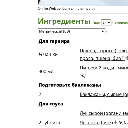
© Inke Weissenborn для diet-health
Ингредиенты
(для
человек
)
Для гарнира
Пшена, сырого (золо
¾
чашки
проса, пшена, био?)
Питьевой воды - мин
300
мл
гр)
Подготовьте баклажаны
2
Баклажаны, сырые (о
Для соуса
1
Лук сырой (органиче
2
зубчика
Чеснока (био?)
(6,0 