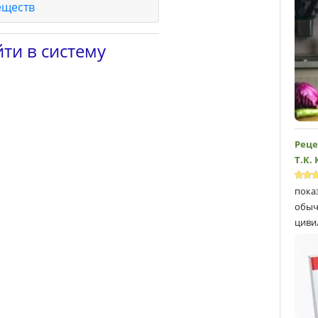
еществ
ти в систему
Реце
Т.К.
пока
обыч
циви