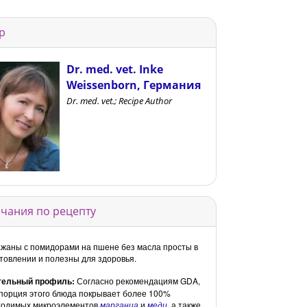
р
Dr. med. vet. Inke
Weissenborn, Германия
Dr. med. vet.; Recipe Author
чания по рецепту
жаны с помидорами на пшене без масла просты в
товлении и полезны для здоровья.
тельный профиль:
Согласно рекомендациям GDA,
порция этого блюда покрывает более 100%
ходимых микроэлементов
марганца
и
меди
, а также