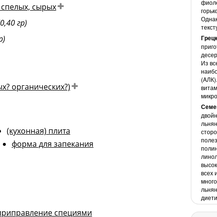
фиоле
 спелых, сырых
горьк
Однак
(0,40 гр)
текст
р)
Грецк
приго
)
десер
Из вс
наибо
(AЛК)
ых? органических?)
витам
микро
Семе
двойн
льнян
(кухонная) плита
сторо
полез
форма для запекания
полин
линол
высок
всех 
много
льнян
диети
приправление специями