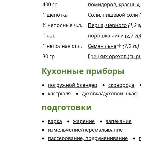
400
гр
помидоров, красных,
1
щепотка
Соли, пищевой соли
½
неполные ч.л.
Перца, черного
(1,2 г
1
ч.л.
порошка чили
(2,7 гр
1
неполная ст.л.
Семян льна
(7,0 гр)
30
гр
Грецких орехов (сыр
Кухонные приборы
погружной блендер
сковорода
кастрюля
духовка/духовой шкаф
подготовки
варка
жарение
запекание
измельчение/перемалывание
пассерование, подрумянивание