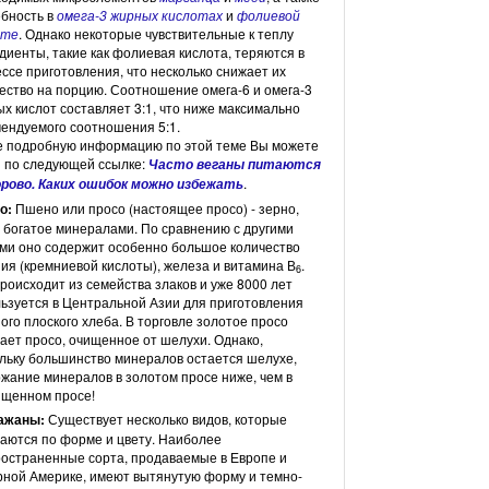
бность в
омега-3 жирных кислотах
и
фолиевой
оте
. Однако некоторые чувствительные к теплу
диенты, такие как фолиевая кислота, теряются в
ссе приготовления, что несколько снижает их
ество на порцию. Соотношение омега-6 и омега-3
х кислот составляет 3:1, что ниже максимально
ендуемого соотношения 5:1.
е подробную информацию по этой теме Вы можете
 по следующей ссылке:
Часто веганы питаются
.
орово. Каких ошибок можно избежать
о:
Пшено или просо (настоящее просо) - зерно,
 богатое минералами. По сравнению с другими
ми оно содержит особенно большое количество
ия (кремниевой кислоты), железа и витамина В
.
6
роисходит из семейства злаков и уже 8000 лет
ьзуется в Центральной Азии для приготовления
ого плоского хлеба. В торговле золотое просо
ает просо, очищенное от шелухи. Однако,
льку большинство минералов остается шелухе,
жание минералов в золотом просе ниже, чем в
ищенном просе!
ажаны:
Существует несколько видов, которые
аются по форме и цвету. Наиболее
остраненные сорта, продаваемые в Европе и
ной Америке, имеют вытянутую форму и темно-