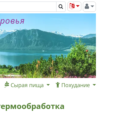
оровья
Сырая пища
Похудание
 термообработка