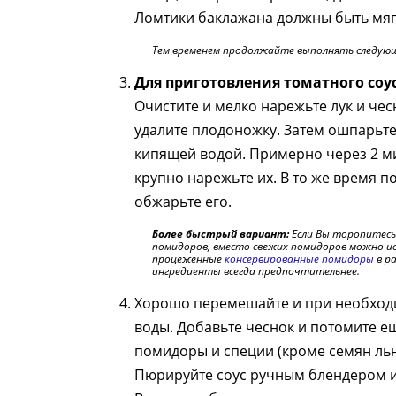
Ломтики баклажана должны быть мягк
Тем временем продолжайте выполнять следую
Для приготовления томатного соу
Очистите и мелко нарежьте лук и че
удалите плодоножку. Затем ошпарьте
кипящей водой. Примерно через 2 м
крупно нарежьте их. В то же время п
обжарьте его.
Более быстрый вариант:
Если Вы торопитесь и
помидоров, вместо свежих помидоров можно и
процеженные
консервированные помидоры
в р
ингредиенты всегда предпочтительнее.
Хорошо перемешайте и при необход
воды. Добавьте чеснок и потомите е
помидоры и специи (кроме семян льна
Пюрируйте соус ручным блендером и 