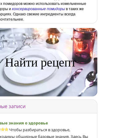
х помидоров можно использовать измельченные
доры и
консервированные помидоры
в таких же
рциях. Однако свежие ингредиенты всегда
очтительнее.
Найти рецепт
ые записи
вые знания о здоровье
Чтобы разбираться в здоровье,
ходимы обширные базовые знания. Здесь Вы