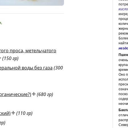
потре
кисл
ингре
проце
а
,
колич
жирны
реком
Боле
найти
незд
того проса, метельчатого
Пшен
(150 гр)
очень
крупа
еральной воды без газа
(300
кремн
Оно п
испол
пресн
означ
рганические?)
(680 гр)
поско
содер
неоч
Бакл
ский)
(110 гр)
отлич
распр
гр)
Север