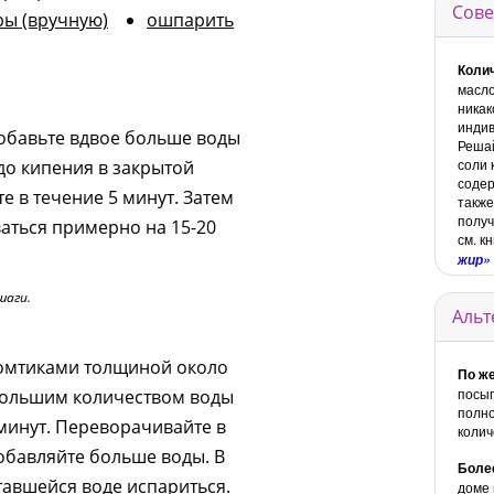
Сове
ры (вручную)
ошпарить
Коли
масло
никак
индив
обавьте вдвое больше воды
Решай
соли 
до кипения в закрытой
содер
е в течение 5 минут. Затем
также
получ
ваться примерно на 15-20
см. к
жир»
шаги.
Альт
ломтиками толщиной около
По ж
посып
ебольшим количеством воды
полно
 минут. Переворачивайте в
коли
обавляйте больше воды. В
Боле
тавшейся воде испариться.
доме 