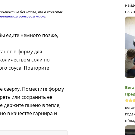
найд
на кн
полностью без масла, то в качестве
рованном рапсовом масле
.
Вы едите немного позже,
анов в форму для
количеством соли по
го соуса. Повторите
Вега
е сверху. Поместите форму
Пред
греть или сохранить ее
же держите пшено в тепле,
вега
но в качестве гарнира и
года
обла