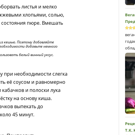
оборвать листья и мелко
ожжевыми хлопьями, солью,
Вега
Пред
о состояния пюре. Вмешать
вега
года
 из кешью. Поэтому добавляйте
 необходимости добавьте немного
обла
ользовать белый винный уксус.
 при необходимости слегка
ть её соусом и равномерно
 кабачков и полоски лука
ёстку на основу киша.
ачков выпекать до
коло 45 минут.
Реце
Т.К.