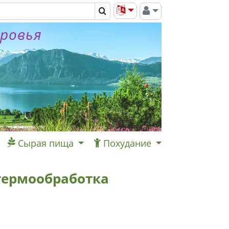
оровья
Сырая пища
Похудание
 термообработка