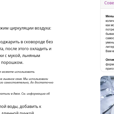
Сове
Мень
колич
как м
ежим циркуляции воздуха:
потре
бывае
самос
оджарить в сковороде без
умень
литер
а, после этого охладить и
Вам к
хи с мукой, льняным
Опти
м порошком.
форма
приго
е можете использовать
е льняное семя. Мы использовали
 его самостоятельно, до достаточно
ратили в двое. См. информацию об
лой воды, добавить к
 длинной ручкой