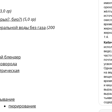
имее
орехо
(3,0 гр)
жёлты
источ
рых?, био?)
(5,0 гр)
окисл
време
еральной воды без газа
(200
жирна
жирна
1:4.
Кабач
испол
виде)
часто
й блендер
почти
коворода
усвоя
Однак
трическая
на вк
вещес
время
и киш
выращ
выращ
тыкве
лывание
содер
пюрирование