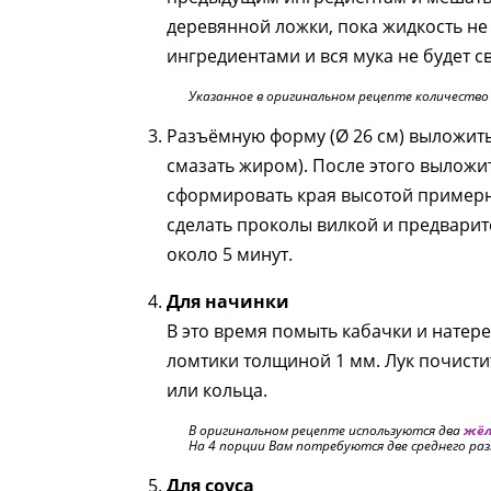
деревянной ложки, пока жидкость не
ингредиентами и вся мука не будет с
Указанное в оригинальном рецепте количество 
Разъёмную форму (Ø 26 см) выложить
смазать жиром). После этого выложит
сформировать края высотой примерно
сделать проколы вилкой и предварит
около 5 минут.
Для начинки
В это время помыть кабачки и натере
ломтики толщиной 1 мм. Лук почисти
или кольца.
В оригинальном рецепте используются два
жёл
На 4 порции Вам потребуются две среднего раз
Для соуса