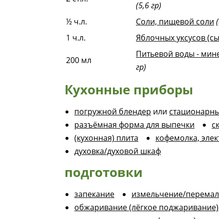
(5,6 гр)
½
ч.л.
Соли, пищевой соли
1
ч.л.
Яблочных уксусов (сы
Питьевой воды - мин
200
мл
гр)
Кухонные приборы
погружной блендер
или
стационарны
разъёмная форма для выпечки
с
(кухонная) плита
кофемолка, элек
духовка/духовой шкаф
подготовки
запекание
измельчение/перема
обжаривание (лёгкое поджаривание)