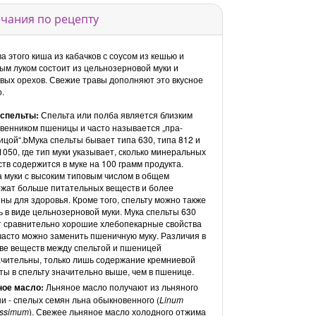
чания по рецепту
а этого киша из кабачков с соусом из кешью и
ым луком состоит из цельнозерновой муки и
вых орехов. Свежие травы дополняют это вкусное
.
 спельты:
Спельта или полба является близким
венником пшеницы и часто называется „пра-
цой“.bМука спельты бывает типа 630, типа 812 и
1050, где тип муки указывает, сколько минеральных
тв содержится в муке на 100 грамм продукта.
 муки с высоким типовым числом в общем
жат больше питательных веществ и более
ны для здоровья. Кроме того, спельту можно также
ь в виде цельнозерновой муки. Мука спельты 630
 сравнительно хорошие хлебопекарные свойства
часто можно заменить пшеничную муку. Различия в
ве веществ между спельтой и пшеницей
чительны, только лишь содержание кремниевой
ты в спельту значительно выше, чем в пшенице.
ное масло:
Льняное масло получают из льняного
и - спелых семян льна обыкновенного (
Linum
tissimum
). Свежее льняное масло холодного отжима