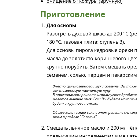
очищение от кожуры (вручную)
Приготовление
Для основы
Разогреть духовой шкаф до 200 °C (р
180 °C, газовая плита: ступень 3).
Для основы пирога кедровые орехи п
масла до золотисто-коричневого цвет
крупно порубить. Затем смешать оре
семенем, солью, перцем и пекарски
Вместо цельнозерновой муки спельты Вы такж
цельнозерновую пшеничную муку.
В оригинальном рецепте используется дроблено
молотое льняное семя. Если Вы будете молоть
будет и крупного помола.
Общее количество соли в этом рецепте мы сок
этом в разделе "Советы".
Смешать льняное масло и 200 мл тёп
предыдущим ингредиентам и мешать