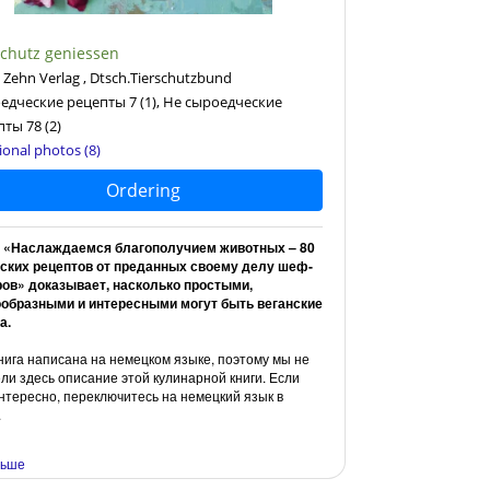
schutz geniessen
Zehn Verlag , Dtsch.Tierschutzbund
едческие рецепты 7
(1)
, Не сыроедческие
пты 78
(2)
ional photos (8)
Ordering
а «Наслаждаемся благополучием животных – 80
нских рецептов от преданных своему делу шеф-
ов» доказывает, насколько простыми,
ообразными и интересными могут быть веганские
а.
нига написана на немецком языке, поэтому мы не
ли здесь описание этой кулинарной книги. Если
нтересно, переключитесь на немецкий язык в
.
ольше