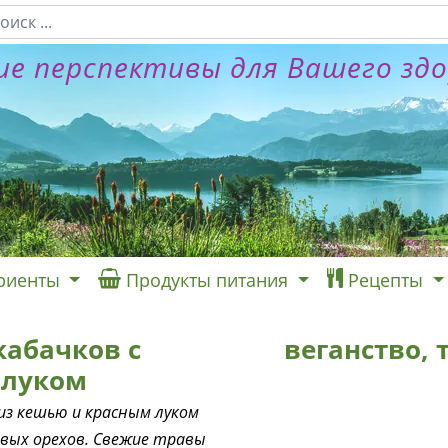
е перспективы для Вашего зд
риенты
Продукты питания
Рецепты
абачков с
веганство,
 луком
 из кешью и красным луком
овых орехов. Свежие травы