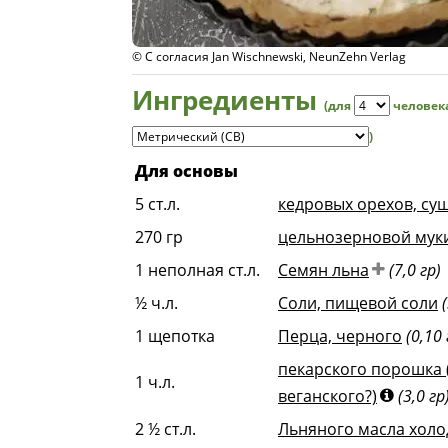
© С согласия Jan Wischnewski, NeunZehn Verlag
Ингредиенты
(для
человек
)
Для основы
5
ст.л.
кедровых орехов, су
270
гр
цельнозерновой муки
1
неполная ст.л.
Семян льна
(7,0 гр)
½
ч.л.
Соли, пищевой соли
1
щепотка
Перца, черного
(0,10 
пекарского порошка (
1
ч.л.
веганского?)
(3,0 гр
2 ½
ст.л.
Льняного масла холо