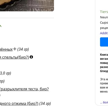
Tier
Neun 
Сыро
а
,
реце
Addit
шённых
(34 гр)
Книг
 спельты(био?)
вега
повар
разн
блюд
(3,0 гр)
Эта к
гр)
приве
вам и
разрыхлителя теста, био?
меню
)
... б
дного отжима (био?)
(34 гр)