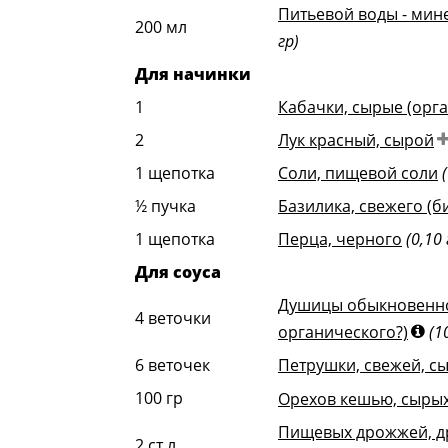
Питьевой воды - мин
200
мл
гр)
Для начинки
1
Кабачки, сырые (орг
2
Лук красный, сырой
1
щепотка
Соли, пищевой соли
½
пучка
Базилика, свежего (б
1
щепотка
Перца, черного
(0,10 
Для соуса
Душицы обыкновенной
4
веточки
органического?)
(1
6
веточек
Петрушки, свежей, с
100
гр
Орехов кешью, сырых
Пищевых дрожжей, д
2
ст.л.