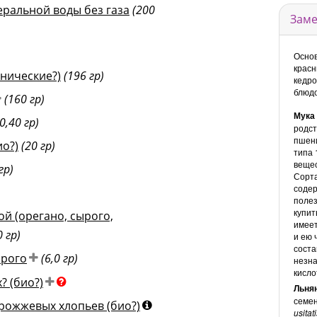
еральной воды без газа
(200
Заме
Основ
красн
анические?)
(196 гр)
кедро
блюдо
(160 гр)
Мука
(0,40 гр)
родст
пшени
ио?)
(20 гр)
типа 
вещес
гр)
Сорта
содер
полез
купит
 (орегано, сырого,
имеет
0 гр)
и ею 
соста
ырого
(6,0 гр)
незна
кисло
? (био?)
Льня
семен
рожжевых хлопьев (био?)
usita