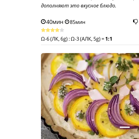
дополняют это вкусное блюдо.
40мин
85мин
Ω-6 (ЛК, 6g)
:
Ω-3 (АЛК, 5g)
=
1:1