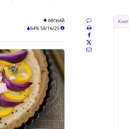
лёгкий
Книг
64%
58
/
16
/
25