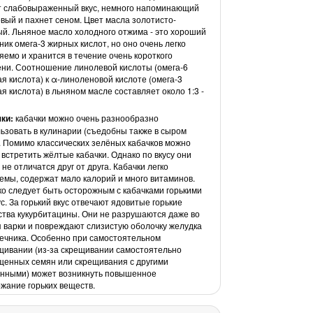
т слабовыраженный вкус, немного напоминающий
вый и пахнет сеном. Цвет масла золотисто-
й. Льняное масло холодного отжима - это хороший
ник омега-3 жирных кислот, но оно очень легко
яемо и хранится в течение очень короткого
ни. Соотношение линолевой кислоты (омега-6
я кислота) к α-линоленовой кислоте (омега-3
я кислота) в льняном масле составляет около 1:3 -
ки:
кабачки можно очень разнообразно
ьзовать в кулинарии (съедобны также в сыром
. Помимо классических зелёных кабачков можно
 встретить жёлтые кабачки. Однако по вкусу они
 не отличатся друг от друга. Кабачки легко
емы, содержат мало калорий и много витаминов.
о следует быть осторожным с кабачками горькими
ус. За горький вкус отвечают ядовитые горькие
тва кукурбитацины. Они не разрушаются даже во
 варки и повреждают слизистую оболочку желудка
ечника. Особенно при самостоятельном
ивании (из-за скрещивании самостоятельно
енных семян или скрещивания с другими
нными) может возникнуть повышенное
жание горьких веществ.