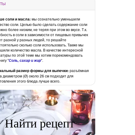
ты
ше соли и
масла:
мы сознательно уменьшили
ество соли. Целью было сделать содержание соли
ожно более низким, не теряя при этом во вкусе. Т.к.
бность в соли в зависимости от пищевых привычек
т разной у разных людей, то решайте
тоятельно сколько соли использовать. Также мы
шили количество масла. В качестве интересной
атуры по этой теме мы хотим порекомендовать
нигу "
".
Соль, сахар и жир
мальный размер формы для выпечки:
разъёмная
 диаметром (Ø) около 26 см подходит для
товления этого блюда лучше всего.
Найти рецепт