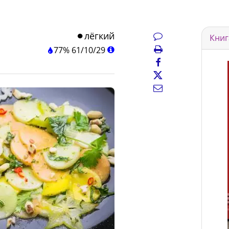
лёгкий
Книг
77%
61
/
10
/
29