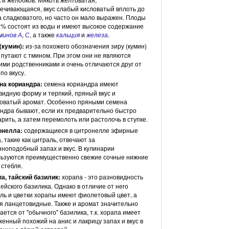
ечивающаяся, вкус слабый кисловатый вплоть до
а сладковатого, но часто он мало выражен. Плоды
 % состоят из воды и имеют высокое содержание
минов А
,
С
, а также
кальция
и
железа
.
(кумин):
из-за похожего обозначения зиру (кумин)
 путают с тмином. При этом они не являются
ими родственниками и очень отличаются друг от
 по вкусу.
на кориандра:
семена кориандра имеют
идную форму и терпкий, пряный вкус и
оватый аромат. Особенно пряными семена
ндра бывают, если их предварительно быстро
рить, а затем перемолоть или растолочь в ступке.
онелла:
содержащиеся в цитронелле эфирные
, такие как цитраль, отвечают за
ноподобный запах и вкус. В кулинарии
ьзуются преимущественно свежие сочные нижние
 стебля.
а, тайский базилик:
хорапа - это разновидность
ейского базилика. Однако в отличие от него
ль и цветки хорапы имеют фиолетовый цвет, а
я ланцетовидные. Также и аромат значительно
ается от "обычного" базилика, т.к. хорапа имеет
енный похожий на анис и лакрицу запах и вкус в