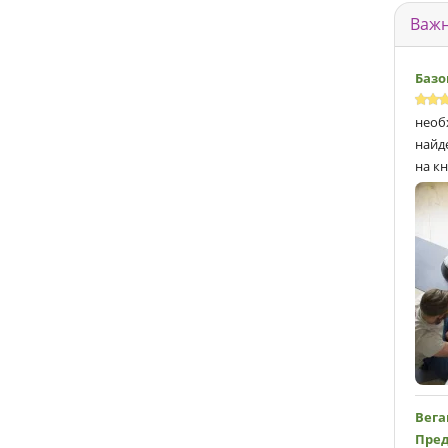
Важн
Базо
необ
найд
на кн
Вега
Пред