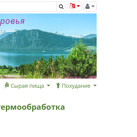
оровья
Сырая пища
Похудание
 термообработка