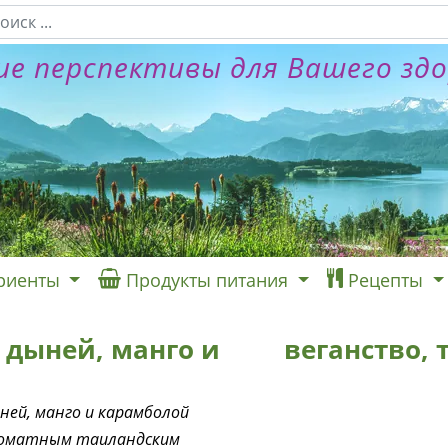
е перспективы для Вашего зд
риенты
Продукты питания
Рецепты
 дыней, манго и
веганство,
ней, манго и карамболой
роматным таиландским