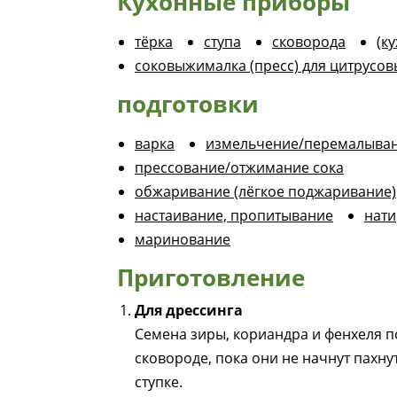
Кухонные приборы
тёрка
ступа
сковорода
(к
соковыжималка (пресс) для цитрусов
подготовки
варка
измельчение/перемалыва
прессование/отжимание сока
обжаривание (лёгкое поджаривание)
настаивание, пропитывание
нати
маринование
Приготовление
Для дрессинга
Семена зиры, кориандра и фенхеля п
сковороде, пока они не начнут пахну
ступке.