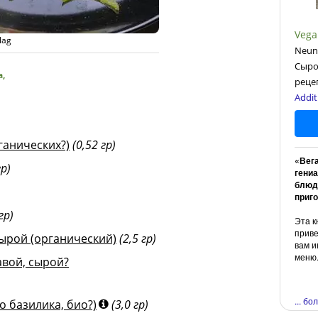
Vega
lag
Neun 
Сыро
а
,
реце
Addit
ганических?)
(0,52 гр)
«Вег
гр)
гени
блюд
приго
гр)
Эта к
приве
сырой (органический)
(2,5 гр)
вам и
меню
авой, сырой?
)
... б
о базилика, био?)
(3,0 гр)