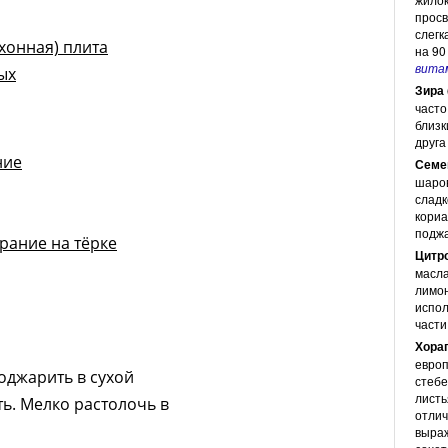
просв
слегк
ухонная) плита
на 90
вита
ых
Зира 
часто
близк
друга
ние
Семе
шаров
сладк
кориа
поджа
рание на тёрке
Цитр
масла
лимон
испол
части
Хорап
европ
оджарить в сухой
стебе
листь
ть. Мелко растолочь в
отлич
выраж