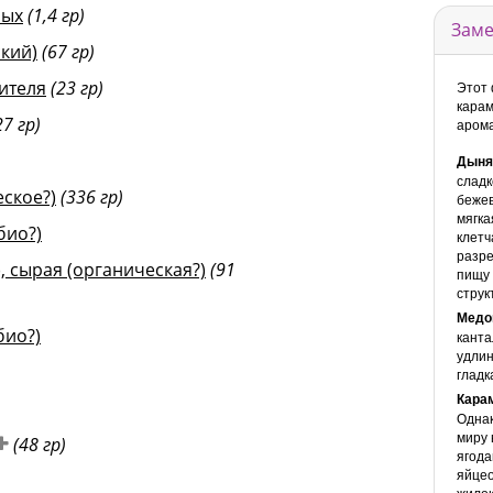
рых
(1,4 гр)
Заме
кий)
(67 гр)
ителя
(23 гр)
Этот 
карам
27 гр)
арома
Дыня
сладк
ское?)
(336 гр)
бежев
мягка
био?)
клетч
разре
 сырая (органическая?)
(91
пищу 
струк
Медо
био?)
канта
удлин
гладк
Кара
Однак
миру 
(48 гр)
ягода
яйцео
жилок