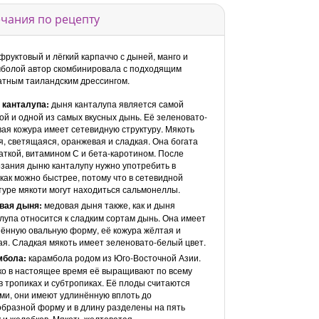
чания по рецепту
фруктовый и лёгкий карпаччо с дыней, манго и
болой автор скомбинировала с подходящим
тным таиландским дрессингом.
 канталупа:
дыня канталупа является самой
ой и одной из самых вкусных дынь. Её зеленовато-
ая кожура имеет сетевидную структуру. Мякоть
я, светящаяся, оранжевая и сладкая. Она богата
аткой, витамином С и бета-каротином. После
зания дыню канталупу нужно употребить в
как можно быстрее, потому что в сетевидной
туре мякоти могут находиться сальмонеллы.
вая дыня:
медовая дыня также, как и дыня
лупа относится к сладким сортам дынь. Она имеет
ённую овальную форму, её кожура жёлтая и
ая. Сладкая мякоть имеет зеленовато-белый цвет.
мбола:
карамбола родом из Юго-Восточной Азии.
о в настоящее время её выращивают по всему
в тропиках и субтропиках. Её плоды считаются
ми, они имеют удлинённую вплоть до
бразной форму и в длину разделены на пять
 и желобков. Мякоть желтоватая,