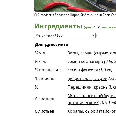
© С согласия Sebastian Happe Sinémus, Neun Zehn Ver
Ингредиенты
(для
человек
)
Для дрессинга
¼
ч.л.
Зиры, семян (сырых, ор
½
ч.л.
семян кориандра
(0,90 
½
полные ч.л.
семян фенхеля
(1,0 гр)
1
стебель
цитронеллы, сырой
(25 
½
Перец чили, красный, 
Мяты колосистой (курч
6
листьев
органической?)
(0,90 гр
6
листьев
Хорапы, сырой (тайског