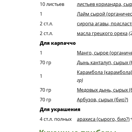
10
листьев
листьев кориандра, сы
1
Лайм сырой (органичес
2
ст.л.
сиропа агавы, подсласт
2
ст.л.
масла грецкого ореха
(
Для карпаччо
1
Манго, сырое (органиче
70
гр
Дынь канталуп, сырых (
Карамбола (карамбола),
1
гр)
70
гр
Медовых дынь, сырых (
70
гр
Арбузов, сырых (био?)
Для украшения
4
ст.л. полных
арахиса (сырого, био?)