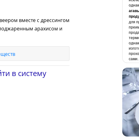
однак
агав
прод
веером вместе с дрессингом
для п
преим
ь поджаренным арахисом и
прода
терми
однак
изгот
еществ
прохо
сами.
ти в систему