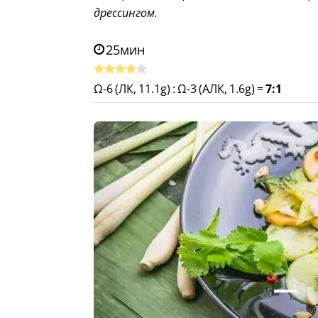
дрессингом.
25мин
Ω-6 (ЛК, 11.1g)
:
Ω-3 (АЛК, 1.6g)
=
7:1