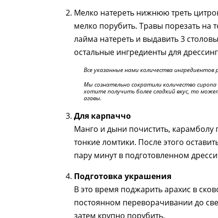
Мелко натереть нижнюю треть цитро
мелко порубить. Травы порезать на 
лайма натереть и выдавить 3 столовы
остальные ингредиенты для дрессин
Все указанные нами количества ингредиентов 
Мы сознательно сократили количество сиропа ага
хотите получить более сладкий вкус, то може
агавы.
Для карпаччо
Манго и дыни почистить, карамболу 
тонкие ломтики. После этого оставит
пару минут в подготовленном дресси
Подготовка украшения
В это время поджарить арахис в сков
постоянном переворачивании до свет
затем крупно порубить.