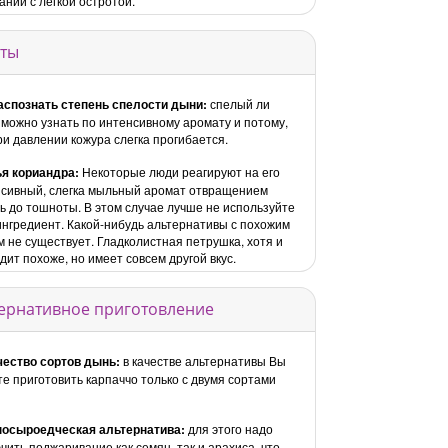
ании с лёгкой остротой.
ты
аспознать степень спелости дыни:
спелый ли
 можно узнать по интенсивному аромату и потому,
ри давлении кожура слегка прогибается.
я кориандра:
Некоторые люди реагируют на его
сивный, слегка мыльный аромат отвращением
ь до тошноты. В этом случае лучше не используйте
ингредиент. Какой-нибудь альтернативы с похожим
м не существует. Гладколистная петрушка, хотя и
дит похоже, но имеет совсем другой вкус.
ернативное приготовление
чество сортов дынь:
в качестве альтернативы Вы
е приготовить карпаччо только с двумя сортами
носыроедческая альтернатива:
для этого надо
чить поджаривание как семян, так и арахиса, что,