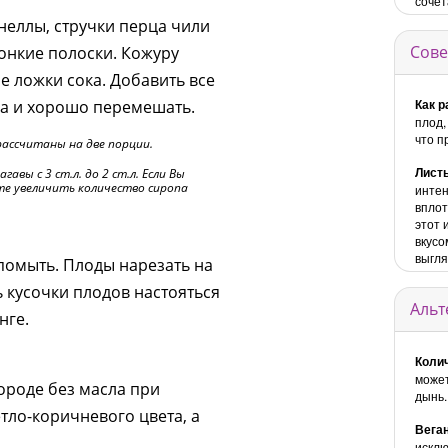
сочет
неллы, стручки перца чили
Сове
тонкие полоски. Кожуру
е ложки сока. Добавить все
Как р
га и хорошо перемешать.
плод,
что п
рассчитаны на две порции.
Листь
вы с 3 ст.л. до 2 ст.л. Если Вы
те увеличить количество сиропа
интен
вплот
этот 
вкусо
выгля
помыть. Плоды нарезать на
ь кусочки плодов настояться
Альт
нге.
Коли
может
ороде без масла при
дынь.
ло-коричневого цвета, а
Вега
исклю