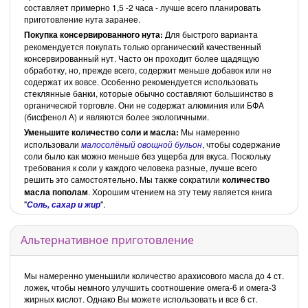
составляет примерно 1,5 -2 часа - лучше всего планировать
приготовление нута заранее.
Покупка консервированного нута:
Для быстрого варианта
рекомендуется покупать только органический качественный
консервированный нут. Часто он проходит более щадящую
обработку, но, прежде всего, содержит меньше добавок или не
содержат их вовсе. Особенно рекомендуется использовать
стеклянные банки, которые обычно составляют большинство в
органической торговле. Они не содержат алюминия или БФA
(бисфенол А) и являются более экологичными.
Уменьшите количество соли и масла:
Мы намеренно
использовали
малосолёный овощной бульон
, чтобы содержание
соли было как можно меньше без ущерба для вкуса. Поскольку
требования к соли у каждого человека разные, лучше всего
решить это самостоятельно. Мы также сократили
количество
масла
пополам
. Хорошим чтением на эту тему является книга
"
".
Соль, сахар и жир
Альтернативное приготовление
Мы намеренно уменьшили количество арахисового масла до 4 ст.
ложек, чтобы немного улучшить соотношение омега-6 и омега-3
жирных кислот. Однако Вы можете использовать и все 6 ст.