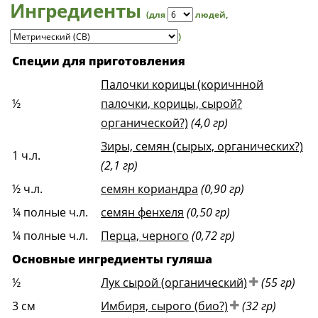
Ингредиенты
(для
людей
,
)
Специи для приготовления
Палочки корицы (коричнной
½
палочки, корицы, сырой?
органической?)
(4,0 гр)
Зиры, семян (сырых, органических?)
1
ч.л.
(2,1 гр)
½
ч.л.
семян кориандра
(0,90 гр)
¼
полные ч.л.
семян фенхеля
(0,50 гр)
¼
полные ч.л.
Перца, черного
(0,72 гр)
Основные ингредиенты гуляша
½
Лук сырой (органический)
(55 гр)
3
см
Имбиря, сырого (био?)
(32 гр)