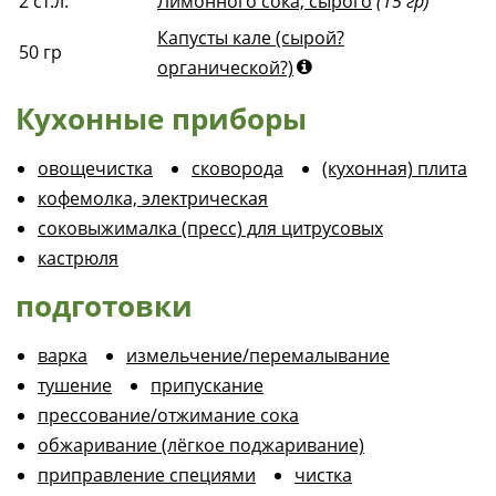
2
ст.л.
Лимонного сока, сырого
(15 гр)
Капусты кале (сырой?
50
гр
органической?)
Кухонные приборы
овощечистка
сковорода
(кухонная) плита
кофемолка, электрическая
соковыжималка (пресс) для цитрусовых
кастрюля
подготовки
варка
измельчение/перемалывание
тушение
припускание
прессование/отжимание сока
обжаривание (лёгкое поджаривание)
приправление специями
чистка