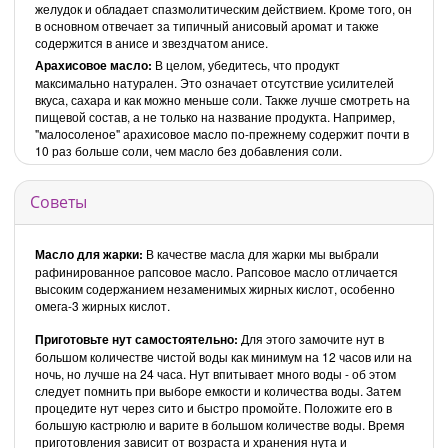
желудок и обладает спазмолитическим действием. Кроме того, он
в основном отвечает за типичный анисовый аромат и также
содержится в анисе и звездчатом анисе.
Арахисовое масло:
В целом, убедитесь, что продукт
максимально натурален. Это означает отсутствие усилителей
вкуса, сахара и как можно меньше соли. Также лучше смотреть на
пищевой состав, а не только на название продукта. Например,
"малосоленое" арахисовое масло по-прежнему содержит почти в
10 раз больше соли, чем масло без добавления соли.
Советы
Масло для жарки:
В качестве масла для жарки мы выбрали
рафинированное рапсовое масло. Рапсовое масло отличается
высоким содержанием незаменимых жирных кислот, особенно
омега-3 жирных кислот.
Приготовьте нут самостоятельно:
Для этого замочите нут в
большом количестве чистой воды как минимум на 12 часов или на
ночь, но лучше на 24 часа. Нут впитывает много воды - об этом
следует помнить при выборе емкости и количества воды. Затем
процедите нут через сито и быстро промойте. Положите его в
большую кастрюлю и варите в большом количестве воды. Время
приготовления зависит от возраста и хранения нута и