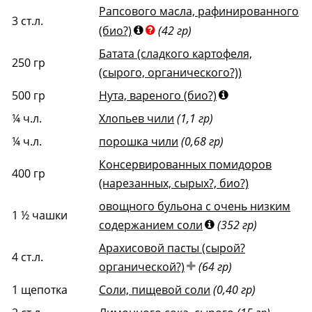
Рапсового масла, рафинированного
3
ст.л.
(био?)
(42 гр)
Батата (сладкого картофеля,
250
гр
(сырого, органического?))
500
гр
Нута, вареного (био?)
¼
ч.л.
Хлопьев чили
(1,1 гр)
¼
ч.л.
порошка чили
(0,68 гр)
Консервированных помидоров
400
гр
(нарезанных, сырых?, био?)
овощного бульона с очень низким
1 ½
чашки
содержанием соли
(352 гр)
Арахисовой пасты (сырой?
4
ст.л.
органической?)
(64 гр)
1
щепотка
Соли, пищевой соли
(0,40 гр)