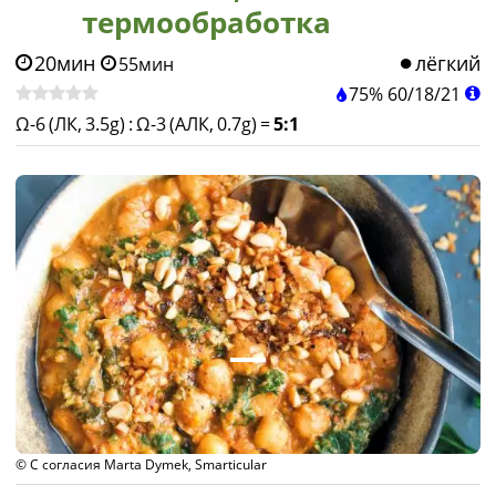
термообработка
20мин
лёгкий
55мин
75%
60
/
18
/
21
Ω-6 (ЛК, 3.5g)
:
Ω-3 (АЛК, 0.7g)
=
5:1
© С согласия Marta Dymek, Smarticular