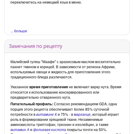
переключитесь на немецкий язык в меню.
... больше
Замечания по рецепту
Малийский гуляш "Маафе" с арахисовым маслом восхитительно
пахнет тмином и корицей. В зависимости от региона Африки,
используемые овощи и жидкость для приготовления этого
традиционного блюда различаются.
Указанное
время
приготовления
не включает варку нута. Время
относится к использованию консервированного или
предварительно отваренного нута.
Питательный профиль:
Согласно рекомендациям GDA, одна
порция этого рецепта обеспечивает более 85% суточной
потребности в
витамине К
и 75% - в
марганце
, который играет
роль в формировании хрящевой ткани. Незаменимые
аминокислоты триптофан, треонин и изолейцин, а также
витамин А
и
фолиевая кислота
покрыты почти на 50%.