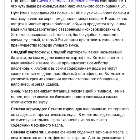
Соотношение
омега-6
и
омега-3 жирных кислот
составляет 6:1,
что чуть выше рекомендуемого максимального соотношения 5:1.
Нут:
Имея в среднем 20 г белка на 100 г, нут очень богат белком и
поэтому является хорошим дополнением к овощам. В магазинах
нут (как и многие другие бобовые) обычно продается в сушеном
виде или предварительно отваренным и консервированным.
Хотя консервированный, конечно, более удобен и экономит
время, сушеный, который Вы должны приготовить сами, имеет
преимущество гораздо лучшего вкуса.
Сладкий картофель:
Сладкий картофель, также называемый
бататом, на самом деле вовсе не картофель. Хотя он растет в
виде клубней в земле, он не принадлежит к семейству
пасленовых. Клубни с высоким содержанием воды не могут
храниться так же долго, как обычный картофель, но Вы можете
увеличить срок их хранения путем осторожного обращения,
например, избегая ударов.
Зира:
Часто возникает путаница между зирой и тмином. Тем не
менее, они не являются близкими родственниками и сильно
отличаются по вкусу.
Семена кориандра:
Семена кориандра шаровидные, от терпкого
до сладковато-ароматического вкуса. В молотом виде кориандр
не имеет длительного срока хранения из-за высокого
содержания эфирного масла.
Семена фенхеля:
Семена фенхеля содержат эфирные масла. К
ним относятся анетол, фенхон и эстрагол. Анетол успокаивает