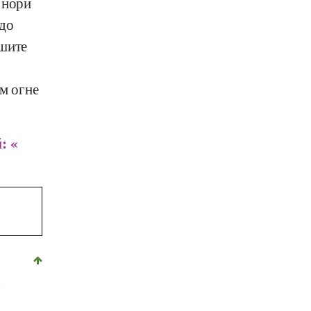
 нори
 до
ьшите
м огне
: «