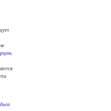
едует
ие
ерцем
,
таются
пта
едиса