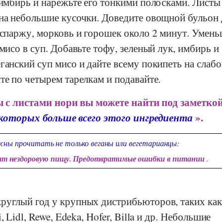
 имбирь и нарежьте его тонкими полосками. Листы
 на небольшие кусочки. Доведите овощной бульон
 спаржу, морковь и горошек около 2 минут. Умен
 мисо в суп. Добавьте тофу, зеленый лук, имбирь и
ганский суп мисо и дайте всему покипеть на слабо
те по четырем тарелкам и подавайте.
 с листами нори вы можете найти под заметкой
 которых больше всего этого ингредиента
».
ны прочитать не только веганы или вегетарианцы:
ят нездоровую пищу. Предотвратимые ошибки в питании
.
руглый год у крупных дистрибьюторов, таких как
i
,
Lidl
,
Rewe
,
Edeka
,
Hofer
,
Billa
и др. Небольшие