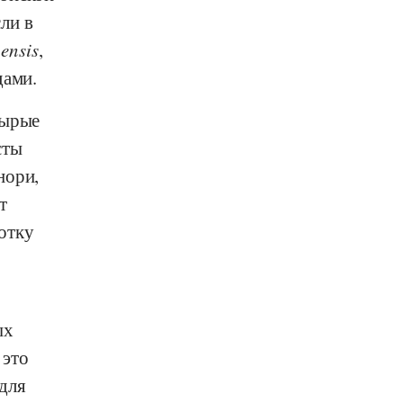
ли в
ensis
,
дами.
сырые
сты
нори,
т
отку
ых
 это
для