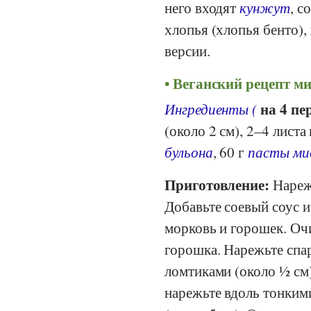
него входят
кунжут
, с
хлопья (хлопья бенто),
версии.
Веганский рецепт ми
на 4 пе
Ингредиенты
(
(около 2 см), 2–4 лист
бульона
, 60 г
пасты ми
Приготовление:
Нарежь
Добавьте соевый соус 
морковь и горошек. Оч
горошка. Нарежьте спа
ломтиками (около ½ см)
нарежьте вдоль тонким