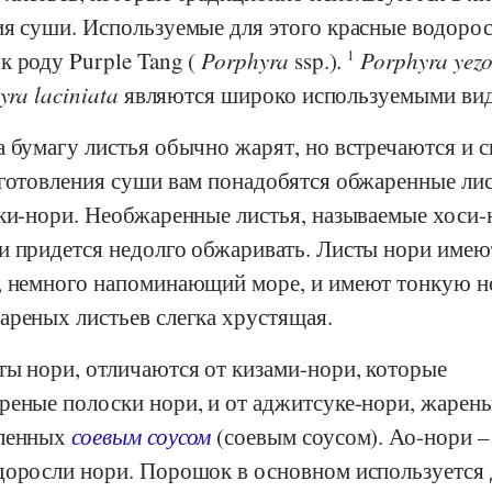
ия суши. Используемые для этого красные водорос
к роду Purple Tang (
Porphyra
ssp.).
1
Porphyra yezo
yra laciniata
являются широко используемыми ви
а бумагу листья обычно жарят, но встречаются и 
иготовления суши вам понадобятся обжаренные ли
яки-нори. Необжаренные листья, называемые хоси-
и придется недолго обжаривать. Листы нори имею
, немного напоминающий море, и имеют тонкую н
ареных листьев слегка хрустящая.
ты нори, отличаются от кизами-нори, которые
реные полоски нори, и от аджитсуке-нори, жарен
вленных
соевым соусом
(соевым соусом). Ао-нори –
доросли нори. Порошок в основном используется 