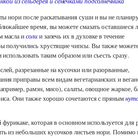
нкой из сельдерея и семечками подсолнечника
сты нори после раскатывания суши и вы не планир
 ближайшее время, вы можете смазать оставшиеся 
м масла и
соли
и запечь их в духовке в течение
бы получились хрустящие чипсы. Вы также может
и использовать таким образом или съесть сразу.
лей, разрезанные на кусочки или разорванные,
ания приправы всем видам вегетарианских и веган
например, рамэн, мисо), салаты, овощное жаркое, 
 риса. Они также хорошо сочетаются с пряным
нут
фурикаке, которая в основном используется для р
ть из небольших кусочков листьев нори. Помимо 