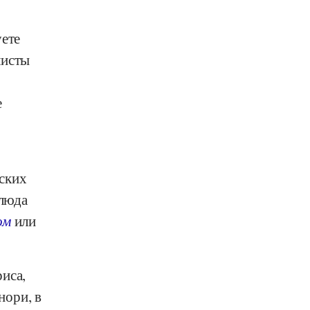
уете
листы
е
ских
блюда
ом
или
иса,
нори, в