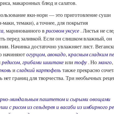
риса, макаронных блюд и салатов.
пользование яки-нори — это приготовление суши
-маки, темаки), а точнее, для покрытия
а,
маринованного в
рисовом уксусе
. Листья не сл
ть перед заливкой. Если он слишком влажный, он
нии. Начинка достаточно увлажняет лист. Веганск
о начиняют
огурцом
,
авокадо
,
красным сладким п
м
редисом
,
грибами шиитаке
или
тофу
. Но
манго
,
рковь
и
сладкий картофель
также прекрасно соче
ь нет границ для творчества. Три необычных реце
ирно-миндальным паштетом и сырыми овощами
ши с рисом из сельдерея и васаби из имбирного р