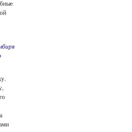
ыбные
кой
мбиря
о
ку.
у,
го
а
ками