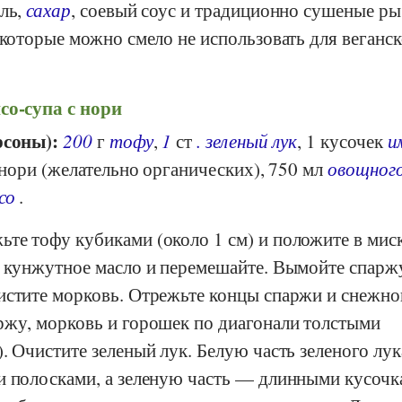
оль,
сахар
, соевый соус и традиционно сушеные р
 которые можно смело не использовать для веганс
со-супа с нори
рсоны):
200
г
тофу
,
1
ст
.
зеленый лук
, 1 кусочек
и
а нори (желательно органических), 750 мл
овощног
со
.
те тофу кубиками (около 1 см) и положите в мис
и кунжутное масло и перемешайте. Вымойте спарж
истите морковь. Отрежьте концы спаржи и снежно
ржу, морковь и горошек по диагонали толстыми
. Очистите зеленый лук. Белую часть зеленого лук
и полосками, а зеленую часть — длинными кусоч