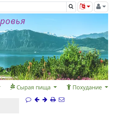
оровья
Сырая пища
Похудание