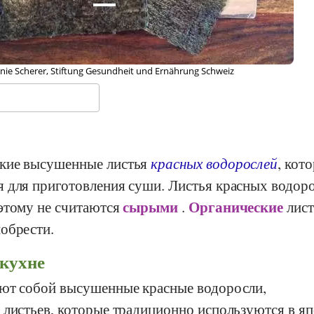
anie Scherer, Stiftung Gesundheit und Ernährung Schweiz
кие высушенные листья
красных водорослей
, кот
 для приготовления суши. Листья красных водор
сырыми
Органические
этому не считаются
.
лис
обрести.
 кухне
ют собой высушенные красные водоросли,
 листьев, которые традиционно используются в я