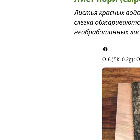
Листья красных водо
слегка обжариваются
необработанных лис
Ω-6 (ЛК, 0.2g)
:
Ω