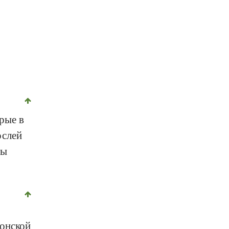
орые в
ослей
ты
понской