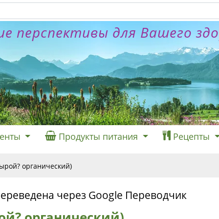
е перспективы для Вашего зд
енты
Продукты питания
Рецепты
сырой? органический)
переведена через Google Переводчик
ой? органический)