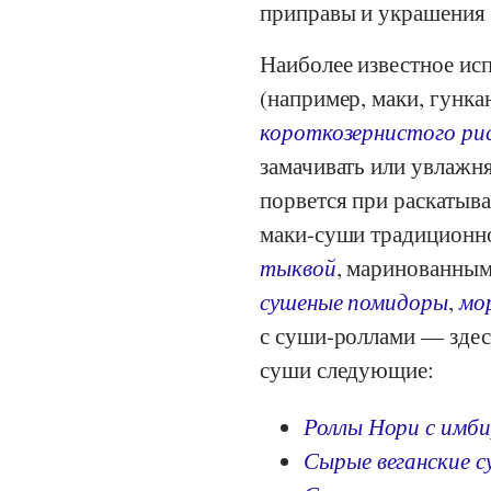
приправы и украшения 
Наиболее известное ис
(например, маки, гункан
короткозернистого рис
замачивать или увлажня
порвется при раскатыва
маки-суши традиционн
тыквой
, маринованны
сушеные помидоры
,
мо
с суши-роллами — здес
суши следующие:
Роллы Нори с имб
Сырые веганские су