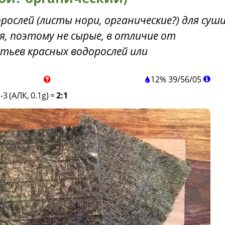
рослей (листы нори, органические?) для суш
, поэтому не сырые, в отличие от
тьев красных водорослей или
12%
39
/
56
/
05
-3 (АЛК, 0.1g)
=
2:1