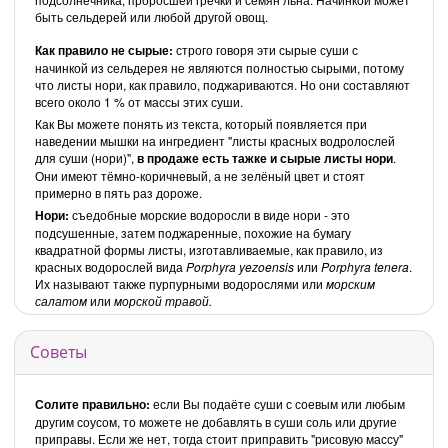
быть сельдерей или любой другой овощ.
Как правило не сырые:
строго говоря эти сырые суши с
начинкой из сельдерея не являются полностью сырыми, потому
что листы нори, как правило, поджариваются. Но они составляют
всего около 1 % от массы этих суши.
Как Вы можете понять из текста, который появляется при
наведении мышки на ингредиент "листы красных водролослей
для суши (нори)",
в продаже есть тажке и сырые листы нори
.
Они имеют тёмно-коричневый, а не зелёный цвет и стоят
примерно в пять раз дороже.
Нори:
съедобные морские водоросли в виде нори - это
подсушенные, затем поджаренные, похожие на бумагу
квадратной формы листы, изготавливаемые, как правило, из
красных водорослей вида
Porphyra yezoensis
или
Porphyra tenera
.
Их называют также пурпурными водорослями или
морским
салатом
или
морской травой.
Советы
Солите правильно:
если Вы подаёте суши с соевым или любым
другим соусом, то можете не добавлять в суши соль или другие
приправы. Если же нет, тогда стоит приправить "рисовую массу"