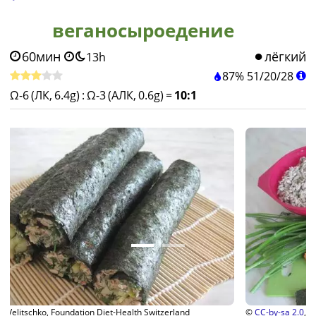
веганосыроедение
60мин
лёгкий
13h
87%
51
/
20
/
28
Ω-6 (ЛК, 6.4g)
:
Ω-3 (АЛК, 0.6g)
=
10:1
©
CC-by-sa 2.0
, Julia Velitschko, Foundation Diet-Health Switzerland