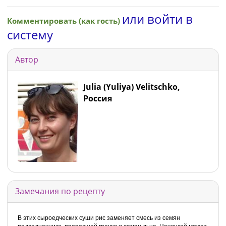
или войти в
Комментировать (как гость)
систему
Автор
Julia (Yuliya) Velitschko,
Россия
Замечания по рецепту
В этих сыроедческих суши рис заменяет смесь из семян
подсолнечника, проросшей гречки и семян льна. Начинкой может