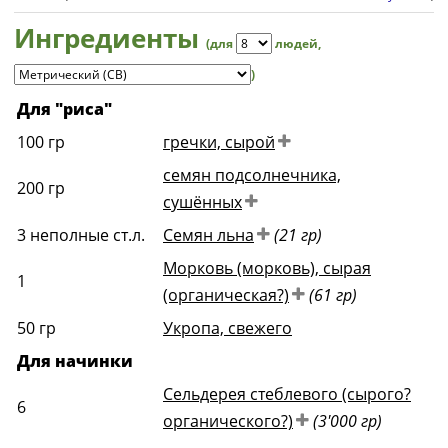
Ингредиенты
(для
людей
,
)
Для "риса"
100
гр
гречки, сырой
семян подсолнечника,
200
гр
сушённых
3
неполные ст.л.
Семян льна
(21 гр)
Морковь (морковь), сырая
1
(органическая?)
(61 гр)
50
гр
Укропа, свежего
Для начинки
Сельдерея стеблевого (сырого?
6
органического?)
(3'000 гр)