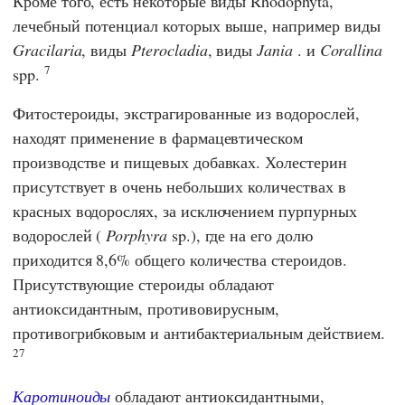
Кроме того, есть некоторые виды Rhodophyta,
лечебный потенциал которых выше, например виды
Gracilaria
, виды
Pterocladia
, виды
Jania
. и
Corallina
7
spp.
Фитостероиды, экстрагированные из водорослей,
находят применение в фармацевтическом
производстве и пищевых добавках. Холестерин
присутствует в очень небольших количествах в
красных водорослях, за исключением пурпурных
водорослей (
Porphyra
sp.), где на его долю
приходится 8,6% общего количества стероидов.
Присутствующие стероиды обладают
антиоксидантным, противовирусным,
противогрибковым и антибактериальным действием.
27
Каротиноиды
обладают антиоксидантными,