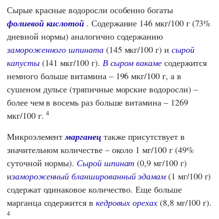
Сырые красные водоросли особенно богаты
фолиевой кислотой
. Содержание 146 мкг/100 г (73%
дневной нормы) аналогично содержанию
замороженного шпината
(145 мкг/100 г) и
сырой
капусты
(141 мкг/100 г).
В сыром вакаме
содержится
немного больше витамина – 196 мкг/100 г, а в
сушеном дульсе (тряпичные морские водоросли) –
более чем в восемь раз больше витамина – 1269
4
мкг/100 г.
Микроэлемент
марганец
также присутствует в
значительном количестве – около 1 мг/100 г (49%
суточной нормы).
Сырой шпинат
(0,9 мг/100 г)
и
замороженный бланшированный эдамам
(1 мг/100 г)
содержат одинаковое количество. Еще больше
марганца содержится в
кедровых орехах
(8,8 мг/100 г).
4