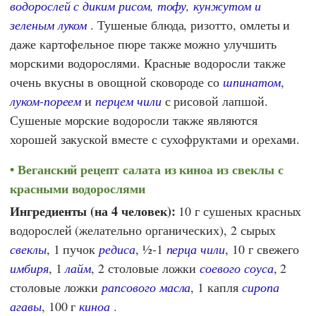
водорослей с диким рисом, тофу, кунжутом и
зеленым луком
. Тушеные блюда, ризотто, омлеты и
даже картофельное пюре также можно улучшить
морскими водорослями. Красные водоросли также
очень вкусны в овощной сковороде со
шпинатом
,
луком-пореем
и
перцем чили
с рисовой лапшой.
Сушеные морские водоросли также являются
хорошей закуской вместе с сухофруктами и орехами.
Веганский рецепт салата из киноа из свеклы с
красными водорослями
Ингредиенты (на 4 человек):
10 г сушеных красных
водорослей (желательно органических), 2 сырых
свеклы
, 1 пучок
редиса
, ½-1
перца чили
, 10 г свежего
имбиря
, 1
лайм
, 2 столовые ложки
соевого соуса
, 2
столовые ложки
рапсового масла
, 1 капля
сиропа
агавы
, 100 г
киноа
.