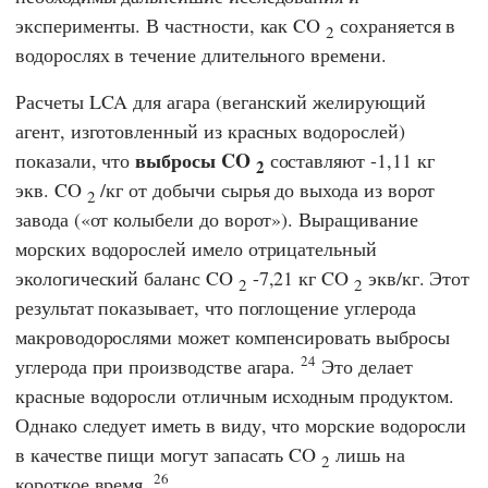
эксперименты. В частности, как CO
сохраняется в
2
водорослях в течение длительного времени.
Расчеты LCA для агара (веганский желирующий
агент, изготовленный из красных водорослей)
выбросы CO
показали, что
составляют -1,11 кг
2
экв. CO
/кг от добычи сырья до выхода из ворот
2
завода («от колыбели до ворот»). Выращивание
морских водорослей имело отрицательный
экологический баланс CO
-7,21 кг CO
экв/кг. Этот
2
2
результат показывает, что поглощение углерода
макроводорослями может компенсировать выбросы
24
углерода при производстве агара.
Это делает
красные водоросли отличным исходным продуктом.
Однако следует иметь в виду, что морские водоросли
в качестве пищи могут запасать CO
лишь на
2
26
короткое время.