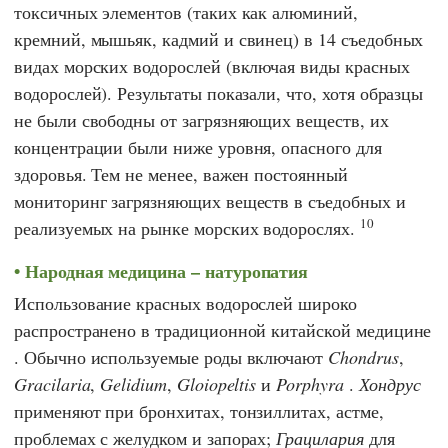
токсичных элементов (таких как алюминий,
кремний, мышьяк, кадмий и свинец) в 14 съедобных
видах морских водорослей (включая виды красных
водорослей). Результаты показали, что, хотя образцы
не были свободны от загрязняющих веществ, их
концентрации были ниже уровня, опасного для
здоровья. Тем не менее, важен постоянный
мониторинг загрязняющих веществ в съедобных и
10
реализуемых на рынке морских водорослях.
Народная медицина – натуропатия
Использование красных водорослей широко
распространено в
традиционной китайской медицине
. Обычно используемые роды включают
Chondrus
,
Gracilaria
,
Gelidium
,
Gloiopeltis
и
Porphyra
.
Хондрус
применяют при бронхитах, тонзиллитах, астме,
проблемах с желудком и запорах;
Грацилария
для