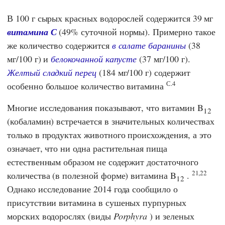
В 100 г сырых красных водорослей содержится 39 мг
витамина С
(49% суточной нормы). Примерно такое
же количество содержится
в салате баранины
(38
мг/100 г) и
белокочанной капусте
(37 мг/100 г).
Желтый сладкий перец
(184 мг/100 г) содержит
С.4
особенно большое количество витамина
Многие исследования показывают, что витамин B
12
(кобаламин) встречается в значительных количествах
только в продуктах животного происхождения, а это
означает, что ни одна растительная пища
естественным образом не содержит достаточного
21,22
количества (в полезной форме) витамина B
.
12
Однако исследование 2014 года сообщило о
присутствии витамина в сушеных пурпурных
морских водорослях (виды
Porphyra
) и зеленых