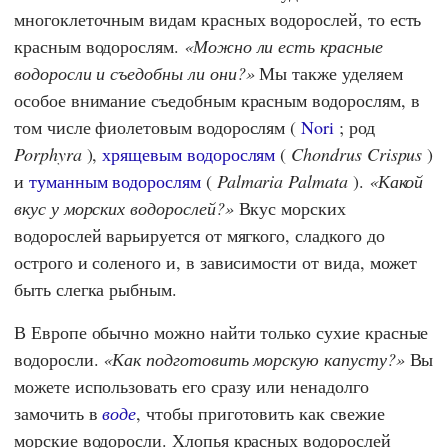
многоклеточным видам красных водорослей, то есть
красным водорослям.
Можно ли есть красные
водоросли и съедобны ли они?
Мы также уделяем
особое внимание съедобным красным водорослям, в
том числе фиолетовым водорослям (
Nori
; род
Porphyra
),
хрящевым водорослям
(
Chondrus Crispus
)
и
туманным водорослям
(
Palmaria Palmata
).
Какой
вкус у морских водорослей?
Вкус морских
водорослей варьируется от мягкого, сладкого до
острого и соленого и, в зависимости от вида, может
быть слегка рыбным.
В Европе обычно можно найти только сухие красные
водоросли.
Как подготовить морскую капусту?
Вы
можете использовать его сразу или ненадолго
замочить в
воде
, чтобы приготовить как свежие
морские водоросли. Хлопья красных водорослей