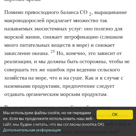
Помимо превосходного баланса CO
, выращивание
2
макроводорослей предлагает множество так
называемых экосистемных услуг: оно полезно для
морской жизни, снижает эвтрофикацию (слишком
много питательных веществ в море) и снижает
25
закисление океана.
Но, конечно, это зависит от
реализации, и мы должны быть осторожны, чтобы не
совершать тех же ошибок при ведении сельского
хозяйства на море, что и на суше. Как и в случае с
наземными продуктами, предпочтение следует
отдавать органическим морским продуктам.
Вы можете прочитать подробные объяснения
Мы используем файлы cookie, но не передаем
различных показателей устойчивого развития (таких
OK
их. Если вы продолжите использовать наш веб-
как экологический след, выброс CO
, водный след) в
сайт, мы будем считать, что вы согласны (кнопка ОК)
2
Дополнительная информация
нашей статье:
Что означает экологический след?