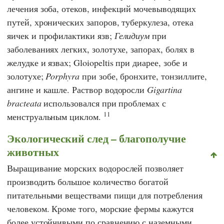
лечения зоба, отеков, инфекций мочевыводящих
путей, хронических запоров, туберкулеза, отека
яичек и профилактики язв;
Гелидиум
при
заболеваниях легких, золотухе, запорах, болях в
желудке и язвах; Gloiopeltis при диарее, зобе и
золотухе;
Porphyra
при зобе, бронхите, тонзиллите,
ангине и кашле. Раствор водоросли
Gigartina
bracteata
использовался при проблемах с
11
менструальным циклом.
Экологический след – благополучие
животных
Выращивание морских водорослей позволяет
производить большое количество богатой
питательными веществами пищи для потребления
человеком. Кроме того, морские фермы кажутся
более устойчивыми по сравнению с наземными,