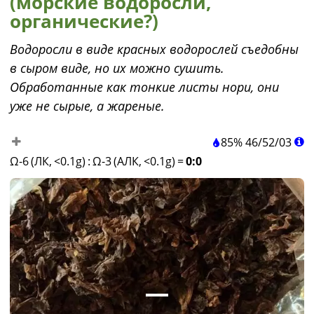
(морские водоросли,
органические?)
Водоросли в виде красных водорослей съедобны
в сыром виде, но их можно сушить.
Обработанные как тонкие листы нори, они
уже не сырые, а жареные.
85%
46
/
52
/
03
Ω-6 (ЛК, <0.1g)
:
Ω-3 (АЛК, <0.1g)
=
0:0