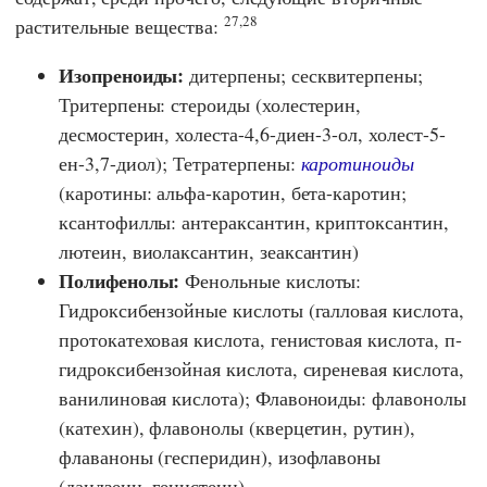
27,28
растительные вещества:
Изопреноиды:
дитерпены; сесквитерпены;
Тритерпены: стероиды (холестерин,
десмостерин, холеста-4,6-диен-3-ол, холест-5-
ен-3,7-диол); Тетратерпены:
каротиноиды
(каротины: альфа-каротин, бета-каротин;
ксантофиллы: антераксантин, криптоксантин,
лютеин, виолаксантин, зеаксантин)
Полифенолы:
Фенольные кислоты:
Гидроксибензойные кислоты (галловая кислота,
протокатеховая кислота, генистовая кислота, п-
гидроксибензойная кислота, сиреневая кислота,
ванилиновая кислота); Флавоноиды: флавонолы
(катехин), флавонолы (кверцетин, рутин),
флаваноны (гесперидин), изофлавоны
(даидзеин, генистеин).