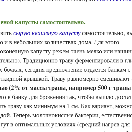
еной капусты самостоятельно.
овить
сырую квашеную капусту
самостоятельно, в
ко и в небольших количествах дома. Для этого
оконечную капусту режем очень мелко или наши
ательно). Традиционно траву ферментировали в г
 бочках, сегодня предпочтение отдается банкам с
откидной крышкой. Траву равномерно смешивают 
ью (2% от массы травы, например 500 г травы 
его в банку для брожения так, чтобы вышло доста
ь траву как минимум на 1 см. Как вариант, можн
одой. Теперь молочнокислые бактерии, естественн
гут в оптимальных условиях (средний нагрев для