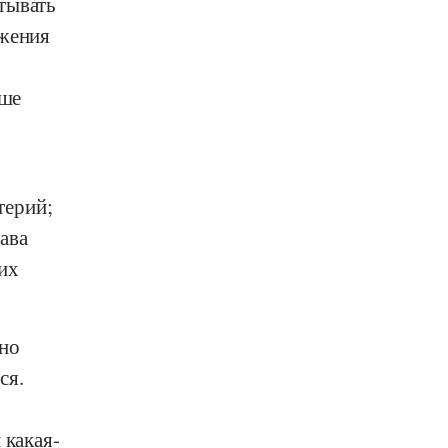
тывать
ожения
чше
терий;
ава
их
рно
ся.
 какая-