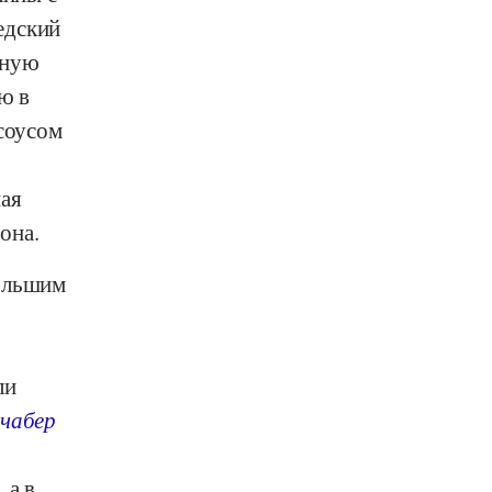
едский
еную
ю в
 соусом
ная
она.
большим
ли
чабер
, а в