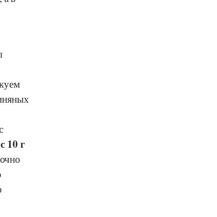
ы
нкуем
линяных
с
с 10 г
точно
о
о