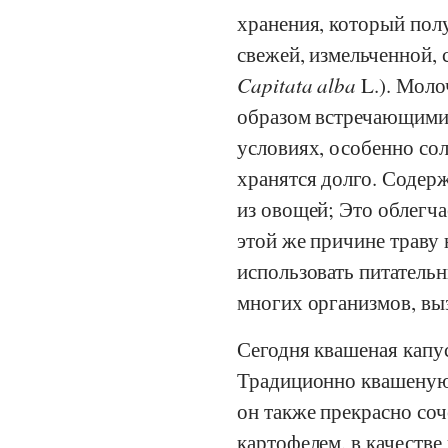
хранения, который пол
свежей, измельченной,
Capitata alba
L.). Моло
образом встречающими
условиях, особенно сол
хранятся долго. Содер
из овощей; Это облегч
этой же причине траву 
использовать питатель
многих организмов, в
Сегодня квашеная капу
Традиционно квашеную 
он также прекрасно соч
картофелем, в качестве