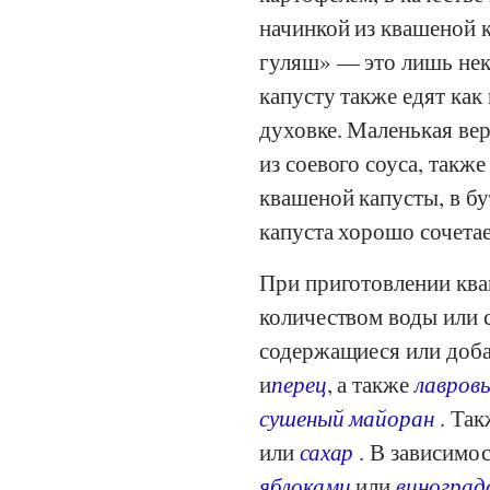
начинкой из квашеной 
гуляш» — это лишь не
капусту также едят как
духовке. Маленькая вер
из соевого соуса, также
квашеной капусты, в б
капуста хорошо сочета
При приготовлении ква
количеством воды или 
содержащиеся или доба
и
перец
, а также
лавров
сушеный майоран
. Так
или
сахар
. В зависимо
яблоками
или
виноград