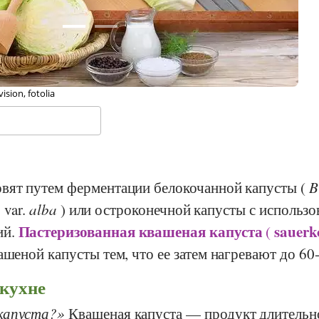
dydancer, Wikipedia
© 
вят путем ферментации белокочанной капусты (
B
a
var.
alba
) или остроконечной капусты с использ
Пастеризованная
квашеная капуста
sauerk
ий.
(
ашеной капусты тем, что ее затем нагревают до 60
 кухне
капуста?
Квашеная капуста — продукт длительн