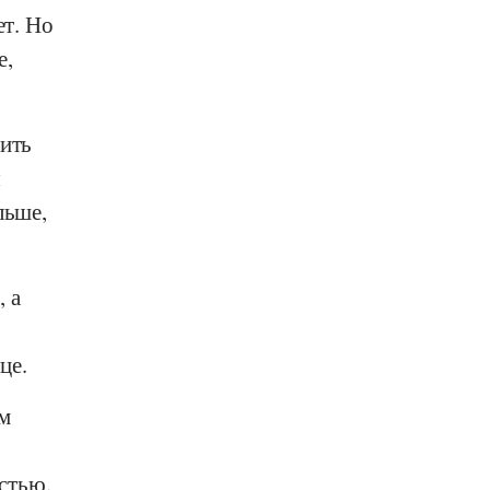
ет. Но
е,
нить
я
льше,
 а
це.
см
стью.