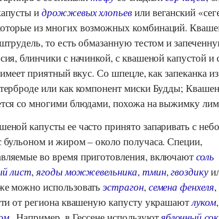
капусты и
дрожжевых хлопьев
или веганский «сег
которые из многих возможных комбинаций. Кваш
 штрудель, то есть обмазанную тестом и запеченну
сия, блинчики с начинкой, с квашеной капустой и
 имеет приятный вкус. Со шпецле, как запеканка из
утерброде или как компонент миски Будды; Кваше
ется со многими блюдами, похожа на выжимку лим
шеной капусты ее часто принято запаривать с не
с бульоном и жиром – около получаса. Специи,
вляемые во время приготовления, включают
соль
ый лист
,
ягоды можжевельника
,
тмин
,
гвоздику
и
же можно использовать
эстрагон
,
семена фенхеля
,
сти от региона квашеную капусту украшают
луком
,
ом
. Например, в Гессене используют
яблочный сок