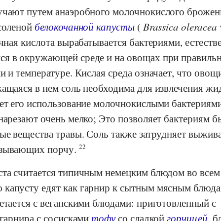
учают путем анаэробного молочнокислого брожен
 соленой
белокочанной капусты
(
Brassica oleracea
чная кислота вырабатывается бактериями, естест
ся в окружающей среде и на овощах при правиль
и и температуре. Кислая среда означает, что овощ
жащаяся в нем соль необходима для извлечения жи
ает его использование молочнокислыми бактериям
нарезают очень мелко; Это позволяет бактериям б
ные вещества травы. Соль также затрудняет выжив
ызывающих порчу.
22
ста считается типичным немецким блюдом во всем
капусту едят как гарнир к сытным мясным блюда
етается с веганскими блюдами: приготовленный с
 гарнира с сосисками
тофу
со сладкой
горчицей
, б