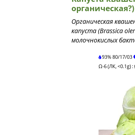
органическая?)
Органическая квашен
капуста (Brassica o
молочнокислых бакт
93%
80
/
17
/
03
Ω-6 (ЛК, <0.1g)
: