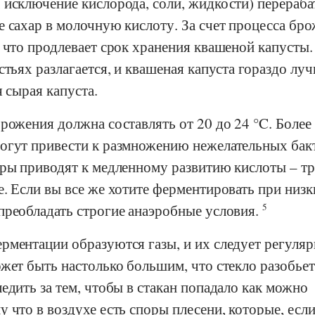
 исключение кислорода, соли, жидкости) перераба
 сахар в молочную кислоту. За счет процесса бр
 что продлевает срок хранения квашеной капусты.
стьях разлагается, и квашеная капуста гораздо лу
я сырая капуста.
рожения должна составлять от 20 до 24 °C. Более
огут привести к размножению нежелательных бак
уры приводят к медленному развитию кислоты – тр
. Если вы все же хотите ферментировать при низк
преобладать строгие анаэробные условия.
5
рментации образуются газы, и их следует регуля
жет быть настолько большим, что стекло разобьет
едить за тем, чтобы в стакан попадало как можно
 что в воздухе есть споры плесени, которые, если