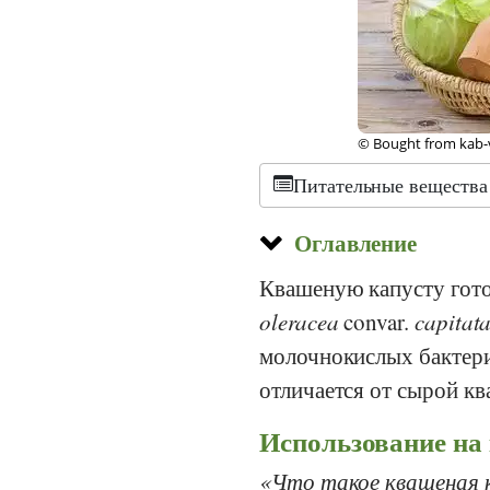
©
CC-by-sa 3.0
, Gan
Питательные вещества
Оглавление
Квашеную капусту гото
oleracea
convar.
capitat
молочнокислых бактер
отличается от сырой кв
Использование на
Что такое квашеная 