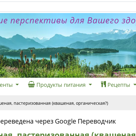
е перспективы для Вашего зд
енты
Продукты питания
Рецепты
шеная, пастеризованная (квашеная, органическая?)
переведена через Google Переводчик
ная, пастеризованная (квашеная