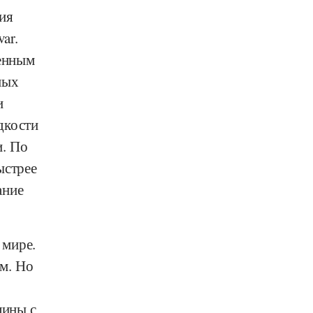
ия
var.
венным
ных
и
дкости
и. По
ыстрее
ание
 мире.
м. Но
лины с