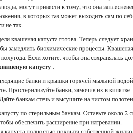
з воды, могут привести к тому, что она заплесневе
рожения, в которых газ может выходить сам по себ
и не так.
ели квашеная капуста готова. Теперь следует хра
тобы замедлить биохимические процессы. Квашена
 полугода. Если хотите, чтобы она сохранялась до
 квашеную капусту
.
дходящие банки и крышки горячей мыльной водой,
е. Простерилизуйте банки, замочив их в кипятке
Дайте банкам стечь и высушите на чистом полотен
апусту по стерильным банкам. Оставьте около 2 
чтобы обеспечить расширение при нагревании.
ая капуста полностью покрыта собственной жидко