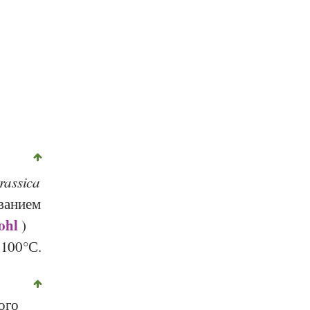
Bought from kab-vision, fotolia
rassica
ованием
ohl
)
-100°С.
ого