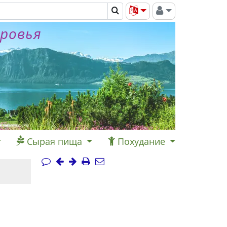
оровья
Сырая пища
Похудание
,