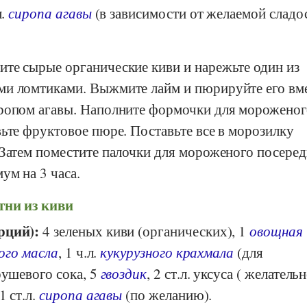
л.
сиропа агавы
(в зависимости от желаемой сладо
те сырые органические киви и нарежьте один из
и ломтиками. Выжмите лайм и пюрируйте его вме
ропом агавы. Наполните формочки для мороженог
ьте фруктовое пюре. Поставьте все в морозилку
 Затем поместите палочки для мороженого посеред
ум на 3 часа.
тни из киви
рций):
4 зеленых киви (органических), 1
овощная
ого масла
, 1 ч.л.
кукурузного крахмала
(для
рушевого сока, 5
гвоздик
, 2 ст.л. уксуса ( желатель
 1 ст.л.
сиропа агавы
(по желанию).