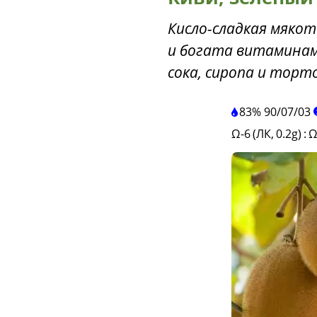
Кисло-сладкая мякот
и богата витаминами
сока, сиропа и торто
83%
90
/
07
/
03
Ω-6 (ЛК, 0.2g)
:
Ω