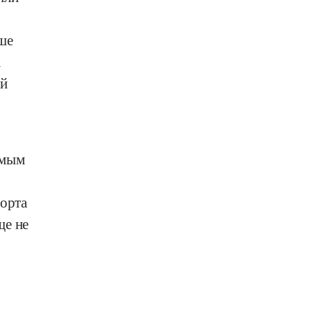
ше
а
ий
,
амым
орта
ще не