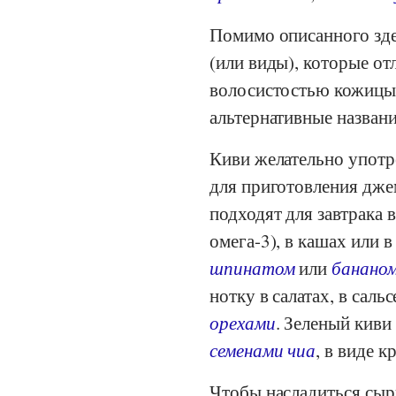
Помимо описанного зде
(или виды), которые от
волосистостью кожицы 
альтернативные названи
Киви желательно употр
для приготовления джем
подходят для завтрака 
омега-3), в кашах или 
шпинатом
или
банано
нотку в салатах, в саль
орехами
. Зеленый киви
семенами чиа
, в виде к
Чтобы насладиться сыр