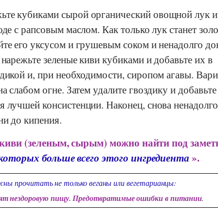
ьте кубиками сырой органический овощной лук и
оде с рапсовым маслом. Как только лук станет зол
йте его уксусом и грушевым соком и ненадолго до
 нарежьте зеленые киви кубиками и добавьте их в
дикой и, при необходимости, сиропом агавы. Вари
на слабом огне. Затем удалите гвоздику и добавьте
я лучшей консистенции. Наконец, снова ненадолго
ни до кипения.
 киви (зеленым, сырым) можно найти под замет
 которых больше всего этого ингредиента
».
ны прочитать не только веганы или вегетарианцы:
дят нездоровую пищу. Предотвратимые ошибки в питании
.