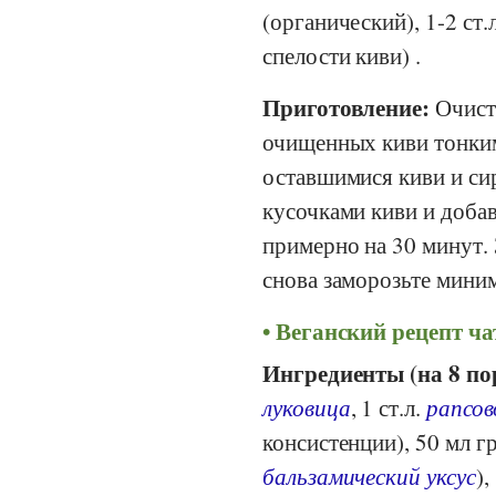
(органический), 1-2 ст.
спелости киви) .
Приготовление:
Очисти
очищенных киви тонким
оставшимися киви и си
кусочками киви и добав
примерно на 30 минут.
снова заморозьте миним
Веганский рецепт ча
Ингредиенты (на 8 по
луковица
, 1 ст.л.
рапсов
консистенции), 50 мл г
бальзамический уксус
),