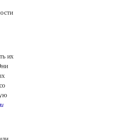
ности
ть их
Они
ых
со
кую
ми
или