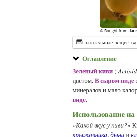
©
CC-by-sa 2.0
, Mic
Питательные вещества
Оглавление
Зеленый киви
(
Actinid
В сыром виде
цветом.
о
минералов и мало кало
виде
.
Использование на 
Какой вкус у киви?
Ки
крыжовника
,
дыни
и
кл