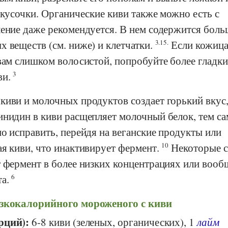
 кусочки. Органические киви также можно есть с
ление даже рекомендуется. В нем содержится боль
 веществ (см. ниже) и клетчатки.
3.15.
Если кожиц
вам слишком волосистой, попробуйте более гладк
ви.
3
киви и молочных продуктов создает горький вкус
инидин в киви расщепляет молочный белок, тем с
о исправить, перейдя на веганские продукты или
ая киви, что инактивирует фермент.
10
Некоторые с
т фермент в более низких концентрациях или вооб
та.
6
изкокалорийного мороженого с киви
рций):
6-8 киви (зеленых, органических), 1
лайм