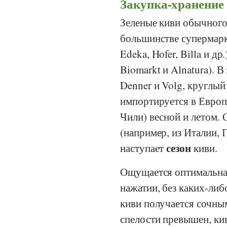
Закупка-хранение
Зеленые киви обычного
большинстве супермарк
Edeka
,
Hofer
,
Billa
и др.
Biomarkt
и
Alnatura
). В
Denner
и
Volg,
круглый 
импортируется в Европ
Чили) весной и летом.
(например, из Италии, 
сезон
наступает
киви.
Ощущается оптимальная
нажатии, без каких-либ
киви получается сочны
спелости превышен, кив