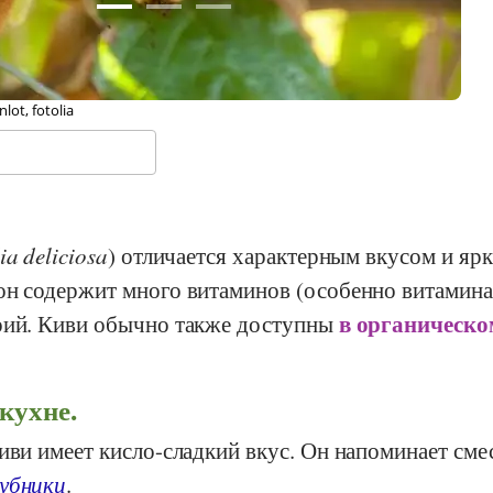
hael Weber, Stiftung G+E Schweiz
ia deliciosa
) отличается характерным вкусом и яр
н содержит много витаминов (особенно витамина
в органическо
рий. Киви обычно также доступны
кухне.
ви имеет кисло-сладкий вкус. Он напоминает сме
убники
.