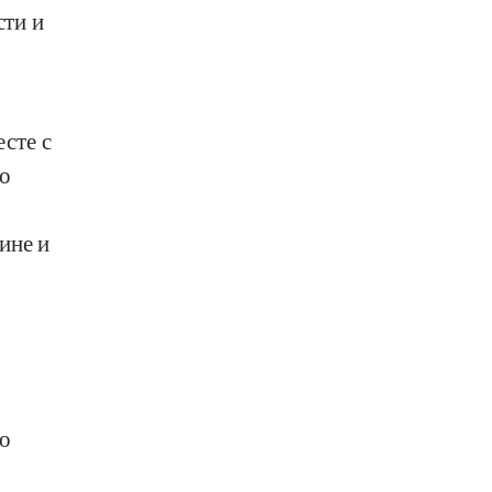
сти и
сте с
о
ине и
но