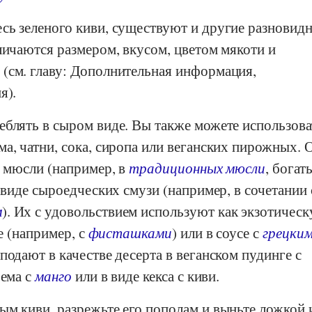
сь зеленого киви, существуют и другие разновид
личаются размером, вкусом, цветом мякоти и
(см. главу: Дополнительная информация,
я).
еблять в сыром виде. Вы также можете использова
а, чатни, сока, сиропа или веганских пирожных. 
в мюсли (например, в
традиционных мюсли
, богат
в виде сыроедческих смузи (например, в сочетании 
м
). Их с удовольствием используют как экзотичес
се (например, с
фисташками
) или в соусе с
грецки
 подают в качестве десерта в веганском пудинге с
рема с
манго
или в виде кекса с киви.
ым киви, разрежьте его пополам и выньте ложкой 