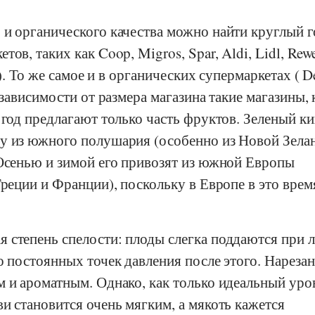
 и органического качества можно найти круглый г
етов, таких как
Coop
,
Migros
,
Spar
,
Aldi
,
Lidl
,
Rew
). То же самое и в органических супермаркетах (
D
 зависимости от размера магазина такие магазины, 
год предлагают только часть фруктов. Зеленый к
у из южного полушария (особенно из Новой Зела
 Осенью и зимой его привозят из южной Европы
Греции и Франции), поскольку в Европе в это врем
 степень спелости: плоды слегка поддаются при 
о постоянных точек давления после этого. Нареза
м и ароматным. Однако, как только идеальный уро
и становится очень мягким, а мякоть кажется