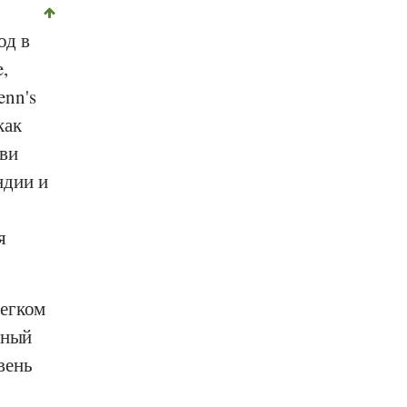
од в
e
,
enn's
как
иви
ндии и
я
легком
нный
вень