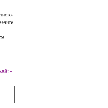
отисто-
ведите
те
кой: «