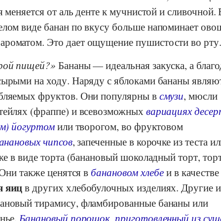
я меняется от аль денте к мучнистой и сливочной. 
елом виде банан по вкусу больше напоминает овощ
роматом. Это дает ощущение пушистости во рту
ырой пищей?
Бананы — идеальная закуска, а благо
сырыми на ходу. Наряду с яблоками бананы являю
ебляемых фруктов. Они популярны в
смузи
, мюсли
тейлях (фраппе) и всевозможных
вариациях десер
ым) йогуртом
или творогом, во фруктовом
банановых чипсов
, запеченные в корочке из теста ил
аже в виде торта (банановый шоколадный торт, торт
. Они также ценятся в
банановом хлебе
и в качестве
я яиц
в других хлебобулочных изделиях. Другие 
нановый тирамису, фламбированные бананы или
енье.
Банановый порошок, приготовленный из суш