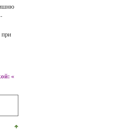
вишню
-
 при
ой: «