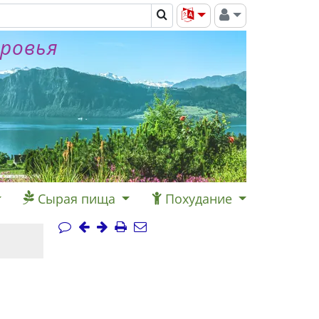
оровья
Сырая пища
Похудание