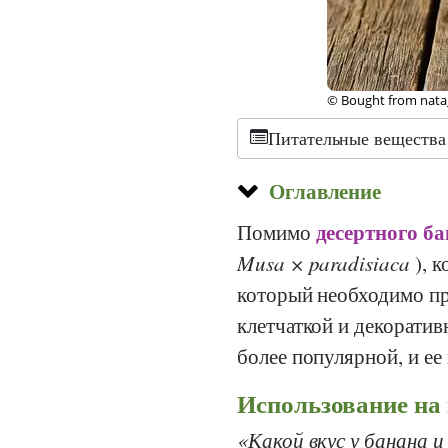
©
CC-by-sa 2.0
, Mic
Питательные вещества
Оглавление
десертного б
Помимо
Musa × paradisiaca
), 
который необходимо пр
клетчаткой и декорати
более популярной, и ее
Использование на 
Какой вкус у банана и