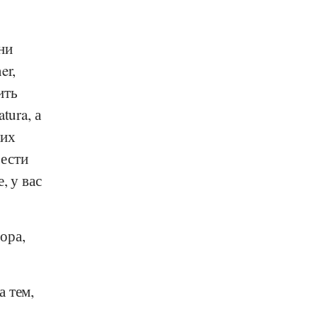
ни
er
,
ить
atura
, а
ких
рести
, у вас
ора,
а тем,