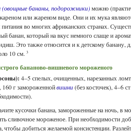
 (овощные бананы, подорожники)
можно (практи
 жареном или жареном виде. Они и их мука являют
питания во многих африканских странах. Сущест
й банан, который на вкус немного слаще и арома
диш. Это также относится и к детскому банану, 
оло 10 см.
3
ыстрого бананово-вишневого мороженого
рсоны):
4–5 спелых, очищенных, нарезанных лом
, 160 г замороженной
вишни
(без косточек), 4–6 ст.
бходимости).
чите кусочки банана, замороженные на ночь, в 
ить сливочное мороженое. При необходимости доб
а, чтобы добиться желаемой консистенции. Разлей