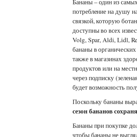
Бананы – один из самы
потребление на душу на
связкой, которую ботан
доступны во всех извес
Volg
,
Spar
,
Aldi
,
Lidl
,
Re
бананы в органических 
также в магазинах здор
продуктов или на мест
через подписку (зелена
будет возможность пол
Поскольку бананы выра
сезон бананов сохран
Бананы при покупке дол
чтобы бананы не выгля