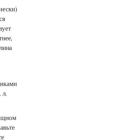
чески)
ся
вует
тнее,
длина
тиками
 л.
мощном
авьте
те