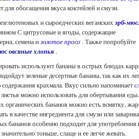
т для обогащения вкуса коктейлей и смузи.
эрб-мюс
 безглютеновых и сыроедческих веганских
мином С цитрусовые и ягоды, содержащие
ерна, семена и
золотое просо
. Также попробуйте
юс овсяные хлопья
.
ровать используют бананы в острых блюдах карр
подойдут зеленые десертные бананы, так как их ле
го содержания крахмала. Вкус сильно напоминает
с
 листья можно использовать для обертывания еды.
 органических бананов можно есть всмятку, жар
ать в качестве ингредиента для смузи или заварива
лых бананов особенно подходит для употребления 
 значительно тоньше, слаще и ее легче жевать.