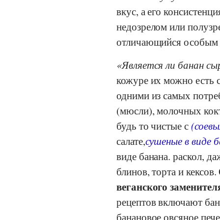
вкус, а его консистенци
недозрелом или полузр
отличающийся особым а
Является ли банан с
кожуре их можно есть 
одними из самых потр
(мюсли), молочных кок
будь то чистые с
(соев
салате,
сушеные в виде 
виде банана. раскол, д
блинов, торта и кексов
веганского заменител
рецептов включают ба
банановое овсяное печ