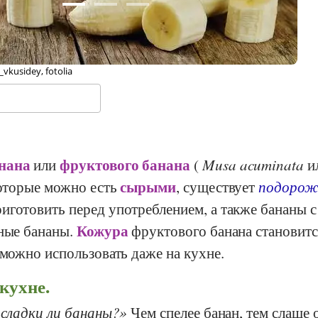
hael Weber, Stiftung Gesundheit und Ernährung Schweiz
анана
фруктового банана
или
(
Musa acuminata
и
сырыми
которые можно есть
, существует
подорож
иготовить перед употреблением, а также бананы с
Кожура
вные бананы.
фруктового банана становитс
 можно использовать даже на кухне.
кухне.
 сладки ли бананы?
Чем спелее банан, тем слаще 