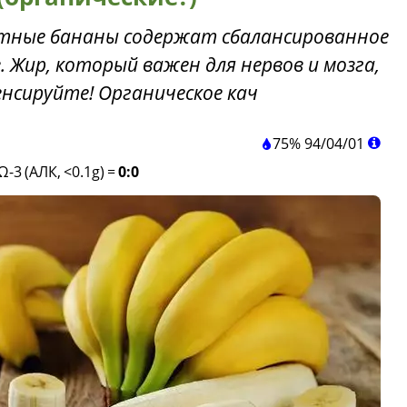
тные бананы содержат сбалансированное
. Жир, который важен для нервов и мозга,
нсируйте! Органическое кач
75%
94
/
04
/
01
Ω-3 (АЛК, <0.1g)
=
0:0