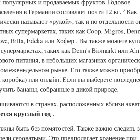
х популярных и продаваемых фруктов. Годовое
селения в Германии составляет почти 12 кг.
3
Как
ически называют «рукой», так и по отдельности о
тных супермаркетах, таких как
Coop
,
Migros
,
Denn
we, Billa
,
Edeka
или
Хофер
. Вы также можете куп
супермаркетах, таких как
Denn's Biomarkt
или
Aln
ового питания, в небольших магазинах органичес
ном еженедельном рынке. Его также можно приоб
я коробка) или онлайн. Если вы выберете последнее
учить бананы, собранные в дикой природе.
щиваются в странах, расположенных вблизи экват
яется круглый год
.
жны быть без помятостей. Также важно следить з
дели сероватыми. Это предполагает хранение при