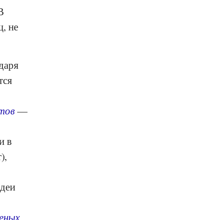
В
, не
.
даря
тся
тов
—
и в
),
идеи
еных