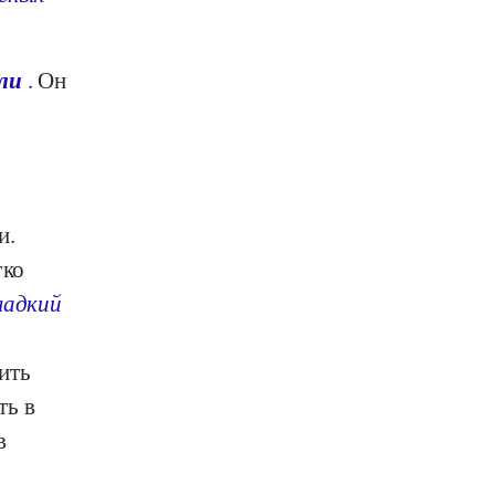
ли
. Он
и.
гко
ладкий
ить
ть в
в