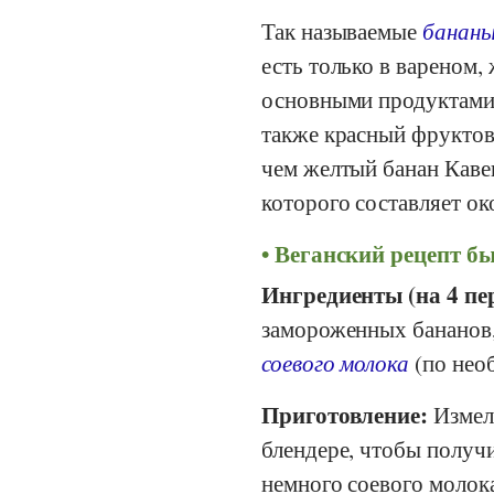
Так называемые
бананы
есть только в вареном,
основными продуктами 
также красный фруктовы
чем желтый банан Кавен
которого составляет ок
Веганский рецепт б
Ингредиенты (на 4 пе
замороженных бананов
соевого молока
(по нео
Приготовление:
Измель
блендере, чтобы получ
немного соевого молок