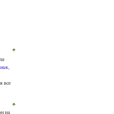
©
GFDL 1.2
, Fir0002, Wikipedia
ли
ник
,
я все
он на