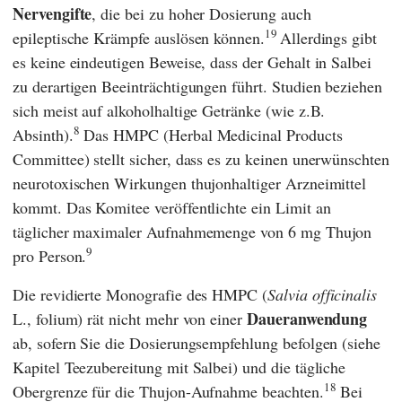
Nervengifte
, die bei zu hoher Dosierung auch
19
epileptische Krämpfe auslösen können.
Allerdings gibt
es keine eindeutigen Beweise, dass der Gehalt in Salbei
zu derartigen Beeinträchtigungen führt. Studien beziehen
sich meist auf alkoholhaltige Getränke (wie z.B.
8
Absinth).
Das
HMPC
(
Herbal Medicinal Products
Committee
) stellt sicher, dass es zu keinen unerwünschten
neurotoxischen Wirkungen thujonhaltiger Arzneimittel
kommt. Das Komitee veröffentlichte ein Limit an
täglicher maximaler Aufnahmemenge von 6 mg Thujon
9
pro Person.
Die revidierte Monografie des
HMPC
(
Salvia officinalis
Daueranwendung
L., folium) rät nicht mehr von einer
ab, sofern Sie die Dosierungs­empfehlung befolgen (siehe
Kapitel Teezubereitung mit Salbei) und die tägliche
18
Obergrenze für die Thujon-Aufnahme beachten.
Bei