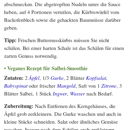
abschmecken. Die abgetropften Nudeln unter die Sauce
heben, auf 4 Portionen verteilen, die Kürbiswürfel vom
Backofenblech sowie die gehackten Baumnüsse darüber
geben.
Tipp:
Frischen Butternusskürbis müssen Sie nicht
schälen. Bei einer harten Schale ist das Schälen für einen
zarten Genuss notwendig.
Veganes Rezept für Salbei-Smoothie
Zutaten:
2
Äpfel
, 1/3
Gurke
, 2 Blätter
Kopfsalat
,
Babyspinat
oder frischer
Mangold
, Saft von 1
Zitrone
, 3
Blätter Salbei, 1 Stück
Ingwer
,
Wasser
nach Bedarf.
Zubereitung:
Nach Entfernen des Kerngehäuses, die
Äpfel grob zerkleinern. Die Gurke waschen und auch in
kleine Stücke schneiden. Salat oder ähnliches Gemüse
waschen, Ingwer nach dem Schälen grob zerkleinern.