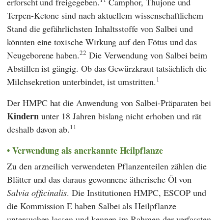
erforscht und freigegeben.
Camphor, Thujone und
Terpen-Ketone sind nach aktuellem wissenschaftlichem
Stand die gefährlichsten Inhaltsstoffe von Salbei und
könnten eine toxische Wirkung auf den Fötus und das
22
Neugeborene haben.
Die Verwendung von Salbei beim
Abstillen ist gängig. Ob das Gewürzkraut tatsächlich die
1
Milchsekretion unterbindet, ist umstritten.
Der
HMPC
hat die Anwendung von Salbei-Präparaten bei
Kindern
unter 18 Jahren bislang nicht erhoben und rät
11
deshalb davon ab.
Verwendung als anerkannte Heilpflanze
Zu den arzneilich verwendeten Pflanzenteilen zählen die
Blätter und das daraus gewonnene ätherische Öl von
Salvia officinalis
. Die Institutionen
HMPC
,
ESCOP
und
die
Kommission E
haben Salbei als Heilpflanze
untersuchen lassen und kennen im Rahmen der verfassten