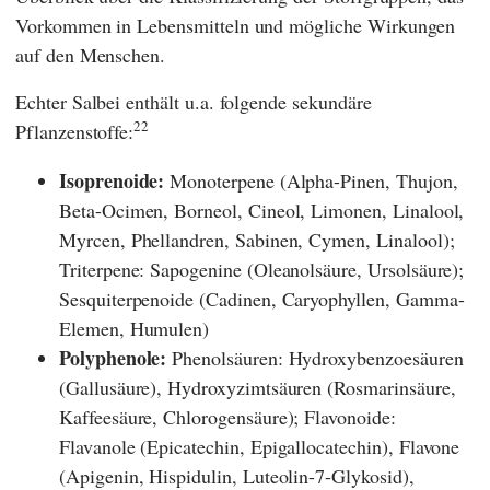
Vorkommen in Lebensmitteln und mögliche Wirkungen
auf den Menschen.
Echter Salbei enthält u.a. folgende sekundäre
22
Pflanzenstoffe:
Isoprenoide:
Monoterpene (Alpha-Pinen, Thujon,
Beta-Ocimen, Borneol, Cineol, Limonen, Linalool,
Myrcen, Phellandren, Sabinen, Cymen, Linalool);
Triterpene: Sapogenine (Oleanolsäure, Ursolsäure);
Sesquiterpenoide (Cadinen, Caryophyllen, Gamma-
Elemen, Humulen)
Polyphenole:
Phenolsäuren: Hydroxybenzoesäuren
(Gallusäure), Hydroxyzimtsäuren (Rosmarinsäure,
Kaffeesäure, Chlorogensäure); Flavonoide:
Flavanole (Epicatechin, Epigallocatechin), Flavone
(Apigenin, Hispidulin, Luteolin-7-Glykosid),