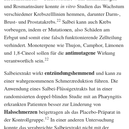
und Rosmarinsäure konnte
in vitro
Studien das Wachstum
verschiedener Krebszelllinien hemmen, darunter Darm-,
22
Brust- und Prostatakrebs.
Salbei kann auch Krebs
vorbeugen, indem er Mutationen, also Schäden am
Erbgut und somit eine falsch funktionierende Zellteilung
verhindert. Monoterpene wie Thujon, Camphor, Limonen
antimutagene
und 1,8-Cineol sollen für die
Wirkung
22
verantwortlich sein.
entzündungshemmend
Salbeiextrakt wirkt
und kann zu
einer wahrgenommenen Schmerzreduktion führen. Die
Anwendung eines Salbei-Flüssigextrakts hat in einer
randomisierten doppel-blinden Studie mit an Pharyngitis
erkrankten Patienten besser zur Linderung von
Halsschmerzen
beigetragen als das Placebo-Präparat in
12
der Kontrollgruppe.
In einer anderen Untersuchung
konnte das verabreichte Salbeiextrakt nicht mit der