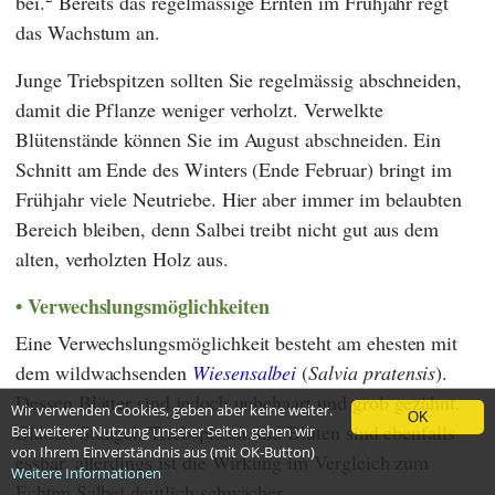
bei.
Bereits das regelmässige Ernten im Frühjahr regt
das Wachstum an.
Junge Triebspitzen sollten Sie regelmässig abschneiden,
damit die Pflanze weniger verholzt. Verwelkte
Blütenstände können Sie im August abschneiden. Ein
Schnitt am Ende des Winters (Ende Februar) bringt im
Frühjahr viele Neutriebe. Hier aber immer im belaubten
Bereich bleiben, denn Salbei treibt nicht gut aus dem
alten, verholzten Holz aus.
Verwechslungsmöglichkeiten
Eine Verwechslungsmöglichkeit besteht am ehesten mit
dem wildwachsenden
Wiesensalbei
(
Salvia pratensis
).
Dessen Blätter sind jedoch unbehaart und grob gezähnt.
Wir verwenden Cookies, geben aber keine weiter.
OK
Blätter, Stängel, Triebspitzen und Blüten sind ebenfalls
Bei weiterer Nutzung unserer Seiten gehen wir
von Ihrem Einverständnis aus (mit OK-Button)
essbar, allerdings ist die Wirkung im Vergleich zum
Weitere Informationen
Echten Salbei deutlich schwächer.