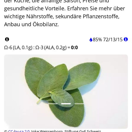
der Küche, die allfällige Saison, Preise und
gesundheitliche Vorteile. Erfahren Sie mehr über
wichtige Nährstoffe, sekundäre Pflanzenstoffe,
Anbau und Ökobilanz.
85%
72
/
13
/
15
Ω-6 (LA, 0.1g)
:
Ω-3 (ALA, 0.2g)
=
0:0
©
CC-by-sa 2.0
, Inke Weissenborn, Stiftung G+E Schweiz