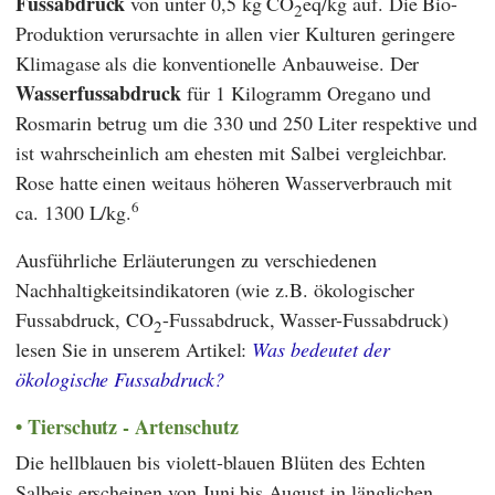
Fussabdruck
von unter 0,5 kg CO
eq/kg auf. Die Bio-
2
Produktion verursachte in allen vier Kulturen geringere
Klimagase als die konventionelle Anbauweise. Der
Wasserfussabdruck
für 1 Kilogramm Oregano und
Rosmarin betrug um die 330 und 250 Liter respektive und
ist wahrscheinlich am ehesten mit Salbei vergleichbar.
Rose hatte einen weitaus höheren Wasserverbrauch mit
6
ca. 1300 L/kg.
Ausführliche Erläuterungen zu verschiedenen
Nachhaltigkeitsindikatoren (wie z.B. ökologischer
Fussabdruck, CO
-Fussabdruck, Wasser-Fussabdruck)
2
lesen Sie in unserem Artikel:
Was bedeutet der
ökologische Fussabdruck?
Tierschutz - Artenschutz
Die hellblauen bis violett-blauen Blüten des Echten
Salbeis erscheinen von Juni bis August in länglichen