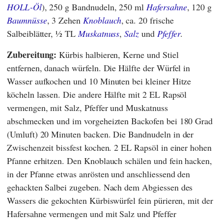
HOLL-Öl
), 250 g Bandnudeln, 250 ml
Hafersahne
, 120 g
Baumnüsse
, 3 Zehen
Knoblauch
, ca. 20 frische
Salbeiblätter, ½ TL
Muskatnuss
,
Salz
und
Pfeffer
.
Zubereitung:
Kürbis halbieren, Kerne und Stiel
entfernen, danach würfeln. Die Hälfte der Würfel in
Wasser aufkochen und 10 Minuten bei kleiner Hitze
köcheln lassen. Die andere Hälfte mit 2 EL Rapsöl
vermengen, mit Salz, Pfeffer und Muskatnuss
abschmecken und im vorgeheizten Backofen bei 180 Grad
(Umluft) 20 Minuten backen. Die Bandnudeln in der
Zwischenzeit bissfest kochen. 2 EL Rapsöl in einer hohen
Pfanne erhitzen. Den Knoblauch schälen und fein hacken,
in der Pfanne etwas anrösten und anschliessend den
gehackten Salbei zugeben. Nach dem Abgiessen des
Wassers die gekochten Kürbiswürfel fein pürieren, mit der
Hafersahne vermengen und mit Salz und Pfeffer