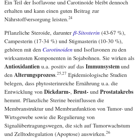
Ein Teil der Isoflavone und Carotinoide bleibt dennoch
erhalten und kann einen guten Beitrag zur
24
Nährstoffversorgung leisten.
Pflanzliche Steroide, darunter
β-Sitosterin
(43-67 %),
Campesterin (17-34 %) und Stigmasterin (10-30 %),
gehören mit den
Carotinoiden
und Isoflavonen zu den
wirksamsten Komponenten in Sojabohnen. Sie wirken als
Antioxidantien
Immunsystem
u.a. positiv auf das
und
25,27
Alterungsprozess
den
.
Epidemiologische Studien
belegen, dass phytosterinreiche Ernährung u.a. die
Dickdarm-
Brust-
Prostatakrebs
Entwicklung von
,
und
hemmt. Pflanzliche Sterine beeinflussen die
Membranstruktur und Membranfunktion von Tumor- und
Wirtsgewebe sowie die Regulierung von
Signalübertragungswegen, die sich auf Tumorwachstum
26
und Zelltodregulation (Apoptose) auswirken.