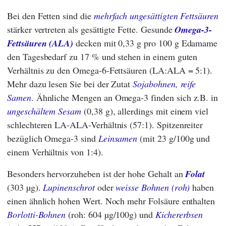
Bei den Fetten sind die
mehrfach ungesättigten Fettsäuren
stärker vertreten als gesättigte Fette. Gesunde
Omega-3-
Fettsäuren (ALA)
decken mit 0,33 g pro 100 g Edamame
den Tagesbedarf zu 17 % und stehen in einem guten
Verhältnis zu den Omega-6-Fettsäuren (LA:ALA = 5:1).
Mehr dazu lesen Sie bei der Zutat
Sojabohnen, reife
Samen
. Ähnliche Mengen an Omega-3 finden sich z.B. in
ungeschältem Sesam
(0,38 g), allerdings mit einem viel
schlechteren LA-ALA-Verhältnis (57:1). Spitzenreiter
bezüglich Omega-3 sind
Leinsamen
(mit 23 g/100g und
einem Verhältnis von 1:4).
Besonders hervorzuheben ist der hohe Gehalt an
Folat
(303 µg).
Lupinenschrot
oder
weisse Bohnen (roh)
haben
einen ähnlich hohen Wert. Noch mehr Folsäure enthalten
Borlotti-Bohnen
(roh: 604 µg/100g) und
Kichererbsen