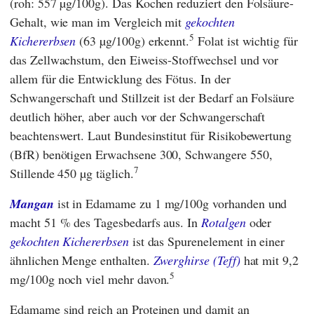
(roh: 557 µg/100g). Das Kochen reduziert den Folsäure-
Gehalt, wie man im Vergleich mit
gekochten
5
Kichererbsen
(63 µg/100g) erkennt.
Folat ist wichtig für
das Zellwachstum, den Eiweiss-Stoffwechsel und vor
allem für die Entwicklung des Fötus. In der
Schwangerschaft und Stillzeit ist der Bedarf an Folsäure
deutlich höher, aber auch vor der Schwangerschaft
beachtenswert. Laut
Bundesinstitut für Risikobewertung
(
BfR
) benötigen Erwachsene 300, Schwangere 550,
7
Stillende 450 µg täglich.
Mangan
ist in Edamame zu 1 mg/100g vorhanden und
macht 51 % des Tagesbedarfs aus. In
Rotalgen
oder
gekochten Kichererbsen
ist das Spurenelement in einer
ähnlichen Menge enthalten.
Zwerghirse (Teff)
hat mit 9,2
5
mg/100g noch viel mehr davon.
Edamame sind reich an Proteinen und damit an