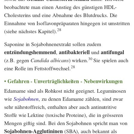
beobachtete man einen Anstieg des günstigen HDL-
Cholesterins und eine Abnahme des Blutdrucks. Die
Einnahme von Isoflavonpräparaten hingegen ist umstritten
28
(siehe nächstes Kapitel).
Saponine in Sojabohnenextrakt sollen zudem
entzündungshemmend
antibakteriell
antifungal
,
und
30
(z.B. gegen
Candida albicans
) wirken.
Sie spielen auch
28
eine Rolle im Fettstoffwechsel.
Gefahren - Unverträglichkeiten - Nebenwirkungen
Edamame sind als Rohkost nicht geeignet. Leguminosen
wie
Sojabohnen
, zu denen Edamame zählen, sind zwar
sehr nährstoffreich, enthalten aber auch antinutritive
Stoffe wie Lektine (toxische Proteine), die in grösseren
Mengen giftig sind. Bei den Sojabohnen spricht man von
Sojabohnen-Agglutininen
(SBA), auch bekannt als