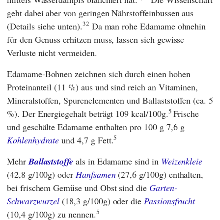
geht dabei aber von geringen Nährstoffeinbussen aus
32
(Details siehe unten).
Da man rohe Edamame ohnehin
für den Genuss erhitzen muss, lassen sich gewisse
Verluste nicht vermeiden.
Edamame-Bohnen zeichnen sich durch einen hohen
Proteinanteil (11 %) aus und sind reich an Vitaminen,
Mineralstoffen, Spurenelementen und Ballaststoffen (ca. 5
5
%). Der Energiegehalt beträgt 109 kcal/100g.
Frische
und geschälte Edamame enthalten pro 100 g 7,6 g
5
Kohlenhydrate
und 4,7 g Fett.
Mehr
Ballaststoffe
als in Edamame sind in
Weizenkleie
(42,8 g/100g) oder
Hanfsamen
(27,6 g/100g) enthalten,
bei frischem Gemüse und Obst sind die
Garten-
Schwarzwurzel
(18,3 g/100g) oder die
Passionsfrucht
5
(10,4 g/100g) zu nennen.