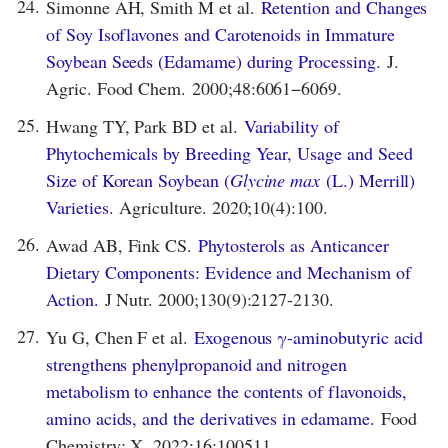
24.
Simonne AH, Smith M et al.
Retention and Changes
of Soy Isoflavones and Carotenoids in Immature
Soybean Seeds (Edamame) during Processing.
J.
Agric. Food Chem. 2000;48:6061−6069.
25.
Hwang TY, Park BD et al.
Variability of
Phytochemicals by Breeding Year, Usage and Seed
Size of Korean Soybean (
Glycine max
(L.) Merrill)
Varieties.
Agriculture. 2020;10(4):100.
26.
Awad AB, Fink CS.
Phytosterols as Anticancer
Dietary Components: Evidence and Mechanism of
Action.
J Nutr. 2000;130(9):2127-2130.
27.
Yu G, Chen F et al.
Exogenous γ-aminobutyric acid
strengthens phenylpropanoid and nitrogen
metabolism to enhance the contents of flavonoids,
amino acids, and the derivatives in edamame.
Food
Chemistry: X. 2022;16:100511.