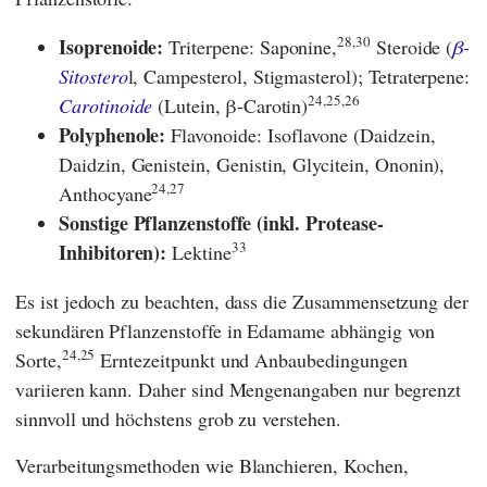
28,30
Isoprenoide:
Triterpene: Saponine,
Steroide (
β-
Sitostero
l, Campesterol, Stigmasterol); Tetraterpene:
24,25,26
Carotinoide
(Lutein, β-Carotin)
Polyphenole:
Flavonoide: Isoflavone (Daidzein,
Daidzin, Genistein, Genistin, Glycitein, Ononin),
24,27
Anthocyane
Sonstige Pflanzenstoffe (inkl. Protease-
33
Inhibitoren):
Lektine
Es ist jedoch zu beachten, dass die Zusammensetzung der
sekundären Pflanzenstoffe in Edamame abhängig von
24,25
Sorte,
Erntezeitpunkt und Anbaubedingungen
variieren kann. Daher sind Mengenangaben nur begrenzt
sinnvoll und höchstens grob zu verstehen.
Verarbeitungsmethoden wie Blanchieren, Kochen,