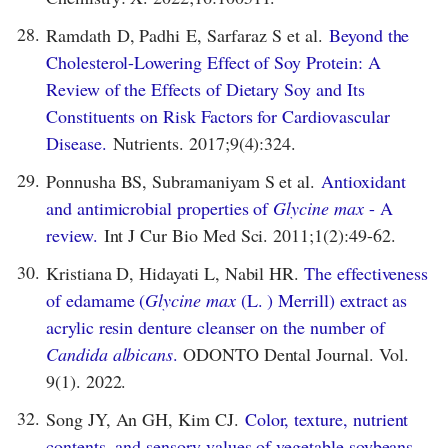
28.
Ramdath D, Padhi E, Sarfaraz S et al.
Beyond the
Cholesterol-Lowering Effect of Soy Protein: A
Review of the Effects of Dietary Soy and Its
Constituents on Risk Factors for Cardiovascular
Disease.
Nutrients. 2017;9(4):324.
29.
Ponnusha BS, Subramaniyam S et al.
Antioxidant
and antimicrobial properties of
Glycine max
- A
review.
Int J Cur Bio Med Sci. 2011;1(2):49-62.
30.
Kristiana D, Hidayati L, Nabil HR.
The effectiveness
of edamame (
Glycine max
(L. ) Merrill) extract as
acrylic resin denture cleanser on the number of
Candida albicans
.
ODONTO Dental Journal. Vol.
9(1). 2022.
32.
Song JY, An GH, Kim CJ.
Color, texture, nutrient
contents, and sensory values of vegetable soybeans