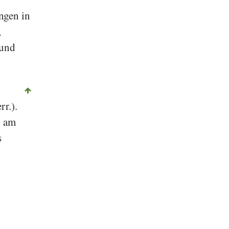
ngen in
,
 und
rr.).
n am
s