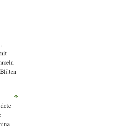
d
,
mit
ummeln
 Blüten
ndete
e
hina