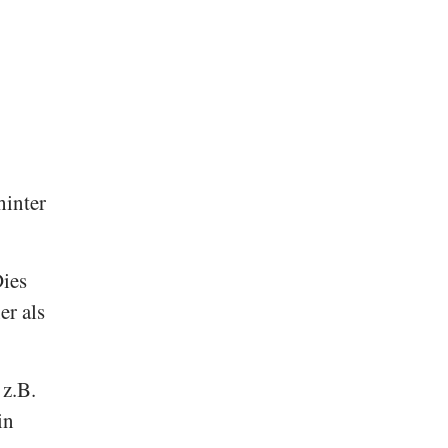
hinter
Dies
er als
 z.B.
in