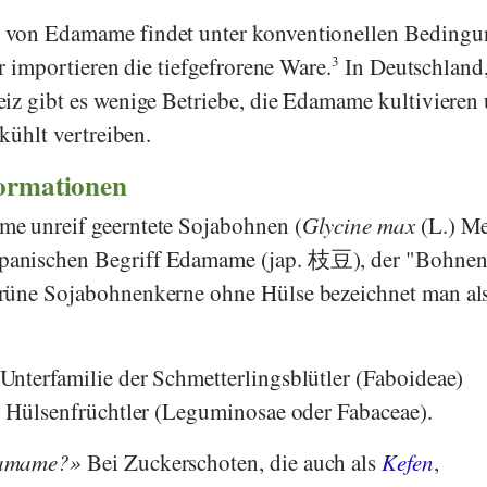
 von Edamame findet unter konventionellen Bedingu
er importieren die tiefgefrorene Ware.
3
In Deutschland
iz gibt es wenige Betriebe, die Edamame kultivieren
ekühlt vertreiben.
formationen
e unreif geerntete Sojabohnen (
Glycine max
(L.) Me
anischen Begriff Edamame (jap. 枝豆), der "Bohne
rüne Sojabohnenkerne ohne Hülse bezeichnet man al
nterfamilie der Schmetterlingsblütler (Faboideae)
r Hülsenfrüchtler (Leguminosae oder Fabaceae).
damame?
Bei Zuckerschoten, die auch als
Kefen
,