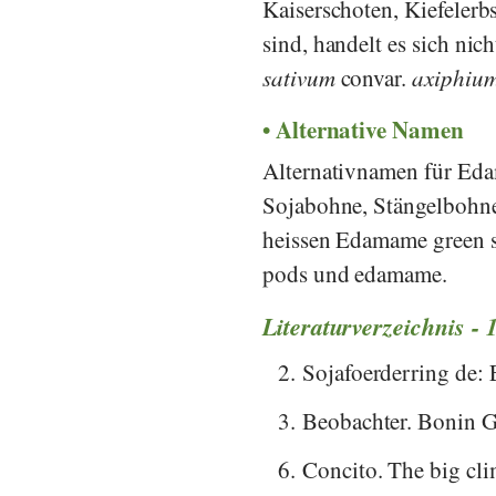
Kaiserschoten, Kiefeler
sind, handelt es sich ni
sativum
convar.
axiphiu
Alternative Namen
Alternativnamen für Ed
Sojabohne, Stängelbohne
heissen Edamame green s
pods und edamame.
Literaturverzeichnis - 
2.
Sojafoerderring de:
3.
Beobachter. Bonin G
6.
Concito. The big cli