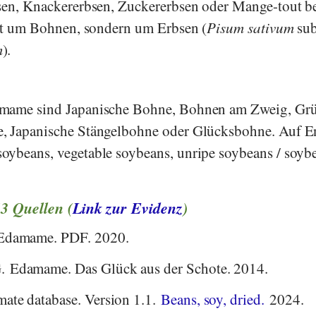
bsen, Knackererbsen, Zuckererbsen oder Mange-tout b
cht um Bohnen, sondern um Erbsen (
Pisum sativum
sub
m
).
amame sind Japanische Bohne, Bohnen am Zweig, Gr
, Japanische Stängelbohne oder Glücksbohne. Auf E
oybeans, vegetable soybeans, unripe soybeans / soyb
13 Quellen (
Link zur Evidenz
)
 Edamame. PDF. 2020.
. Edamame. Das Glück aus der Schote. 2014.
mate database. Version 1.1.
Beans, soy, dried.
2024.