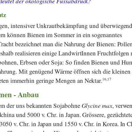
eutet der ökologische Fussabdruck?
utz
olgen, intensiver Unkrautbekämpfung und überwiegen
ern können Bienen im Sommer in ein sogenanntes
 Tracht bezeichnet man die Nahrung der Bienen: Pollen
halb realisieren einige LandwirtInnen Fruchtfolgen 
ohnen, Erbsen oder Soja: So finden Bienen und H
rung. Mit genügend Wärme öffnen sich die kleinen
ten immerhin geringe Mengen an Nektar.
16,17
men - Anbau
orm der uns bekannten Sojabohne
Glycine max
, verwe
china und 5000 v. Chr. in Japan. Grössere, gezüchtet
50 v. Chr. in Japan und 1550 v. Chr. in Korea. In C