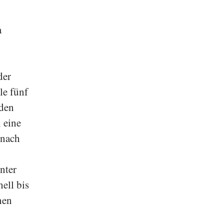
a
der
le fünf
 den
 eine
 nach
nter
ell bis
nen