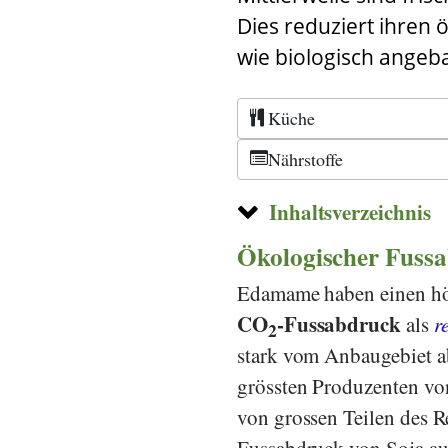
Dies reduziert ihren 
wie biologisch ange
Küche
Nährstoffe
Inhaltsverzeichnis
Ökologischer Fussa
Edamame haben einen höc
CO
-Fussabdruck
als
r
2
stark vom Anbaugebiet ab
grössten Produzenten vo
von grossen Teilen des R
Fussabdruck von Soja au