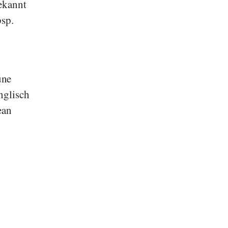
ekannt
sp.
üne
nglisch
ean