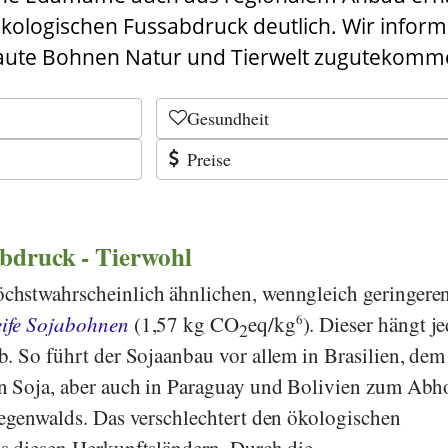
ökologischen Fussabdruck deutlich. Wir inform
baute Bohnen Natur und Tierwelt zugutekomm
Gesundheit
Preise
bdruck - Tierwohl
hstwahrscheinlich ähnlichen, wenngleich geringere
eife Sojabohnen
(1,57 kg CO
eq/kg
6
). Dieser hängt j
2
. So führt der Sojaanbau vor allem in Brasilien, dem
n Soja, aber auch in Paraguay und Bolivien zum Abh
egenwalds. Das verschlechtert den ökologischen
s diesen Herkunftsländern. Durch die