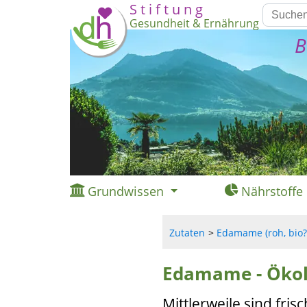
S t i f t u n g
Gesundheit & Ernährung
B
Grundwissen
Nährstoffe
Zutaten
Edamame (roh, bio?
Edamame - Ökol
Mittlerweile sind fr