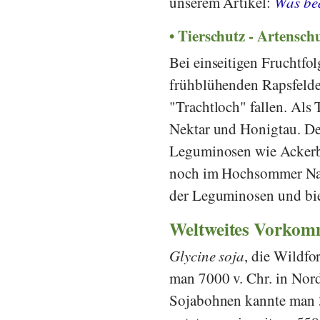
unserem Artikel:
Was bed
Tierschutz - Artensch
Bei einseitigen Fruchtf
frühblühenden Rapsfeld
"Trachtloch" fallen. Als
Nektar und Honigtau. Des
Leguminosen wie Ackerb
noch im Hochsommer Nah
der Leguminosen und bie
Weltweites Vorkom
Glycine soja
, die Wildf
man 7000 v. Chr. in Nord
Sojabohnen kannte man 30