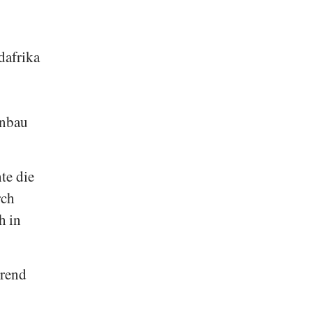
dafrika
Anbau
te die
rch
h in
hrend