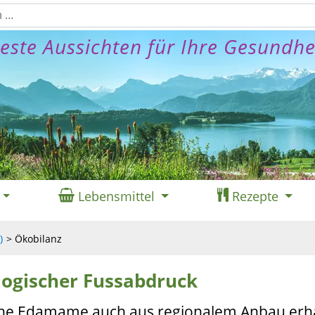
este Aussichten für Ihre Gesundhe
Lebensmittel
Rezepte
)
Ökobilanz
ogischer Fussabdruck
ische Edamame auch aus regionalem Anbau erhäl