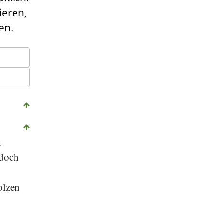
ieren,
en.
n
edoch
olzen