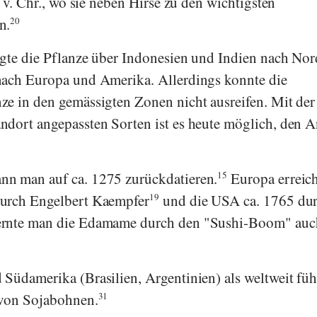
0 v. Chr., wo sie neben Hirse zu den wichtigsten
n.
20
gte die Pflanze über Indonesien und Indien nach Nor
nach Europa und Amerika. Allerdings konnte die
e in den gemässigten Zonen nicht ausreifen. Mit der
ndort angepassten Sorten ist es heute möglich, den 
n man auf ca. 1275 zurückdatieren.
15
Europa erreich
durch
Engelbert Kaempfer
19
und die USA ca. 1765 du
rnte man die Edamame durch den "Sushi-Boom" auc
Südamerika (Brasilien, Argentinien) als weltweit fü
 von Sojabohnen.
31