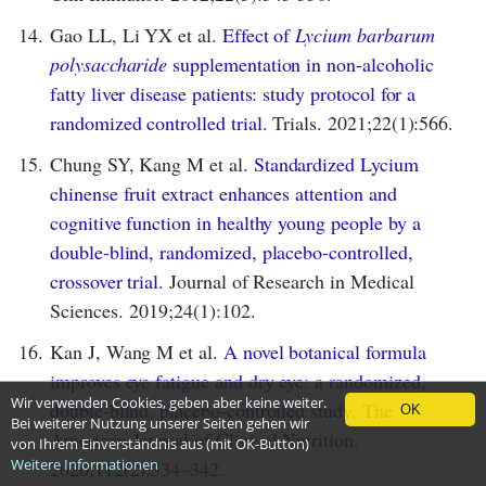
14.
Gao LL, Li YX et al.
Effect of
Lycium barbarum
polysaccharide
supplementation in non-alcoholic
fatty liver disease patients: study protocol for a
randomized controlled trial.
Trials. 2021;22(1):566.
15.
Chung SY, Kang M et al.
Standardized Lycium
chinense fruit extract enhances attention and
cognitive function in healthy young people by a
double-blind, randomized, placebo-controlled,
crossover trial.
Journal of Research in Medical
Sciences. 2019;24(1):102.
16.
Kan J, Wang M et al.
A novel botanical formula
improves eye fatigue and dry eye: a randomized,
Wir verwenden Cookies, geben aber keine weiter.
double-blind, placebo-controlled study.
The
OK
Bei weiterer Nutzung unserer Seiten gehen wir
American Journal of Clinical Nutrition.
von Ihrem Einverständnis aus (mit OK-Button)
Weitere Informationen
2020;112(2):334–342.