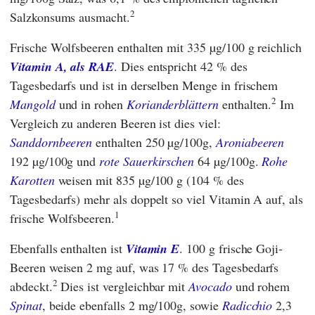
2
Salzkonsums ausmacht.
Frische Wolfsbeeren enthalten mit 335 µg/100 g reichlich
Vitamin A, als RAE
. Dies entspricht 42 % des
Tagesbedarfs und ist in derselben Menge in frischem
2
Mangold
und in rohen
Korianderblättern
enthalten.
Im
Vergleich zu anderen Beeren ist dies viel:
Sanddornbeeren
enthalten 250 µg/100g,
Aroniabeeren
192 µg/100g und
rote Sauerkirschen
64 µg/100g.
Rohe
Karotten
weisen mit 835 µg/100 g (104 % des
Tagesbedarfs) mehr als doppelt so viel Vitamin A auf, als
1
frische Wolfsbeeren.
Ebenfalls enthalten ist
Vitamin E
. 100 g frische Goji-
Beeren weisen 2 mg auf, was 17 % des Tagesbedarfs
2
abdeckt.
Dies ist vergleichbar mit
Avocado
und rohem
Spinat
, beide ebenfalls 2 mg/100g, sowie
Radicchio
2,3