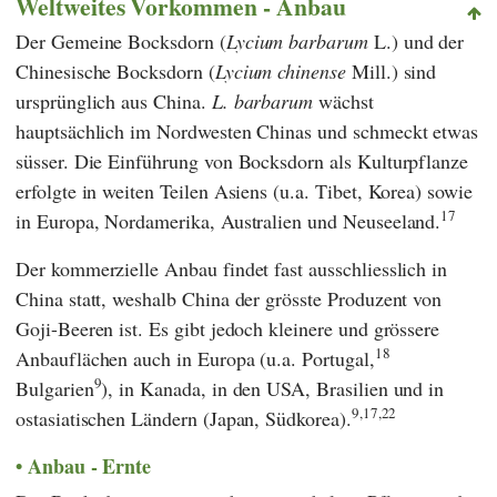
Weltweites Vorkommen - Anbau
Der Gemeine Bocksdorn (
Lycium barbarum
L.) und der
Chinesische Bocksdorn (
Lycium chinense
Mill.) sind
ursprünglich aus China.
L. barbarum
wächst
hauptsächlich im Nordwesten Chinas und schmeckt etwas
süsser. Die Einführung von Bocksdorn als Kulturpflanze
erfolgte in weiten Teilen Asiens (u.a. Tibet, Korea) sowie
17
in Europa, Nordamerika, Australien und Neuseeland.
Der kommerzielle Anbau findet fast ausschliesslich in
China statt, weshalb China der grösste Produzent von
Goji-Beeren ist. Es gibt jedoch kleinere und grössere
18
Anbauflächen auch in Europa (u.a. Portugal,
9
Bulgarien
), in Kanada, in den USA, Brasilien und in
9,17,22
ostasiatischen Ländern (Japan, Südkorea).
Anbau - Ernte