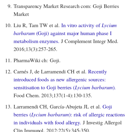
9.
Transparency Market Research com: Goji Berries
Market
10.
Liu R, Tam TW et al.
In vitro activity of
Lycium
barbarum
(Goji) against major human phase I
metabolism enzymes.
J Complement Integr Med.
2016;13(3):257-265.
11.
PharmaWiki ch: Goji.
12.
Carnés J, de Larramendi CH et al.
Recently
introduced foods as new allergenic sources:
sensitisation to Goji berries (
Lycium barbarum
).
Food Chem. 2013;137(1-4):130-135.
13.
Larramendi CH, García-Abujeta JL et al.
Goji
berries (
Lycium barbarum
): risk of allergic reactions
in individuals with food allergy.
J Investig Allergol
Clin Immunol. 2012;22(5):345-350.