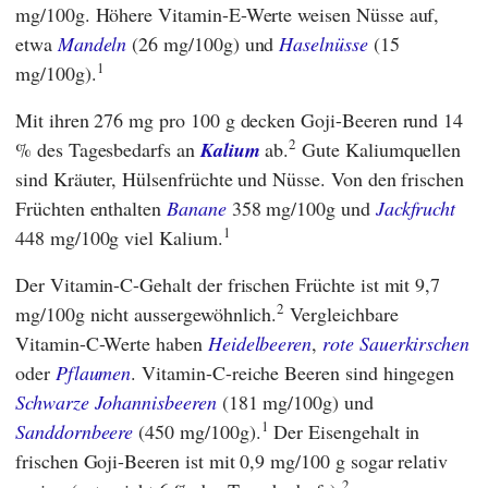
mg/100g. Höhere Vitamin-E-Werte weisen Nüsse auf,
etwa
Mandeln
(26 mg/100g) und
Haselnüsse
(15
1
mg/100g).
Mit ihren 276 mg pro 100 g decken Goji-Beeren rund 14
2
% des Tagesbedarfs an
Kalium
ab.
Gute Kaliumquellen
sind Kräuter, Hülsenfrüchte und Nüsse. Von den frischen
Früchten enthalten
Banane
358 mg/100g und
Jackfrucht
1
448 mg/100g viel Kalium.
Der Vitamin-C-Gehalt der frischen Früchte ist mit 9,7
2
mg/100g nicht aussergewöhnlich.
Vergleichbare
Vitamin-C-Werte haben
Heidelbeeren
,
rote Sauerkirschen
oder
Pflaumen
. Vitamin-C-reiche Beeren sind hingegen
Schwarze Johannisbeeren
(181 mg/100g) und
1
Sanddornbeere
(450 mg/100g).
Der Eisengehalt in
frischen Goji-Beeren ist mit 0,9 mg/100 g sogar relativ
2