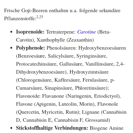
Frische Goji-Beeren enthalten u.a. folgende sekundäre
2,25
Pflanzenstoffe:
Isoprenoide:
Tertraterpene:
Carotine
(Beta-
Carotin), Xanthophylle (Zeaxanthin)
Polyphenole:
Phenolsäuren: Hydroxybenzoesäuren
(Benzoesäure, Salicylsäure, Syringinsäure,
Protocatechinsäure, Gallusäure, Vanillinsäure, 2,4-
Dihydroxybenzoesäure), Hydroxyzimtsäure
(Chlorogensäure, Kaffeesäure, Ferulasäure, p-
Cumarsäure, Sinapinsäure, Phloretinsäure);
Flavonoide: Flavanone (Naringenin, Eriodictyol),
Flavone (Apigenin, Luteolin, Morin), Flavonole
(Quercetin, Myricetin, Rutin); Lignane (Cannabisin
D, Cannabisin E, Cannabisin F, Grossamid)
Stickstoffhaltige Verbindungen:
Biogene Amine