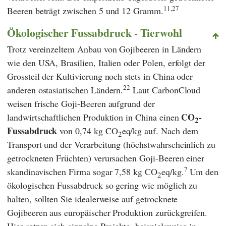
11,27
Beeren beträgt zwischen 5 und 12 Gramm.
Ökologischer Fussabdruck - Tierwohl
Trotz vereinzeltem Anbau von Gojibeeren in Ländern
wie den USA, Brasilien, Italien oder Polen, erfolgt der
Grossteil der Kultivierung noch stets in China oder
22
anderen ostasiatischen Ländern.
Laut
CarbonCloud
weisen frische Goji-Beeren aufgrund der
CO
-
landwirtschaftlichen Produktion in China einen
2
Fussabdruck
von 0,74 kg CO
eq/kg auf. Nach dem
2
Transport und der Verarbeitung (höchstwahrscheinlich zu
getrockneten Früchten) verursachen Goji-Beeren einer
7
skandinavischen Firma sogar 7,58 kg CO
eq/kg.
Um den
2
ökologischen Fussabdruck so gering wie möglich zu
halten, sollten Sie idealerweise auf getrocknete
Gojibeeren aus europäischer Produktion zurückgreifen.
Hier setzen sich einzelne Projekte, beispielsweise in