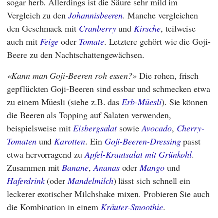
sogar herb. Allerdings ist die Säure sehr mild im
Vergleich zu den
Johannisbeeren
. Manche vergleichen
den Geschmack mit
Cranberry
und
Kirsche
, teilweise
auch mit
Feige
oder
Tomate
. Letztere gehört wie die Goji-
Beere zu den Nachtschattengewächsen.
Kann man Goji-Beeren roh essen?
Die rohen, frisch
gepflückten Goji-Beeren sind essbar und schmecken etwa
zu einem Müesli (siehe z.B. das
Erb-Müesli
). Sie können
die Beeren als Topping auf Salaten verwenden,
beispielsweise mit
Eisbergsalat
sowie
Avocado
,
Cherry-
Tomaten
und
Karotten
. Ein
Goji-Beeren-Dressing
passt
etwa hervorragend zu
Apfel-Krautsalat mit Grünkohl
.
Zusammen mit
Banane
,
Ananas
oder
Mango
und
Haferdrink
(oder
Mandelmilch
) lässt sich schnell ein
leckerer exotischer Milchshake mixen. Probieren Sie auch
die Kombination in einem
Kräuter-Smoothie
.