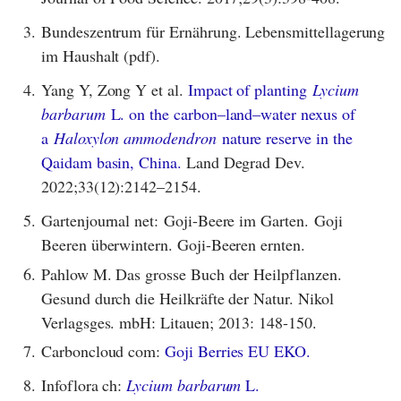
3.
Bundeszentrum für Ernährung. Lebensmittellagerung
im Haushalt (pdf).
4.
Yang Y, Zong Y et al.
Impact of planting
Lycium
barbarum
L. on the carbon–land–water nexus of
a
Haloxylon ammodendron
nature reserve in the
Qaidam basin, China.
Land Degrad Dev.
2022;33(12):2142–2154.
5.
Gartenjournal net: Goji-Beere im Garten. Goji
Beeren überwintern. Goji-Beeren ernten.
6.
Pahlow M. Das grosse Buch der Heilpflanzen.
Gesund durch die Heilkräfte der Natur. Nikol
Verlagsges. mbH: Litauen; 2013: 148-150.
7.
Carboncloud com:
Goji Berries EU EKO.
8.
Infoflora ch:
Lycium barbarum
L.