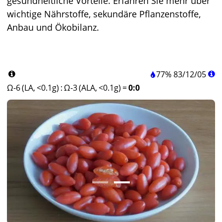
gesundheitliche Vorteile. Erfahren Sie mehr über
wichtige Nährstoffe, sekundäre Pflanzenstoffe,
Anbau und Ökobilanz.
77%
83
/
12
/
05
Ω-6 (LA, <0.1g)
:
Ω-3 (ALA, <0.1g)
=
0:0