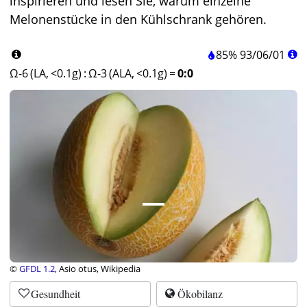
inspirieren und lesen Sie, warum einzelne
Melonenstücke in den Kühlschrank gehören.
85%
93
/
06
/
01
Ω-6 (LA, <0.1g)
:
Ω-3 (ALA, <0.1g)
=
0:0
©
GFDL 1.2
, Asio otus, Wikipedia
Gesundheit
Ökobilanz