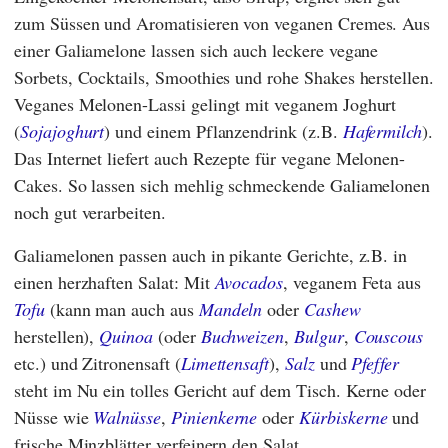
zum Süssen und Aromatisieren von veganen Cremes. Aus
einer Galiamelone lassen sich auch leckere vegane
Sorbets, Cocktails, Smoothies und rohe Shakes herstellen.
Veganes Melonen-Lassi gelingt mit veganem Joghurt
(
Sojajoghurt
) und einem Pflanzendrink (z.B.
Hafermilch
).
Das Internet liefert auch Rezepte für vegane Melonen-
Cakes. So lassen sich mehlig schmeckende Galiamelonen
noch gut verarbeiten.
Galiamelonen passen auch in pikante Gerichte, z.B. in
einen herzhaften Salat: Mit
Avocados
, veganem Feta aus
Tofu
(kann man auch aus
Mandeln
oder
Cashew
herstellen),
Quinoa
(oder
Buchweizen
,
Bulgur
,
Couscous
etc.) und Zitronensaft (
Limettensaft
),
Salz
und
Pfeffer
steht im Nu ein tolles Gericht auf dem Tisch. Kerne oder
Nüsse wie
Walnüsse
,
Pinienkerne
oder
Kürbiskerne
und
frische Minzblätter verfeinern den Salat.