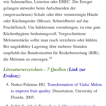
wie Salmonellen, Listerien oder EHEC. Die Erreger
gelangen entweder beim Aufschneiden der
(ungewaschenen) Schale oder über verunreinigte Hände
oder Küchengeräte (Messer, Schneidbrett) auf das
Fruchtfleisch. Um Infektionen vorzubeugen, ist eine gute
Küchenhygiene bedeutungsvoll. Vorgeschnittene
Melonenstücke sollte man rasch verzehren oder kühlen.
Bei ungekühlter Lagerung über mehrere Stunden
empfiehlt das
Bundesinstitut für Risikobewertung
(
BfR
),
10
die Melonen zu entsorgen.
Literaturverzeichnis - 7 Quellen (
Link zur
Evidenz
)
4.
Nuñez-Palenius HG.
Transformation of 'Galia' Melon
to improve fruit quality
. Dissertation. University of
Florida. 2005.
6.
Fallik E, Alkali-Tuvia S et al.
Characterization of