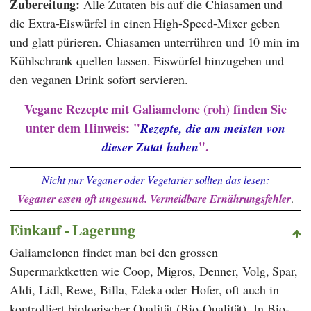
Zubereitung:
Alle Zutaten bis auf die Chiasamen und
die Extra-Eiswürfel in einen High-Speed-Mixer geben
und glatt pürieren. Chiasamen unterrühren und 10 min im
Kühlschrank quellen lassen. Eiswürfel hinzugeben und
den veganen Drink sofort servieren.
Vegane Rezepte mit Galiamelone (roh) finden Sie
unter dem Hinweis:
"
Rezepte, die am meisten von
".
dieser Zutat haben
Nicht nur Veganer oder Vegetarier sollten das lesen:
Veganer essen oft ungesund. Vermeidbare Ernährungsfehler
.
Einkauf - Lagerung
Galiamelonen findet man bei den grossen
Supermarktketten wie
Coop
,
Migros
,
Denner
,
Volg
,
Spar
,
Aldi
,
Lidl
,
Rewe
,
Billa
,
Edeka
oder
Hofer
, oft auch in
kontrolliert biologischer Qualität (Bio-Qualität). In Bio-