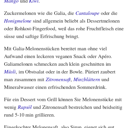
Mango
und
Kiwi
.
Zuckermelonen wie die Galia, die
Cantaloupe
oder die
Honigmelone
sind allgemein beliebt als Dessertmelonen
oder Rohkost-Fingerfood, weil das rohe Fruchtfleisch eine
süsse und saftige Erfrischung bringt.
Mit Galia-Melonenstücken bereitet man ohne viel
Aufwand einen leckeren veganen Snack oder Apéro.
Galiamelonen schmecken auch klein geschnitten im
Müsli
, im Obstsalat oder in der Bowle. Püriert zaubert
man zusammen mit
Zitronensaft
,
Minzblättern
und
Mineralwasser einen erfrischenden Sommerdrink.
Für ein Dessert vom Grill können Sie Melonenstücke mit
wenig
Rapsöl
und Zitronensaft bestreichen und beidseitig
rund 5-10 min grillieren.
Eingekochter Melonensaft, also Sirup, eignet sich gut