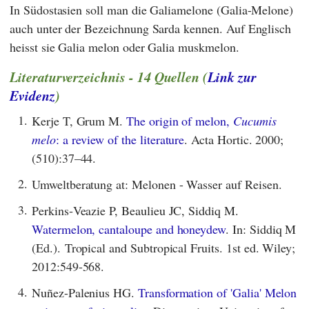
In Südostasien soll man die Galiamelone (Galia-Melone)
auch unter der Bezeichnung Sarda kennen. Auf Englisch
heisst sie Galia melon oder Galia muskmelon.
Literaturverzeichnis - 14 Quellen (
Link zur
Evidenz
)
1.
Kerje T, Grum M.
The origin of melon,
Cucumis
melo
: a review of the literature
. Acta Hortic. 2000;
(510):37–44.
2.
Umweltberatung at: Melonen - Wasser auf Reisen.
3.
Perkins‐Veazie P, Beaulieu JC, Siddiq M.
Watermelon, cantaloupe and honeydew
. In: Siddiq M
(Ed.). Tropical and Subtropical Fruits. 1st ed. Wiley;
2012:549-568.
4.
Nuñez-Palenius HG.
Transformation of 'Galia' Melon