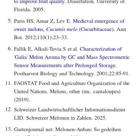
to improve fruit quality
. Dissertation. University of
Florida. 2005.
5.
Paris HS, Amar Z, Lev E.
Medieval emergence of
sweet melons,
Cucumis melo
(Cucurbitaceae)
. Ann
Bot. 2012;110(1):23–33.
6.
Fallik E, Alkali-Tuvia S et al.
Characterization of
'Galia' Melon Aroma by GC and Mass Spectrometric
Sensor Measurements after Prolonged Storage
.
Postharvest Biology and Technology. 2001;22:85-91.
11.
FAOSTAT Food and Agriculture Organization of the
United Nations. Melons, other (inc. cantaloupes)
(2019).
12.
Schweizer Landwirtschaftlicher Informationsdienst
LID. Schweizer Melonen in Zahlen. 2025.
13.
Gartenjournal net: Melonen-Anbau: So gedeihen