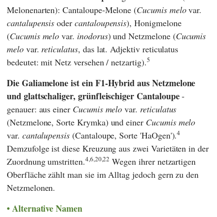
Melonenarten): Cantaloupe-Melone (
Cucumis melo
var.
cantalupensis
oder
cantaloupensis
), Honigmelone
(
Cucumis melo
var.
inodorus
) und Netzmelone (
Cucumis
melo
var.
reticulatus
,
das lat. Adjektiv reticulatus
5
bedeutet: mit Netz versehen / netzartig).
Die Galiamelone ist ein F1-Hybrid aus Netzmelone
und glattschaliger, grünfleischiger Cantaloupe
-
genauer: aus einer
Cucumis melo
var.
reticulatus
(Netzmelone, Sorte Krymka) und einer
Cucumis melo
4
var.
cantalupensis
(Cantaloupe, Sorte 'HaOgen').
Demzufolge ist diese Kreuzung aus zwei Varietäten in der
4,6,20,22
Zuordnung umstritten.
Wegen ihrer netzartigen
Oberfläche zählt man sie im Alltag jedoch gern zu den
Netzmelonen.
Alternative Namen