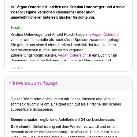
In "Vegan Österreich" stellen uns Kristina Unterweger und Arnold
Pöschl vegane Versionen klassischer aber auch
ungewöhnlicherer österreichischer Gerichte vor.
Fazit
Kristina Unterweger
und
Arnold Pöschl
haben in
Vegan Österreich
viele sowohl herzhafte als auch süsse Speisen zusammengetragen.
Sie geben uns hiermit einen breiten Überblick der traditionellen
österreichischen Küche und deren veganen
Zubereitungsmöglichkeiten.
Vegan Österreich
ist ein Buch für all
diejenigen, die ihren Schwerpunkt mehr auf Geschmack und
Authentizität legen, als auf den reinen gesundheitlichen Wert.
... mehr
Gesamteindruck
Vegan Österreich
von
Kristina Unterweger
und
Arnold Pöschl
enthält
Hinweise zum Rezept
sowohl bekannte Klassiker als auch weniger populäre Gerichte der
österreichischen Küche. Süssspeisen bilden einen beträchtlichen
Anteil der Rezepte, ebenso wie Backwaren in herzhafter oder süsser
Dieser Böhmische Apfelkuchen mit Griess, Nüssen und Vanille
Art. Soja kommt in Form von Pflanzendrinks, –sahne oder –joghurt in
schmeckt fruchtig leicht. Er eignet sich gut als einfache und schnell
vielen Rezepten zum Einsatz, Tofu hingegen fast nie. Die Zutaten
zubereitbare Süssspeise.
sind abgesehen von wenigen Ausnahmen bevorzugt frisch und in
jedem Haushalt zu finden. Schön sind die zum Nachkochen
Mengenangabe:
Ergibt eine Apfeltorte mit 24 cm Durchmesser.
anregenden Abbildungen zu jedem einzelnen Rezept. Die Angabe
Dinkelmehl:
Dinkel ist eng mit dem Weizen verwandt und erhält
der Zubereitungsdauer und übersichtliche Darstellung erleichtern die
deshalb auch oft die Bezeichnung "Ur-Weizen". Dinkelmehl ist als
Zubereitung. Wünschenswert wäre, anstelle des oft verwendeten
Type 630, Type 812 und Type 1050 erhältlich, wobei der Mehltyp