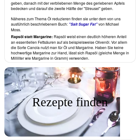
geben, danach mit der verbliebenen Menge des geriebenen Apfels
Die Nachspeisen bilden das zweitgrösste Kapitel des Buches. Wie
bedecken und darauf die zweite Hälfte der "Streusel" geben.
nicht überraschend für österreichische Süssspeisen, sind diese
grossteils nicht sparsam an Fett und Zucker, obgleich deren Mengen
Näheres zum Thema Öl reduzieren finden sie unter dem von uns
teilweise geringer sind, als in ihrer originalen, nicht veganen Version.
ausführlich beschriebenem Buch:
von Michael
"Salt Sugar Fat"
Linzer Augen
,
Apfelstrudel
und der
Böhmische Apfelkuchen
sind
Moss.
Beispiele der in diesem Buch aufgeführter Leckereien.
Rapsöl statt Margarine:
Rapsöl weist einen deutlich höheren Anteil
Ein alphabetisch nach Hauptzutaten, beziehungsweise
an essentiellen Fettsäuren auf als beispielsweise Olivenöl. Vor allem
Themengebieten geordnetes Rezeptverzeichnis, rundet das Buch ab.
die Sorte Canola nutzt man für Öl und Margarine. Haben Sie keine
Buchbesprechung von Dr. med. vet. Inke Weissenborn
hochwertige Margarine zur Hand, lässt sich Rapsöl (gleiche Menge in
Milliliter wie Margarine in Gramm) verwenden.
Rezepte finden