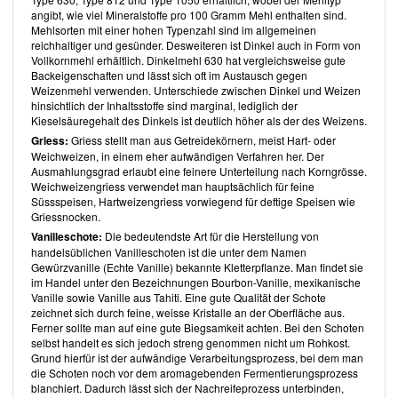
Weissmehls, häufiger Vollkornmehle zu verwenden. Obgleich Zucker-
angibt, wie viel Mineralstoffe pro 100 Gramm Mehl enthalten sind.
und Fettgehalt teilweise reduziert sein mögen, könnte man diese aus
Mehlsorten mit einer hohen Typenzahl sind im allgemeinen
gesundheitlichen Gründen im ein oder anderen Rezept noch mehr
reichhaltiger und gesünder. Desweiteren ist Dinkel auch in Form von
reduzieren oder gar durch andere Zutaten ersetzen.
Vollkornmehl erhältlich. Dinkelmehl 630 hat vergleichsweise gute
Insgesamt ein sehr schönes Buch mit einer weiten Bandbreite an
Backeigenschaften und lässt sich oft im Austausch gegen
köstlichen österreichischen, veganen Rezepten.
Kristina Unterweger
Weizenmehl verwenden. Unterschiede zwischen Dinkel und Weizen
zeigt, dass man in der veganen Küche auf nichts verzichten muss.
hinsichtlich der Inhaltsstoffe sind marginal, lediglich der
Vegan Österreich
ist, ebenso wie die von ihr herausgegeben Bücher
Kieselsäuregehalt des Dinkels ist deutlich höher als der des Weizens.
Rohkost
,
Vegan Kochen
,
Vegan Grillen
,
Vegan Backen
und
Vegan
Backen mit Ölen
Griess:
Griess stellt man aus Getreidekörnern, meist Hart- oder
, beim
Neunzehn Verlag
oder bei
Amazon
erhältlich.
Weichweizen, in einem eher aufwändigen Verfahren her. Der
Über die Autoren
Ausmahlungsgrad erlaubt eine feinere Unterteilung nach Korngrösse.
Die Österreicherin
Weichweizengriess verwendet man hauptsächlich für feine
Kristina Unterweger
studierte Psychologie und
Pädagogik, bevor sie 2011 gemeinsam mit
Süssspeisen, Hartweizengriess vorwiegend für deftige Speisen wie
Arnold Pöschl
ihr erstes
veganes Kochbuch veröffentlichte.
Griessnocken.
Arnold Pöschl
ist freier Fotograf,
spezialisiert in Food- und Portraitfotografie.
Vanilleschote:
Die bedeutendste Art für die Herstellung von
handelsüblichen Vanilleschoten ist die unter dem Namen
Inhalt des Buches
Gewürzvanille (Echte Vanille) bekannte Kletterpflanze. Man findet sie
Das Buch beginnt mit einer Einleitung zur traditionellen Kochkunst
im Handel unter den Bezeichnungen Bourbon-Vanille, mexikanische
Österreichs, gefolgt zu einem Mundartwörterbuch.
Vanille sowie Vanille aus Tahiti. Eine gute Qualität der Schote
Der Rezeptteil ist in 4 Kapitel untergliedert:
zeichnet sich durch feine, weisse Kristalle an der Oberfläche aus.
Ferner sollte man auf eine gute Biegsamkeit achten. Bei den Schoten
Basics
selbst handelt es sich jedoch streng genommen nicht um Rohkost.
Vorspeisen
Grund hierfür ist der aufwändige Verarbeitungsprozess, bei dem man
Hauptspeisen
die Schoten noch vor dem aromagebenden Fermentierungsprozess
blanchiert. Dadurch lässt sich der Nachreifeprozess unterbinden,
Nachspeisen