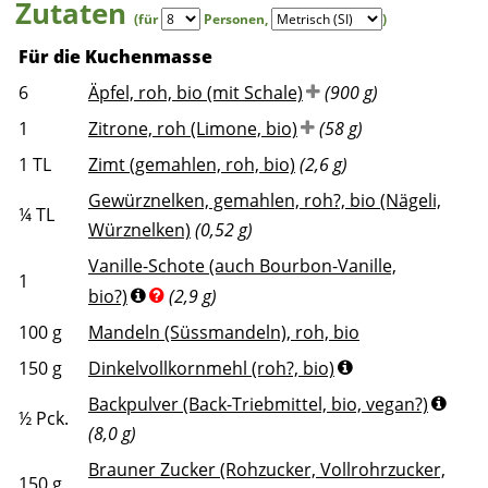
Zutaten
(für
Personen
,
)
Für die Kuchenmasse
6
Äpfel, roh, bio (mit Schale)
(900 g)
1
Zitrone, roh (Limone, bio)
(58 g)
1
TL
Zimt (gemahlen, roh, bio)
(2,6 g)
Gewürznelken, gemahlen, roh?, bio (Nägeli,
¼
TL
Würznelken)
(0,52 g)
Vanille-Schote (auch Bourbon-Vanille,
1
bio?)
(2,9 g)
100
g
Mandeln (Süssmandeln), roh, bio
150
g
Dinkelvollkornmehl (roh?, bio)
Backpulver (Back-Triebmittel, bio, vegan?)
½
Pck.
(8,0 g)
Brauner Zucker (Rohzucker, Vollrohrzucker,
150
g