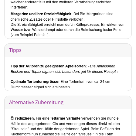
welcher anderenfalls mit den weiteren Verarbeitungsschritten
Rezepte
interferiert.
Margarine und ihre Streichfähigkeit:
Bei Bio-Margarinen sind
Basics
chemische Zusätze oder Hilfsstoffe verboten.
Hier finden Sie klassische Rezepte zu diversen Backwaren,
Die Streichfähigkeit erreicht man durch Kälteprozesse, Einwirken von
Fruchtaufstrichen und einer Gemüsebrühe. Weizenmehl oder
Wasser bzw. Wasserdampf oder durch die Beimischung fester Fette
Mehlmischungen sind in fast jedem Gebäck enthalten, wie
(zum Beispiel Palmfett).
beispielsweise in den
Salzstangerln
oder dem
Bauernbrot
.
Vorspeisen
Tipps
Von Salaten über Suppen, Eintöpfe und Aufstrichen lässt sich hier
alles finden. Die aufgeführten Rezepte sind teilweise, bei Anpassung
Tipp der Autoren zu geeigneten Apfelsorten:
Die Apfelsorten
der Portionsgrösse, auch als Hauptgericht geeignet. Als Beispiel für
Boskop und Topaz eignen sich besonders gut für dieses Rezept.
Vorspeisen lässt sich das
Kürbissülzchen mit Steirischem Krautsalat
,
die
Spargelnockerl auf Erbsenmus
und der
Sauerkrautsalat
nennen.
Optimale Tortenformgrösse:
Eine Tortenform von ca. 24 cm
Hauptspeisen
Durchmesser eignet sich am besten.
Dieses Kapitel ist mit Abstand das umfangreichste. Sie finden hier
sowohl bekannte Klassiker als auch ungewöhnliche Gerichte der
Alternative Zubereitung
österreichischen Küche. Herzhafte Speisen, wie der
gebackene
Wirsing
oder den
Krautstrudel mit Dillsosse
sind ebenso enthalten,
wie süsse Speisen. Hier sei der
Kaiserschmarrn mit
Öl reduzieren:
Für eine
fettarme Variante
verwenden Sie nur die
Rhabarberkompott
oder die
Germknödel mit Mohn und Zucker
Hälfte des angegebenen Öls und vermengen dieses direkt mit den
genannt.
"Streuseln" und der Hälfte der geriebenen Äpfel. Beim Befüllen der
Nachspeisen
Kuchenform nun zunächst die Hälfte der "Streusel" in die Form