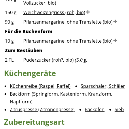
Vollzucker, bio)
150
g
Weichweizengriess (roh, bio)
90
g
Pflanzenmargarine, ohne Transfette (bio)
Für die Kuchenform
10
g
Pflanzenmargarine, ohne Transfette (bio)
Zum Bestäuben
2
TL
Puderzucker (roh?, bio)
(5,0 g)
Küchengeräte
Küchenreibe (Raspel, Raffel)
Sparschäler, Schäler
Backform (Springform, Kastenform, Kranzform,
Napfform)
Zitruspresse (Zitronenpresse)
Backofen
Sieb
Zubereitungsart