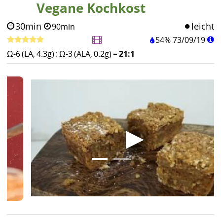
Vegane Kochkost
30min
leicht
90min
54%
73
/
09
/
19
Ω-6 (LA, 4.3g)
:
Ω-3 (ALA, 0.2g)
=
21:1