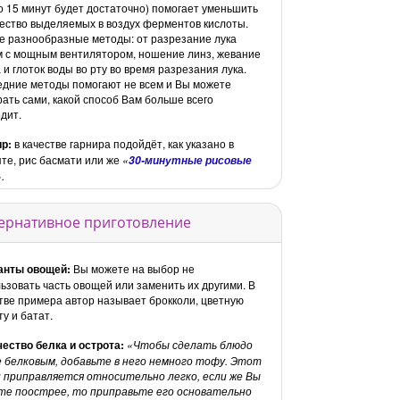
о 15 минут будет достаточно) помогает уменьшить
ество выделяемых в воздух ферментов кислоты.
е разнообразные методы: от разрезание лука
 с мощным вентилятором, ношение линз, жевание
 и глоток воды во рту во время разрезания лука.
дние методы помогают не всем и Вы можете
ать сами, какой способ Вам больше всего
дит.
ир:
в качестве гарнира подойдёт, как указано в
те, рис басмати или же
30-минутные рисовые
.
ернативное приготовление
анты овощей:
Вы можете на выбор не
ьзовать часть овощей или заменить их другими. В
тве примера автор называет брокколи, цветную
ту и батат.
ество белка и острота:
Чтобы сделать блюдо
 белковым, добавьте в него немного тофу. Этот
 приправляется относительно легко, если же Вы
те поострее, то приправьте его основательно