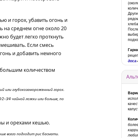
(окол
колич
Други
рядом
ю и горох, убавить огонь и
хлеба
ь на среднем огне около 20
После
выбир
ожно будет легко проткнуть
подхо
мешивать. Если смесь
Гарн
огонь и добавить немного
рецеп
доса
ебольшим количеством
Альт
ий или глубокозамороженный горох.
Вари
испол
⁄2–3⁄4 чайной ложки или больше, по
качес
капус
Колич
зы и орехами кешью.
более
карри
учше всего подходит рис басмати.
люби