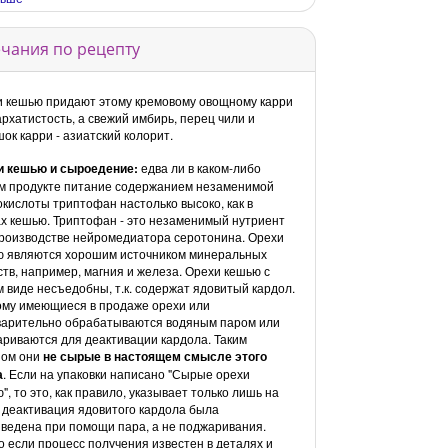
чания по рецепту
 кешью придают этому кремовому овощному карри
архатистость, а свежий имбирь, перец чили и
ок карри - азиатский колорит.
и кешью и сыроедение:
едва ли в каком-либо
м продукте питание содержанием незаменимой
кислоты триптофан настолько высоко, как в
х кешью.
Триптофан - это незаменимый нутриент
роизводстве нейромедиатора серотонина. Орехи
ю являются хорошим источником минеральных
тв, например, магния и железа. Орехи кешью с
 виде несъедобны, т.к. содержат ядовитый кардол.
му имеющиеся в продаже орехи или
варительно обрабатываются водяным паром или
риваются для деактивации кардола. Таким
зом они
не сырые в настоящем смысле этого
а
. Если на упаковки написано "Сырые орехи
", то это, как правило, указывает только лишь на
о деактивация ядовитого кардола была
ведена при помощи пара, а не поджаривания.
о если процесс получения известен в деталях и