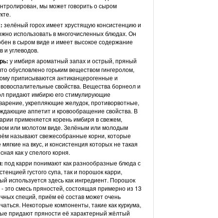
нтролирован, мы может говорить о сыром
кте.
:
зелёный горох имеет хрустящую консистенцию и
ожно использовать в многочисленных блюдах. Он
бен в сыром виде и имеет высокое содержание
в и углеводов.
рь:
у имбиря ароматный запах и острый, пряный
 что обусловлено горьким веществом гингеролом,
ому приписываются антиканцерогенные и
вовоспалительные свойства. Вещества борнеол и
ол придают имбирю его стимулирующие
арение, укрепляющие желудок, противорвотные,
ждающие аппетит и кровообращение свойства. В
арии применяется корень имбиря в свежем,
ом или молотом виде. Зелёным или молодым
ём называют свежесобранные корни, которые
 мягкие на вкус, и консистенция которых не такая
сная как у спелого корня.
и:
под карри понимают как разнообразные блюда с
стенцией густого супа, так и порошок карри,
ый используется здесь как ингредиент. Порошок
 - это смесь пряностей, состоящая примерно из 13
чных специй, приём её состав может очень
чаться. Некоторые компоненты, такие как куркума,
ые придают пряности её характерный жёлтый