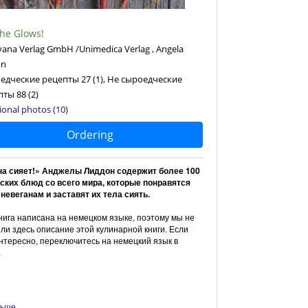
he Glows!
ana Verlag GmbH /Unimedica Verlag , Angela
on
едческие рецепты 27
(1)
, Не сыроедческие
пты 88
(2)
ional photos (10)
Ordering
она сияет!» Анджелы Лиддон содержит более 100
ских блюд со всего мира, которые понравятся
невеганам и заставят их тела сиять.
нига написана на немецком языке, поэтому мы не
ли здесь описание этой кулинарной книги. Если
нтересно, переключитесь на немецкий язык в
.
ольше