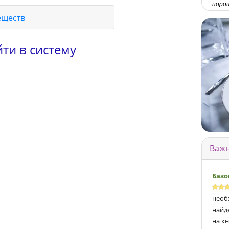
порош
еществ
ти в систему
Важн
Базо
необ
найд
на кн