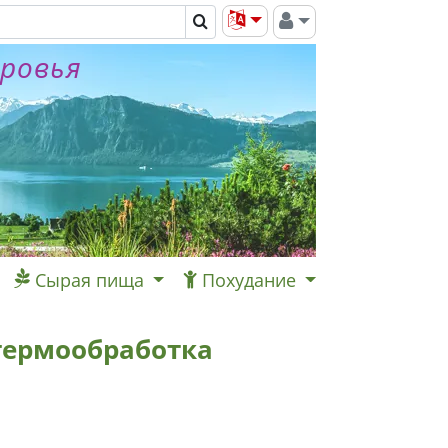
оровья
Сырая пища
Похудание
 термообработка