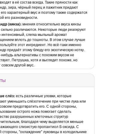
 входят в её состав всегда. Такие пряности как
ндр, зира, чёрный перец и пажитник придают
 его характерный вкус и поэтому также содержатся
ой его разновидности.
ндр (кинза):
мнения относительно вкуса кинзы
 сильно различаются. Некоторые люди реагируют
о интенсивный, слегка мыльный аромат
щением вплоть до тошноты. В этом случае лучше
пользуйте этот ингредиент. Но всё-таки именно
ндр придаёт этому блюду его экзотическую нотку.
-нибудь альтернативы с похожим вкусом не
твует. Петрушка, хотя и выглядит похоже, но
 совсем другой вкус.
ты
ше слёз:
есть различные уловки, которые
ают уменьшить слёзотечение при чистке лука или
совсем предотвратить его. С одной стороны,
ьзование острого ножа помогает сделать
ество разрушенных клеточных структур
чительным, благодаря чему выделяется меньше
ажающего слизистую пропантиол S-оксида. С
й стороны, "охлаждение" луковицы в холодильнике