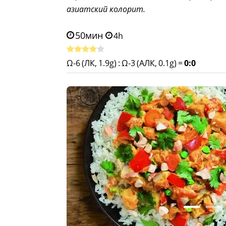
азиатский колорит.
50мин
4h
Ω-6 (ЛК, 1.9g)
:
Ω-3 (АЛК, 0.1g)
=
0:0