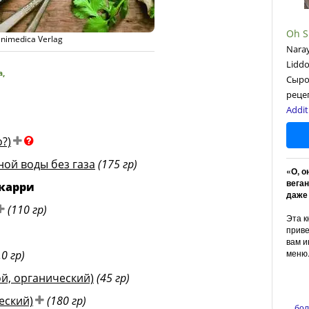
Oh S
Naray
Lidd
а
,
Сыро
реце
Addit
?)
ной воды без газа
(175 гр)
«О, 
веган
карри
даже 
(110 гр)
Эта к
приве
вам и
меню
,0 гр)
й, органический)
(45 гр)
еский)
(180 гр)
... б