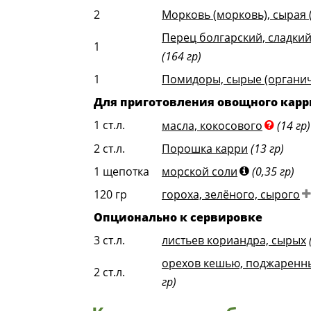
2
Морковь (морковь), сырая 
Перец болгарский, сладкий
1
(164 гр)
1
Помидоры, сырые (органич
Для приготовления овощного карр
1
ст.л.
масла, кокосового
(14 гр)
2
ст.л.
Порошка карри
(13 гр)
1
щепотка
морской соли
(0,35 гр)
120
гр
гороха, зелёного, сырого
Опционально к сервировке
3
ст.л.
листьев кориандра, сырых
орехов кешью, поджаренны
2
ст.л.
гр)