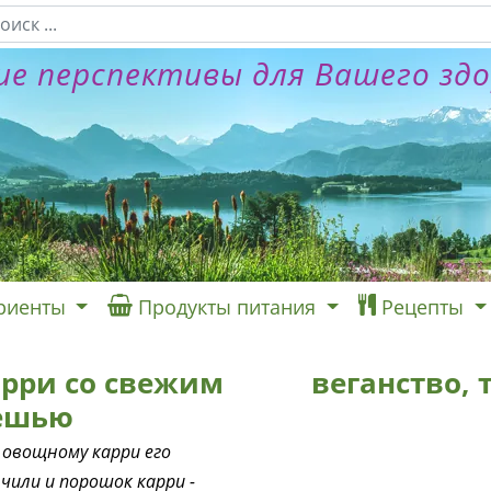
е перспективы для Вашего зд
риенты
Продукты питания
Рецепты
рри со свежим
веганство,
кешью
овощному карри его
чили и порошок карри -