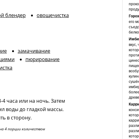
проко
проду
й блендер
овощечистка
Горох
его м
съедо
белко
Имби
вкус,
котор
ние
замачивание
проти
ециями
пюрирование
цине
пищев
истка
возбу
кулин
сушён
имбир
более
древе
4 часа или на ночь. Затем
Карр
мл воды до гладкой массы.
конси
котор
ь в сторону.
карри
разли
на 4 порции количеством
разли
котор