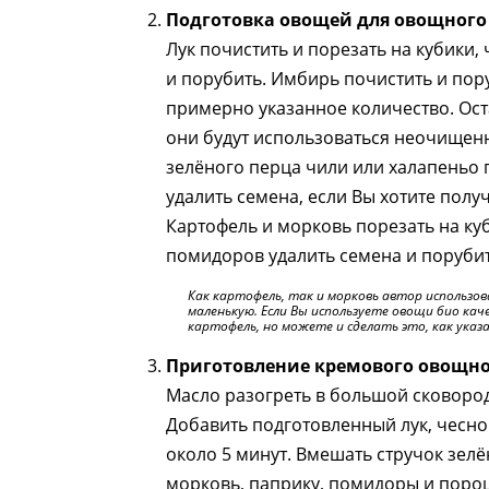
Подготовка овощей для овощног
Лук почистить и порезать на кубики,
и порубить. Имбирь почистить и пор
примерно указанное количество. Ос
они будут использоваться неочищен
зелёного перца чили или халапеньо 
удалить семена, если Вы хотите полу
Картофель и морковь порезать на куб
помидоров удалить семена и порубит
Как картофель, так и морковь автор использова
маленькую. Если Вы используете овощи био ка
картофель, но можете и сделать это, как указ
Приготовление кремового овощно
Масло разогреть в большой сковород
Добавить подготовленный лук, чесно
около 5 минут. Вмешать стручок зелё
морковь, паприку, помидоры и поро