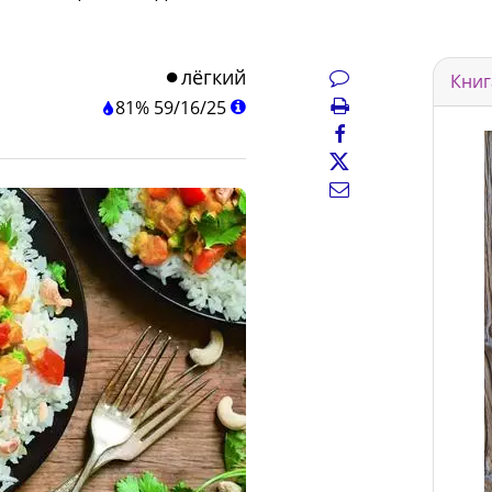
лёгкий
Книг
81%
59
/
16
/
25