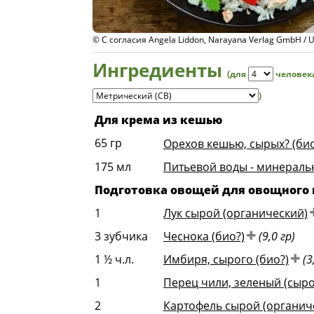
© С согласия Angela Liddon, Unimedica Verlag
Ингредиенты
(для
человек
)
Для крема из кешью
65
гр
Орехов кешью, сырых? (био
175
мл
Питьевой воды - минераль
Подготовка овощей для овощного 
1
Лук сырой (органический)
3
зубчика
Чеснока (био?)
(9,0 гр)
1 ½
ч.л.
Имбиря, сырого (био?)
(3
1
Перец чили, зеленый (сыро
2
Картофель сырой (органич