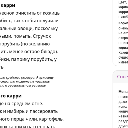
цвет,
о
карри
кориа
карри
 чеснок очистить от кожицы
в люб
убить, так чтобы получили
Кориа
тальные овощи, поскольку
очень
на ег
ными, помыть. Стручок
отвра
не ис
порубить (по желанию
кориа
чить менее острое блюдо).
Какой
сущес
ики, паприку порубить, у
имеет
ь.
Сове
ла среднего размера. А луковицу
чества, то можете не чистить
ано в оригинальном рецепте.
Мень
го карри
помог
даже 
е на среднем огне.
испол
к и имбирь и пассеровать
колич
незна
ного перца чили, картофель,
раздр
друго
шок карри и пассеровать