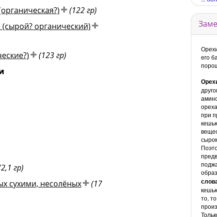
(органическая?)
(122 гр)
Заме
 (сырой? органический)
Орехи
еские?)
(123 гр)
его б
порош
и
Орех
друго
амино
ореха
при п
кешь
вещес
сыром
Поэто
пред
поджа
(2,1 гр)
обра
слов
х сухими, несолёных
(17
кешью
то, т
произ
Тольк