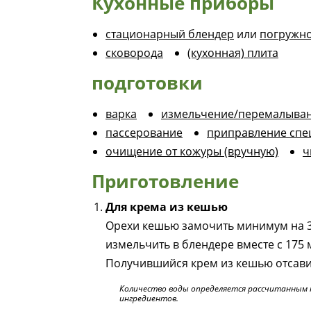
Кухонные приборы
стационарный блендер
или
погружно
сковорода
(кухонная) плита
подготовки
варка
измельчение/перемалыва
пассерование
приправление сп
очищение от кожуры (вручную)
ч
Приготовление
Для крема из кешью
Орехи кешью замочить минимум на 3-
измельчить в блендере вместе с 175 
Получившийся крем из кешью отсавит
Количество воды определяется рассчитанным 
ингредиентов.