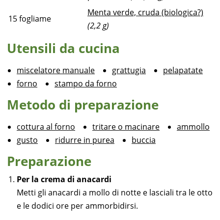
Menta verde, cruda (biologica?)
15
fogliame
(2,2 g)
Utensili da cucina
miscelatore manuale
grattugia
pelapatate
forno
stampo da forno
Metodo di preparazione
cottura al forno
tritare o macinare
ammollo
gusto
ridurre in purea
buccia
Preparazione
Per la crema di anacardi
Metti gli anacardi a mollo di notte e lasciali tra le otto
e le dodici ore per ammorbidirsi.