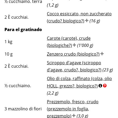
½
cucchiaino. terra
(1,2 g)
Cocco essiccato, non zuccherato
2
È cucchiai.
(crudo? biologico?)
(16 g)
Para el gratinado
Carote (carote), crude
1
kg
(biologiche?)
(1'000 g)
10
g
Zenzero crudo (biologico?)
Sciroppo d'agave (sciroppo
2
È cucchiai.
d'agave, crudo?, biologico?)
(23 g)
Olio di colza, raffinato (colza, olio
½
cucchiaino.
HOLL, grezzo?, biologico?)
(2,2 g)
Prezzemolo, fresco, crudo
3
mazzolino di fiori
(prezzemolo in foglia,
prezzemolo)
(3,0 g)