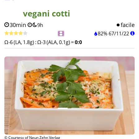
vegani cotti
30min
facile
9h
82%
67
/
11
/
22
Ω-6 (LA, 1.8g)
:
Ω-3 (ALA, 0.1g)
=
0:0