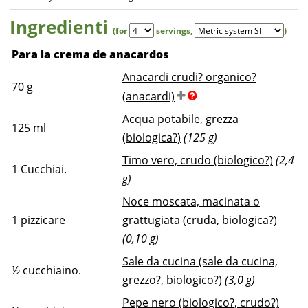
Ingredienti
(for
servings
,
)
Para la crema de anacardos
Anacardi crudi? organico?
70
g
(anacardi)
Acqua potabile, grezza
125
ml
(biologica?)
(125 g)
Timo vero, crudo (biologico?)
(2,4
1
Cucchiai.
g)
Noce moscata, macinata o
1
pizzicare
grattugiata (cruda, biologica?)
(0,10 g)
Sale da cucina (sale da cucina,
½
cucchiaino.
grezzo?, biologico?)
(3,0 g)
Pepe nero (biologico?, crudo?)